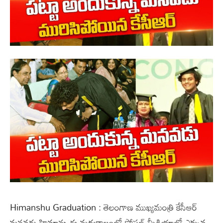
Himanshu Graduation : తెలంగాణ ముఖ్యమంత్రి కేసీఆర్
మనవడు హిమాన్షు ఈ మధ్యకాలంలో సోషల్ మీడియాలో ఎక్కువ