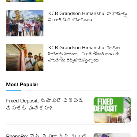
KCR Grandson Himanshu: రా హిమాన్షు
మీ తాత మీద కొట్లాడుదాం
KCR Grandson Himanshu: ముద్దుల
హిమాన్షు మాటలు.. “తాత కేసీఆర్ బంగారు
పాలన”ను దెప్పిపొడుస్తున్నాయి
Most Popular
Fixed Deposit: బ్యాంకులో ఫిక్స్డ్
డిపాజిట్ మంచిదేనా?
PhonePe: ఫోన్ పే యూజర్స్ కు గుడ్