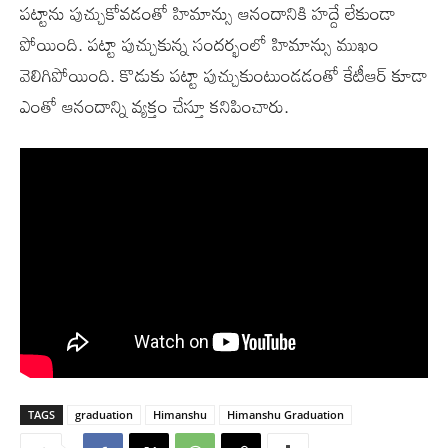
పట్టాను పుచ్చుకోవడంతో హిమాన్సు ఆనందానికి హద్దే లేకుండా
పోయింది. పట్టా పుచ్చుకున్న సందర్భంలో హిమాన్సు ముఖం
వెలిగిపోయింది. కొడుకు పట్టా పుచ్చుకుంటుండడంతో కేటీఆర్ కూడా
ఎంతో ఆనందాన్ని వ్యక్తం చేస్తూ కనిపించారు.
TAGS
graduation
Himanshu
Himanshu Graduation