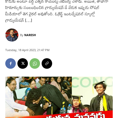
కొడుకు అంటూ పెద్ద ఎత్తున కామెంట్లు నెటిజన్లు చేశారు. అయితే, తాజాగా
హిమాన్సుకు సంబంధించిన గ్రాడ్యుయేషన్ డే వేడుక ఇప్పుడు సోషల్
మీడియాలో తెగ వైరల్ అవుతోంది. ఓక్రిడ్జ్ ఇంటర్నేషనల్ స్కూల్లో
గ్రాడ్యుయేషన్ […]
By
NARESH
Tuesday, 18 April 2023, 21:47 PM