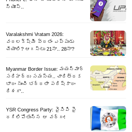
న్యూస్..
Varalakshmi Vratam 2026:
వరలక్ష్మీ వ్రతం ఎప్పుడు
చేయాలి? ఆగస్టు 21నా.. 28నా?
Myanmar Border Issue: మయన్మార్‌
సరిహద్దు సమస్య.. చారిత్రక
భారం నుంచి భద్రతా పరిష్కారం
దిశగా..
YSR Congress Party: వైసిపి పై
రగిలిపోతున్న ఆ వర్గం!