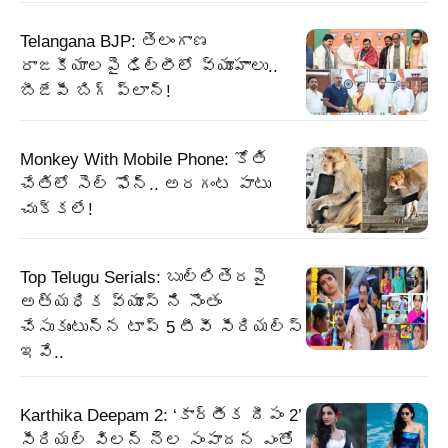
Telangana BJP: తెలంగాణ
రాజకీయాలపై ఢిల్లీలో వ్యూహాలు..
బీజేపీ బిగ్‌ ప్లాన్‌!
Monkey With Mobile Phone: కోతి
చేతిలో సెల్ ఫోన్.. అరగంట పాటు
చుక్కలే!
Top Telugu Serials: బుల్లితెరపై
అత్యధిక వ్యూస్ ని సొంతం
చేసుకుంటున్న టాప్ 5 టీవీ సీరియల్స్
ఇవే..
Karthika Deepam 2: ‘కార్తీక దీపం 2’
సీరియల్ విలన్ నెల సంపాదన ఎంతో