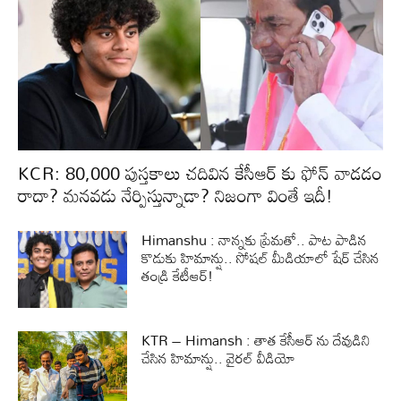
KCR: 80,000 పుస్తకాలు చదివిన కేసీఆర్ కు ఫోన్ వాడడం
రాదా? మనవడు నేర్పిస్తున్నాడా? నిజంగా వింతే ఇదీ!
Himanshu : నాన్నకు ప్రేమతో.. పాట పాడిన
కొడుకు హిమాన్షు.. సోషల్‌ మీడియాలో షేర్‌ చేసిన
తండ్రి కేటీఆర్‌!
KTR – Himansh : తాత కేసీఆర్ ను దేవుడిని
చేసిన హిమాన్షు.. వైరల్ వీడియో