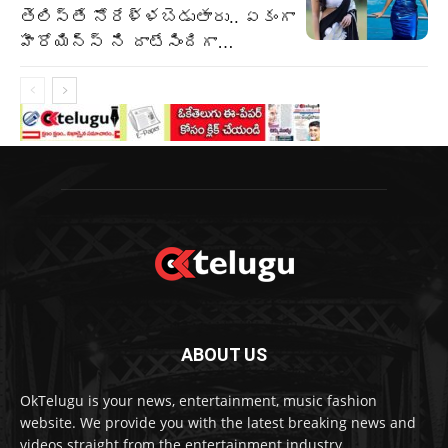
తెలిస్తే నోరేళ్ళబెడుతారు.. ఏకంగా
హీరోయిన్స్ ని దాటేసిందిగా…
ABOUT US
OkTelugu is your news, entertainment, music fashion
website. We provide you with the latest breaking news and
videos straight from the entertainment industry.