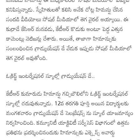
కనిపిస్తున్నాడు. స్నేహితులతో కలిసి అనేక చోట్ల హిమన్షు చేసిన
సందడి వీడియోలు సోషల్ మీడియాలో తెగ వైరల్ అయ్యాయి. ఈ
కుర్రాడే కేసిఆర్ మనవడు, కేటీఆర్ కొడుకు అంటూ పెద్ద ఎత్తున
కామెంట్లు నెటిజన్లు చేశారు. అయితే, తాజాగా హిమాన్సుకు
సంబంధించిన గ్రాడ్యుయేషన్ డే వేడుక ఇప్పుడు సోషల్ మీడియాలో
తెగ వైరల్ అవుతోంది.
ఓక్రిడ్జ్ ఇంటర్నేషనల్ స్కూల్లో గ్రాడ్యుయేషన్ డే..
కేటీఆర్ కుమారుడు హిమాన్షు గచ్చిబౌలిలోని ఓక్రిడ్జ్ ఇంటర్నేషనల్
స్కూల్లో చదువుతున్నాడు. 12వ తరగతి పూర్తి అయిన విద్యార్థులకు
మంగళవారం గ్రాడ్యుయేషన్ డే సెలబ్రేషన్స్ ను స్కూల్ యాజమాన్యం
నిర్వహించింది. కమ్యూనిటీ యాక్టివిటీ సర్వీసెస్ విభాగంలో ఉత్తమ
ప్రతిభను ప్రదర్శించినందుకు హిమాన్సుకు ఎక్స్లెన్స్ అవార్డు