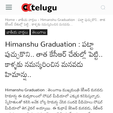
Home
జాతీయ వార్తలు
Himanshu Graduation : పట్టా పుచ్చుకొని.. తాత
కేసీఆర్ చేతుల్లో పెట్టి.. కాళ్ళకు నమస్కరించిన మనవడు...
జాతీయ వార్తలు
తెలంగాణ
Himanshu Graduation : పట్టా
పుచ్చుకొని.. తాత కేసీఆర్ చేతుల్లో పెట్టి..
కాళ్ళకు నమస్కరించిన మనవడు
హిమాన్షు..
Himanshu Graduation : తెలంగాణ ముఖ్యమంత్రి కేసీఆర్ మనవడు
హిమాన్షు ఈ మధ్యకాలంలో సోషల్ మీడియాలో ఎక్కువ కనిపిస్తున్నాడు.
స్నేహితులతో కలిసి అనేక చోట్ల హిమన్షు చేసిన సందడి వీడియోలు సోషల్
మీడియాలో తెగ వైరల్ అయ్యాయి. ఈ కుర్రాడే కేసిఆర్ మనవడు, కేటీఆర్