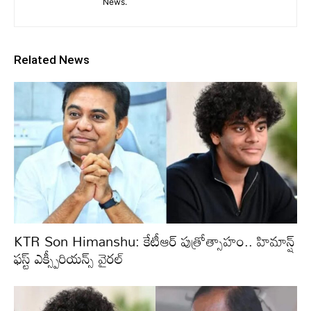
News.
Related News
KTR Son Himanshu: కేటీఆర్ పుత్రోత్సాహం.. హిమాన్ష్
ఫస్ట్ ఎక్స్పీరియన్స్ వైరల్