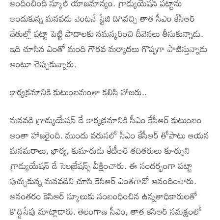
అందించింది స్కూల్ యాజమాన్యం. గ్రాడ్యుయేషన్ పట్టాను
అందుకున్న మనవడు వెంటనే స్టేజి దిగివచ్చి తాత సీఎం కేసీఆర్
చేతుల్లో పట్టా పెట్టి పాదాలకు నమస్కరించి దీవెనలు తీసుకున్నాడు.
ఇది చూసిన ఎంతో మంది గౌరవ మర్యాదలు గొప్పగా పాటిస్తున్నాడు
అంటూ చెప్పుకున్నారు.
కార్యక్రమానికి కుటుంబమంతా కలిసి హాజరు..
మనవడి గ్రాడ్యుయేషన్ డే కార్యక్రమానికి సీఎం కేసీఆర్ కుటుంబం
అంతా హాజరైంది. ముందు వరుసలో సీఎం కేసీఆర్ తోపాటు ఆయన
మనమరాలు, భార్య, కుమారుడు కేటీఆర్ తదితరులు కూర్చుని
గ్రాడ్యుయేషన్ డే సెలబ్రేషన్స్ వీక్షించారు. ఈ సందర్భంగా పట్టా
పుచ్చుకున్న మనవడిని చూసి కెసిఆర్ ఎంతగానో ఆనందించారు.
అనంతరం కెసిఆర్ స్కూలుకు సంబంధించిన ఉన్నతాధికారులతో
కొద్దిసేపు మాట్లాడారు. తెలంగాణ సీఎం, తాత కెసిఆర్ సమక్షంలో