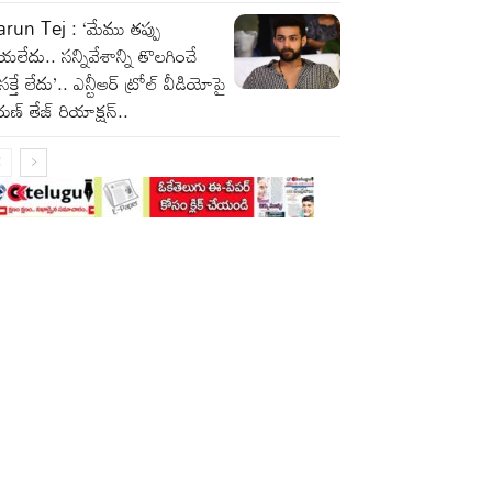
run Tej : ‘మేము తప్పు
యలేదు.. సన్నివేశాన్ని తొలగించే
రసక్తే లేదు’.. ఎన్టీఆర్ ట్రోల్ వీడియోపై
ుణ్ తేజ్ రియాక్షన్..