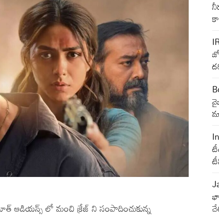
నీ
క
I
జ్
దర
B
వ
మా
I
టీ
ట
J
భా
్ ఆడియన్స్ లో మంచి క్రేజ్ ని సంపాదించుకున్న
చే