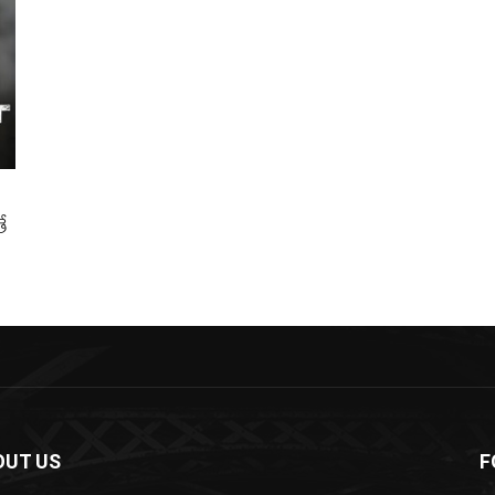
ే
OUT US
F