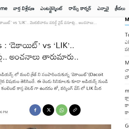
ome
వార్త విశ్లేషణ
ఎంటర్టైన్మెంట్
రామ్స్ కార్నర్
ఎన్నారై
క్రీడలు
M
ాయిట్' vs 'LIK'.. మొదటివారం వరల్డ్ వైడ్ వసూళ్లు.. అంచనాలు...
T
 ‘డెకాయిట్’ vs ‘LIK’..
ఎక
ప
్లు.. అంచనాలు తారుమారు..
M
చ
యన్స్ లో మంచి క్రేజ్ ని సంపాదించుకున్న ‘డెకాయిట్'(Dacoit
హో
ైన విషయం తెలిసిందే. ఈ రెండు సినిమాలకు కూడా ఆడియన్స్ నుండి
ం కంటెంట్ కాస్త బెటర్ గా ఉండడం తో, వర్కింగ్ డేస్ లో LIK మీద
m
క్
కా
క
:06 PM
G