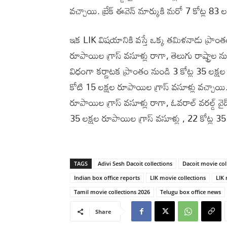
వచ్చాయి. బ్రేక్ ఈవెన్ మార్కుకి మరో 7 కోట్ల 83 ల
ఇక LIK విషయానికి వస్తే ఒక్క తమిళనాడు ప్రాంతం 
రూపాయిల గ్రాస్ వసూళ్లు రాగా, తెలుగు రాష్ట్రాల 
విధంగా కర్ణాటక ప్రాంతం నుండి 3 కోట్ల 35 లక్షల
కోటి 15 లక్షల రూపాయిల గ్రాస్ వసూళ్లు వచ్చాయి
రూపాయిల గ్రాస్ వసూళ్లు రాగా, ఓవరాల్ వరల్డ్ వై
35 లక్షల రూపాయిల గ్రాస్ వసూళ్లు , 22 కోట్ల 3
TAGS
Adivi Sesh Dacoit collections
Dacoit movie col
Indian box office reports
LIK movie collections
LIK
Tamil movie collections 2026
Telugu box office news
Share