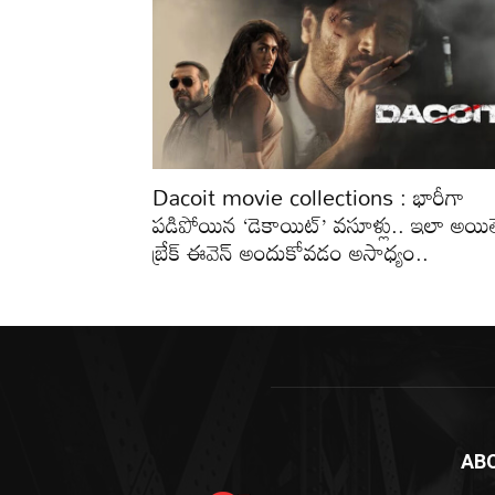
Dacoit movie collections : భారీగా
పడిపోయిన ‘డెకాయిట్’ వసూళ్లు.. ఇలా అయిత
బ్రేక్ ఈవెన్ అందుకోవడం అసాధ్యం..
AB