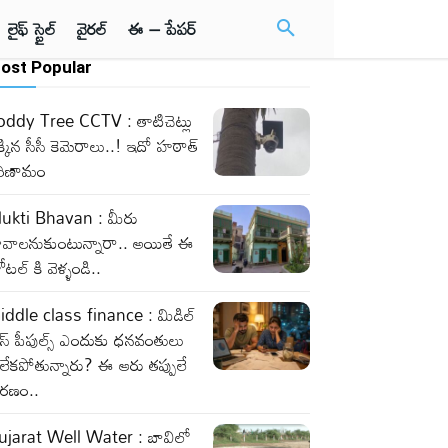
లైఫ్ స్టైల్
వైరల్
ఈ – పేపర్
ost Popular
oddy Tree CCTV : తాటిచెట్లు
్కిన సీసీ కెమెరాలు..! ఇదో హఠాత్
రిణామం
ukti Bhavan : మీరు
ావాలనుకుంటున్నారా.. అయితే ఈ
టల్ కి వెళ్ళండి..
iddle class finance : మిడిల్
లాస్ పీపుల్స్ ఎందుకు ధనవంతులు
లేకపోతున్నారు? ఈ ఆరు తప్పులే
ారణం..
ujarat Well Water : బావిలో