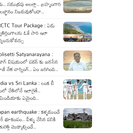
రు.. సముద్రపు అలల్లా.. బ్రహ్మంగారి
ాలజ్ఞానం నిజమవుతోందా..
RCTC Tour Package : ఏడు
యోతిర్లింగాలను ఓకే సారి ఇలా
్శించుకోవచ్చు
olisetti Satyanarayana :
ైజాగ్ విషయంలో పవన్ కు జనసేన
జీ నేత వార్నింగ్.. ఏం జరిగింది..
ndia vs Sri Lanka : లంక బీ
ంలో చేతిలోనే ఇలాగైతే..
ీమిండియాకు ఏమైంది..
apan earthquake : కళ్ళముందే
రీ భూకంపం.. వీళ్ళు చేసిన పనికి
తులెత్తి మొక్కాల్సిందే..