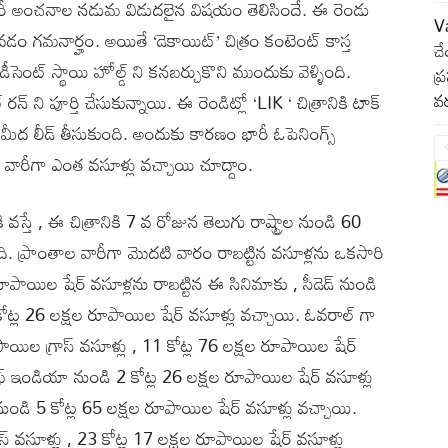
 భారీ అంచనాల నడుమ విడుదలైన విషయం తెలిసిందే. ఈ రెండు
Va
వడం గమనార్హం. అయితే ‘డెకాయిట్’ చిత్రం కంటెంట్ కాస్త
చే
సెంట్ స్థాయి హోల్డ్ ని కనబర్చుకొని ముందుకు వెళ్ళింది.
ప్
్ ని పూర్తి చేసుకున్నాయి. ఈ రెండిట్లో ‘LIK ‘ చిత్రానికి టాక్
వర
 మీద లీడ్ తీసుకుంది. అందుకు కారణం భారీ ఓపెనింగ్స్
 వారీగా ఎంత వసూళ్లు వచ్చాయి చూద్దాం.
స్తే , ఈ చిత్రానికి 7 వ రోజున తెలుగు రాష్ట్రాల నుండి 60
ోంది. ప్రాంతాల వారీగా మొదటి వారం రాబట్టిన వసూళ్లను ఒకసారి
రూపాయిల షేర్ వసూళ్లను రాబట్టిన ఈ సినిమాకు , సీడెడ్ నుండి
ోట్ల 26 లక్షల రూపాయిల షేర్ వసూళ్లు వచ్చాయి. ఓవరాల్ గా
పాయిల గ్రాస్ వసూళ్లు , 11 కోట్ల 76 లక్షల రూపాయిల షేర్
ఫ్ ఇండియా నుండి 2 కోట్ల 26 లక్షల రూపాయిల షేర్ వసూళ్లు
 నుండి 5 కోట్ల 65 లక్షల రూపాయిల షేర్ వసూళ్లు వచ్చాయి.
ాస్ వసూళ్లు , 23 కోట్ల 17 లక్షల రూపాయిల షేర్ వసూళ్లు