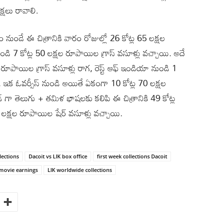
క్షలు రావాలి.
నుండే ఈ చిత్రానికి వారం రోజుల్లో 26 కోట్ల 65 లక్షల
నుండి 7 కోట్ల 50 లక్షల రూపాయిల గ్రాస్ వసూళ్లు వచ్చాయి. అదే
 రూపాయిల గ్రాస్ వసూళ్లు రాగ, రెస్ట్ ఆఫ్ ఇండియా నుండి 1
. ఇక ఓవర్సీస్ నుండి అయితే ఏకంగా 10 కోట్ల 70 లక్షల
డ్ గా తెలుగు + తమిళ భాషలకు కలిపి ఈ చిత్రానికి 49 కోట్ల
5 లక్షల రూపాయిల షేర్ వసూళ్లు వచ్చాయి.
lections
Dacoit vs LIK box office
first week collections Dacoit
 movie earnings
LIK worldwide collections