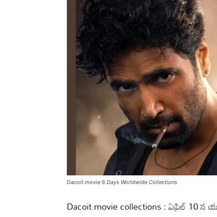
Dacoit movie 6 Days Worldwide Collections
Dacoit movie collections : ఏప్రిల్ 10 న యూత