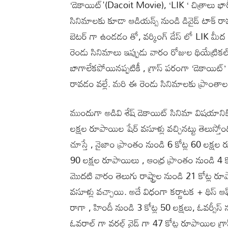
‘డెకాయిట్'(Dacoit Movie), ‘LIK ‘ చిత్రాలు
సినిమాలకు కూడా ఆడియన్స్ నుండి డివైడ్ టాక్ రా
బెటర్ గా ఉండడం తో, వర్కింగ్ డేస్ లో LIK మీద డీ
రెండు సినిమాలు ఇప్పుడు వారం రోజుల థియేట్రికల్ రన
బాగాలేకపోయినప్పటికీ , గ్రాస్ పరంగా ‘డెకాయిట్’
రావడం వల్లే. మరి ఈ రెండు సినిమాలకు ప్రాంతాల
ముందుగా అడివి శేష్ డెకాయిట్ సినిమా విషయానికి వ
లక్షల రూపాయిల షేర్ వసూళ్లు వచ్చినట్టు తెలుస్త
చూస్తే , నైజాం ప్రాంతం నుండి 6 కోట్ల 60 లక్షల 
90 లక్షల రూపాయిలు , ఆంధ్ర ప్రాంతం నుండి 4 క
మొదటి వారం తెలుగు రాష్ట్రాల నుండి 21 కోట్ల రూ
వసూళ్లు వచ్చాయి. అదే విధంగా కర్ణాటక + థిస్ ఆ
రాగా , హిందీ నుండి 3 కోట్ల 50 లక్షలు, ఓవర్సీస్
ఓవరాల్ గా వరల్డ్ వైడ్ గా 47 కోట్ల రూపాయిల గ్ర