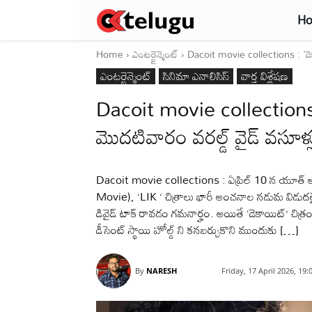
H
Home
ఎంటర్టైన్మెంట్
Dacoit movie collections : 'డెక
ఎంటర్టైన్మెంట్
సినిమా ఎనాలిసిస్
వార్త విశ్లేషణ
Dacoit movie collections :
మొదటివారం వరల్డ్ వైడ్ వసూళ
Dacoit movie collections : ఏప్రిల్ 10 న యూత్ ఆడి
Movie), ‘LIK ‘ చిత్రాలు భారీ అంచనాల నడుమ విడుదల
డివైడ్ టాక్ రావడం గమనార్హం. అయితే ‘డెకాయిట్’ చిత్ర
డీసెంట్ స్థాయి హోల్డ్ ని కనబర్చుకొని ముందుకు […]
By
NARESH
Friday, 17 April 2026, 19