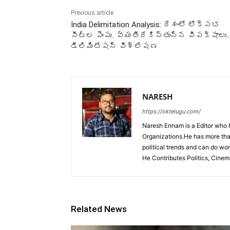
Previous article
India Delimitation Analysis: దేశంలో లోక్‌సభ
సీట్ల పెంపు.. వ్యతిరేకిస్తున్న విపక్షాలు..
డీలిమిటేషన్‌ విశ్లేషణ
NARESH
https://oktelugu.com/
Naresh Ennam is a Editor who 
Organizations.He has more tha
political trends and can do wo
He Contributes Politics, Cine
Related News