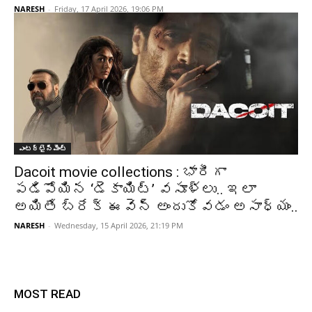
NARESH
-
Friday, 17 April 2026, 19:06 PM
ఎంటర్టైన్మెంట్
Dacoit movie collections : భారీగా
పడిపోయిన ‘డెకాయిట్’ వసూళ్లు.. ఇలా
అయితే బ్రేక్ ఈవెన్ అందుకోవడం అసాధ్యం..
NARESH
-
Wednesday, 15 April 2026, 21:19 PM
MOST READ