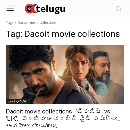
Tags
Dacoit movie collections
Tag:
Dacoit movie collections
ఎంటర్టైన్మెంట్
Dacoit movie collections : ‘డెకాయిట్’ vs
‘LIK’.. మొదటివారం వరల్డ్ వైడ్ వసూళ్లు..
అంచనాలు తారుమారు..