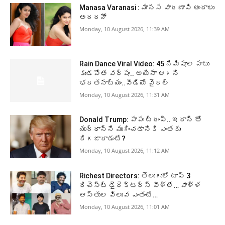
Manasa Varanasi : మానస వారణాసి అందాలు
అదరహో
Monday, 10 August 2026, 11:39 AM
Rain Dance Viral Video: 45 నిమిషాల పాటు
కుండపోత వర్షం.. అయినా ఆగని
భరతనాట్యం..వీడియో వైరల్
Monday, 10 August 2026, 11:31 AM
Donald Trump: పాపం ట్రంప్.. ఇరాన్ తో
యుద్ధాన్ని ముగించడానికి ఎంతకు
దిగజారాడంటే?
Monday, 10 August 2026, 11:12 AM
Richest Directors: తెలుగులో టాప్ 3
రిచెస్ట్ డైరెక్టర్స్ వీళ్లే… వాళ్ళ
ఆస్తుల విలువ ఎంతంటే…
Monday, 10 August 2026, 11:01 AM