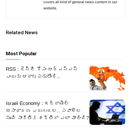
covers all kind of general news content in our
website.
Related News
Most Popular
RSS : జెన్‌జీ కోసం ఆర్‌ఎస్‌ఎస్‌
ఎందుకు ఆరాటపడుతోంది..
Israel Economy : ఇజ్రాయెల్‌
అసాధారణ ఎదుగుదల.. సవాళ్ల
నుంచి సాంకేతిక శక్తిగా ఎలా మారింది?