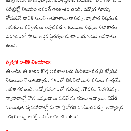
పరీక్షల్లో విజయం లభించే అవకాశం ఉంది. ఉద్యోగ మార్పు
కోరుకునే వారికి మంచి అవకాశాలు రావచ్చు. వ్యాపార విస్తరణకు
అనుకూల పరిస్థితులు ఏర్పడవచ్చు. కుటుంబ సభ్యుల సహకారం
పెరగడంతో పాటు ఆర్థిక స్థిరత్వం కూడా మెరుగుపడే అవకాశం
ఉంది.
వృశ్చిక రాశికి విజయాలు:
ఈవారికి ఈ కాలం కొత్త అవకాశాలను తీసుకురావచ్చని జ్యోతిష
నిపుణులు చెబుతున్నారు. గతంలో నిలిచిపోయిన పనులు పూర్తయ్యే
అవకాశముంది. ఉద్యోగరంగంలో గుర్తింపు, గౌరవం పెరగవచ్చు.
వ్యాపారాల్లో కొత్త ఒప్పందాలు కుదిరే సూచనలు ఉన్నాయి. విదేశీ
సంబంధిత వ్యవహారాల్లో కూడా పురోగతి కనిపించవచ్చు. ఆధ్యాత్మిక
విషయాలపై ఆసక్తి పెరిగే అవకాశం ఉంది.