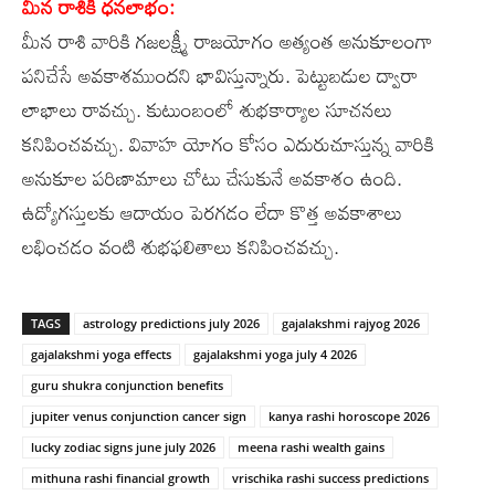
మీన రాశికి ధనలాభం:
మీన రాశి వారికి గజలక్ష్మీ రాజయోగం అత్యంత అనుకూలంగా
పనిచేసే అవకాశముందని భావిస్తున్నారు. పెట్టుబడుల ద్వారా
లాభాలు రావచ్చు. కుటుంబంలో శుభకార్యాల సూచనలు
కనిపించవచ్చు. వివాహ యోగం కోసం ఎదురుచూస్తున్న వారికి
అనుకూల పరిణామాలు చోటు చేసుకునే అవకాశం ఉంది.
ఉద్యోగస్తులకు ఆదాయం పెరగడం లేదా కొత్త అవకాశాలు
లభించడం వంటి శుభఫలితాలు కనిపించవచ్చు.
TAGS
astrology predictions july 2026
gajalakshmi rajyog 2026
gajalakshmi yoga effects
gajalakshmi yoga july 4 2026
guru shukra conjunction benefits
jupiter venus conjunction cancer sign
kanya rashi horoscope 2026
lucky zodiac signs june july 2026
meena rashi wealth gains
mithuna rashi financial growth
vrischika rashi success predictions