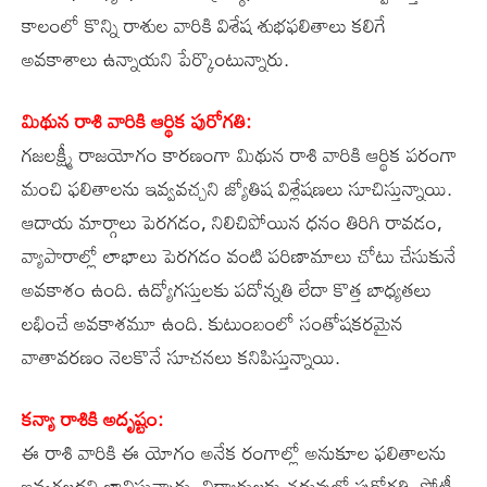
కాలంలో కొన్ని రాశుల వారికి విశేష శుభఫలితాలు కలిగే
అవకాశాలు ఉన్నాయని పేర్కొంటున్నారు.
మిథున రాశి వారికి ఆర్థిక పురోగతి:
గజలక్ష్మీ రాజయోగం కారణంగా మిథున రాశి వారికి ఆర్థిక పరంగా
మంచి ఫలితాలను ఇవ్వవచ్చని జ్యోతిష విశ్లేషణలు సూచిస్తున్నాయి.
ఆదాయ మార్గాలు పెరగడం, నిలిచిపోయిన ధనం తిరిగి రావడం,
వ్యాపారాల్లో లాభాలు పెరగడం వంటి పరిణామాలు చోటు చేసుకునే
అవకాశం ఉంది. ఉద్యోగస్తులకు పదోన్నతి లేదా కొత్త బాధ్యతలు
లభించే అవకాశమూ ఉంది. కుటుంబంలో సంతోషకరమైన
వాతావరణం నెలకొనే సూచనలు కనిపిస్తున్నాయి.
కన్యా రాశికి అదృష్టం:
ఈ రాశి వారికి ఈ యోగం అనేక రంగాల్లో అనుకూల ఫలితాలను
ఇవ్వగలదని భావిస్తున్నారు. విద్యార్థులకు చదువులో పురోగతి, పోటీ