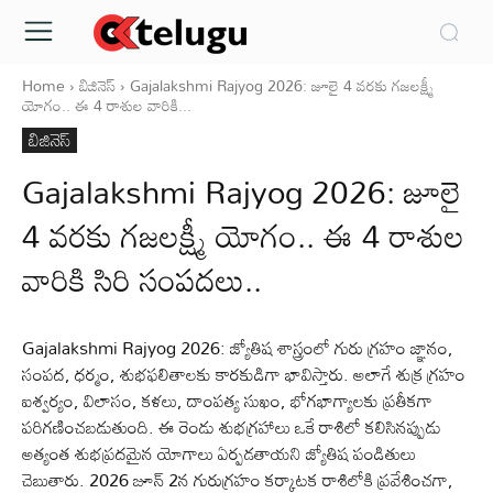
Home
బిజినెస్
Gajalakshmi Rajyog 2026: జూలై 4 వరకు గజలక్ష్మీ
యోగం.. ఈ 4 రాశుల వారికి...
బిజినెస్
Gajalakshmi Rajyog 2026: జూలై
4 వరకు గజలక్ష్మీ యోగం.. ఈ 4 రాశుల
వారికి సిరి సంపదలు..
Gajalakshmi Rajyog 2026: జ్యోతిష శాస్త్రంలో గురు గ్రహం జ్ఞానం,
సంపద, ధర్మం, శుభఫలితాలకు కారకుడిగా భావిస్తారు. అలాగే శుక్ర గ్రహం
ఐశ్వర్యం, విలాసం, కళలు, దాంపత్య సుఖం, భోగభాగ్యాలకు ప్రతీకగా
పరిగణించబడుతుంది. ఈ రెండు శుభగ్రహాలు ఒకే రాశిలో కలిసినప్పుడు
అత్యంత శుభప్రదమైన యోగాలు ఏర్పడతాయని జ్యోతిష పండితులు
చెబుతారు. 2026 జూన్ 2న గురుగ్రహం కర్కాటక రాశిలోకి ప్రవేశించగా,