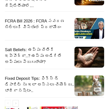
దిష్టితీయాలే…
FCRA Bill 2026 : FCRA సవరణ
బిల్లుకి విస్తృత ప్రజామోదం
Salt Beliefs: ఉప్పు చేతికి
ఇవ్వొద్దా..? ఉప్పు అడిగితే
అప్పులు పెరుగుతాయా?
Fixed Deposit Tips: ఫిక్స్ డ్
డిపాజిట్ ను ఇలా అస్సలు చేయొద్దు..
భారీగా నష్టం..