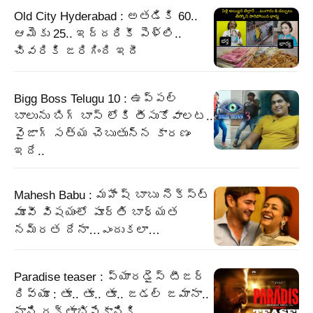
Old City Hyderabad : అతడికి 60..
ఆమెకు 25.. ఇద్దరికీ పెళ్లి..
చివరికి జరిగింది ఇదీ
Bigg Boss Telugu 10 : ఉప్పల్
బాలును బిగ్ బాస్ లోకి తీసుకోవాలట..
వైజాగ్ సత్య చెబుతున్న కారణం
ఇదే..
Mahesh Babu : మహేష్ బాబు నెక్స్ట్
మూవీ విషయంలో పూర్తి బాధ్యత
నమ్రత దేనా…ఎందుకలా…
Paradise teaser : ప్యారడైస్ టీజర్
రివ్యూ : తూ.. తూ.. తూ.. జడల్ జమానా..
నాని రక్తాభిషేకానికి