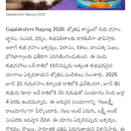
Gajalakshmi Rajyog 2026
Gajalakshmi Rajyog 2026: జ్యోతిష శాస్త్రంలో గురు గ్రహం
జ్ఞానం, సంపద, ధర్మం, శుభఫలితాలకు కారకుడిగా భావిస్తారు.
అలాగే శుక్ర గ్రహం ఐశ్వర్యం, విలాసం, కళలు, దాంపత్య సుఖం,
భోగభాగ్యాలకు ప్రతీకగా పరిగణించబడుతుంది. ఈ రెండు
శుభగ్రహాలు ఒకే రాశిలో కలిసినప్పుడు అత్యంత శుభప్రదమైన
యోగాలు ఏర్పడతాయని జ్యోతిష పండితులు చెబుతారు. 2026
జూన్ 2న గురుగ్రహం కర్కాటక రాశిలోకి ప్రవేశించగా, జూన్ 8న
శుక్రుడు కూడా అదే రాశిలోకి చేరి గురువుతో సంయోగం చెంది జులై
4 వరకు ఉండనున్నాడు. ఈ అరుదైన సంయోగాన్ని “గజలక్ష్మీ
రాజయోగం”గా పేర్కొంటారు. గజం అంటే ఏనుగు, లక్ష్మీ అంటే
సంపదకు అధిష్ఠాన దేవత. ఈ యోగం ఏర్పడినప్పుడు ఐశ్వర్యం,
గౌరవం, సౌఖ్యం, సామాజిక ప్రతిష్ఠ పెరుగుతాయని విశ్వసిస్తారు. ఈ