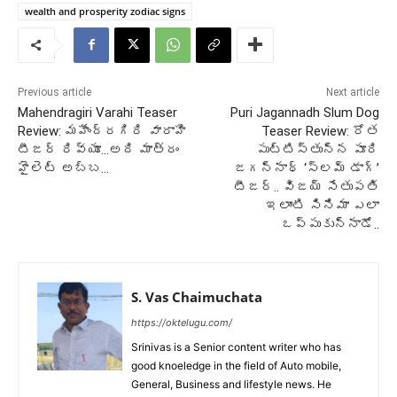
wealth and prosperity zodiac signs
Previous article
Next article
Mahendragiri Varahi Teaser
Puri Jagannadh Slum Dog
Review: మహేంద్రగిరి వారాహి
Teaser Review: రోత
టీజర్ రివ్యూ…అది మాత్రం
పుట్టిస్తున్న పూరి
హైలెట్ అబ్బ…
జగన్నాథ్ ‘స్లమ్ డాగ్’
టీజర్.. విజయ్ సేతుపతి
ఇలాంటి సినిమా ఎలా
ఒప్పుకున్నాడో..
S. Vas Chaimuchata
https://oktelugu.com/
Srinivas is a Senior content writer who has
good knoeledge in the field of Auto mobile,
General, Business and lifestyle news. He