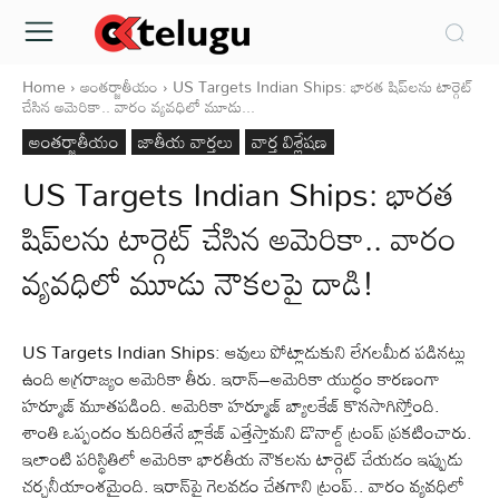
Home
అంతర్జాతీయం
US Targets Indian Ships: భారత షిప్‌లను టార్గెట్‌
చేసిన అమెరికా.. వారం వ్యవధిలో మూడు...
అంతర్జాతీయం
జాతీయ వార్తలు
వార్త విశ్లేషణ
US Targets Indian Ships: భారత
షిప్‌లను టార్గెట్‌ చేసిన అమెరికా.. వారం
వ్యవధిలో మూడు నౌకలపై దాడి!
US Targets Indian Ships: ఆవులు పోట్లాడుకుని లేగలమీద పడినట్లు
ఉంది అగ్రరాజ్యం అమెరికా తీరు. ఇరాన్‌–అమెరికా యుద్ధం కారణంగా
హర్మూజ్‌ మూతపడింది. అమెరికా హర్మూజ్‌ బ్యాలకేజ్‌ కొనసాగిస్తోంది.
శాంతి ఒప్పందం కుదిరితేనే బ్లాకేజ్‌ ఎత్తేస్తామని డొనాల్డ్‌ ట్రంప్‌ ప్రకటించారు.
ఇలాంటి పరిస్థితిలో అమెరికా భారతీయ నౌకలను టార్గెట్‌ చేయడం ఇప్పుడు
చర్చనీయాంశమైంది. ఇరాన్‌పై గెలవడం చేతగాని ట్రంప్‌.. వారం వ్యవధిలో