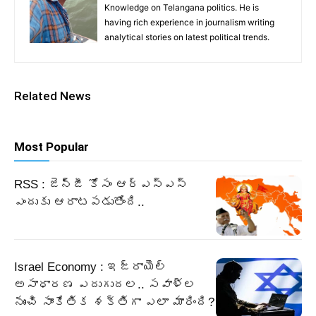
Knowledge on Telangana politics. He is
having rich experience in journalism writing
analytical stories on latest political trends.
Related News
Most Popular
RSS : జెన్‌జీ కోసం ఆర్‌ఎస్‌ఎస్‌
ఎందుకు ఆరాటపడుతోంది..
Israel Economy : ఇజ్రాయెల్‌
అసాధారణ ఎదుగుదల.. సవాళ్ల
నుంచి సాంకేతిక శక్తిగా ఎలా మారింది?