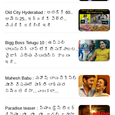
Old City Hyderabad : అతడికి 60..
ఆమెకు 25.. ఇద్దరికీ పెళ్లి..
చివరికి జరిగింది ఇదీ
Bigg Boss Telugu 10 : ఉప్పల్
బాలును బిగ్ బాస్ లోకి తీసుకోవాలట..
వైజాగ్ సత్య చెబుతున్న కారణం
ఇదే..
Mahesh Babu : మహేష్ బాబు నెక్స్ట్
మూవీ విషయంలో పూర్తి బాధ్యత
నమ్రత దేనా…ఎందుకలా…
Paradise teaser : ప్యారడైస్ టీజర్
రివ్యూ : తూ.. తూ.. తూ.. జడల్ జమానా..