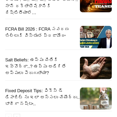
నాని రక్తాభిషేకానికి
దిష్టితీయాలే…
FCRA Bill 2026 : FCRA సవరణ
బిల్లుకి విస్తృత ప్రజామోదం
Salt Beliefs: ఉప్పు చేతికి
ఇవ్వొద్దా..? ఉప్పు అడిగితే
అప్పులు పెరుగుతాయా?
Fixed Deposit Tips: ఫిక్స్ డ్
డిపాజిట్ ను ఇలా అస్సలు చేయొద్దు..
భారీగా నష్టం..