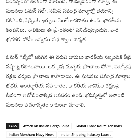
సందర్భంలో కీలకంగా మారింది. వాణిజ్యపరంగా చూస్తే, ఈ
ఘటనలు ఓమన్‌ గల్ఫ్, సమీప సముద్ర మార్గాల్లో భయాన్ని
కలిగించి, షిప్పింగ్‌ ఖర్చులు పెంచే అవకాశం ఉంది. భారతీయ
కంపెనీలు, నావికులు ఈ ప్రాంతంలో పనిచేస్తున్నందున, వారి
భద్రతకు హామీ ఇవ్వడం ప్రభుత్వాల బాధ్యత.
ఓమన్‌ గల్ఫ్‌లో జరిగిన ఈ వరుస దాడులు భారతీయ సిబ్బందికి తీవ్ర
నష్టాన్ని కలిగించాయి. ఒక వైపు ముగ్గురు ప్రాణాలు పోగా, మరోవైపు
రక్షణ చర్యలు ప్రాణాలు కాపాడాయి. ఈ ఘటనలు సముద్ర మార్గాల
భద్రత, అంతర్జాతీయ సహకారం, భారతీయ నావికుల రక్షణపై
తీవ్రంగా ఆలోచించాల్సిన అవసరం ఉంది. భవిష్యత్తులో ఇలాంటి
ఘటనలు పునరావృతం కాకుండా చూడాలి.
TAGS
Attack on Indian Cargo Ships
Global Trade Route Tensions
Indian Merchant Navy News
Indian Shipping Industry Latest