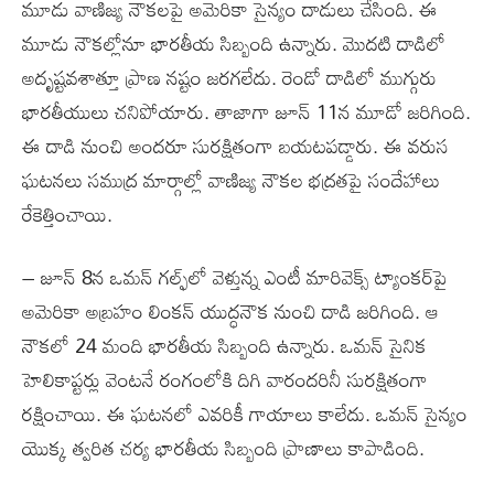
మూడు వాణిజ్య నౌకలపై అమెరికా సైన్యం దాడులు చేసింది. ఈ
మూడు నౌకల్లోనూ భారతీయ సిబ్బంది ఉన్నారు. మొదటి దాడిలో
అదృష్టవశాత్తూ ప్రాణ నష్టం జరగలేదు. రెండో దాడిలో ముగ్గురు
భారతీయులు చనిపోయారు. తాజాగా జూన్‌ 11న మూడో జరిగింది.
ఈ దాడి నుంచి అందరూ సురక్షితంగా బయటపడ్డారు. ఈ వరుస
ఘటనలు సముద్ర మార్గాల్లో వాణిజ్య నౌకల భద్రతపై సందేహాలు
రేకెత్తించాయి.
– జూన్‌ 8న ఒమన్‌ గల్ఫ్‌లో వెళ్తున్న ఎంటీ మారివెక్స్‌ ట్యాంకర్‌పై
అమెరికా అబ్రహం లింకన్‌ యుద్ధనౌక నుంచి దాడి జరిగింది. ఆ
నౌకలో 24 మంది భారతీయ సిబ్బంది ఉన్నారు. ఒమన్‌ సైనిక
హెలికాప్టర్లు వెంటనే రంగంలోకి దిగి వారందరినీ సురక్షితంగా
రక్షించాయి. ఈ ఘటనలో ఎవరికీ గాయాలు కాలేదు. ఒమన్‌ సైన్యం
యొక్క త్వరిత చర్య భారతీయ సిబ్బంది ప్రాణాలు కాపాడింది.