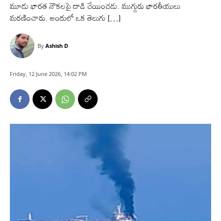
మూడు భారత నౌకలపై దాడి చేయించడు. ముగ్గురు భారతీయులు
మరణించారు. అందులో ఒక తెలుగు […]
By
Ashish D
Friday, 12 June 2026, 14:02 PM