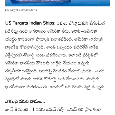
US Targets Indian Ships
US Targets Indian Ships
: ఆవులు పోట్లాడుకుని లేగలమీద
పడినట్లు ఉంది అగ్రరాజ్యం అమెరికా తీరు. ఇరాన్‌–అమెరికా
యుద్ధం కారణంగా హర్మూజ్‌ మూతపడింది. అమెరికా హర్మూజ్‌
బ్యాలకేజ్‌ కొనసాగిస్తోంది. శాంతి ఒప్పందం కుదిరితేనే బ్లాకేజ్‌
ఎత్తేస్తామని డొనాల్డ్‌ ట్రంప్‌ ప్రకటించారు. ఇలాంటి పరిస్థితిలో
అమెరికా భారతీయ నౌకలను టార్గెట్‌ చేయడం ఇప్పుడు
చర్చనీయాంశమైంది. ఇరాన్‌పై గెలవడం చేతగాని ట్రంప్‌.. వారం
వ్యవధిలో మూడు భారత నౌకలపై దాడి చేయించడు. ముగ్గురు
భారతీయులు మరణించారు. అందులో ఒక తెలుగు వ్యక్తి ఉన్నాడు.
నౌకలపై వరుస దాడులు..
జూన్‌ 8 నుంచి 11 వరకు ఒమన్‌ గల్ఫ్, ఒమన్‌ తీర ప్రాంతంలో