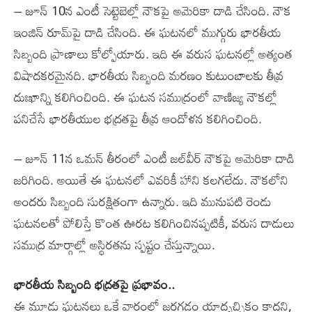
– జూన్‌ 10న ఎంటీ సెట్టెబెల్లో నౌకపై అమెరికా దాడి చేసింది. నౌక
ఇంజిన్‌ రూమ్‌పై దాడి చేసింది. ఈ ఘటనలో ముగ్గురు భారతీయ
సిబ్బంది ప్రాణాలు కోల్పోయారు. ఇది ఈ వరుస ఘటనల్లో అత్యంత
విషాదకరమైనది. భారతీయ సిబ్బంది మరణం కుటుంబాలకు తీవ్ర
దుఃఖాన్ని కలిగించింది. ఈ ఘటన సముద్రంలో వాణిజ్య నౌకల్లో
పనిచేసే భారతీయుల భద్రతపై తీవ్ర ఆందోళన కలిగించింది.
– జూన్‌ 11న ఒమన్‌ తీరంలో ఎంటీ జల్‌వీర్‌ నౌకపై అమెరికా దాడి
జరిగింది. అయితే ఈ ఘటనలో ఎవరికీ హాని కలగలేదు. నౌకలోని
అందరు సిబ్బంది సురక్షితంగా ఉన్నారు. ఇది మునుపటి రెండు
ఘటనలతో పోలిస్తే కొంత ఊరట కలిగించినప్పటికీ, వరుస దాడులు
సముద్ర మార్గాల్లో అస్థిరతను స్పష్టం చేస్తున్నాయి.
భారతీయ సిబ్బంది భద్రతపై ప్రభావం..
ఈ మూడు ఘటనలు ఒకే వారంలో జరగడం యాదృచ్ఛికం కాదని,