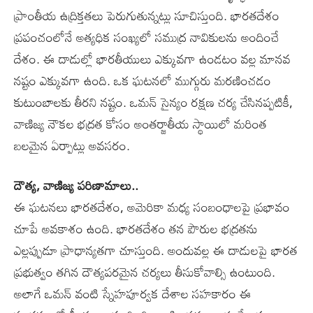
ప్రాంతీయ ఉద్రిక్తతలు పెరుగుతున్నట్లు సూచిస్తుంది. భారతదేశం
ప్రపంచంలోనే అత్యధిక సంఖ్యలో సముద్ర నావికులను అందించే
దేశం. ఈ దాడుల్లో భారతీయులు ఎక్కువగా ఉండటం వల్ల మానవ
నష్టం ఎక్కువగా ఉంది. ఒక ఘటనలో ముగ్గురు మరణించడం
కుటుంబాలకు తీరని నష్టం. ఒమన్‌ సైన్యం రక్షణ చర్య చేసినప్పటికీ,
వాణిజ్య నౌకల భద్రత కోసం అంతర్జాతీయ స్థాయిలో మరింత
బలమైన ఏర్పాట్లు అవసరం.
దౌత్య, వాణిజ్య పరిణామాలు..
ఈ ఘటనలు భారతదేశం, అమెరికా మధ్య సంబంధాలపై ప్రభావం
చూపే అవకాశం ఉంది. భారతదేశం తన పౌరుల భద్రతను
ఎల్లప్పుడూ ప్రాధాన్యతగా చూస్తుంది. అందువల్ల ఈ దాడులపై భారత
ప్రభుత్వం తగిన దౌత్యపరమైన చర్యలు తీసుకోవాల్సి ఉంటుంది.
అలాగే ఒమన్‌ వంటి స్నేహపూర్వక దేశాల సహకారం ఈ