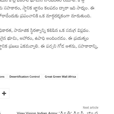
ర్జాతీయ సహకారం, స్థానిక జ్ఞానం కలపడం ద్వారా ఇది సాధ్యం. ఈ
ోరాడేందుకు ప్రపంచానికి ఒక మార్గదర్శకంగా మారుతుంది.
సాధికారత, సామాజిక స్థిరత్వాన్ని కలిపిన ఒక సమగ్ర విప్లవం.
రుగైన భూమి, ఆహారం, ఉపాధి అందించడం. ఈ ప్రయత్నం
థానిక ప్రజలు ఏకమవ్వాలి. ఈ పచ్చని గోడ ఆశను, సహకారాన్ని,
ions
Desertification Control
Great Green Wall Africa
Next article
ి
Vijay Vision Indian Army: ‘విజయ్‌’ విజన్‌.. భారత