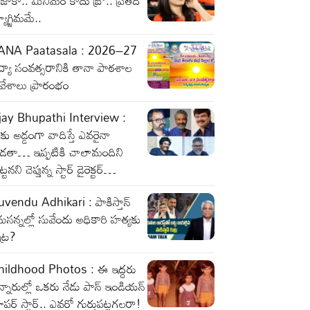
ాకా.. మినిమం కాదు బ్రో.. ప్రతిదీ
యాగ్జిమమే..
ANA Paatasala : 2026–27
ద్యా సంవత్సరానికి తానా పాఠశాల
రవేశాలు ప్రారంభం
jay Bhupathi Interview :
కు అడ్డంగా వాదిస్తే ఎవరైనా
ొడతా… ఇప్పటికి చాలామందిని
ట్టనని చెప్తున్న స్టార్ డైరెక్టర్…
vendu Adhikari : పాకిస్తాన్
ుసన్నల్లో సువేందు అధికారి హత్యకు
ట్ర?
hildhood Photos : ఈ ఇద్దరు
న్నారుల్లో ఒకరు నేడు పాన్ ఇండియన్
పర్ స్టార్.. ఎవరో గుర్తుపట్టగలరా!