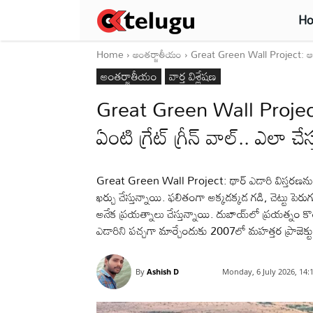
H
Home
అంతర్జాతీయం
Great Green Wall Project: ఆఫ్రిక
అంతర్జాతీయం
వార్త విశ్లేషణ
Great Green Wall Project:
ఏంటి గ్రేట్ గ్రీన్ వాల్.. ఎలా చేస్
Great Green Wall Project: థార్‌ ఎడారి విస్తరణను ని
ఖర్చు చేస్తున్నాయి. ఫలితంగా అక్కడక్కడ గడి, చెట్టు పెర
అనేక ప్రయత్నాలు చేస్తున్నాయి. దుబాయ్‌లో ప్రయత్నం క
ఎడారిని పచ్చగా మార్చేందుకు 2007లో మహత్తర ప్రాజెక్ట
By
Ashish D
Monday, 6 July 2026, 14: