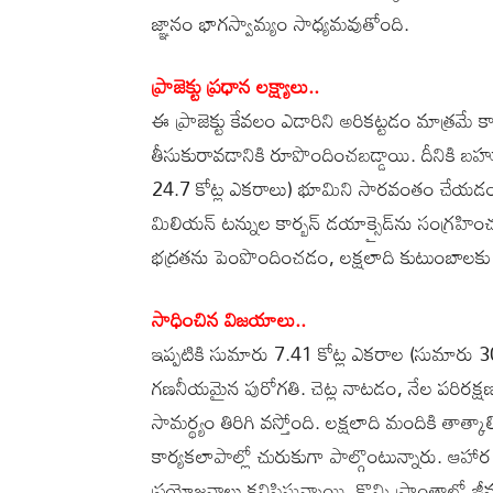
జ్ఞానం భాగస్వామ్యం సాధ్యమవుతోంది.
ప్రాజెక్టు ప్రధాన లక్ష్యాలు..
ఈ ప్రాజెక్టు కేవలం ఎడారిని అరికట్టడం మాత్రమే
తీసుకురావడానికి రూపొందించబడ్డాయి. దీనికి బహు
24.7 కోట్ల ఎకరాలు) భూమిని సారవంతం చేయడం.
మిలియన్ టన్నుల కార్బన్ డయాక్సైడ్‌ను సంగ్రహ
భద్రతను పెంపొందించడం, లక్షలాది కుటుంబాలకు
సాధించిన విజయాలు..
ఇప్పటికి సుమారు 7.41 కోట్ల ఎకరాల (సుమారు 3
గణనీయమైన పురోగతి. చెట్ల నాటడం, నేల పరిరక్
సామర్థ్యం తిరిగి వస్తోంది. లక్షలాది మందికి తాత
కార్యకలాపాల్లో చురుకుగా పాల్గొంటున్నారు. ఆహార
ప్రయోజనాలు కనిపిస్తున్నాయి. కొన్ని ప్రాంతాల్లో జీ