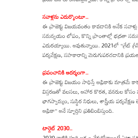
సవాళ్లను ఎదుర్కొంటూ..
ఈ ప్రాజెక్టు విజయవంతం కావడానికి అనేక సవాళ్ల
సమన్వయం లోపం, కొన్ని ప్రాంతాల్లో భద్రతా సమ
ఎదురయ్యాయి. అవుతున్నాయి. 2021లో “గ్రేట్ గ్రీన్
పర్యవేక్షణ, సహకారాన్ని మెరుగుపరచడానికి ప్రయత
ప్రపంచానికి ఆదర్శంగా..
ఈ ప్రాజెక్టు విజయం సాధిస్తే ఆఫ్రికాకు మాత్రమే క
విస్తరణతో వలసలు, ఆహార కొరత, వనరుల కోసం స
భాగస్వామ్యం, సుస్థిర నిధులు, శాస్త్రీయ పర్యవేక్షణ
ఆఫ్రికా” అనే స్ఫూర్తిని ప్రతిబింబిస్తుంది.
టార్గెట్‌ 2030..
2030 నాటికి పూర్తి లక్ష్యం చేరుకోవాలంటే ఏటా