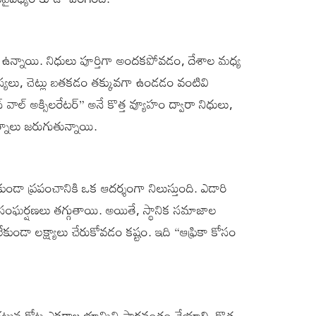
ు ఉన్నాయి. నిధులు పూర్తిగా అందకపోవడం, దేశాల మధ్య
స్యలు, చెట్లు బతకడం తక్కువగా ఉండడం వంటివి
 వాల్ అక్సిలరేటర్” అనే కొత్త వ్యూహం ద్వారా నిధులు,
్నాలు జరుగుతున్నాయి.
ాకుండా ప్రపంచానికి ఒక ఆదర్శంగా నిలుస్తుంది. ఎడారి
ంఘర్షణలు తగ్గుతాయి. అయితే, స్థానిక సమాజాల
 లేకుండా లక్ష్యాలు చేరుకోవడం కష్టం. ఇది “ఆఫ్రికా కోసం
 సగటున కోట్ల ఎకరాల భూమిని సారవంతం చేయాలి. కొత్త