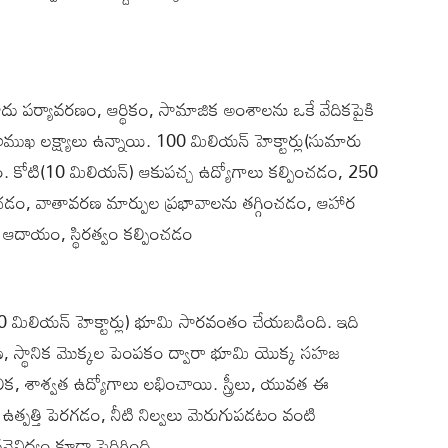
 కాదు పర్యావరణం, ఆర్థికం, సామాజిక అంశాలను ఒకే వేదికపైకి
ముఖ లక్ష్యాలు ఉన్నాయి. 100 మిలియన్ హెక్టార్లు(సుమారు
 కోటి(10 మిలియన్) ఆకుపచ్చ ఉద్యోగాలు కల్పించడం, 250
ించడం, వాతావరణ మార్పుల ప్రభావాలను తగ్గించడం, ఆహార
 ఆదాయం, స్థిరత్వం కల్పించడం
0 మిలియన్ హెక్టార్లు) భూమి సారవంతం చేయబడింది. ఇది
షణ, స్థానిక మొక్కల పెంపకం ద్వారా భూమి యొక్క సహజ
్కాలిక, శాశ్వత ఉద్యోగాలు లభించాయి. స్త్రీలు, యువత ఈ
 ఉత్పత్తి పెరగడం, నీటి నిల్వలు మెరుగుపడటం వంటి
వవైవిధ్యం కూడా పెరిగింది.