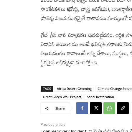
సాంకేతికతలు (డ్రోన్లు, స్మార్ట్ ఇరిగేషన్), అంత
ప్రాజెక్టు విజయవంతమైతే వాతావరణ మార్పులతో ప
గ్రేట్ గ్రీన్ వాల్ పర్యావరణ పునరుజ్జీవనం, ఆర్థిక 
ఎడారిని జయించడం అంటే భవిష్యత్ తరాలకు మె
విజయవంతం కావాలంటే అన్ని దేశాలు, సంస్థలు, స్
స్థిరమైన అభివృద్ధిని సూచిస్తోంది.
TAGS
Africa Desert Greening
Climate Change Solut
Great Green Wall Project
Sahel Restoration
Share
Previous article
Loan Recovery Incident: అప్పు చెల్లించలేదన