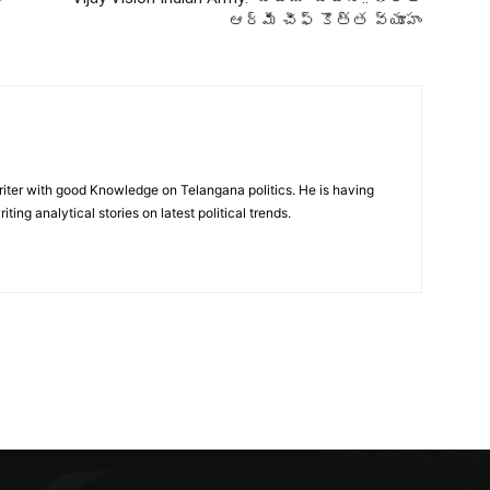
ఆర్మీ చీఫ్ కొత్త వ్యూహం
writer with good Knowledge on Telangana politics. He is having
iting analytical stories on latest political trends.