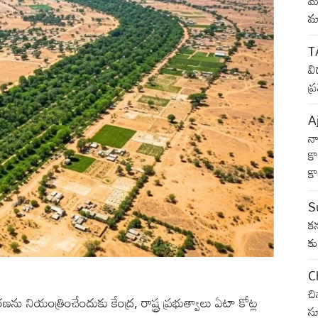
మజ
మ్
T
వి
ప్
A
నా
క
కొ
Su
కన
కు
C
చి
ు నియంత్రించేందుకు కేంద్ర, రాష్ట్ర ప్రభుత్వాలు ఏటా కోట్ల
సూ