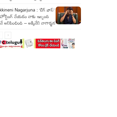
kineni Nagarjuna : ‘బిగ్ బాస్’
 హోస్టింగ్ చేయడం నాకు ఇబ్బంది
నే అనిపించింది – అక్కినేని నాగార్జున