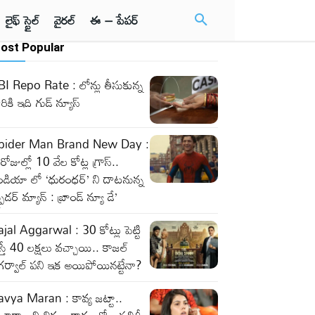
లైఫ్ స్టైల్
వైరల్
ఈ – పేపర్
ost Popular
I Repo Rate : లోన్లు తీసుకున్న
రికి ఇది గుడ్ న్యూస్
pider Man Brand New Day :
రోజుల్లో 10 వేల కోట్ల గ్రాస్..
ండియా లో ‘ధురంధర్’ ని దాటనున్న
్పైడర్ మ్యాన్ : బ్రాండ్ న్యూ డే’
jal Aggarwal : 30 కోట్లు పెట్టి
స్తే 40 లక్షలు వచ్చాయి.. కాజల్
ర్వాల్ పని ఇక అయిపోయినట్టేనా?
vya Maran : కావ్య జట్టా..