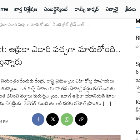
ome
వార్త విశ్లేషణ
ఎంటర్టైన్మెంట్
రామ్స్ కార్నర్
ఎన్నారై
క్రీడలు
M
ా ఎడారి పచ్చగా మారుతోంది.. ఏంటి గ్రేట్ గ్రీన్ వాల్.....
RB
 ఆఫ్రికా ఎడారి పచ్చగా మారుతోంది..
వా
తున్నారు
S
6 
ఇ
యంత్రించేందుకు కేంద్ర, రాష్ట్ర ప్రభుత్వాలు ఏటా కోట్ల రూపాయలు
‘స
ుగుతున్నాయి. ఇక గల్ఫ్‌ దేశాలు కూడా తమ దేశాల్లో వర్షం కురిసేందుకు
ొంత ఫలించి వర్షాలు కురుస్తున్నాయి. ఇలాగే ఆఫ్రికా యూనియన్‌ కూడా
Ka
ును చేపట్టింది. సెనెగల్ నుంచి జిబూటి వరకు సహెల్ ప్రాంతం […]
తీ
అగ
16 PM
Ka