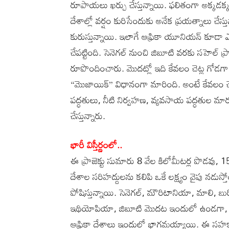
రూపాయలు ఖర్చు చేస్తున్నాయి. ఫలితంగా అక్కడక్క
దేశాల్లో వర్షం కురిసేందుకు అనేక ప్రయత్నాలు చేస
కురుస్తున్నాయి. ఇలాగే ఆఫ్రికా యూనియన్‌ కూడా 
చేపట్టింది. సెనెగల్ నుంచి జిబూటి వరకు సహెల్ ప్ర
రూపొందించారు. మొదట్లో ఇది కేవలం చెట్ల గోడగా
“మొజాయిక్” విధానంగా మారింది. అంటే కేవలం చె
పద్ధతులు, నీటి నిర్వహణ, వ్యవసాయ పద్ధతుల మార
చేస్తున్నారు.
భారీ విస్తీర్ణంలో..
ఈ ప్రాజెక్టు సుమారు 8 వేల కిలోమీటర్ల పొడవు, 1
దేశాల సరిహద్దులను కలిపి ఒకే లక్ష్యం వైపు నడుస్త
పోషిస్తున్నాయి. సెనెగల్, మౌరిటానియా, మాలి, బుర
ఇథియోపియా, జిబూటి మొదట ఇందులో ఉండగా, తర
ఆఫ్రికా దేశాలు ఇందులో భాగమయ్యాయి. ఈ సహకార