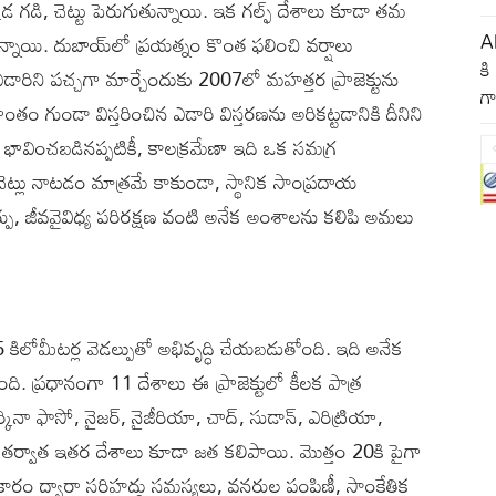
డ గడి, చెట్టు పెరుగుతున్నాయి. ఇక గల్ఫ్‌ దేశాలు కూడా తమ
Ak
్తున్నాయి. దుబాయ్‌లో ప్రయత్నం కొంత ఫలించి వర్షాలు
కి
ఎడారిని పచ్చగా మార్చేందుకు 2007లో మహత్తర ప్రాజెక్టును
గా
ాంతం గుండా విస్తరించిన ఎడారి విస్తరణను అరికట్టడానికి దీనిని
 భావించబడినప్పటికీ, కాలక్రమేణా ఇది ఒక సమగ్ర
ట్లు నాటడం మాత్రమే కాకుండా, స్థానిక సాంప్రదాయ
్పు, జీవవైవిధ్య పరిరక్షణ వంటి అనేక అంశాలను కలిపి అమలు
5 కిలోమీటర్ల వెడల్పుతో అభివృద్ధి చేయబడుతోంది. ఇది అనేక
ోంది. ప్రధానంగా 11 దేశాలు ఈ ప్రాజెక్టులో కీలక పాత్ర
్కినా ఫాసో, నైజర్, నైజీరియా, చాద్, సుడాన్, ఎరిట్రియా,
్వాత ఇతర దేశాలు కూడా జత కలిపాయి. మొత్తం 20కి పైగా
ం ద్వారా సరిహద్దు సమస్యలు, వనరుల పంపిణీ, సాంకేతిక