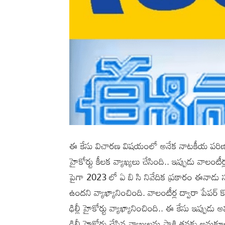
ఈ కేసు విచారణ విషయంలో అనేక నాటకీయ పరిణా
హైకోర్టు కీలక వ్యాఖ్యలు చేసింది.. ఇప్పుడు వాలంటీర్
పైగా 2023 లో ఏ బి సి నివేదిక ప్రకారం ఈనాడు సర
ఉందని వ్యాఖ్యానించింది. వాలంటీర్ల ద్వారా పేపర్ 
ఢిల్లీ హైకోర్టు వ్యాఖ్యానించింది.. ఈ కేసు ఇప్పుడు
ఢిల్లీ హైకోర్టు చేసిన వ్యాఖ్యలను సాక్షి తనకు 