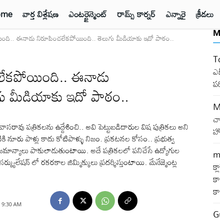
ome
వార్త విశ్లేషణ
ఎంటర్టైన్మెంట్
రామ్స్ కార్నర్
ఎన్నారై
క్రీడలు
M
ింది.. ఈనాడు నిరూపించలేకపోయింది.. తెలుగు మీడియాకు ఇదో పాఠం..
T
లేకపోయింది.. ఈనాడు
ఎక
ప
గు మీడియాకు ఇదో పాఠం..
M
చ
వాసరావు పత్రికలను ఉద్దేశించి.. అవి పెట్టుబడిదారుల విష పుత్రికలు అని
హో
ికి నూరు పాళ్లు కాదు కోటిపాళ్ళు నిజం. ప్రకటనల కోసం.. ప్రభుత్వ
ాజమాన్యాలు పాకులాడుతుంటాయి. అదే పత్రికలలో పనిచేసే ఉద్యోగుల
m
్యులేషన్ లో రకరకాల జిమ్మిక్కులు ప్రదర్శిస్తుంటాయి. మేనేజ్మెంట్ల
క్
కా
క
, 9:30 AM
G