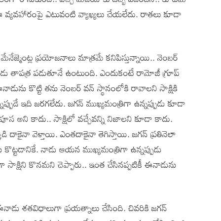
ఈ వ్యవహారంపై ఎటువంటి వ్యాఖ్యలు చేయలేదు. రాతలు కూడా
నేజ్మెంట్ల ప్రయోజనాలు మాత్రమే కనిపిస్తున్నాయి.. నెంబర్
ఈనాడు తాపత్ర పడుతూనే ఉంటుంది. ఎందుకంటే రామోజీ గ్రూప్
ును కొట్టి తను నెంబర్ వన్ స్థానంలోకి రావాలని సాక్షికి
ప్పుడే ఇది జరగలేదు. జగన్ ముఖ్యమంత్రిగా ఉన్నప్పుడు కూడా
స అని కాదు.. సాక్షిలో వచ్చేవన్ని నిజాలని కూడా కాదు.
 దాకైనా వెళ్తాయి. ఎంతదాకైనా తెగిస్తాయి. జగన్ ప్రతినెలా
ను కొట్టడానికే. నాడు ఆయన ముఖ్యమంత్రిగా ఉన్నప్పుడు
్షంగా సాక్షిని కొనమని చెప్పారు.. ఇంత చేసినప్పటికీ ఈనాడును
 ఈనాడు శతవిధాలుగా ప్రయత్నాలు చేసింది. చివరికి జగన్