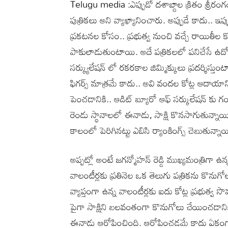
Telugu media :ఎప్పుడో దశాబ్దాల క్రితం శ్రీరంగం 
పుత్రికలు అని వ్యాఖ్యానించారు. అప్పుడే కాదు.. ఇ
ప్రకటనల కోసం.. ప్రభుత్వ నుంచి వచ్చే రాయితీల
పాకులాడుతుంటాయి. అదే పత్రికలలో పనిచేసే ఉద్య
సర్క్యులేషన్ లో రకరకాల జిమ్మిక్కులు ప్రదర్శిస్తుం
ఫిగర్స్ మాత్రమే కాదు.. అవి వందల కోట్ల ఆదాయాన్ని 
పెంచడానికి.. ఆడిట్ బ్యూరో ఆఫ్ సర్కులేషన్ కు 
రెండు స్థానాలలో ఈనాడు, సాక్షి కొనసాగుతున్నాయ
కాలంలో పెరిగినట్టు ఎబిసి ర్యాంకింగ్స్ చెబుతున్నాయ
అప్పట్లో అంటే జగన్మోహన్ రెడ్డి ముఖ్యమంత్రిగా ఉన్
వాలంటీర్లకు ప్రతినెల ఒక తెలుగు పత్రికను కొనుగోలు 
వ్యాప్తంగా ఉన్న వాలంటీర్లకు ఐదు కోట్ల ప్రభుత్వ
పైగా సాక్షిని బలవంతంగా కొనుగోలు చేయించడానికి ప
ఈనాడు ఆరోపించింది. ఆరోపించడమే కాదు ఏకంగా అమ