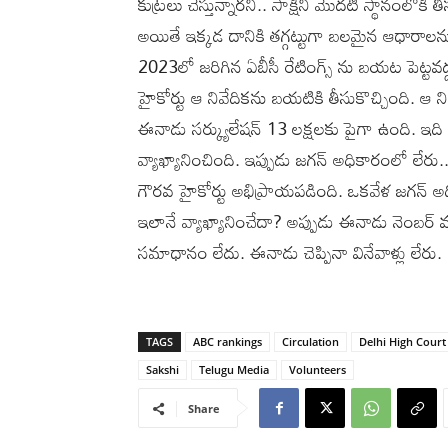
కుట్రలు చేస్తున్నారని.. సాక్షిని మొదటి స్థానంలోక
అయితే ఇక్కడ దానికి తగ్గట్టుగా బలమైన ఆధారాలను 
2023లో జరిగిన ఏబీసీ రేటింగ్స్ ను బయట పెట్టవద్
హైకోర్టు ఆ నివేదికను బయటికి తీసుకొచ్చింది. ఆ న
ఈనాడు సర్క్యులేషన్ 13 లక్షలకు పైగా ఉంది. ఇది 
వ్యాఖ్యానించింది. ఇప్పుడు జగన్ అధికారంలో లేరు.
గౌరవ హైకోర్టు అభిప్రాయపడింది. ఒకవేళ జగన్ అధ
ఇలానే వ్యాఖ్యానించేదా? అప్పుడు ఈనాడు నెంబర్ వ
సమాధానం లేదు. ఈనాడు చెప్పినా వినేవాళ్లు లేరు.
TAGS
ABC rankings
Circulation
Delhi High Court
Sakshi
Telugu Media
Volunteers
Share