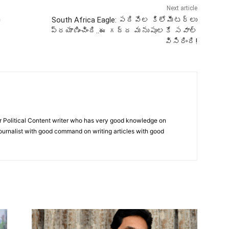
Next article
ఈ
South Africa Eagle: పదివేల కిలోమీటర్లు
ప్రయాణించింది..ఈ గద్ద మనుషులకే సవాల్
విసిరింది!
r Political Content writer who has very good knowledge on
 journalist with good command on writing articles with good