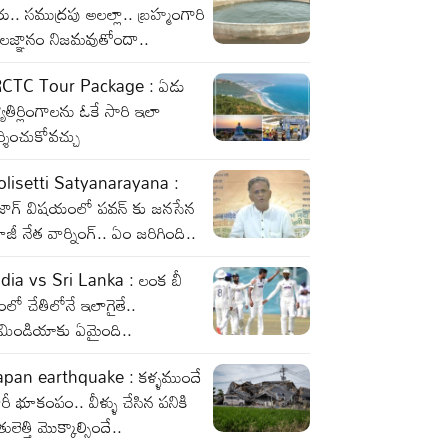
రు.. సముద్రపు అలల్లా.. బ్రహ్మంగారి
ాలజ్ఞానం నిజమవుతోందా..
RCTC Tour Package : ఏడు
యోతిర్లింగాలను ఓకే సారి ఇలా
్శించుకోవచ్చు
olisetti Satyanarayana :
ైజాగ్ విషయంలో పవన్ కు జనసేన
జీ నేత వార్నింగ్.. ఏం జరిగింది..
ndia vs Sri Lanka : లంక బీ
ంలో చేతిలోనే ఇలాగైతే..
ీమిండియాకు ఏమైంది..
apan earthquake : కళ్ళముందే
రీ భూకంపం.. వీళ్ళు చేసిన పనికి
తులెత్తి మొక్కాల్సిందే..