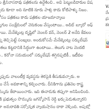
శ్రీనివాసరావు పత్రికలను ఉద్దేశించి.. అవి పెట్టుబడిదారుల విష
Va
ప్పుడు కూడా అది నూటికి నూరు పాళ్లు కాదు కోటిపాళ్ళు నిజం.
చే
 కోసం పత్రికలు కాదు పత్రికల యాజమాన్యాలు
ప్
ోగుల సంక్షేమంలో వెనుకంజ వేస్తుంటాయి.. ఆడిట్ బ్యూరో ఆఫ్
వర
టాయి. మేనేజ్మెంట్ల దృష్టిలో నెంబర్ వన్, నెంబర్ 2 అనేది కేవలం
తెచ్చిపెట్టే సంఖ్యలు. అందుకోసమే మేనేజ్మెంట్లు సర్కులేషన్
గంతలు కట్టడానికి సిద్ధంగా ఉంటాయి.. తెలుగు నాట మొదటి
ి.. కరోనా సమయంలో సర్కులేషన్ తగ్గినప్పటికీ.. ఇటీవల
ి.
నప్పుడు వాలంటీర్ల వ్యవస్థను తెరపైకి తీసుకువచ్చారు. ఆ
చేసే అవకాశాన్ని కల్పించారు. దీనికిగాను ప్రతినెల రాష్ట్ర
 సొమ్మును కేటాయించారు. ఇది ఈనాడుకు తప్పుగా అనిపించింది.
్రభుత్వం సొమ్మును జగన్మోహన్ రెడ్డి ఖర్చుపెడుతున్నారని
రావతి సర్వోన్నత న్యాయస్థానం దాకా వెళ్ళింది. అప్పట్లో