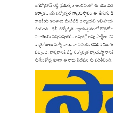
జగన్మోహన్ రెడ్డి ప్రభుత్వం ఉండడంతో ఈ కేసు వి
తర్వాత.. ఏపీ సర్వోన్నత న్యాయస్థానం ఈ కేసును ఢిల
రాజకీయ అంశాలు ముడిపడి ఉన్నాయని అభిప్రాయపడిన 
పంపింది.. ఢిల్లీ సర్వోన్నత న్యాయస్థానంలో కొద్ది
విచారణకు వచ్చినప్పటికీ.. అప్పట్లో అన్ని పార్టీ
కొద్దిరోజులు మళ్ళీ వాయిదా పడింది. చివరికి మంగ
వచ్చింది. వాస్తవానికి ఢిల్లీ సర్వోన్నత న్యాయస్థానా
సుప్రీంకోర్టు కూడా ఈనాడు పిటిషన్ ను పరిశీలించి.