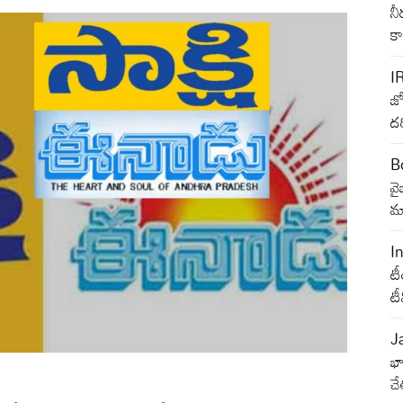
నీ
క
I
జ్
దర
B
వ
మా
I
టీ
ట
J
భా
చే