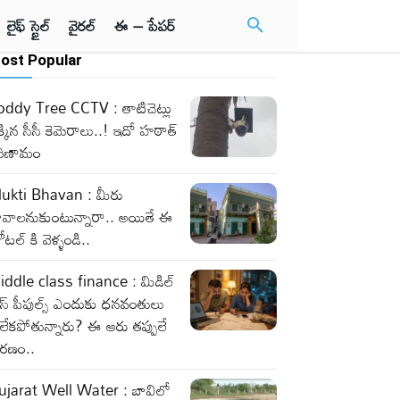
లైఫ్ స్టైల్
వైరల్
ఈ – పేపర్
ost Popular
oddy Tree CCTV : తాటిచెట్లు
్కిన సీసీ కెమెరాలు..! ఇదో హఠాత్
రిణామం
ukti Bhavan : మీరు
ావాలనుకుంటున్నారా.. అయితే ఈ
టల్ కి వెళ్ళండి..
iddle class finance : మిడిల్
లాస్ పీపుల్స్ ఎందుకు ధనవంతులు
లేకపోతున్నారు? ఈ ఆరు తప్పులే
ారణం..
ujarat Well Water : బావిలో