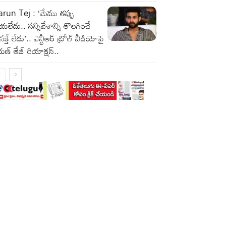
run Tej : ‘మేము తప్పు
యలేదు.. సన్నివేశాన్ని తొలగించే
రసక్తే లేదు’.. ఎన్టీఆర్ ట్రోల్ వీడియోపై
ుణ్ తేజ్ రియాక్షన్..