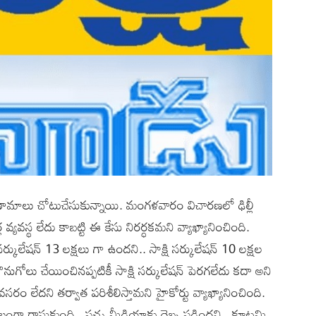
మాలు చోటుచేసుకున్నాయి. మంగళవారం విచారణలో ఢిల్లీ
ల వ్యవస్థ లేదు కాబట్టి ఈ కేసు నిరర్ధకమని వ్యాఖ్యానించింది.
్కులేషన్ 13 లక్షలు గా ఉందని.. సాక్షి సర్కులేషన్ 10 లక్షల
కొనుగోలు చేయించినప్పటికీ సాక్షి సర్కులేషన్ పెరగలేదు కదా అని
 అవసరం లేదని తర్వాత పరిశీలిస్తామని హైకోర్టు వ్యాఖ్యానించింది.
అనుకూలంగా రాసుకుంది.. పచ్చ మీడియాకు దెబ్బ పడిందని.. కూటమి