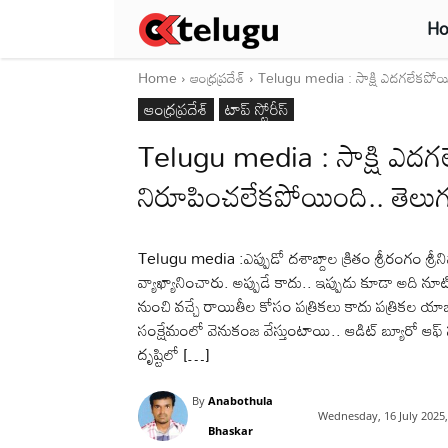
H
Home
ఆంధ్రప్రదేశ్‌
Telugu media : సాక్షి ఎదగలేకపోయ
ఆంధ్రప్రదేశ్‌
టాప్ స్టోరీస్
Telugu media : సాక్షి ఎదగ
నిరూపించలేకపోయింది.. తెలు
Telugu media :ఎప్పుడో దశాబ్దాల క్రితం శ్రీరంగం శ్రీని
వ్యాఖ్యానించారు. అప్పుడే కాదు.. ఇప్పుడు కూడా అది నూట
నుంచి వచ్చే రాయితీల కోసం పత్రికలు కాదు పత్రికల య
సంక్షేమంలో వెనుకంజ వేస్తుంటాయి.. ఆడిట్ బ్యూరో ఆఫ్ సర్క
దృష్టిలో […]
By
Anabothula
Wednesday, 16 July 2025
Bhaskar