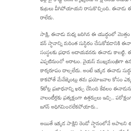
కుట్రలు వీగిపోయాయని రాసుకొచ్చింది. ఈనాడు 
రాలేదు.
సాక్షి, ఈనాడు మధ్య జరిగిన ఈ యుద్ధంలో మొత్తం మే
వన్ స్థానాన్ని మరింత సుస్థిరం చేసుకోవడానికి 
సంస్థలకు ప్రధాన ఆదాయవనరు ఈనాడు కాబట్టి. ఈనాడ
ఎప్పటినుంచో ఆరాటం. వైయస్ ముఖ్యమంత్రిగా ఉన్న
కార్యరూపం దాల్చలేదు. అంటే ఇక్కడ ఈనాడు సుద్దపూ
కాకపోతే మేనేజ్మెంట్లు తమ ప్రయోజనాల కోసం ఎక్కడి
5కోట్ల ప్రజాధనాన్ని ఖర్చు చేసింది కేవలం ఈనాడు
వాలంటీర్లకు ప్రత్యక్షంగా ఉత్తర్వులు ఇచ్చి.. పరోక
జగన్ అధిగమించలేకపోయారు..
అయితే ఇక్కడ సాక్షిని రెండో స్థానంలోనే ఆపాలని