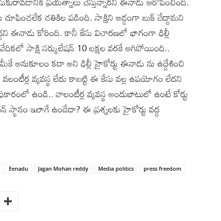
ి తీసుకురావడానికి ప్రయత్నాలు చేస్తున్నారని ఈనాడు ఆరోపించింది.
చూపించలేక చతికిల పడింది. సాక్షిని అడ్డంగా బుక్ చేద్దామని
దని ఈనాడు కోరింది. కానీ కేసు విచారణలో భాగంగా ఢిల్లీ
ివేదికలో సాక్షి సర్కులేషన్ 10 లక్షల వరకే ఆగిపోయింది..
మీకే అనుకూలం కదా అని ఢిల్లీ హైకోర్టు ఈనాడు ను ఉద్దేశించి
. వలంటీర్ల వ్యవస్థ లేదు కాబట్టి ఈ కేసు వల్ల ఉపయోగం లేదని
ికారంలో ఉండి.. వాలంటీర్ల వ్యవస్థ అందుబాటులో ఉంటే కోర్టు
న్ స్థానం ఇలాగే ఉండేదా? ఈ ప్రశ్నలకు హైకోర్టు వద్ద
Eenadu
Jagan Mohan reddy
Media politics
press freedom