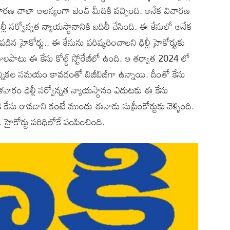
చారణ చాలా ఆలస్యంగా బెంచ్ మీదికి వచ్చింది. అనేక విచారణ
్లీ సర్వోన్నత న్యాయస్థానానికి బదిలీ చేసింది. ఈ కేసులో అనేక
హైకోర్టు.. ఈ కేసును పరిష్కరించాలని ఢిల్లీ హైకోర్టుకు
రోజులపాటు ఈ కేసు కోల్డ్ స్టోరేజీలో ఉంది. ఆ తర్వాత 2024 లో
లు ఎన్నికల సమయం కావడంతో బిజీబిజీగా ఉన్నాయి. దీంతో కేసు
ళవారం ఢిల్లీ సర్వోన్నత న్యాయస్థానం ఎదుటకు ఈ కేసు
నికి కేసు రావడాని కంటే ముందు ఈనాడు సుప్రీంకోర్టుకు వెళ్ళింది.
. హైకోర్టు పరిధిలోకే పంపించింది.