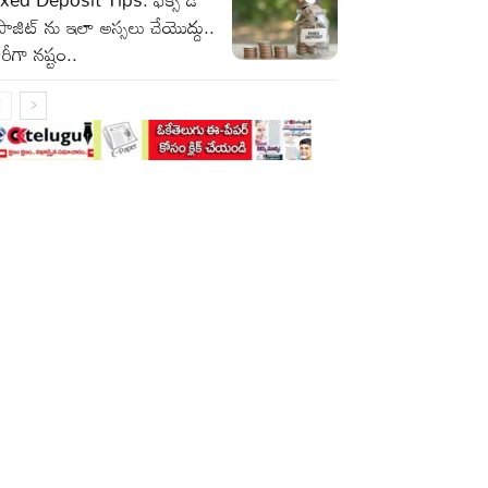
పాజిట్ ను ఇలా అస్సలు చేయొద్దు..
రీగా నష్టం..