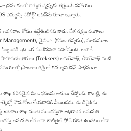
దైనా ప్రమాదంలో చిక్కుకున్నప్పుడు తక్షణమే సహాయం
ఎమర్జెన్సీ సపోర్ట్’ బటన్‌ను కూడా ఇచ్చారు.
 అవసరాల కోసం ఉద్దేశించినది కాదు. దేశ రక్షణ రంగాలు
ster Management), మైనింగ్ (గనుల తవ్వకం), మారుమూల
 సిబ్బందికి ఇది ఒక సంజీవనిలా పనిచేస్తుంది. అలాగే
ాహసయాత్రికులు (Trekkers) అమర్‌నాథ్, కేదార్‌నాథ్ వంటి
 సమయాల్లో ప్రాణాలు రక్షించే కమ్యూనికేషన్ సాధనంగా
ాం శాఖ కఠినమైన నిబంధనలను అమలు చేస్తోంది. కాబట్టి, ఈ
్కెట్లో కొనుగోలు చేయడానికి వీలుండదు. ఈ డివైజ్‌ను
రభుత్వ టెలికాం శాఖ నుంచి ముందస్తుగా అధికారిక అనుమతి
 ముందస్తు అనుమతి లేకుండా శాటిలైట్ ఫోన్ కలిగి ఉండటం లేదా
ి.