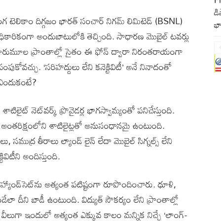
డి
గ టెలికాం దిగ్గజం భారత్ సంచార్ నిగమ్ లిమిటెడ్ (BSNL)
భా
అధికారికంగా అందుబాటులోకి తెచ్చింది. సాధారణ మొబైల్ టవర్లు
ని మారుమూల ప్రాంతాల్లో సైతం ఈ ఫోన్ ద్వారా నిరంతరాయంగా
ుకోవచ్చు. ‘సరిహద్దులు లేని కనెక్టివిటీ’ అనే నినాదంతో
. ఎందుకంటే?
శాటిలైట్ నెట్‌వర్క్ ప్రొవైడర్ల భాగస్వామ్యంతో పనిచేస్తుంది.
ుగా అంతరిక్షంలోని శాటిలైట్లతో అనుసంధానమై ఉంటుంది.
, సముద్ర తీరాలు ల్యాండ్ లైన్ లేదా మొబైల్ సిగ్నల్స్ లేని
ివిటీని అందిస్తుంది.
్యాండ్‌సెట్‌ను అత్యంత పటిష్టంగా రూపొందించారు. ధూళి,
ా దీని బాడీ ఉంటుంది. విద్యుత్ సౌకర్యం లేని ప్రాంతాల్లో
వీలుగా ఇందులో అత్యంత ఎక్కువ కాలం మన్నిక నిచ్చే ‘లాంగ్-