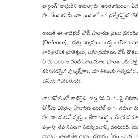
లాస్టింగ్’ బ్యాటరీని అమర్చారు. అంతేకాకుండా, ఏ
పొందేందుకు వీలుగా ఇందులో ఒక ప్రత్యేకమైన ‘SOS 
అయితే ఈ శాటిలైట్ ఫోన్ సాధారణ ప్రజల దైనందిన
(Defence), విపత్తు నిర్వహణ సంస్థలు (Disa
పారిశ్రామిక ప్రాజెక్టులు, సముద్రయానం చేసే నౌకల
హిమాలయాల వంటి మారుమూల ప్రాంతాలకు వెళ్లే స
కఠినతరమైన పుణ్యక్షేత్రాల యాత్రికులకు అత్యవసర
ఉపయోగపడుతుంది.
భారతదేశంలో శాటిలైట్ ఫోన్ల వినియోగంపై టెలిక
ఫోన్‌ను ఎవరైనా సాధారణ మొబైల్ లాగా నేరుగా మార
పొందాలనుకునే వ్యక్తులు లేదా సంస్థలు కేంద్ర ప్
పత్రాన్ని తప్పనిసరిగా సమర్పించాల్సి ఉంటుంది.
వాడటం భారతదేశ చట్టాల ప్రకారం నేరం అవుతుంద