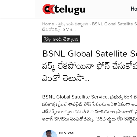
H
Home
సైన్స్‌ అండ్‌ టెక్నాలజీ
BSNL Global Satellite Serv
చేసుకోవచ్చు..SMS...
సైన్స్‌ అండ్‌ టెక్నాలజీ
BSNL Global Satellite Servi
వర్క్ లేకపోయినా ఫోన్ చేసుక
ఎంతో తెలుసా..
BSNL Global Satellite Service: ప్రభుత్వ రంగ టెల
సరికొత్త గ్లోబల్ శాటిలైట్ ఫోన్ సేవలను అధికారికంగా అం
నెట్‌వర్క్‌లు అస్సలు పని చేయని మారుమూల ప్రాంతాల్ల
అలాగే SMSలు పంపుకోవచ్చు. ‘సరిహద్దులు లేని కనెక్టివిట
By
S. Vas