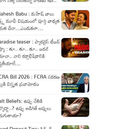
జాగ్ సత్య చెబుతున్న కారణం ఇదే..
ahesh Babu : మహేష్ బాబు
క్స్ట్ మూవీ విషయంలో పూర్తి బాధ్యత
మ్రత దేనా…ఎందుకలా…
radise teaser : ప్యారడైస్ టీజర్
వ్యూ : తూ.. తూ.. తూ.. జడల్
ానా.. నాని రక్తాభిషేకానికి
ష్టితీయాలే…
CRA Bill 2026 : FCRA సవరణ
ల్లుకి విస్తృత ప్రజామోదం
lt Beliefs: ఉప్పు చేతికి
్వొద్దా..? ఉప్పు అడిగితే అప్పులు
ెరుగుతాయా?
xed Deposit Tips: ఫిక్స్ డ్