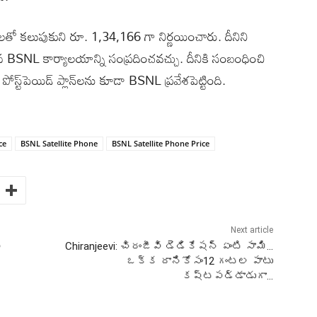
లతో కలుపుకుని రూ. 1,34,166 గా నిర్ణయించారు. దీనిని
BSNL కార్యాలయాన్ని సంప్రదించవచ్చు. దీనికి సంబంధించి
్ట్‌పెయిడ్ ప్లాన్‌లను కూడా BSNL ప్రవేశపెట్టింది.
ce
BSNL Satellite Phone
BSNL Satellite Phone Price
Next article
ి
Chiranjeevi: చిరంజీవి డెడికేషన్ ఏంటి సామి…
ఒక్క దానికోసం12 గంటల పాటు
కష్టపడ్డాడుగా…