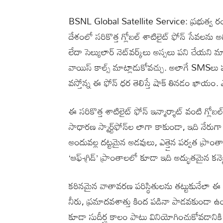
BSNL Global Satellite Service: ప్రభుత్వ రం
దేశంలో సరికొత్త గ్లోబల్ శాటిలైట్ ఫోన్ సేవలను 
లేదా సెల్యులార్ నెట్‌వర్క్‌లు అస్సలు పని చేయ
వాయిస్ కాల్స్ మాట్లాడుకోవచ్చు. అలాగే SMSలు పంప
వస్తోన్న ఈ ఫోన్ ధర తెలిస్తే షాక్ తినడం ఖాయం
ఈ సరికొత్త శాటిలైట్ ఫోన్ ఇన్మార్శాట్ వంటి గ్లోబల్ 
సాధారణ స్మార్ట్‌ఫోన్‌ల లాగా కాకుండా, ఇది నేర
అందువల్ల దట్టమైన అడవులు, ఎత్తైన పర్వత ప్రాంతాలు
‘ఆఫ్-గ్రిడ్’ ప్రాంతాలలో కూడా ఇది అద్భుతమైన కనెక్ట
కఠినమైన వాతావరణ పరిస్థితులను తట్టుకునేలా ఈ హ
నీరు, ప్రమాదవశాత్తు కింద పడినా పాడవకుండా ఉండేల
కూడా సుదీర్ఘ కాలం పాటు వినియోగించుకోవడానికి 