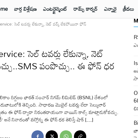
ome
వార్త విశ్లేషణ
ఎంటర్టైన్మెంట్
రామ్స్ కార్నర్
ఎన్నారై
క్రీడలు
M
ice: సెల్ టవర్లు లేకున్నా, నెట్ వర్క్ లేకపోయినా ఫోన్
RS
ఎ
ce: సెల్ టవర్లు లేకున్నా, నెట్
ోవచ్చు..SMS పంపొచ్చు.. ఈ ఫోన్ ధర
I
అ
సా
O
ికాం దిగ్గజం భారత్ సంచార్ నిగమ్ లిమిటెడ్ (BSNL) దేశంలో
60
దుబాటులోకి తెచ్చింది. సాధారణ మొబైల్ టవర్లు లేదా సెల్యులార్
చి
ో సైతం ఈ ఫోన్ ద్వారా నిరంతరాయంగా వాయిస్ కాల్స్ మాట్లాడుకోవచ్చు.
ీ’ అనే నినాదంతో వస్తోన్న ఈ ఫోన్ ధర తెలిస్తే షాక్ […]
B
బా