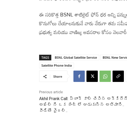
ఈ సరికొత్త BSNL శాటిలైట్ ఫోన్ ధర అన్ని పన్ను
కొనుగోలు చేయాలనుకునే వారు నేరుగా తమ సమీప 
ప్రభుత్వ మరియు వాణిజ్య అవసరాల కోసం నెలవారీ పోస
TAGS
BSNL Global Satellite Service
BSNL New Servi
Satellite Phone India
Share
Previous article
Akhil Prank Call: ప్రాంక్ కాల్ చేసిన అక్కినేన
అఖిల్ ని ఒక రేంజ్ లో ఆడుకున్న అభిమాని..
వీడియో వైరల్..