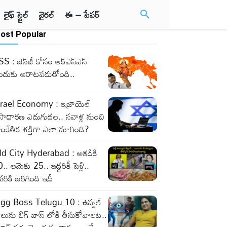
లైఫ్ స్టైల్
వైరల్
ఈ – పేపర్
ost Popular
S : జెన్‌జీ కోసం ఆర్‌ఎస్‌ఎస్‌
ందుకు ఆరాటపడుతోంది..
srael Economy : ఇజ్రాయెల్‌
సాధారణ ఎదుగుదల.. సవాళ్ల నుంచి
ంకేతిక శక్తిగా ఎలా మారింది?
ld City Hyderabad : అతడికి
.. ఆమెకు 25.. ఇద్దరికీ పెళ్లి..
వరికి జరిగింది ఇదీ
igg Boss Telugu 10 : ఉప్పల్
లును బిగ్ బాస్ లోకి తీసుకోవాలట..