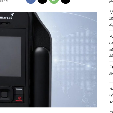
వై
7:52 PM
M
నె
న
Pa
రి
జమ
ది
F
బి
Sa
ఇవ
ప
Fi