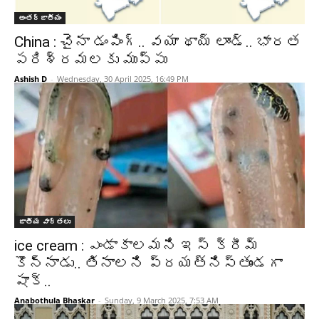
అంతర్జాతీయం
China : చైనా డంపింగ్.. వయా థాయ్ లాండ్.. భారత
పరిశ్రమలకు ముప్పు
Ashish D
-
Wednesday, 30 April 2025, 16:49 PM
జాతీయ వార్తలు
ice cream : ఎండాకాలమని ఇస్ క్రీమ్
కొన్నాడు.. తినాలని ప్రయత్నిస్తుండగా
షాక్..
Anabothula Bhaskar
-
Sunday, 9 March 2025, 7:53 AM