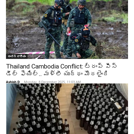
అంతర్జాతీయం
Thailand Cambodia Conflict: ట్రంప్‌ పీస్‌
డీల్‌ ఫెయిల్‌.. మళ్లీ యుద్ధం మొదలైంది
Ashish D
-
Monday, 8 December 2025, 11:03 AM