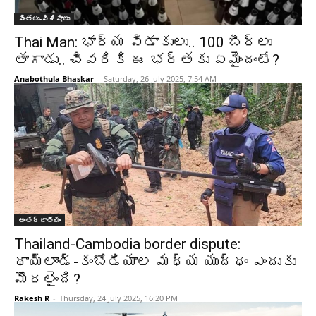
వింతలు-విశేషాలు
Thai Man: భార్య విడాకులు.. 100 బీర్లు
తాగాడు.. చివరికి ఈ భర్తకు ఏమైందంటే?
Anabothula Bhaskar
-
Saturday, 26 July 2025, 7:54 AM
అంతర్జాతీయం
Thailand-Cambodia border dispute:
థాయ్‌లాండ్-కంబోడియాల మధ్య యుద్ధం ఎందుకు
మొదలైంది?
Rakesh R
-
Thursday, 24 July 2025, 16:20 PM