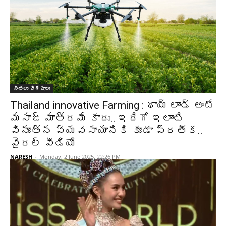
వింతలు-విశేషాలు
Thailand innovative Farming : థాయ్ లాండ్ అంటే
మసాజ్ మాత్రమే కాదు.. ఇదిగో ఇలాంటి
వినూత్న వ్యవసాయానికి కూడా ప్రతీక..
వైరల్ వీడియో
NARESH
-
Monday, 2 June 2025, 22:26 PM