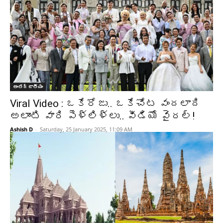
అంతర్జాతీయం
Viral Video : ఒకేరోజు.. ఒకేచోట వందలాది
అలాంటి వారి పెళ్లిళ్లు.. వీడియో వైరల్‌!
Ashish D
-
Saturday, 25 January 2025, 11:09 AM