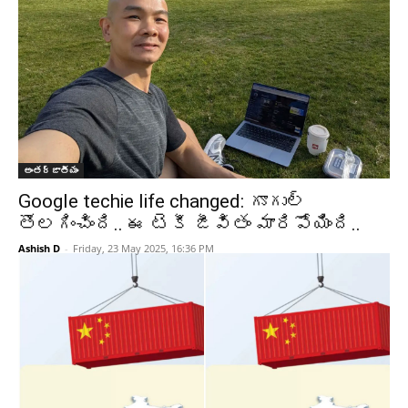
అంతర్జాతీయం
Google techie life changed: గూగుల్‌
తొలగించింది.. ఈ టెకీ జీవితం మారిపోయింది..
Ashish D
-
Friday, 23 May 2025, 16:36 PM