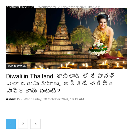
Kusuma Aggunna
-
Wednesday, 20 November 2024, 4:45 AM
అంతర్జాతీయం
Diwali in Thailand: థాయిలాండ్ లో దీపావళి
ఎలా జరుపు కుంటారు.. అక్కడి చరిత్ర
సాంప్రదాయం ఏంటంటే?
Ashish D
-
Wednesday, 30 October 2024, 10:19 AM
1
2