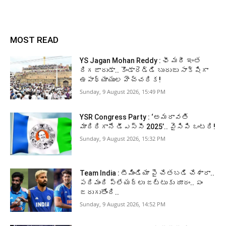
MOST READ
YS Jagan Mohan Reddy : ఛీ మరీ ఇంత
దిగజారుడా.. కొండారెడ్డి బురుజు సాక్షిగా
ఉపాధ్యాయుల హెచ్చరిక!
Sunday, 9 August 2026, 15:49 PM
YSR Congress Party : ‘అమరావతి
మాదిరిగానే డీఎస్సీ 2025’.. వైసిపి ఒంటరి!
Sunday, 9 August 2026, 15:32 PM
Team India : టీమిండియా పై చేతబడి చేశారా..
పదిమంది ప్లేయర్లు జట్టుకు దూరం.. ఏం
జరుగుతోంది..
Sunday, 9 August 2026, 14:52 PM