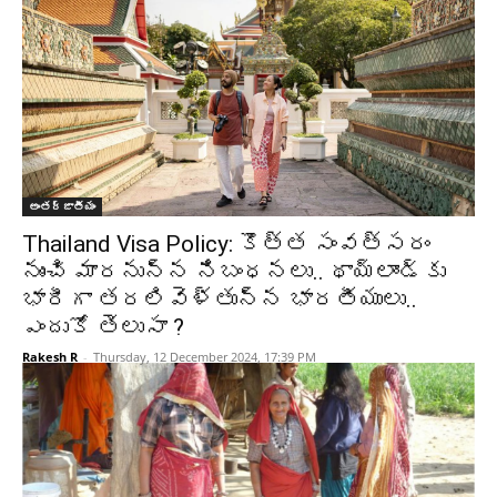
అంతర్జాతీయం
Thailand Visa Policy: కొత్త సంవత్సరం
నుంచి మారనున్న నిబంధనలు.. థాయ్‌లాండ్‌కు
భారీగా తరలివెళ్తున్న భారతీయులు..
ఎందుకో తెలుసా ?
Rakesh R
-
Thursday, 12 December 2024, 17:39 PM