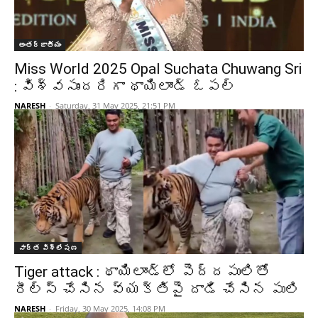
అంతర్జాతీయం
Miss World 2025 Opal Suchata Chuwang Sri
: విశ్వసుందరిగా థాయిలాండ్ ఓపల్
NARESH
-
Saturday, 31 May 2025, 21:51 PM
వార్త విశ్లేషణ
Tiger attack : థాయిలాండ్‌లో పెద్దపులితో
రీల్స్ చేసిన వ్యక్తిపై దాడి చేసిన పులి
NARESH
-
Friday, 30 May 2025, 14:08 PM