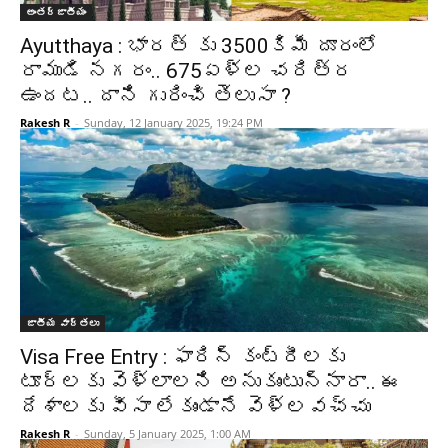
అంతర్జాతీయం
Ayutthaya : భారత్ కు 3500కిమీ దూరంలో
రాముడి నగరం.. 675ఏళ్ల చరిత్ర
ఉందట.. దాని గురించి తెలుసా ?
Rakesh R
-
Sunday, 12 January 2025, 19:24 PM
జాతీయ వార్తలు
Visa Free Entry : ఫారిన్ కంట్రీలకు
టూర్లకు వెళ్లాలని అనుకుంటున్నారా.. ఈ
దేశాలకు వీసా లేకుండానే వెళ్లవచ్చు
Rakesh R
-
Sunday, 5 January 2025, 1:00 AM