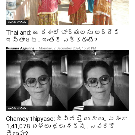
అంతర్జాతీయం
Thailand: ఈ దేశంలో భార్యలను అద్దెకి
ఇస్తారట.. ఇంతకీ ఎక్కడంటే?
Kusuma Aggunna
-
Monday, 2 December 2024, 15:20 PM
అంతర్జాతీయం
Chamoy thipyaso: జీవిత ఖైదు కాదు.. ఏకంగా
1,41,078 ఏళ్లు జైలు శిక్ష.. ఎవరికో
తెలుసా?