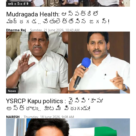
ఆంధ్రప్రదేశ్‌
Mudragada Health: ఆస్పత్రిలో
ముద్రగడ.. చేతులెత్తేసిన జగన్!
Dharma Raj
-
Sunday, 21 June 2026, 10:43 AM
News
YSRCP Kapu politics : వైసిపి ‘కాపు’
అస్త్రాలు.. కూటమి విరుగుడు!
NARESH
-
Thursday, 18 June 2026, 9:08 AM