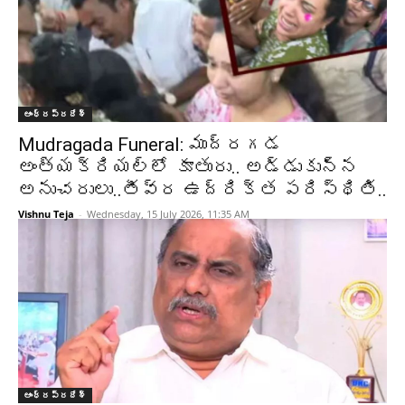
ఆంధ్రప్రదేశ్‌
Mudragada Funeral: ముద్రగడ
అంత్యక్రియల్లో కూతురు.. అడ్డుకున్న
అనుచరులు..తీవ్ర ఉద్రిక్త పరిస్థితి..
Vishnu Teja
-
Wednesday, 15 July 2026, 11:35 AM
ఆంధ్రప్రదేశ్‌