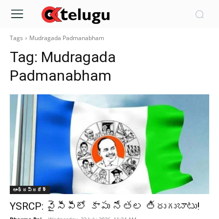
Tags
Mudragada Padmanabham
Tag:
Mudragada
Padmanabham
ఆంధ్రప్రదేశ్‌
YSRCP: వైసీపీలో కాపు నేతల తిరుగుబాటు!