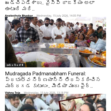
ఈడ్చిపడేశారు.. వైసీపీ రాజకీయం అలా
ఉంటుంది మరి..
Anabothula Bhaskar
-
Wednesday, 15 July 2026, 14:05 PM
ఆంధ్రప్రదేశ్‌
Mudragada Padmanabham Funeral:
ప్రభుత్వ నిర్ణయాన్ని తిరస్కరించిన
ముద్రగడ కుటుంబం.. మీడియా ముందు ఫైర్..
Vishnu Teja
-
Wednesday, 15 July 2026, 13:18 PM