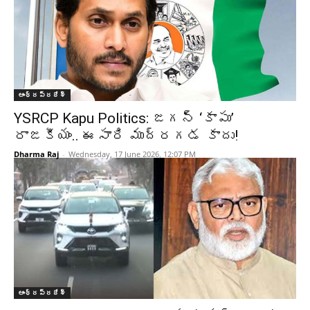
ఆంధ్రప్రదేశ్‌
YSRCP Kapu Politics: జగన్ ‘కాపు’
రాజకీయం.. ఈసారి ముద్రగడ కాదు!
Dharma Raj
-
Wednesday, 17 June 2026, 12:07 PM
ఆంధ్రప్రదేశ్‌