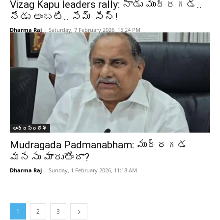
Vizag Kapu leaders rally: నాడు ముద్రగడ..
నేడు అంబటి.. సేమ్ సీన్!
Dharma Raj
-
Saturday, 7 February 2026, 15:24 PM
ఆంధ్రప్రదేశ్‌
Mudragada Padmanabham: ముద్రగడ
మనసు మారుతోందా?
Dharma Raj
-
Sunday, 1 February 2026, 11:18 AM
1
2
3