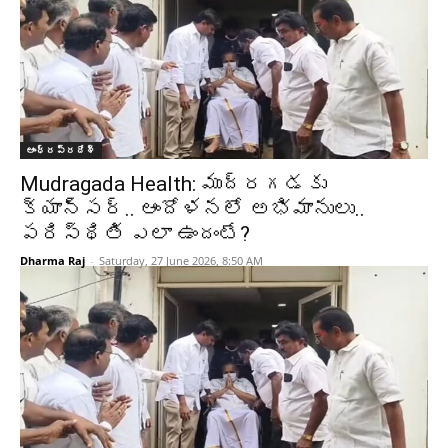
ఆంధ్రప్రదేశ్‌
Mudragada Health: ముద్రగడకు
క్యాన్సర్.. ఆందోళనలో అభిమానులు..
పరిస్థితి ఎలా ఉందంటే?
Dharma Raj
-
Saturday, 27 June 2026, 8:50 AM