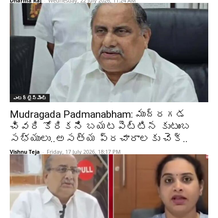
Dharma Raj
-
Wednesday, 22 July 2026, 11:24 AM
ఎంటర్టైన్మెంట్
Mudragada Padmanabham: ముద్రగడ
చివరి కోరికని బయటపెట్టిన కుటుంబ
సభ్యులు..అసత్య ప్రచారాలకు చెక్..
Vishnu Teja
-
Friday, 17 July 2026, 18:17 PM