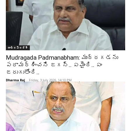
ఆంధ్రప్రదేశ్‌
Mudragada Padmanabham: ముద్రగడను
పరామర్శించని జగన్.. ఏమైంది.. ఏం
జరుగుతోంది..
Dharma Raj
-
Friday, 3 July 2026, 14:10 PM