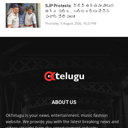
SJP Protests: సీజేపీ ఉద్యమం మాటున
ఉగ్ర కుట్ర.. గుట్టరట్టు చేసిన
పంజాబ్‌ పోలీసులు!
Thursday, 6 August 2026, 16:23 PM
ABOUT US
OkTelugu is your news, entertainment, music fashion
website. We provide you with the latest breaking news and
videos straight from the entertainment industry.