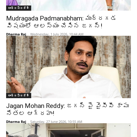
ఆంధ్రప్రదేశ్‌
Mudragada Padmanabham: ముద్రగడ
విషయంలో ఆలస్యం చేసిన జగన్!
Dharma Raj
-
Wednesday, 1 July 2026, 10:44 AM
ఆంధ్రప్రదేశ్‌
Jagan Mohan Reddy: జగన్ పై వైసీపీ కాపు
నేతల ఆగ్రహం!
Dharma Raj
-
Saturday, 27 June 2026, 10:55 AM