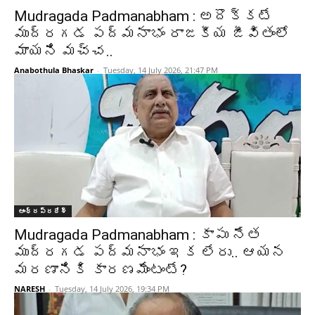
Mudragada Padmanabham : అదొక్కటే
ముద్రగడ పద్మనాభం రాజకీయ జీవితంలో
మాయని మచ్చ..
Anabothula Bhaskar
-
Tuesday, 14 July 2026, 21:47 PM
ఆంధ్రప్రదేశ్‌
Mudragada Padmanabham : కాపు నేత
ముద్రగడ పద్మనాభం ఇక లేరు.. ఆయన
మరణానికి కారణమేంటంటే?
NARESH
-
Tuesday, 14 July 2026, 19:34 PM