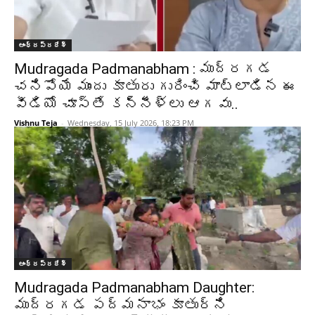
ఆంధ్రప్రదేశ్‌
Mudragada Padmanabham : ముద్రగడ
చనిపోయే ముందు కూతురు గురించి మాట్లాడిన ఈ
వీడియో చూస్తే కన్నీళ్లు ఆగవు..
Vishnu Teja
-
Wednesday, 15 July 2026, 18:23 PM
ఆంధ్రప్రదేశ్‌
Mudragada Padmanabham Daughter:
ముద్రగడ పద్మనాభం కూతుర్ని