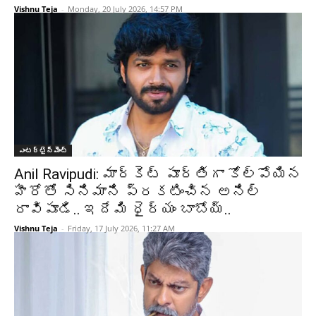
Vishnu Teja
-
Monday, 20 July 2026, 14:57 PM
ఎంటర్టైన్మెంట్
Anil Ravipudi: మార్కెట్ పూర్తిగా కోల్పోయిన
హీరోతో సినిమాని ప్రకటించిన అనిల్
రావిపూడి.. ఇదేమి ధైర్యం బాబోయ్..
Vishnu Teja
-
Friday, 17 July 2026, 11:27 AM