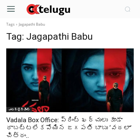
Tags
Jagapathi Babu
Tag:
Jagapathi Babu
ఎంటర్టైన్మెంట్
Vadala Box Office: ప్రింట్ ఖర్చులు కూడా
రాబట్టలేకపోయిన జగపతి బాబు ‘వదలా’
చిత్రం..