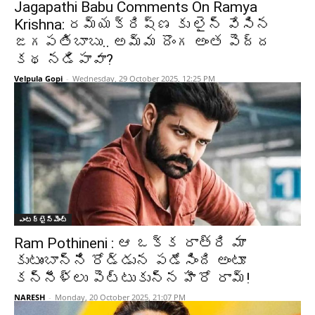
Jagapathi Babu Comments On Ramya
Krishna: రమ్యక్రిష్ణ కు లైన్ వేసిన
జగపతిబాబు.. అమ్మ దొంగ అంత పెద్ద
కథ నడిపావా?
Velpula Gopi
-
Wednesday, 29 October 2025, 12:25 PM
ఎంటర్టైన్మెంట్
Ram Pothineni : ఆ ఒక్క రాత్రి మా
కుటుంబాన్ని రోడ్డున పడేసింది అంటూ
కన్నీళ్లు పెట్టుకున్న హీరో రామ్!
NARESH
-
Monday, 20 October 2025, 21:07 PM