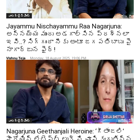
ఎంటర్టైన్మెంట్
Jayammu Nischayammu Raa Nagarjuna:
అన్నయ్య ముందు అడగాల్సిన ప్రశ్నలా
ఇవి..? సిగ్గుందా నీకు అంటూ జగపతిబాబు పై
నాగార్జున ఫైర్!
Vishnu Teja
-
Monday, 18 August 2025, 19:06 PM
ఎంటర్టైన్మెంట్
Nagarjuna Geethanjali Heroine: ‘గీతాంజలి’
హీరోయిన్ లేటెస్ట్ లుక్ ని చూసి కంగుతిన్న