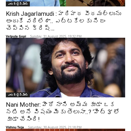
ఎంటర్టైన్మెంట్
Krish Jagarlamudi : హరిహర వీరమల్లును
అందుకే వదిలేశా.. ఎట్టకేలకు నిజం
చెప్పిన క్రిష్…
Velpula Gopi
-
Sunday, 31 August 2025, 19:32 PM
ఎంటర్టైన్మెంట్
Nani Mother: హీరో నాని అమ్మ కూడా ఒక
నటి అనే విషయం మీకు తెలుసా..? ‘హిట్ 3’ లో
కూడా చేసింది!
Vishnu Teja
-
Saturday, 30 August 2025, 21:18 PM