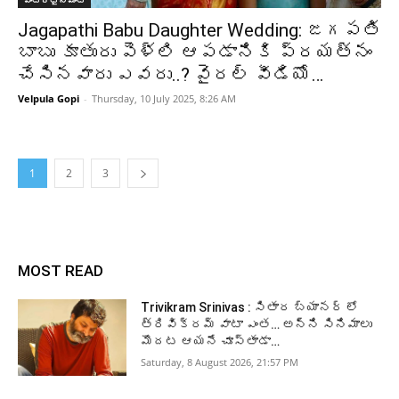
ఎంటర్టైన్మెంట్
Jagapathi Babu Daughter Wedding: జగపతి
బాబు కూతురు పెళ్లి ఆపడానికి ప్రయత్నం
చేసినవారు ఎవరు..? వైరల్ వీడియో…
Velpula Gopi
-
Thursday, 10 July 2025, 8:26 AM
1
2
3
MOST READ
Trivikram Srinivas : సితార బ్యానర్ లో
త్రివిక్రమ్ వాటా ఎంత… అన్ని సినిమాలు
మొదట ఆయనే చూస్తాడా…
Saturday, 8 August 2026, 21:57 PM