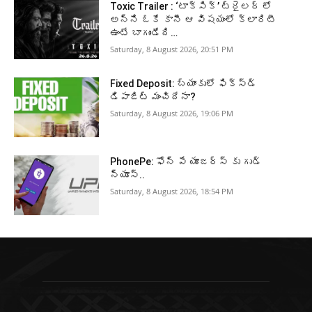
Toxic Trailer : ‘టాక్సిక్’ ట్రైలర్ లో
అన్ని ఓకే కానీ ఆ విషయంలో క్లారిటీ
ఉంటే బాగుండేది…
Saturday, 8 August 2026, 20:51 PM
Fixed Deposit: బ్యాంకులో ఫిక్స్డ్
డిపాజిట్ మంచిదేనా?
Saturday, 8 August 2026, 19:06 PM
PhonePe: ఫోన్ పే యూజర్స్ కు గుడ్
న్యూస్..
Saturday, 8 August 2026, 18:54 PM