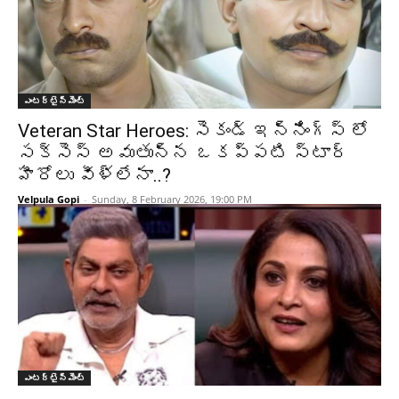
ఎంటర్టైన్మెంట్
Veteran Star Heroes: సెకండ్ ఇన్నింగ్స్ లో
సక్సెస్ అవుతున్న ఒకప్పటి స్టార్
హీరోలు వీళ్లేనా..?
Velpula Gopi
-
Sunday, 8 February 2026, 19:00 PM
ఎంటర్టైన్మెంట్