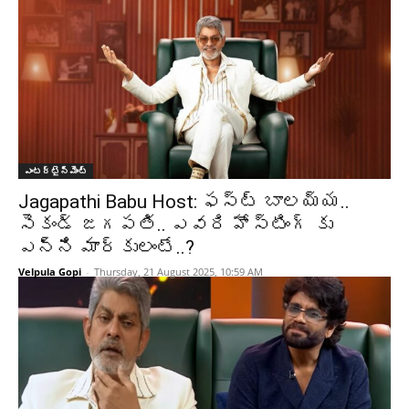
ఎంటర్టైన్మెంట్
Jagapathi Babu Host: ఫస్ట్ బాలయ్య..
సెకండ్ జగపతి.. ఎవరి హోస్టింగ్ కు
ఎన్ని మార్కులంటే..?
Velpula Gopi
-
Thursday, 21 August 2025, 10:59 AM