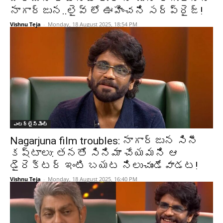
నాగార్జున..లైవ్ లో ఊహించని సర్ప్రైజ్!
Vishnu Teja
-
Monday, 18 August 2025, 18:54 PM
ఎంటర్టైన్మెంట్
Nagarjuna film troubles: నాగార్జున సినీ
కష్టాలు: తనతో సినిమా చేయమని ఆ
డైరెక్టర్ ఇంటి బయట నిలుచుండేవాడట!
Vishnu Teja
-
Monday, 18 August 2025, 16:40 PM