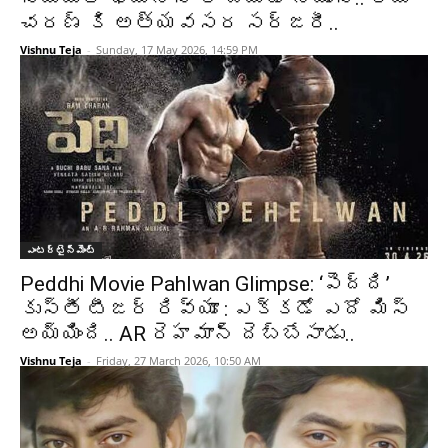
చరణ్ కి అత్యవసర సర్జరీ..
Vishnu Teja
-
Sunday, 17 May 2026, 14:59 PM
ఎంటర్టైన్మెంట్
Peddhi Movie Pahlwan Glimpse: ‘పెద్ది’
కుస్తీ టీజర్ రివ్యూ : ఎక్కడో ఎదో మిస్
అయ్యింది.. AR రెహమాన్ దెబ్బేసాడు..
Vishnu Teja
-
Friday, 27 March 2026, 10:50 AM