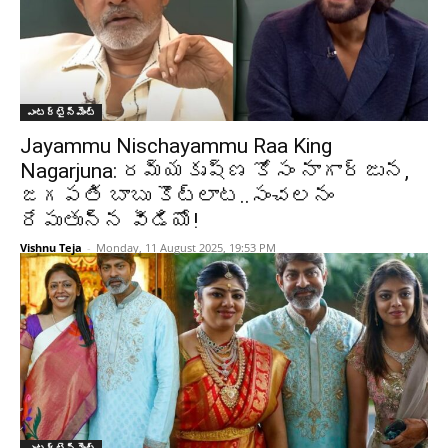
ఎంటర్టైన్మెంట్
Jayammu Nischayammu Raa King
Nagarjuna: రమ్యకృష్ణ కోసం నాగార్జున,
జగపతి బాబు కొట్లాట..సంచలనం
రేపుతున్న వీడియో!
Vishnu Teja
-
Monday, 11 August 2025, 19:53 PM