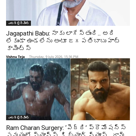
ఎంటర్టైన్మెంట్
Jagapathi Babu: నాకు లాగేస్తుంది.. అది
లేకుండా ఉండలేను అంటూ జగపతిబాబు హాట్
కామెంట్స్
Vishnu Teja
-
Thursday, 9 July 2026, 15:36 PM
ఎంటర్టైన్మెంట్
Ram Charan Surgery: ‘పెద్ది’ ప్రొమోషన్స్
సమయంలో ఫ్యాన్స్ కి బ్యాడ్ న్యూస్.. రామ్