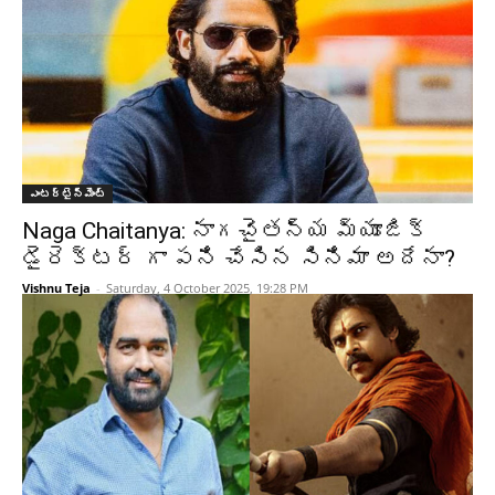
ఎంటర్టైన్మెంట్
Naga Chaitanya: నాగచైతన్య మ్యూజిక్
డైరెక్టర్ గా పని చేసిన సినిమా అదేనా?
Vishnu Teja
-
Saturday, 4 October 2025, 19:28 PM