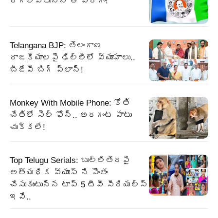
రగిలిపోతున్న ఆ వర్గం!
Telangana BJP: తెలంగాణ
రాజకీయాలపై ఢిల్లీలో వ్యూహాలు..
బీజేపీ బిగ్‌ ప్లాన్‌!
Monkey With Mobile Phone: కోతి
చేతిలో సెల్ ఫోన్.. అరగంట పాటు
చుక్కలే!
Top Telugu Serials: బుల్లితెరపై
అత్యధిక వ్యూస్ ని సొంతం
చేసుకుంటున్న టాప్ 5 టీవీ సీరియల్స్
ఇవే..