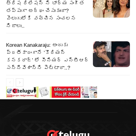
త్రిష రిలేషన్ ని భార్య సంగీత
తప్పుగా అర్థం చేసుకుందా?
వెలుగులోకి వచ్చిన సంచలన
నిజాలు..
Korean Kanakaraju: అందుకు
ప్రతీకారంగానే ‘కొరియన్
కనకరాజ్’ లో సీనియర్ ఎన్టీఆర్
సన్నివేశాన్ని పెట్టారా..?