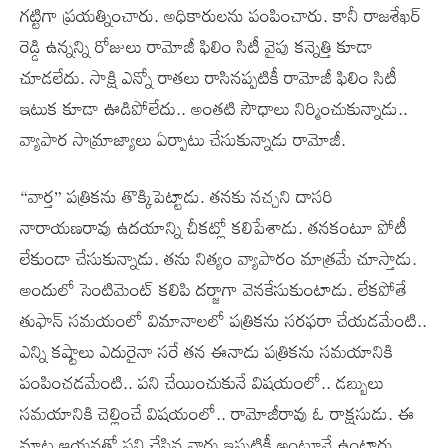
గట్టిగా ప్రయత్నించారు. అధికారులను పంపించారు. కానీ రాజశేఖర్
రెడ్డి ఉన్నన్ని రోజులు రామోజీ ఫిలిం సిటీ వైపు కన్నెత్తి కూడా
చూడలేదు. సాక్షి ఎన్నో రాతలు రాసినప్పటికీ రామోజీ ఫిలిం సిటీ
ఇటుక కూడా ఊడిపోలేదు.. అంతటి సౌధాలు నిర్మించుకున్నాడు..
వ్యాపార సామ్రాజ్యాలు ఏర్పాటు చేసుకున్నాడు రామోజీ.
“వార్త” పత్రికను తొక్కిపెట్టాడు. తనకు నచ్చని దాసరి
నారాయణరావు ఉదయాన్ని చీకట్లో కలిపేశాడు. తనకంటూ పోటీ
లేకుండా చేసుకున్నాడు. తను నిత్యం వ్యాపారం మాత్రమే చూస్తాడు.
అందులో సెంటిమెంట్ కలిపి దర్జాగా వెనకేసుకుంటాడు. లేకపోతే
తుఫాన్ సమయంలో విమానాలలో పత్రికను సరఫరా చేయడమేంటి..
ఎన్ని కష్టాలు ఎదురైనా సరే తన ఈనాడు పత్రికను సమయానికి
పంపించడమేంటి.. పని చేయించుకునే విషయంలో.. డబ్బులు
సమయానికి చెల్లించే విషయంలో.. రామోజీరావు ఓ రాక్షసుడు. ఈ
మాట ఆయనతో పని చేసిన వారు ఇప్పటికీ అంటూనే ఉంటారు.