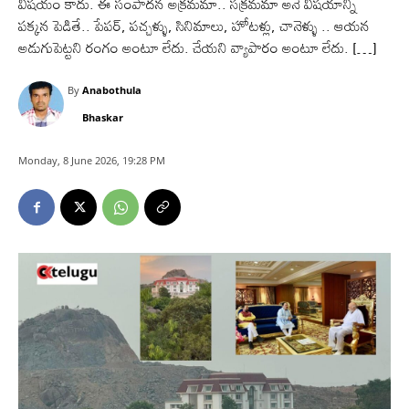
విషయం కాదు. ఈ సంపాదన అక్రమమా.. సక్రమమా అనే విషయాన్నీ
పక్కన పెడితే.. పేపర్, పచ్చళ్ళు, సినిమాలు, హోటళ్లు, చానెళ్ళు .. ఆయన
అడుగుపెట్టని రంగం అంటూ లేదు. చేయని వ్యాపారం అంటూ లేదు. […]
By
Anabothula
Bhaskar
Monday, 8 June 2026, 19:28 PM