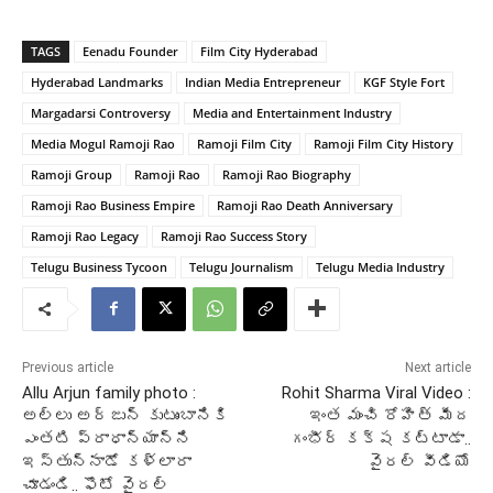
TAGS
Eenadu Founder
Film City Hyderabad
Hyderabad Landmarks
Indian Media Entrepreneur
KGF Style Fort
Margadarsi Controversy
Media and Entertainment Industry
Media Mogul Ramoji Rao
Ramoji Film City
Ramoji Film City History
Ramoji Group
Ramoji Rao
Ramoji Rao Biography
Ramoji Rao Business Empire
Ramoji Rao Death Anniversary
Ramoji Rao Legacy
Ramoji Rao Success Story
Telugu Business Tycoon
Telugu Journalism
Telugu Media Industry
Previous article
Next article
Allu Arjun family photo :
Rohit Sharma Viral Video :
అల్లు అర్జున్ కుటుంబానికి
ఇంత మంచి రోహిత్ మీద
ఎంతటి ప్రాధాన్యాన్ని
గంభీర్ కక్ష కట్టాడా..
ఇస్తున్నాడో కళ్లారా
వైరల్ వీడియో
చూడండి.. ఫొటో వైరల్