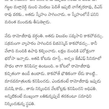
గజ్జల మల్లారెడ్డి నుంచి మొదలు పెడితే ఇప్పటి నాగేశ్వరరావు, డిఎన్
రావు వరకు.. అతడు స్నేహం సాగించాడు. ఆ స్నేహంలోనే పనిని
మరింత ముందుకు తీసుకెళ్లాడు.
నేడు రామోజీరావు వర్ధంతి. అతడు విలువల సవ్యసాచి కాకపోవచ్చు.
సక్రమంగా వ్యాపారం సాగించిన బిజినెస్మెన్ కాకపోవచ్చు.. కానీ
వేలాది మందికి ఉపాధి కల్పించాడు. లక్షల మందికి పరోక్షంగా
భరోసా ఇచ్చాడు. అతడి కోటను చూస్తే.. అచ్చం కేజీఎఫ్ సినిమాలో
సౌధం లాగా కనిపిస్తూ ఉంటుంది. ఆ కోటలో రామోజీరావు
కచ్చితంగా ఉండే ఉంటాడు. కాకపోతే భౌతికంగా లేడు కాబట్టి..
మానవమాత్రులకు కనిపించడు. ఎందుకంటే రామోజీరావు ఇప్పుడు
మనిషి కాదు.. తాను నిర్మించిన వేలకోట్లకు కనిపించని అధిపతి.
అన్నిటికంటే ముఖ్యంగా బతికున్నప్పుడే తనకంటూ సమాధిని
నిర్మించుకున్న స్థపతి.