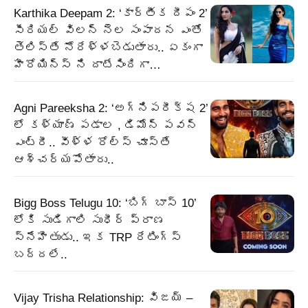
Karthika Deepam 2: ‘కార్తీక దీపం 2’
సీరియల్ విలన్ నెల సంపాదన ఎంతో
తెలిస్తే నోరేళ్ళబెడుతారు.. ఏకంగా
హీరోయిన్స్ ని దాటేసిందిగా…
Agni Pareeksha 2: ‘అగ్నిపరీక్ష 2’
లో కళ్యాణ్ పడాల , డిమోన్ పవన్
ఎంట్రీ.. వీళ్ళ రోల్స్ చూస్తే
ఆశ్చర్యపోతారు..
Bigg Boss Telugu 10: ‘బిగ్ బాస్ 10’
లోకి సుడిగాలి సుధీర్ ప్రాణ
స్నేహితుడు.. ఇక TRP రేటింగ్స్
బద్దలే..
Vijay Trisha Relationship: విజయ్ –