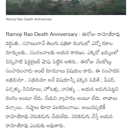
Ramoji Rao Death Anniversary
Ramoji Rao Death Anniversary : ఈరోజు రామోజీరావు
వర్ధంతి.. సహజంగానే తెలుగు పత్రికా రంగంలో ఎన్నో రకాల
మార్పులకు.. సంచలనాలకు ఆయన కారణం. ఎక్కడో ఖమ్మంలో
చిన్నపాటి ఫెర్టిలైజర్ షాపు పెట్టిన అతను.. ఈరోజు వేలకోట్లు
సంపాదించాడు అంటే మామూలు విషయం కాదు. ఈ సంపాదన
అక్రమమా.. సక్రమమా అనే విషయాన్నీ పక్కన పెడితే.. పేపర్,
పచ్చళ్ళు, సినిమాలు, హోటళ్లు, చానెళ్ళు .. ఆయన అడుగుపెట్టని
రంగం అంటూ లేదు. చేయని వ్యాపారం అంటూ లేదు. లాభాలు
వచ్చాయి.. నష్టాలు కూడా పలకరించాయి. అయినప్పటికీ
రామోజీరావు వెనుకడుగు వేయలేదు. వెనకడుగు వేస్తే ఆయన
రామోజీరావు ఎందుకు అవుతారు.