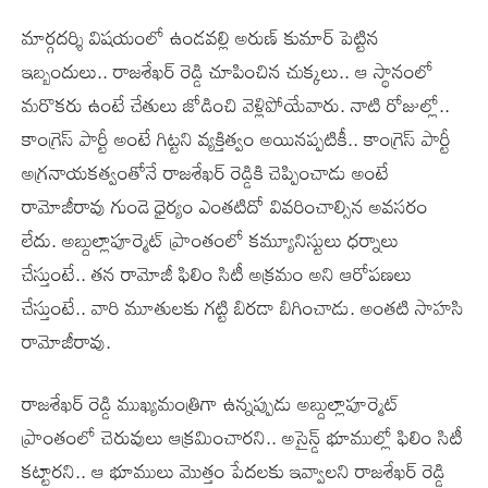
మార్గదర్శి విషయంలో ఉండవల్లి అరుణ్ కుమార్ పెట్టిన
ఇబ్బందులు.. రాజశేఖర్ రెడ్డి చూపించిన చుక్కలు.. ఆ స్థానంలో
మరొకరు ఉంటే చేతులు జోడించి వెళ్లిపోయేవారు. నాటి రోజుల్లో..
కాంగ్రెస్ పార్టీ అంటే గిట్టని వ్యక్తిత్వం అయినప్పటికీ.. కాంగ్రెస్ పార్టీ
అగ్రనాయకత్వంతోనే రాజశేఖర్ రెడ్డికి చెప్పించాడు అంటే
రామోజీరావు గుండె ధైర్యం ఎంతటిదో వివరించాల్సిన అవసరం
లేదు. అబ్దుల్లాపూర్మెట్ ప్రాంతంలో కమ్యూనిస్టులు ధర్నాలు
చేస్తుంటే.. తన రామోజీ ఫిలిం సిటీ అక్రమం అని ఆరోపణలు
చేస్తుంటే.. వారి మూతులకు గట్టి బిరడా బిగించాడు. అంతటి సాహసి
రామోజీరావు.
రాజశేఖర్ రెడ్డి ముఖ్యమంత్రిగా ఉన్నప్పుడు అబ్దుల్లాపూర్మెట్
ప్రాంతంలో చెరువులు ఆక్రమించారని.. అసైన్డ్ భూముల్లో ఫిలిం సిటీ
కట్టారని.. ఆ భూములు మొత్తం పేదలకు ఇవ్వాలని రాజశేఖర్ రెడ్డి