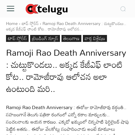
Home
టాప్ స్టోరీస్
Ramoji Rao Death Anniversary : చుట్టుకొండలు..
అక్కడ కేజీఎఫ్ లాంటి కోట.. రామోజీరావు ఆలోచన...
టాప్ స్టోరీస్
ట్రెండింగ్ న్యూస్
తెలంగాణ
వార్త విశ్లేషణ
Ramoji Rao Death Anniversary
: చుట్టుకొండలు.. అక్కడ కేజీఎఫ్ లాంటి
కోట.. రామోజీరావు ఆలోచన అలా
ఉంటుంది మరి..
Ramoji Rao Death Anniversary : ఈరోజు రామోజీరావు వర్ధంతి..
సహజంగానే తెలుగు పత్రికా రంగంలో ఎన్నో రకాల మార్పులకు..
సంచలనాలకు ఆయన కారణం. ఎక్కడో ఖమ్మంలో చిన్నపాటి ఫెర్టిలైజర్ షాపు
పెట్టిన అతను.. ఈరోజు వేలకోట్లు సంపాదించాడు అంటే మామూలు