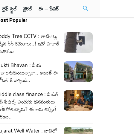
లైఫ్ స్టైల్
వైరల్
ఈ – పేపర్
ost Popular
oddy Tree CCTV : తాటిచెట్లు
్కిన సీసీ కెమెరాలు..! ఇదో హఠాత్
రిణామం
ukti Bhavan : మీరు
ావాలనుకుంటున్నారా.. అయితే ఈ
టల్ కి వెళ్ళండి..
iddle class finance : మిడిల్
లాస్ పీపుల్స్ ఎందుకు ధనవంతులు
లేకపోతున్నారు? ఈ ఆరు తప్పులే
ారణం..
ujarat Well Water : బావిలో