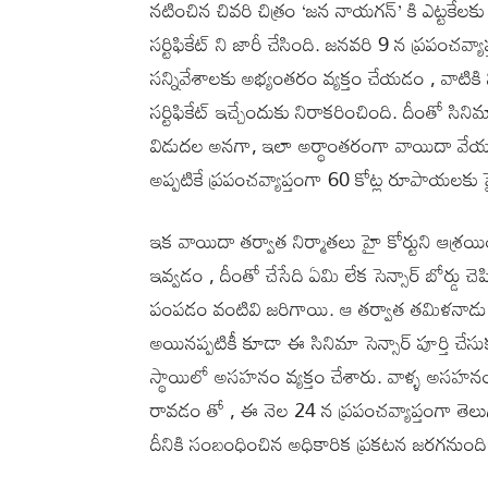
నటించిన చివరి చిత్రం ‘జన నాయగన్’ కి ఎట్టకేలకు సెన
సర్టిఫికేట్ ని జారీ చేసింది. జనవరి 9 న ప్రపంచవ్య
సన్నివేశాలకు అభ్యంతరం వ్యక్తం చేయడం , వాటికి న
సర్టిఫికేట్ ఇచ్చేందుకు నిరాకరించింది. దీంతో సిన
విడుదల అనగా, ఇలా అర్థాంతరంగా వాయిదా వేయ
అప్పటికే ప్రపంచవ్యాప్తంగా 60 కోట్ల రూపాయలకు పైగా
ఇక వాయిదా తర్వాత నిర్మాతలు హై కోర్టుని ఆశ్రయిం
ఇవ్వడం , దీంతో చేసేది ఏమి లేక సెన్సార్ బోర్డు చెప్ప
పంపడం వంటివి జరిగాయి. ఆ తర్వాత తమిళనాడు ల
అయినప్పటికీ కూడా ఈ సినిమా సెన్సార్ పూర్తి చ
స్థాయిలో అసహనం వ్యక్తం చేశారు. వాళ్ళ అసహనం కి ఎ
రావడం తో , ఈ నెల 24 న ప్రపంచవ్యాప్తంగా తెలుగ
దీనికి సంబంధించిన అధికారిక ప్రకటన జరగనుంది