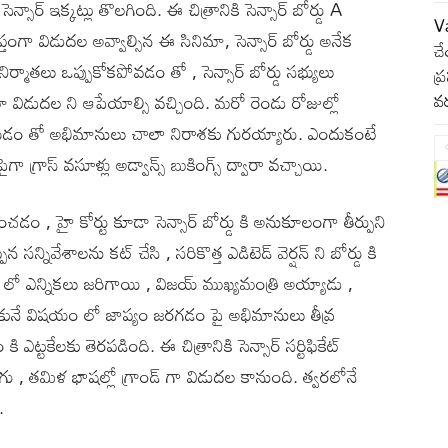
్సార్ ఇక్కట్లు తొలగింది. ఈ చిత్రానికి సెన్సార్ బోర్డు A
Va
ాప్తంగా విడుదల అవ్వాల్సిన ఈ సినిమా, సెన్సార్ బోర్డు అనేక
చే
ిర్మాతలు ఒప్పుకోకపోవడం తో , సెన్సార్ బోర్డు సభ్యులు
ప్
ిమా విడుదల ని ఆపేయాల్సి వచ్చింది. మరో రెండు రోజుల్లో
వర
డం తో అభిమానులు చాలా నిరాశకు గురయ్యారు. ఎందుకంటే
 గ్రాస్ వసూళ్లు అడ్వాన్స్ బుకింగ్స్ ద్వారా వచ్చాయి.
చడం , హై కోర్టు కూడా సెన్సార్ బోర్డు కి అనుకూలంగా తీర్పుని
ిన సన్నివేశాలను కట్ చేసి , సరికొత్త ఎడిటెడ్ వెర్షన్ ని బోర్డు కి
ో ఎన్నికలు జరిగాయి , విజయ్ ముఖ్యమంత్రి అయ్యాడు ,
ేసుకునే విషయం లో జాప్యం జరగడం పై అభిమానులు తీవ్ర
ట్టకేలకు తెరపడింది. ఈ చిత్రానికి సెన్సార్ సర్టిఫికేట్
ు , తమిళ భాషల్లో గ్రాండ్ గా విడుదల కానుంది. త్వరలోనే
.