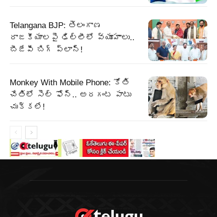
Telangana BJP: తెలంగాణ
రాజకీయాలపై ఢిల్లీలో వ్యూహాలు..
బీజేపీ బిగ్‌ ప్లాన్‌!
Monkey With Mobile Phone: కోతి
చేతిలో సెల్ ఫోన్.. అరగంట పాటు
చుక్కలే!