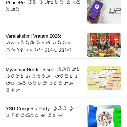
PhonePe: ఫోన్ పే యూజర్స్ కు గుడ్
న్యూస్..
Varalakshmi Vratam 2026:
వరలక్ష్మీ వ్రతం ఎప్పుడు
చేయాలి? ఆగస్టు 21నా.. 28నా?
Myanmar Border Issue: మయన్మార్‌
సరిహద్దు సమస్య.. చారిత్రక
భారం నుంచి భద్రతా పరిష్కారం
దిశగా..
YSR Congress Party: వైసిపి పై
రగిలిపోతున్న ఆ వర్గం!