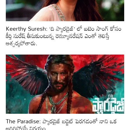
Keerthy Suresh: ‘ది ప్యారడైజ్’ లో ఐటెం సాంగ్ కోసం
కీర్తి సురేష్ తీసుకుంటున్న రెమ్యూనరేషన్ ఎంతో తెలిస్తే
ఆశ్చర్యపోతారు.
The Paradise: ప్యారడైజ్ బడ్జెట్ పెరగడంతో నాని ఒక
అదిరిపోయే నిర్ణయం…