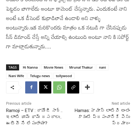
పెట్టడం బాగాలేదు అంటూ కామెంట్ చేస్తున్నారు. ఎందుకంటే నాని
అంటే ఒక డీసెంట్ కుర్రాడిలానే ఉండాలి అని వాళ్ళు
అంటున్నారు.ఇక మరికొందరు మాత్రం ఒక నటుడి గా చేసినప్పుడు
సీన్ డిమాండ్ చేస్తే అన్ని చేయాల్సి ఉంటుంది అంటూ నాని కి సపోర్ట్
గా మాట్లాడుతున్నారు…
TAGS
Hi Nanna
Movie News
Mrunal Thakur
nani
Nani Wife
Telugu news
tollywood
Previous article
Next article
Ramoji – ETV : రామోజీ సార్..
Hamas: హమాస్ లాంటివి అంతం
ఇలాంటి ధూమ్ ధామ్ దసరాలు..
కాకుంటే ప్రపంచానికే పెను
ఈటీవీ ని లేపుతాయా?
ప్రమాదం