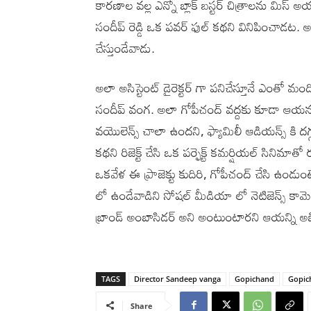
కారణాల వల్ల ఎన్నో బ్లాక్ బస్టర్ చిత్రాలను మిస్ అయ
సందీప్ రెడ్డి ఒక పవర్ ఫుల్ కథని వినిపించాడట. అ
చేస్తుండేవాడు.
అలా అసిస్టెంట్ డైరెక్టర్ గా పనిచేస్తూనే ఎంతో 
సందీప్ వంగ. అలా గోపీచంద్ వద్దకు కూడా ఆయన 
వయొలెన్స్ చాలా ఉందని, ఫ్యామిలీ ఆడియన్స్ కి దగ్గ
కథని రిజెక్ట్ చేసి ఒక పర్ఫెక్ట్ కమర్షియల్ సినిమాత
ఒకవేళ ఈ ప్రాజెక్టు కుదిరి, గోపీచంద్ చేసి ఉండ
లో ఉండేవాడిని సోషల్ మీడియా లో నెటిజెన్స్ కామెంట
బ్రాండ్ అంబాసిడర్ అని అంటుంటారని ఆయన్ని అభిమాని
TAGS
Director Sandeep vanga
Gopichand
Gopic
Share