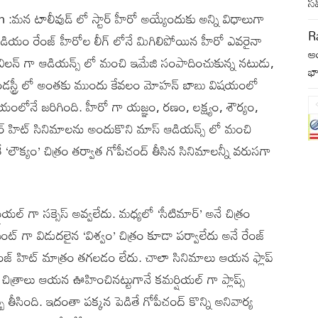
స
టాలీవుడ్ లో స్టార్ హీరో అయ్యేందుకు అన్ని విధాలుగా
Ra
ీ మీడియం రేంజ్ హీరోల లీగ్ లోనే మిగిలిపోయిన హీరో ఎవరైనా
ఆ
క విలన్ గా ఆడియన్స్ లో మంచి ఇమేజి సంపాదించుకున్న నటుడు,
భా
 ఇండస్ట్రీ లో అంతకు ముందు కేవలం మోహన్ బాబు విషయంలో
యంలోనే జరిగింది. హీరో గా యజ్ఞం, రణం, లక్ష్యం, శౌర్యం,
పర్ హిట్ సినిమాలను అందుకొని మాస్ ఆడియన్స్ లో మంచి
‘లౌక్యం’ చిత్రం తర్వాత గోపీచంద్ తీసిన సినిమాలన్నీ వరుసగా
్ గా సక్సెస్ అవ్వలేదు. మధ్యలో ‘సీటిమార్’ అనే చిత్రం
ంట్ గా విడుదలైన ‘విశ్వం’ చిత్రం కూడా పర్వాలేదు అనే రేంజ్
 రేంజ్ హిట్ మాత్రం తగలడం లేదు. చాలా సినిమాలు ఆయన ఫ్లాప్
చిత్రాలు ఆయన ఊహించినట్టుగానే కమర్షియల్ గా ప్లాప్స్
 తీసింది. ఇదంతా పక్కన పెడితే గోపీచంద్ కొన్ని అనివార్య