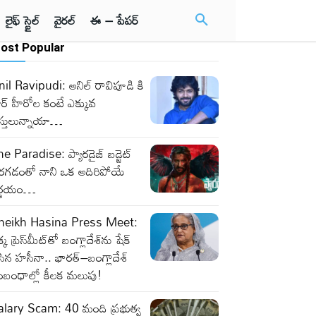
లైఫ్ స్టైల్
వైరల్
ఈ – పేపర్
ost Popular
il Ravipudi: అనిల్ రావిపూడి కి
టార్ హీరోల కంటే ఎక్కువ
స్తులున్నాయా…
e Paradise: ప్యారడైజ్ బడ్జెట్
ెరగడంతో నాని ఒక అదిరిపోయే
ిర్ణయం…
heikh Hasina Press Meet:
్క ప్రెస్‌మీట్‌తో బంగ్లాదేశ్‌ను షేక్‌
సిన హసీనా.. భారత్‌–బంగ్లాదేశ్‌
ంబంధాల్లో కీలక మలుపు!
alary Scam: 40 మంది ప్రభుత్వ