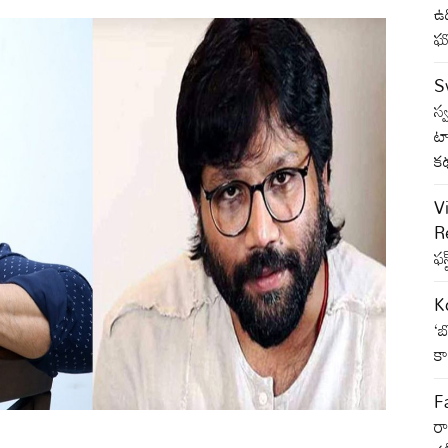
ఉద
ఘో
S
స్
ట
క
V
Re
ఫస
K
‘బ
కా
F
రా