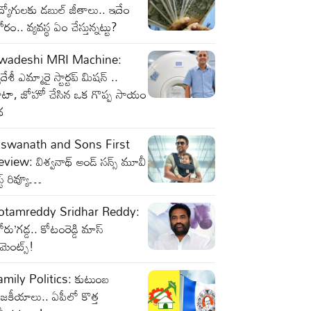
్యోగులకు డబుల్ జీతాలు.. ఇదేం
రం.. వ్యవస్థ ఏం చేస్తున్నట్టు?
wadeshi MRI Machine:
వదేశీ ఎమ్మారై స్టార్టప్ మిషన్ ..
ాటా, జోహో చేసిన ఒక గొప్ప సాయం
థ
iswanath and Sons First
view: విశ్వనాథ్ అండ్ సన్స్ మూవీ
్ట్ రివ్యూ…
otamreddy Sridhar Reddy:
ోరు’గడ్డ.. కోటంరెడ్డి మాస్
మెంట్స్!
amily Politics: కుటుంబ
జకీయాలు.. ఏపీలో కొత్త