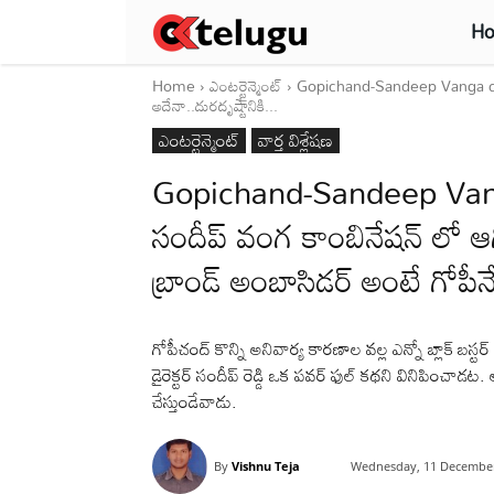
H
Home
ఎంటర్టైన్మెంట్
Gopichand-Sandeep Vanga comb
అదేనా..దురదృష్టానికి...
ఎంటర్టైన్మెంట్
వార్త విశ్లేషణ
Gopichand-Sandeep Vang
సందీప్ వంగ కాంబినేషన్ లో ఆగ
బ్రాండ్ అంబాసిడర్ అంటే గోపీన
గోపీచంద్ కొన్ని అనివార్య కారణాల వల్ల ఎన్నో బ్లాక్ బస్టర
డైరెక్టర్ సందీప్ రెడ్డి ఒక పవర్ ఫుల్ కథని వినిపించాడట.
చేస్తుండేవాడు.
By
Vishnu Teja
Wednesday, 11 December