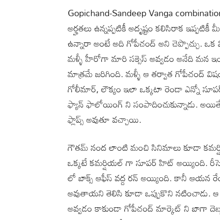
Gopichand-Sandeep Vanga combination :మన 
అర్హతలు ఉన్నప్పటికీ అదృష్టం కలిసిరాక ఇప్పటిక
ఉన్నారా అంటే అది గోపీచంద్ అని చెప్పొచ్చు. ఒ
మళ్ళీ హీరోగా మారి సక్సెస్ అవ్వడం అనేది మన
మాత్రమే జరిగింది. మళ్ళీ ఆ తర్వాత గోపీచంద్ విష
గోలీమార్, లౌక్యం ఇలా ఒక్కటా రెండా ఎన్నో సూ
ఫ్యాన్ ఫాలోయింగ్ ని సంపాదించుకున్నాడు. అయితే 
ఫ్లాప్స్ అవుతూ వచ్చాయి.
గౌతమ్ నంద లాంటి మంచి సినిమాలు కూడా కమర్షియల
ఒక్కటే కమర్షియల్ గా సూపర్ హిట్ అయ్యింది. రీసె
లో బాక్స్ ఆఫీస్ వద్ద రన్ అయ్యింది. కానీ ఆయన
అవుతాయని తెలిసి కూడా ఒప్పుకొని నటించాడు. ఆ 
అవ్వడం కాకుండా గోపీచంద్ మార్కెట్ ని బాగా దెబ్బ