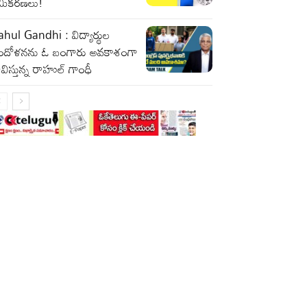
మీకరణలు!
hul Gandhi : విద్యార్థుల
ందోళనను ఓ బంగారు అవకాశంగా
విస్తున్న రాహుల్ గాంధీ