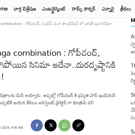
ome
వార్త విశ్లేషణ
ఎంటర్టైన్మెంట్
రామ్స్ కార్నర్
ఎన్నారై
క్రీడలు
M
ination : గోపీచంద్, సందీప్ వంగ కాంబినేషన్ లో ఆగిపోయిన సినిమా
An
స్
a combination : గోపీచంద్,
ఆ
ిపోయిన సినిమా అదేనా..దురదృష్టానికి
Th
ే!
ప
న
S
్ చిత్రాలను మిస్ అయ్యాడు. అప్పట్లో గోపీచంద్ కి ప్రస్తుత పాన్ ఇండియన్
ఒక
 అప్పటికి ఆయన కేవలం అసిస్టెంట్ డైరెక్టర్ గా మాత్రమే పని
చే
స
 2024, 4:06 AM
S