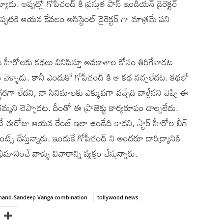
్యాడు. అప్పట్లో గోపీచంద్ కి ప్రస్తుత పాన్ ఇండియన్ డైరెక్టర్
ప్పటికి ఆయన కేవలం అసిస్టెంట్ డైరెక్టర్ గా మాత్రమే పని
మంది హీరోలకు కథలు వినిపిస్తూ అవకాశాల కోసం తిరిగేవాడట
వెళ్ళాడు. కానీ ఎందుకో గోపీచంద్ కి ఆ కథ నచ్చలేదట. కథలో
రగా లేదని, నా సినిమాలకు ఎక్కువగా వచ్చేది వాళ్లేనని చెప్పి ఈ
ో రమ్మని చెప్పాడట. దీంతో ఈ ప్రాజెక్టు కార్యరూపం దాల్చలేదు.
ుంటే ఈరోజు ఆయన రేంజ్ ఇలా ఉండేది కాదని, స్టార్ హీరోల లీగ్
్స్ చేస్తున్నారు. ఇందుకే గోపీచంద్ ని అందరూ దారిద్య్రానికి
ంచే వాళ్ళు విచారాన్ని వ్యక్తం చేస్తున్నారు.
hand-Sandeep Vanga combination
tollywood news