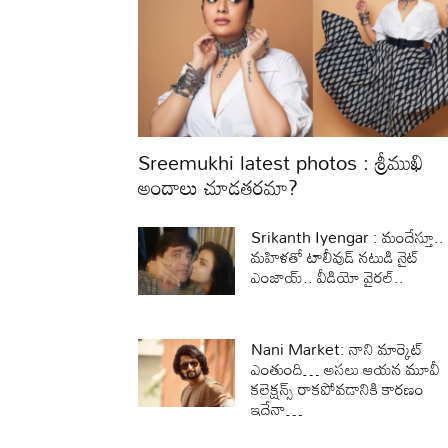
Sreemukhi latest photos : శ్రీముఖి
అందాలు చూడతరమా?
Srikanth Iyengar : మందేస్తూ..
మహిళతో టాలీవుడ్ నటుడి నైట్
ఎంజాయ్.. వీడియో వైరల్..
Nani Market: నాని మార్కెట్
ఎంతుంది… అసలు ఆయన మూవీ
కలెక్షన్స్ రాకపోవడానికి కారణం
ఇదేనా…