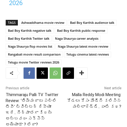
2026
TAGS
Ashwaddhama movie review
Bad Boy Karthik audience talk
Bad Boy Karthik negative talk
Bad Boy Karthik public response
Bad Boy Karthik Twitter talk
Naga Shaurya career analysis
Naga Shaurya flop movies list
Naga Shaurya latest movie review
Rangabali movie result comparison
Telugu cinema latest reviews
Telugu movie Twitter reviews 2026
Previous article
Next article
Thimmaraju Palli TV Twitter
Malla Reddy Modi Meeting:
Review: ‘తిమ్మరాజు పల్లి
కోడలు కోసం మోడీని కలిసిన
టీవీ’ ట్విట్టర్ రివ్యూ
మల్లారెడ్డి.. ఏంటి కథ?
ఇదే.. నిర్మాతగా కిరణ్
అబ్బవరం సక్సెస్
అయ్యాడా ? లేదా?