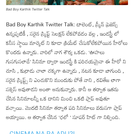
Bad Boy Karthik Twitter Talk
Bad Boy Karthik Twitter Talk: టాలెంట్, స్క్రీన్ ప్రెజెన్స్
ఉన్నప్పటికీ , సరైన స్క్రిప్ట్ సెలక్షన్ లేకపోవడం వల్ల , ఇండస్ట్రీ లో
కనీస స్థాయి మార్కెట్ ని కూడా క్రియేట్ చేసుకోలేకపోయిన హీరోలు
కొందరు ఉన్నారు. వారిలో నాగ శౌర్య ఒకడు. ‘ఊహలు
గుసగుసలాడే’ సినిమా ద్వారా ఇండస్ట్రీ కి పరిచయమైనా ఈ హీరో ని
చూసి , కుర్రాడు చాలా చక్కగా ఉన్నాడు , నటన కూడా బాగుంది ,
సరైన స్క్రిప్ట్స్ ని ఎంచుకొని ముందుకు పోతే నాని , రవితేజ లాగా
సక్సెస్ అవుతాడని అంతా అనుకున్నారు. కానీ ఆ తర్వాత ఇతను
చేసిన సినిమాలన్నీ ఒక దానిని మించి ఒకటి ఫ్లాప్ అవుతూ
వచ్చాయి. మొదటి సినిమా తర్వాత పది సినిమాలు వరుసగా ఫ్లాప్
అయ్యాయి. ఆ తర్వాత చేసిన ‘ఛలో ‘ సూపర్ హిట్ గా నిల్చింది.
CINEMA NA RA ADI !?!