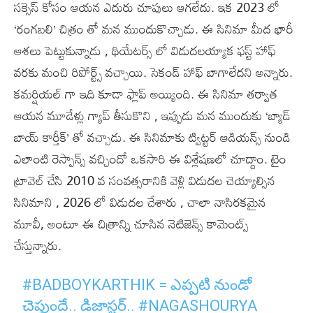
సక్సెస్ కోసం ఆయన ఎదురు చూపులు ఆగలేదు. ఇక 2023 లో
‘రంగబలి’ చిత్రం తో మన ముందుకొచ్చాడు. ఈ సినిమా మీద భారీ
ఆశలు పెట్టుకున్నాడు , థియేటర్స్ లో విడుదలయ్యాక ఫస్ట్ హాఫ్
వరకు మంచి రిపోర్ట్స్ వచ్చాయి. సెకండ్ హాఫ్ బాగాలేదని అన్నారు.
కమర్షియల్ గా ఇది కూడా ఫ్లాప్ అయ్యింది. ఈ సినిమా తర్వాత
ఆయన మూడేళ్లు గ్యాప్ తీసుకొని , ఇప్పుడు మన ముందుకు ‘బ్యాడ్
బాయ్ కార్తీక్’ తో వచ్చాడు. ఈ సినిమాకు ట్విట్టర్ ఆడియన్స్ నుండి
ఎలాంటి రెస్పాన్స్ వచ్చిందో ఒకసారి ఈ విశ్లేషణలో చూద్దాం. టైం
ట్రావెల్ చేసి 2010 వ సంవత్సరానికి వెళ్లి విడుదల చెయ్యాల్సిన
సినిమాని , 2026 లో విడుదల చేశారు , చాలా నాసిరకమైన
మూవీ, అంటూ ఈ చిత్రాన్ని చూసిన నెటిజెన్స్ కామెంట్స్
చేస్తున్నారు.
#BADBOYKARTHIK
= ఎప్పటి నుండో
చెప్తుందే.. డిజాస్టర్..
#NAGASHOURYA