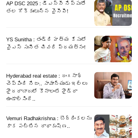
AP DSC 2025 : డీఎస్సీ నిప్పుతో
తల గోక్కుంటున్న వైసీపీ!
YS Sunitha : తండ్రి హత్య కేసులో
వైఎస్ సునీత చివరి ప్రయత్నం!
Hyderabad real estate : రంగనాథ్
చెప్పింది నిజం.. సామాన్యుడు ఇల్లు
హైదరాబాదులో కొనాలంటే హైడ్రా
ఉండాల్సిందే..
Vemuri Radhakrishna : బొద్దింకలను
కాక పట్టిన రాధాకృష్ణ..