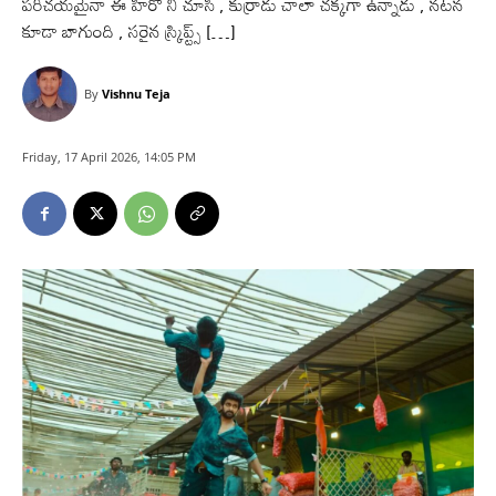
పరిచయమైనా ఈ హీరో ని చూసి , కుర్రాడు చాలా చక్కగా ఉన్నాడు , నటన
కూడా బాగుంది , సరైన స్క్రిప్ట్స్ […]
By
Vishnu Teja
Friday, 17 April 2026, 14:05 PM