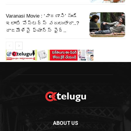
Varanasi Movie : ‘వారణాసి’ నుండి
ఇలాంటి పోస్టర్స్ వదులుతారా..?
రాజమౌళిపై ఫ్యాన్స్ ఫైర్..
ABOUT US