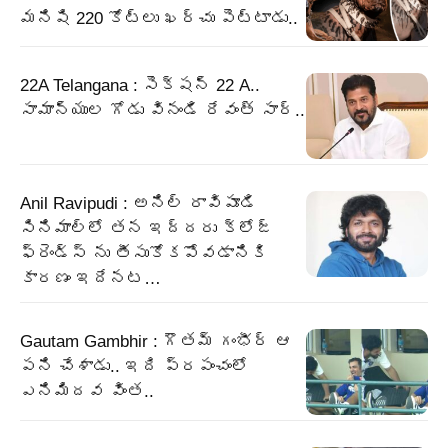
మనిషి 220 కోట్లు ఖర్చు పెట్టాడు..
22A Telangana : సెక్షన్ 22 A..
సామాన్యుల గోడు వినండి రేవంత్ సార్..
Anil Ravipudi : అనిల్ రావిపూడి
సినిమాల్లో తన ఇద్దరు క్లోజ్
ఫ్రెండ్స్ ను తీసుకోకపోవడానికి
కారణం ఇదేనట…
Gautam Gambhir : గౌతమ్ గంభీర్ ఆ
పని చేశాడు.. ఇది ప్రపంచంలో
ఎనిమిదవ వింత..