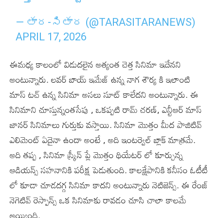
— తార-సితార (@TARASITARANEWS)
APRIL 17, 2026
ఈమధ్య కాలంలో విడుదలైన అత్యంత చెత్త సినిమా ఇదేనని
అంటున్నారు. లవర్ బాయ్ ఇమేజ్ ఉన్న నాగ శౌర్య కి ఇలాంటి
మాస్ టచ్ ఉన్న సినిమా అసలు సూట్ కాలేదని అంటున్నారు. ఈ
సినిమాని చూస్తున్నంతసేపు , ఒకప్పటి రామ్ చరణ్, ఎన్టీఆర్ మాస్
జానర్ సినిమాలు గుర్తుకు వస్తాయి. సినిమా మొత్తం మీద పాజిటివ్
ఎలిమెంట్ ఏదైనా ఉందా అంటే , అది ఇంటర్వెల్ బ్లాక్ మాత్రమే.
అది తప్ప , సినిమా స్క్రీన్ ప్లే మొత్తం థియేటర్ లో కూర్చున్న
ఆడియన్స్ సహనానికి పరీక్ష పెడుతుంది. కాలక్షేపానికి కనీసం ఓటీటీ
లో కూడా చూడదగ్గ సినిమా కాదని అంటున్నారు నెటిజెన్స్. ఈ రేంజ్
నెగెటివ్ రెస్పాన్స్ ఒక సినిమాకు రావడం చూసి చాలా కాలమే
అయ్యింది.