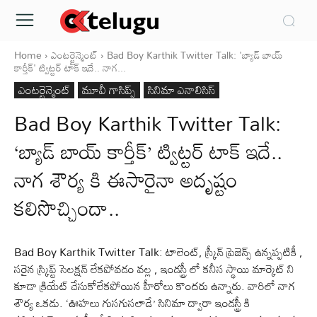
Home
ఎంటర్టైన్మెంట్
Bad Boy Karthik Twitter Talk: 'బ్యాడ్ బాయ్
కార్తీక్' ట్విట్టర్ టాక్ ఇదే.. నాగ...
ఎంటర్టైన్మెంట్
మూవీ గాసిప్స్
సినిమా ఎనాలిసిస్
Bad Boy Karthik Twitter Talk:
‘బ్యాడ్ బాయ్ కార్తీక్’ ట్విట్టర్ టాక్ ఇదే..
నాగ శౌర్య కి ఈసారైనా అదృష్టం
కలిసొచ్చిందా..
Bad Boy Karthik Twitter Talk: టాలెంట్, స్క్రీన్ ప్రెజెన్స్ ఉన్నప్పటికీ ,
సరైన స్క్రిప్ట్ సెలక్షన్ లేకపోవడం వల్ల , ఇండస్ట్రీ లో కనీస స్థాయి మార్కెట్ ని
కూడా క్రియేట్ చేసుకోలేకపోయిన హీరోలు కొందరు ఉన్నారు. వారిలో నాగ
శౌర్య ఒకడు. ‘ఊహలు గుసగుసలాడే’ సినిమా ద్వారా ఇండస్ట్రీ కి