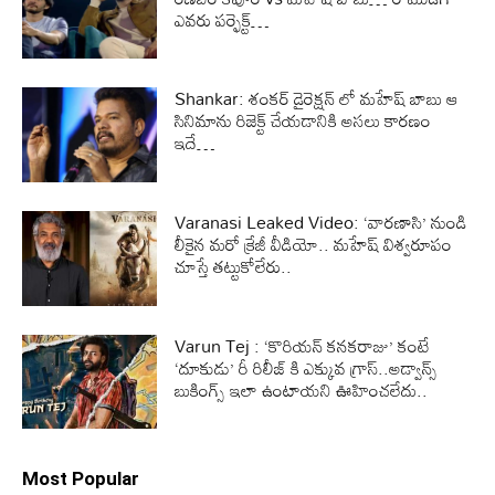
ఎవరు పర్ఫెక్ట్…
Shankar: శంకర్ డైరెక్షన్ లో మహేష్ బాబు ఆ
సినిమాను రిజెక్ట్ చేయడానికి అసలు కారణం
ఇదే…
Varanasi Leaked Video: ‘వారణాసి’ నుండి
లీకైన మరో క్రేజీ వీడియో.. మహేష్ విశ్వరూపం
చూస్తే తట్టుకోలేరు..
Varun Tej : ‘కొరియన్ కనకరాజు’ కంటే
‘దూకుడు’ రీ రిలీజ్ కి ఎక్కువ గ్రాస్..అడ్వాన్స్
బుకింగ్స్ ఇలా ఉంటాయని ఊహించలేదు..
Most Popular