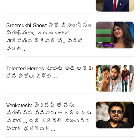
Sreemukhi Show: హీరో వివాదాస్పద
వ్యాఖ్యలు.. రణరంగంలాగా
మారిపోయిన శ్రీముఖి షో.. వీడియో
వైరల్..
Talented Heroes: టాలెంట్ ఉండి లక్కు
లేని హీరోలు వీళ్లే…
Venkatesh: వెంకటేష్ తో నేను
చేయాల్సిన సినిమాను ఆ దర్శకుడు
చేశాడు… ఇది కరెక్ట్ కాదంటున్న
స్టార్ డైరెక్టర్…