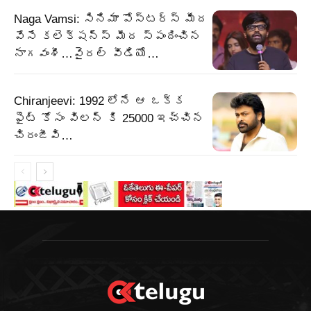
Naga Vamsi: సినిమా పోస్టర్స్ మీద
వేసే కలెక్షన్స్ మీద స్పందించిన
నాగవంశీ…వైరల్ వీడియో…
Chiranjeevi: 1992 లోనే ఆ ఒక్క
ఫైట్ కోసం విలన్ కి 25000 ఇచ్చిన
చిరంజీవి…