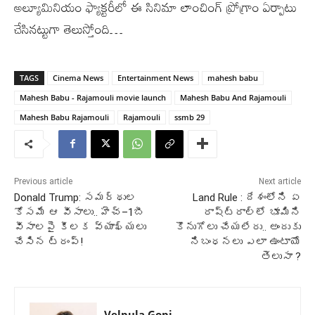
అల్యూమినియం ఫ్యాక్టరీలో ఈ సినిమా లాంచింగ్ ప్రోగ్రాం ఏర్పాటు
చేసినట్టుగా తెలుస్తోంది…
TAGS
Cinema News
Entertainment News
mahesh babu
Mahesh Babu - Rajamouli movie launch
Mahesh Babu And Rajamouli
Mahesh Babu Rajamouli
Rajamouli
ssmb 29
Previous article
Next article
Donald Trump: సమర్థుల
Land Rule : దేశంలోని ఏ
కోసమే ఆ వీసాలు.. హెచ్‌–1బీ
రాష్ట్రాల్లో భూమిని
వీసాలపై కీలక వ్యాఖ్యలు
కొనుగోలు చేయలేరు.. అందుకు
చేసిన ట్రంప్‌!
నిబంధనలు ఎలా ఉంటాయో
తెలుసా ?
Velpula Gopi