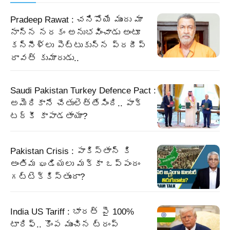
Pradeep Rawat : చనిపోయే ముందు మా
నాన్న నరకం అనుభవించాడు అంటూ
కన్నీళ్లు పెట్టుకున్న ప్రదీప్
రావత్ కుమారుడు..
Saudi Pakistan Turkey Defence Pact :
అమెరికానే చేతులెత్తేసింది.. పాక్‌
టర్కీ కాపాడతాయా?
Pakistan Crisis : పాకిస్తాన్ కి
అంతిమ ఘడియలు మక్కా ఒప్పందం
గట్టెక్కిస్తుందా?
India US Tariff : భారత్ పై 100%
టారిఫ్.. కొంప ముంచిన ట్రంప్