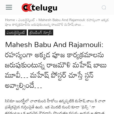
Home
ఎంటర్టైన్మెంట్
Mahesh Babu And Rajamouli: రహస్యంగా అక్కడ
పూజ కార్యక్రమాలను జరుపుకుంటున్న రాజమౌళి మహేష్ బాబు...
ఎంటర్టైన్మెంట్
ట్రెండింగ్ న్యూస్
Mahesh Babu And Rajamouli:
రహస్యంగా అక్కడ పూజ కార్యక్రమాలను
జరుపుకుంటున్న రాజమౌళి మహేష్ బాబు
మూవీ… మహేష్ పోస్టర్ చూస్తే స్టన్
అవ్వాల్సిందే…
సినిమా ఇండస్ట్రీలో చాలామంది హీరోలు ఉన్నప్పటికి మహేష్ బాబు కి చాలా
ప్రత్యేకమైన గుర్తింపైతే ఉంది. ఇక మొదటి నుంచి కూడా 'ప్రిన్స్ ' గా
తనకంటూ ఒక అరుదైన గౌరవాన్ని పొందుతూ వస్తున్న ఆయన ఆ తర్వాత