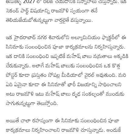
తీసుకెళ్ళి 2027 లో రిలీజ్ చేయడానికి సన్నాహాలు చేస్తున్నారు. ఇక
సెకండ్ పార్ట్ విషయాన్ని రాజమౌళి స్వయంగా తనే
తెలియజేయబోతున్నట్టుగా వార్తలైతే వస్తున్నాయి.
ఇక హైదరాబాద్ నగర శివారులోని అల్యూమినియం ఫ్యాక్టరీలో ఈ
సినిమాకు సంబంధించిన పూజా కార్యక్రమాలను నిర్వహిస్తున్నారు.
ఇక దానికి సంబంధించి ఇప్పటికే మహేష్ బాబు నమ్రతాలు అక్కడికి
చేరుకున్నారు. అలాగే మహేష్ బాబుకు సంబంధించిన ఒక కొత్త
పోస్టర్ కూడా ప్రస్తుతం సోషల్ల మీడియాలో వైరల్ అవుతుంది. మరి
ఏది ఏమైనా కూడా ఈ సినిమాతో భారీ విజయాన్ని సాధించాలని
అటు రాజమౌళి ఇటు మహేష్ బాబు దృఢ సంకల్పంతో ముందుకు
సాగుతున్నట్టుగా తెలుస్తోంది.
అయితే చాలా రహస్యంగా ఈ సినిమాకు సంబంధించిన పూజా
కార్యక్రమాలు నిర్వహించాలని రాజమౌళి చూస్తున్నాడు. అందుకే