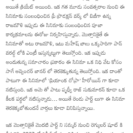
అయితే క్రియేట్ అయింది. ఇక గత మూడు సంవత్సరాల నుంచి ఈ
సినిమాకు సంబంధించిన ప్రీ ప్రొడక్షన్ వర్క్ లో బిజీగా ఉన్న
రాజమౌళి ఇప్పుడు ఈ సినిమాకు సంబంధించిన పూజా
కార్యక్రమాలను ఈరోజు నిర్వహిస్తున్నాడు. మొత్తానికైతే ఈ
సినిమాతో అటు రాజమౌళి, ఇటు మహేష్ బాబు ఒక్కసారిగా పాన్
వరల్డ్ లోకి ఎంట్రీ ఇస్తున్నట్టుగా తెలుస్తోంది. ఇక ఇప్పుడు
అందుతున్న సమాచారం ప్రకారం ఈ సినిమా ఒక నిధి వేట కోసం
సాగే అడ్వెంచర్ జానర్ లో తెరకెక్కుతున్న తెలుస్తోంది. ఇక దాంతో
పాటుగా ఈ సినిమాలో ‘ప్రియాంక చోప్రా’ హీరోయిన్ గా కూడా
నటిస్తుంది. ఇక ఆమె తో పాటు పృధ్వీ రాజ్ సుకుమారన్ కూడా ఒక
కీలక పర్థలో నటిస్తున్నాడు… అయితే రెండు పార్ట్ లుగా ఈ సినిమా
తెరకెక్కబోతుందనే వార్తలు కూడా వినిపిస్తున్నాయి.
ఇక మొత్తానికైతే మొదటి పార్ట్ ని సమ్మర్ నుంచి రెగ్యులర్ షూట్ కి