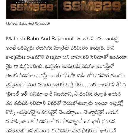
Mahesh Babu And Rajamouli
Mahesh Babu And Rajamouli: తెలుగు సినిమా ఇండస్ట్రీ
అంటే ఒకప్పుడు తెలుగుకు మాత్రమే పరిమితం అయ్యేది. కానీ
కాలక్రమేణ రాజమౌళి పుణ్యమా అని బాహుబలి సినిమాతో ఇండియా
వైడ్ గా విస్తరించింది. ప్రస్తుతం ఇండియన్ సినిమా ఇండస్ట్రీలో
తెలుగు సినిమా ఇండస్ట్రీ నెంబర్ వన్ పొజిషన్ లో కొనసాగుతుందని
చెప్పడంలో ఎంత మాత్రం అతిశయోక్తి లేదు… ఇక రాజమౌళి తీసిన
‘త్రిబుల్ ఆర్’ సినిమా భారీ విజయాన్ని సాధించిన తర్వాత ఆయన
తన తదుపరి సినిమాని ఎవరితో చేయబోతున్నాడు అంటూ అప్పట్లో
కొన్ని ఆసక్తికరమైన కథనలైతే వెలువడ్డాయి. మొత్తానికైతే ఆయన
మహేష్ బాబుతో సినిమా చేయబోతున్నారనే ఒక భారీ ప్రకటన
ఇవ్వడంతో అప్పటినుంచి ఈ సినిమా మీద ప్రేక్షకుల్లో భారీ బజ్