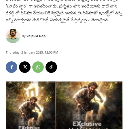
'సూపర్ స్టార్' గా అవతరించాడు. ప్రస్తుతం పాన్ ఇండియాను దాటి పాన్
వరల్డ్ లో సినిమా చేయడానికి సిద్ధమైన ఆయన ఈ సినిమాతో ఇండస్ట్రీలో ఉన్న
అన్ని రికార్డులను తుడిచిపెట్టే ప్రయత్నమైతే చేస్తున్నట్టుగా తెలుస్తోంది...
By
Velpula Gopi
Thursday, 2 January 2025, 12:05 PM