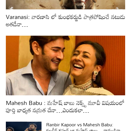
Varanasi: వారణాసి లో కుంభకర్ణుడి పాత్రపోషించే నటుడు
అతడేనా…
Mahesh Babu : మహేష్ బాబు నెక్స్ట్ మూవీ విషయంలో
పూర్తి బాధ్యత నమ్రత దేనా…ఎందుకలా…
Ranbir Kapoor vs Mahesh Babu:
రణబీర్ కపూర్ vs మహేష్ బాబు… రాముడిగా