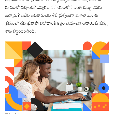
రూపంలో వచ్చింది? ఎన్నికల సమయంలోనే ఇంత డబ్బు ఎవరు
ఇచ్చారు? అనేవి అధికారులకు శేష ప్రశ్నలుగా మిగిలాయి. ఈ
క్రమంలో ధన ప్రవాహ నిరోధానికి కళ్లెం వేయాలని ఆదాయపు పన్ను
శాఖ నిర్ణయించింది.