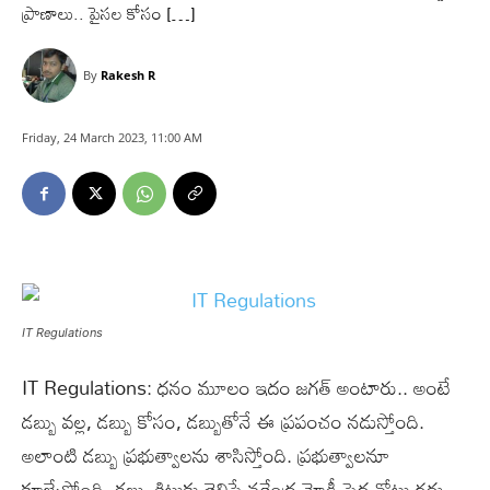
ప్రాణాలు.. పైసల కోసం […]
By
Rakesh R
Friday, 24 March 2023, 11:00 AM
IT Regulations
IT Regulations: ధనం మూలం ఇదం జగత్ అంటారు.. అంటే
డబ్బు వల్ల, డబ్బు కోసం, డబ్బుతోనే ఈ ప్రపంచం నడుస్తోంది.
అలాంటి డబ్బు ప్రభుత్వాలను శాసిస్తోంది. ప్రభుత్వాలనూ
కూల్చేస్తోంది. డబ్బు కిటుకు తెలిసే నరేంద్ర మోడీ పెద్ద నోట్లు రద్దు