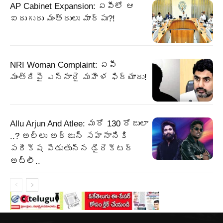
AP Cabinet Expansion: ఏపీలో ఆ
ఐదుగురు మంత్రులు మార్పు?!
NRI Woman Complaint: ఏపీ
మంత్రిపై ఎన్నారై మహిళ ఫిర్యాదు!
Allu Arjun And Atlee: మరో 130 రోజులా
..? అల్లు అర్జున్ సహనానికి
పరీక్ష పెడుతున్న డైరెక్టర్
అట్లీ..