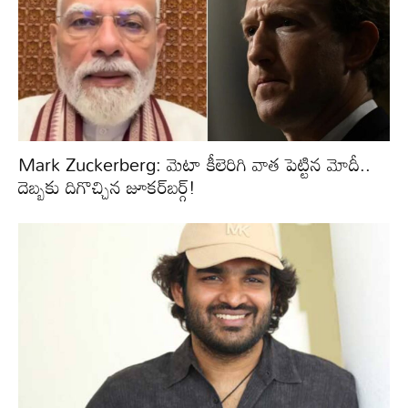
Mark Zuckerberg: మెటా కీలెరిగి వాత పెట్టిన మోదీ..
దెబ్బకు దిగొచ్చిన జూకర్‌బర్గ్‌!