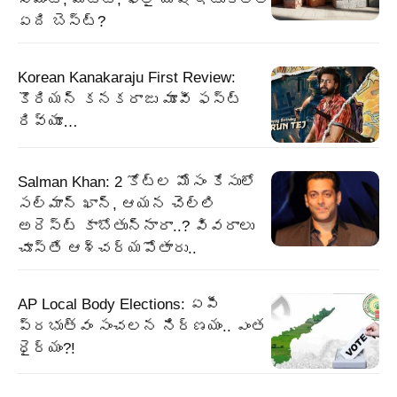
ఏది బెస్ట్?
Korean Kanakaraju First Review:
కొరియన్ కనకరాజు మూవీ ఫస్ట్
రివ్యూ…
Salman Khan: 2 కోట్ల మోసం కేసులో
సల్మాన్ ఖాన్, ఆయన చెల్లి
అరెస్ట్ కాబోతున్నారా..? వివరాలు
చూస్తే ఆశ్చర్యపోతారు..
AP Local Body Elections: ఏపీ
ప్రభుత్వం సంచలన నిర్ణయం.. ఎంత
ధైర్యం?!