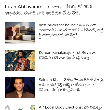
Kiran Abbavaram: ‘కాంతారా’ మేకర్స్ తో కిరణ్
అబ్బవరం..ఈసారి పాన్ ఇండియా నే టార్గెట్..
best bricks for house : ఇల్లు బలంగా
ఉండాలంటే ఏ ఇటుక వాడాలి? – సిమెంట్, మట్టి,
ఫ్లై యాష్ ఇటుకల్లో ఏది బెస్ట్?
Korean Kanakaraju First Review:
కొరియన్ కనకరాజు మూవీ ఫస్ట్ రివ్యూ…
Salman Khan: 2 కోట్ల మోసం కేసులో సల్మాన్
ఖాన్, ఆయన చెల్లి అరెస్ట్ కాబోతున్నారా..?
వివరాలు చూస్తే ఆశ్చర్యపోతారు..
AP Local Body Elections: ఏపీ ప్రభుత్వం