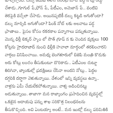
చేశాడు..గూగుల్ పే,ఫోన్ పే, పేటీఎం, అమెజాన్ పే.. వంటివి
తెరపైకి వచ్చేలా చేసాడు. అయినప్పటికీ డబ్బు కట్టడి ఆగుతోందా?
డబ్బు మార్పిడి ఆగుతోందా? పింక్ నోట్ లకు అలవాటు పడ్డ
ప్రాణాలు.. పైసల కోసం రకరకాల పన్నాగాలు పన్నుతున్నాయి.
మొన్న ఢిల్లీ లిక్కర్ స్కాం లో సౌత్ గ్రూప్ న కు చెందిన వ్యక్తులు 100
కోట్లను హైదరాబాద్ నుంచి ఢిల్లీకి హవాలా మార్గంలో తరలించారని
వార్తలు వినిపించాయి. ఆమధ్య బెంగళూరులో బిజెపి మంత్రి కొడుకు
ఆరు కోట్లు లంచం తీసుకుంటూ దొరికాడు.. ఏటీఎంల చుట్టూ
తిరిగినా, బ్యాంకుల్లో ప్రదక్షిణలు చేసినా అందని నోట్లు.. పెద్దల
దగ్గరికి దర్జాగా వెళుతున్నాయి. దేశంలో ఇన్ని వ్యవస్థలు ఉన్నా..
వాళ్లను ఏమీ చేయలేకపోతున్నాయి. వాళ్లు ఆడించినట్టు
ఆడుతున్నాయి. తాజాగా మన రాజ్యాంగం ప్రసాదించిన వ్యవస్థల్లో
ఒకటైన ఆదాయపు పన్ను శాఖ సరికొత్త నిబంధనలను
తీసుకొచ్చింది. అవి ఏంటయ్యా అంటే.. మన ఇంట్లో డబ్బు పరిమితికి