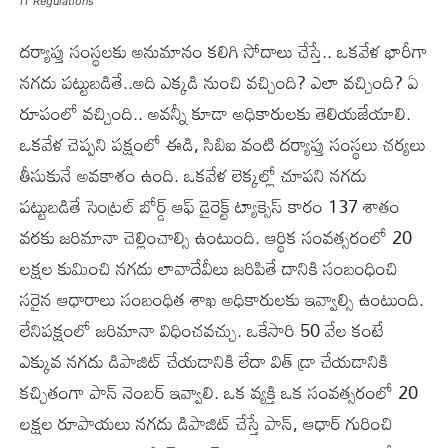
IT Regulations
దర్యాప్తు సంస్థలకు అనుమానం కలిగి సోదాలు చేస్తే.. ఒకవేళ భారీగా
నగదు పట్టుబడితే..అది ఎక్కడి నుంచి వచ్చింది? ఎలా వచ్చింది? ఏ
రూపంలో వచ్చింది.. అవన్నీ కూడా అధికారులకు తెలియజేయాలి.
ఒకవేళ చెప్పని పక్షంలో ఈడి, సిబిఐ వంటి దర్యాప్తు సంస్థలు చర్యలు
తీసుకునే అవకాశం ఉంది. ఒకవేళ లెక్కల్లో చూపని నగదు
పట్టుబడితే సెంట్రల్ బోర్డ్ ఆఫ్ డైరెక్ట్ ట్యాక్సెస్ కారం 137 శాతం
వరకు జరిమానా చెల్లించాల్సి ఉంటుంది. ఆర్థిక సంవత్సరంలో 20
లక్షల కుమించి నగదు లావాదేవీలు జరిపితే దానికి సంబంధించి
సరైన ఆధారాలు సంబంధిత శాఖ అధికారులకు ఇవ్వాల్సి ఉంటుంది.
లేనిపక్షంలో జరిమానా విధించవచ్చు. ఒకేసారి 50 వేల కంటే
ఎక్కువ నగదు డిపాజిట్ చేయడానికి లేదా విత్ డ్రా చేయడానికి
కచ్చితంగా పాన్ నెంబర్ ఇవ్వాలి. ఒక వ్యక్తి ఒక సంవత్సరంలో 20
లక్షల రూపాయలు నగదు డిపాజిట్ చేస్తే పాన్, ఆధార్ గురించి