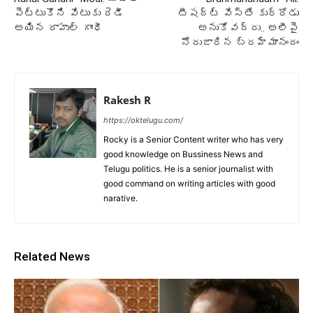
పెట్టుకొని వేటుకు రెడీ
టీషర్ట్ వేస్తే కుర్రోడు
అయిన రాహుల్ గాంధీ
అనుకోవద్దు.. అలీపై
నోరుజారిన బ్రహ్మానందం
Rakesh R
https://oktelugu.com/
Rocky is a Senior Content writer who has very
good knowledge on Bussiness News and
Telugu politics. He is a senior journalist with
good command on writing articles with good
narative.
Related News