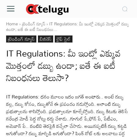
Home
ట్రెండింగ్ న్యూస్
IT Regulations: మీ ఇంట్లో ఎక్కువ మొత్తంలో డబ్బు
ఉందా; ఐతే ఈ ఐటీ నిబంధనలు...
ట్రెండింగ్ న్యూస్
బిజినెస్
లైఫ్ స్టైల్
IT Regulations: మీ ఇంట్లో ఎక్కువ
మొత్తంలో డబ్బు ఉందా; ఐతే ఈ ఐటీ
నిబంధనలు తెలుసా?
IT Regulations: ధనం మూలం ఇదం జగత్ అంటారు.. అంటే డబ్బు
వల్ల, డబ్బు కోసం, డబ్బుతోనే ఈ ప్రపంచం నడుస్తోంది. అలాంటి డబ్బు
ప్రభుత్వాలను శాసిస్తోంది. ప్రభుత్వాలనూ కూల్చేస్తోంది. డబ్బు కిటుకు తెలిసే
నరేంద్ర మోడీ పెద్ద నోట్లు రద్దు చేశాడు..గూగుల్ పే,ఫోన్ పే, పేటీఎం,
అమెజాన్ పే.. వంటివి తెరపైకి వచ్చేలా చేసాడు. అయినప్పటికీ డబ్బు కట్టడి
ఆగుతోందా? డబ్బు మార్పిడి ఆగుతోందా? పింక్ నోట్ లకు అలవాటు పడ్డ