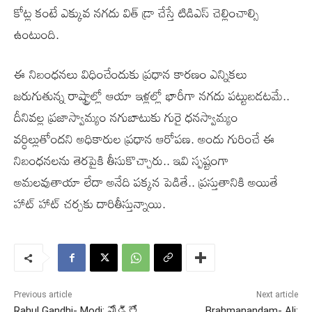
కోట్ల కంటే ఎక్కువ నగదు విత్ డ్రా చేస్తే టిడిఎస్ చెల్లించాల్సి
ఉంటుంది.
ఈ నిబంధనలు విధించేందుకు ప్రధాన కారణం ఎన్నికలు
జరుగుతున్న రాష్ట్రాల్లో ఆయా ఇళ్లల్లో భారీగా నగదు పట్టుబడటమే..
దీనివల్ల ప్రజాస్వామ్యం నగుబాటుకు గురై ధనస్వామ్యం
వర్ధిల్లుతోందని అధికారుల ప్రధాన ఆరోపణ. అందు గురించే ఈ
నిబంధనలను తెరపైకి తీసుకొచ్చారు.. ఇవి స్పష్టంగా
అమలవుతాయా లేదా అనేది పక్కన పెడితే.. ప్రస్తుతానికి అయితే
హాట్ హాట్ చర్చకు దారితీస్తున్నాయి.
Previous article
Next article
Rahul Gandhi- Modi: మోడీతో
Brahmanandam- Ali: