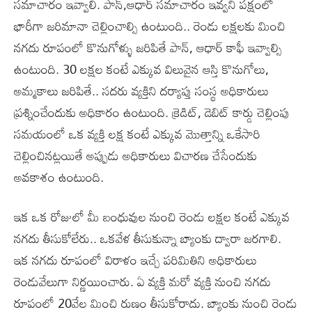
సమాచారం ఇవ్వాలి. పాన్,ఆధార్ సమాచారం ఇవ్వని పక్షంలో
భారీగా జరిమానా చెల్లించాల్సి ఉంటుంది.. రెండు లక్షలకు మించి
నగదు రూపంలో కొనుగోళ్ళు జరిపితే పాన్, ఆధార్ కాఫీ ఇవ్వాల్సి
ఉంటుంది. 30 లక్షల కంటే ఎక్కువ విలువైన ఆస్తి కొనుగోలు,
అమ్మకాలు జరిపితే.. సదరు వ్యక్తిని దర్యాప్తు సంస్థ అధికారులు
ప్రశ్నించేందుకు అధికారం ఉంటుంది. క్రెడిట్, డెబిట్ కార్డు చెల్లింపు
సమయంలో ఒక వ్యక్తి లక్ష కంటే ఎక్కువ మొత్తాన్ని ఒకేసారి
చెల్లించినట్లయితే అప్పుడు అధికారులు విచారణ చేసేందుకు
అవకాశం ఉంటుంది.
ఇక ఒక రోజులో మీ బంధువుల నుంచి రెండు లక్షల కంటే ఎక్కువ
నగదు తీసుకోలేరు.. ఒకవేళ తీసుకున్నా బ్యాంకు ద్వారా జరగాలి.
ఇక నగదు రూపంలో విరాళం ఇచ్చే పరిమితిని అధికారులు
రెండువేలుగా నిర్ణయించారు. ఏ వ్యక్తి మరో వ్యక్తి నుంచి నగదు
రూపంలో 20వేల మించి రుణం తీసుకోరాదు. బ్యాంకు నుంచి రెండు