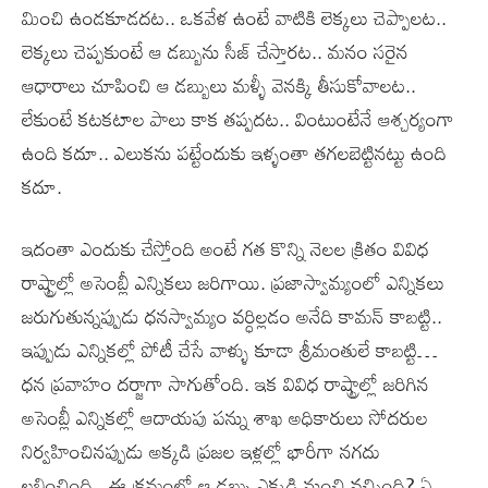
మించి ఉండకూడదట.. ఒకవేళ ఉంటే వాటికి లెక్కలు చెప్పాలట..
లెక్కలు చెప్పకుంటే ఆ డబ్బును సీజ్ చేస్తారట.. మనం సరైన
ఆధారాలు చూపించి ఆ డబ్బులు మళ్ళీ వెనక్కి తీసుకోవాలట..
లేకుంటే కటకటాల పాలు కాక తప్పదట.. వింటుంటేనే ఆశ్చర్యంగా
ఉంది కదూ.. ఎలుకను పట్టేందుకు ఇళ్ళంతా తగలబెట్టినట్టు ఉంది
కదూ.
ఇదంతా ఎందుకు చేస్తోంది అంటే గత కొన్ని నెలల క్రితం వివిధ
రాష్ట్రాల్లో అసెంబ్లీ ఎన్నికలు జరిగాయి. ప్రజాస్వామ్యంలో ఎన్నికలు
జరుగుతున్నప్పుడు ధనస్వామ్యం వర్ధిల్లడం అనేది కామన్ కాబట్టి..
ఇప్పుడు ఎన్నికల్లో పోటీ చేసే వాళ్ళు కూడా శ్రీమంతులే కాబట్టి…
ధన ప్రవాహం దర్జాగా సాగుతోంది. ఇక వివిధ రాష్ట్రాల్లో జరిగిన
అసెంబ్లీ ఎన్నికల్లో ఆదాయపు పన్ను శాఖ అధికారులు సోదరుల
నిర్వహించినప్పుడు అక్కడి ప్రజల ఇళ్లల్లో భారీగా నగదు
లభించింది.. ఈ క్రమంలో ఆ డబ్బు ఎక్కడి నుంచి వచ్చింది? ఏ