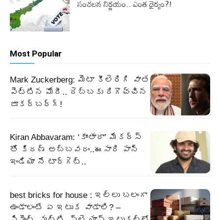
సంచలన నిర్ణయం.. ఎంత ధైర్యం?!
Most Popular
Mark Zuckerberg: మెటా కీలెరిగి వాత
పెట్టిన మోదీ.. దెబ్బకు దిగొచ్చిన
జూకర్‌బర్గ్‌!
Kiran Abbavaram: ‘కాంతారా’ మేకర్స్
తో కిరణ్ అబ్బవరం..ఈసారి పాన్
ఇండియా నే టార్గెట్..
best bricks for house : ఇల్లు బలంగా
ఉండాలంటే ఏ ఇటుక వాడాలి? –
సిమెంట్, మట్టి, ఫ్లై యాష్ ఇటుకల్లో