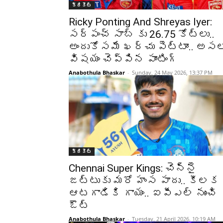
క్రికెట్‌
Ricky Ponting And Shreyas Iyer:
సర్పంచ్ సాబ్ కు 26.75 కోట్లు..
అందుకోసమే ఖర్చు పెట్టాం.. అసల
విషయం చెప్పిన పాంటింగ్
Anabothula Bhaskar
-
Sunday, 24 May 2026, 13:37 PM
క్రికెట్‌
Chennai Super Kings: చెన్నై
జట్టుకు మరో హంస పాదు.. కీలక
ఆటగాడికి గాయం.. ఐపీఎల్ నుంచి
ఔట్
Anabothula Bhaskar
-
Tuesday, 21 April 2026, 10:19 AM