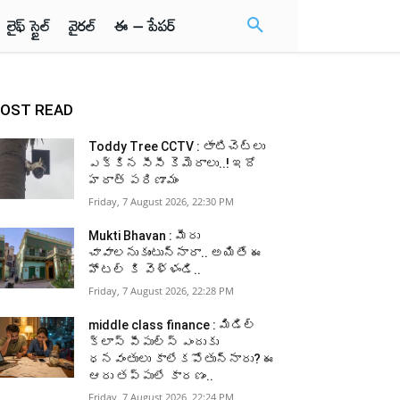
లైఫ్ స్టైల్
వైరల్
ఈ – పేపర్
OST READ
Toddy Tree CCTV : తాటిచెట్లు
ఎక్కిన సీసీ కెమెరాలు..! ఇదో
హఠాత్ పరిణామం
Friday, 7 August 2026, 22:30 PM
Mukti Bhavan : మీరు
చావాలనుకుంటున్నారా.. అయితే ఈ
హోటల్ కి వెళ్ళండి..
Friday, 7 August 2026, 22:28 PM
middle class finance : మిడిల్
క్లాస్ పీపుల్స్ ఎందుకు
ధనవంతులు కాలేకపోతున్నారు? ఈ
ఆరు తప్పులే కారణం..
Friday, 7 August 2026, 22:24 PM