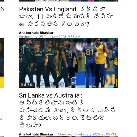
26
Pakistan Vs England: కర్మరా
బాబూ.. 11 మందితో బ్యాటింగ్ చేసినా
ఈ పాకిస్తాన్ గెలవదా?
Anabothula Bhaskar
-
Wednesday, 25 February 2026, 9:38 AM
క్రికెట్‌
Sri Lanka vs Australia :
ఆస్ట్రేలియాను ఇంటికి
పంపించడమే కాదు.. శ్రీలంక ఎన్ని
రికార్డులు బద్దలు కొట్టిందో
PM
తెలుసా?
Anabothula Bhaskar
-
Monday, 16 February 2026, 23:05 PM