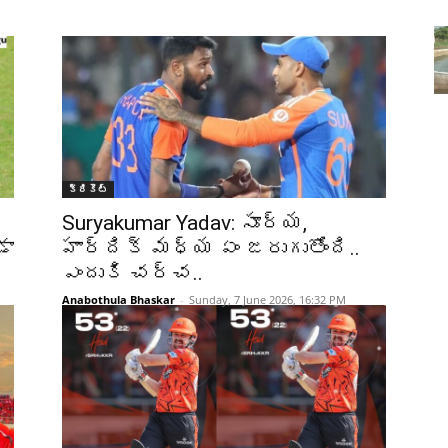
M
క్రికెట్‌
Suryakumar Yadav: సూర్య,
డా
హార్దిక్ మధ్య ఏం జరుగుతోంది..
ఎందుకి చర్చ..
Anabothula Bhaskar
-
Sunday, 7 June 2026, 16:32 PM