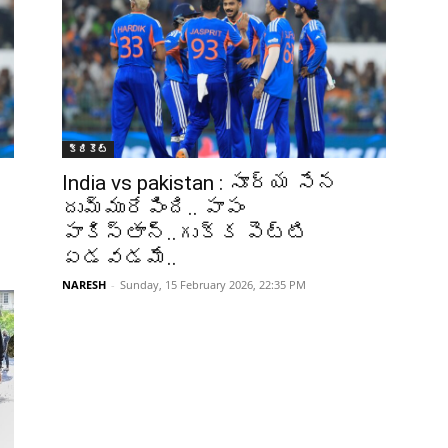
క్రికెట్‌
India vs pakistan : సూర్య సేన
దుమ్మురేపింది.. పాపం
పాకిస్తాన్..గుక్క పెట్టి
ఏడవడమే..
NARESH
-
Sunday, 15 February 2026, 22:35 PM