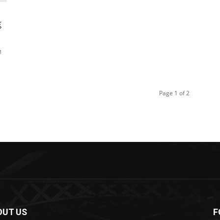
క
M
Page 1 of 2
OUT US
F