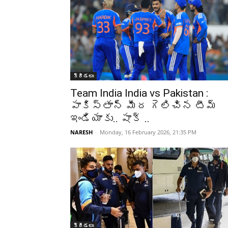
క్రీడలు
Team India India vs Pakistan :
పాకిస్తాన్ మీద గెలిచిన టీమ్
ఇండియాకు.. షాక్ ..
NARESH
-
Monday, 16 February 2026, 21:35 PM
క్రీడలు