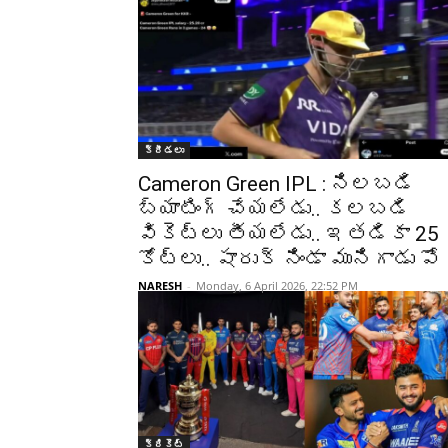
క్రీడలు
Cameron Green IPL : నిలబడి
బ్యాటింగ్ చేయలేడు.. కలబడి
వికెట్లు తీయలేడు.. ఇతడికా 25
కోట్లు.. షారుక్ నిండా మునిగాడు పో
NARESH
-
Monday, 6 April 2026, 22:52 PM
క్రికెట్‌