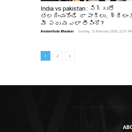
India vs pakistan : సిగ్గుతో
తలదించుకోండి రా పాకీలు.. శ్రీలం
మీ పరువు ఎలా తీసిందో?
Anabothula Bhaskar
-
Sunday, 15 February 2026, 22:31 P
1
2
AB