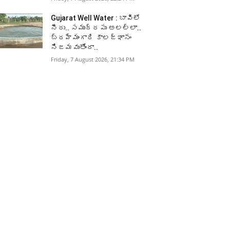
Gujarat Well Water : బావిలో
నీరు.. సముద్రపు అలల్లా..
బ్రహ్మంగారి కాలజ్ఞానం
నిజమవుతోందా..
Friday, 7 August 2026, 21:34 PM