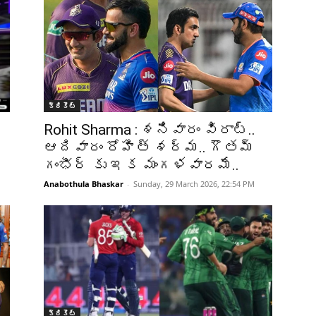
క్రికెట్‌
Rohit Sharma : శనివారం విరాట్..
ఆదివారం రోహిత్ శర్మ.. గౌతమ్
గంభీర్ కు ఇక మంగళవారమే..
Anabothula Bhaskar
-
Sunday, 29 March 2026, 22:54 PM
క్రికెట్‌