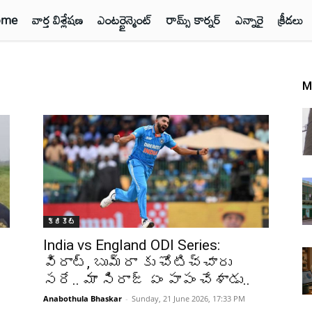
ome
వార్త విశ్లేషణ
ఎంటర్టైన్మెంట్
రామ్స్ కార్నర్
ఎన్నారై
క్రీడలు
M
క్రికెట్‌
India vs England ODI Series:
విరాట్, బుమ్రా కు చోటిచ్చారు
సరే.. మా సిరాజ్ ఏం పాపం చేశాడు..
Anabothula Bhaskar
-
Sunday, 21 June 2026, 17:33 PM