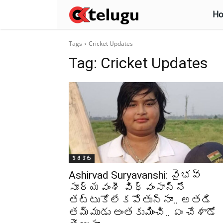
H
Tags
Cricket Updates
Tag:
Cricket Updates
క్రికెట్‌
Ashirvad Suryavanshi: వైభవ్
సూర్యవంశీ విధ్వంసాన్నే
తట్టుకోలేకపోతున్నాం.. అతడి
తమ్ముడు అంతకుమించి.. ఏం చేశాడో