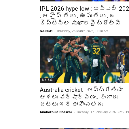
IPL 2026 hype low : ఐపీఎల్ 20
: ఆ హైప్ లేదు.. ఊపు లేదు.. ఈ
కెప్టెన్ల ముఖాలపై ట్రోల్స్
NARESH
-
Thursday, 26 March 2026, 11:50 AM
క్రికెట్‌
Australia cricket : ఆస్ట్రేలియా
ఆశలు వర్షార్పణం.. కంగారు
జట్టు ఇది ఊహించలేదు!
Anabothula Bhaskar
-
Tuesday, 17 February 2026, 22:55 