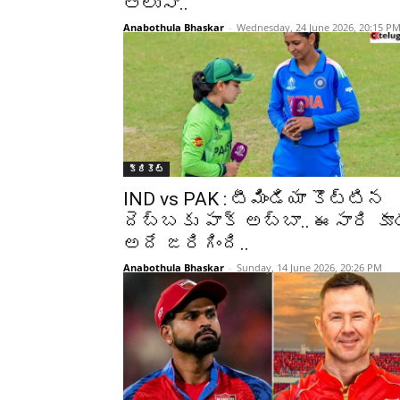
తెలుసా..
Anabothula Bhaskar
-
Wednesday, 24 June 2026, 20:15 P
క్రికెట్‌
IND vs PAK : టీమిండియా కొట్టిన
దెబ్బకు పాక్ అబ్బా.. ఈసారి కూ
అదే జరిగింది..
Anabothula Bhaskar
-
Sunday, 14 June 2026, 20:26 PM