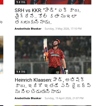
క్రికెట్‌
SRH vs KKR: “హెడ్” ఏక్ కాదు..
మైగ్రేనే.. కోల్ కతా ను ఇలా
ు
తగులుకున్నాడు..
Anabothula Bhaskar
-
Sunday, 3 May 2026, 17:10 PM
క్రికెట్‌
Heinrich Klaasen: హెడ్, అభిషేక్
కాదు.. ఇదిగో ఇతడే సన్ రైజర్స్
ను నిలబెడుతున్నాడు
Anabothula Bhaskar
-
Sunday, 19 April 2026, 21:07 PM