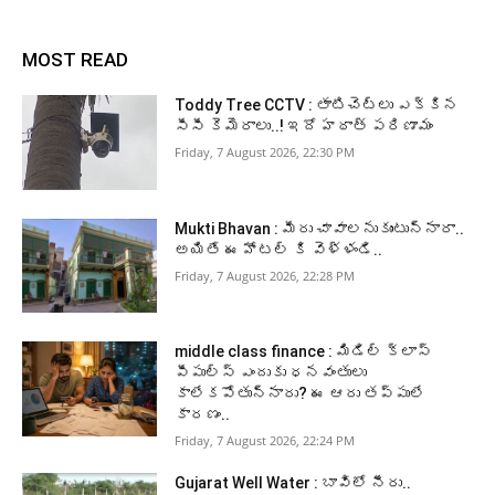
MOST READ
Toddy Tree CCTV : తాటిచెట్లు ఎక్కిన
సీసీ కెమెరాలు..! ఇదో హఠాత్ పరిణామం
Friday, 7 August 2026, 22:30 PM
Mukti Bhavan : మీరు చావాలనుకుంటున్నారా..
అయితే ఈ హోటల్ కి వెళ్ళండి..
Friday, 7 August 2026, 22:28 PM
middle class finance : మిడిల్ క్లాస్
పీపుల్స్ ఎందుకు ధనవంతులు
కాలేకపోతున్నారు? ఈ ఆరు తప్పులే
కారణం..
Friday, 7 August 2026, 22:24 PM
Gujarat Well Water : బావిలో నీరు..