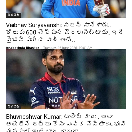
క్రికెట్‌
Vaibhav Suryavanshi: మటన్ మానేశాడు..
రోజుకు 600 చొప్పున మొదలుపెట్టాడు.. ఇదీ
వైభవ్ సూర్య వంశీ అంటే..
Anabothula Bhaskar
-
Tuesday, 16 June 2026, 10:01 AM
క్రికెట్‌
Bhuvneshwar Kumar: టాలెంట్ కాదు.. అలా
అయితేనే జట్టు కోసం ఎంపిక చేస్తారు..భువి
మనసులో ఇంత బాధ దాగుందా