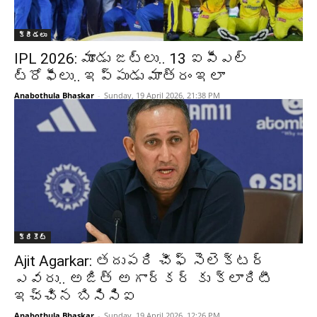
క్రీడలు
IPL 2026: మూడు జట్లు.. 13 ఐపీఎల్
ట్రోఫీలు.. ఇప్పుడు మాత్రం ఇలా
Anabothula Bhaskar
-
Sunday, 19 April 2026, 21:38 PM
క్రికెట్‌
Ajit Agarkar: తదుపరి చీఫ్ సెలెక్టర్
ఎవరు.. అజిత్ అగార్కర్ కు క్లారిటీ
ఇచ్చిన బిసిసిఐ
Anabothula Bhaskar
-
Sunday, 19 April 2026, 12:26 PM