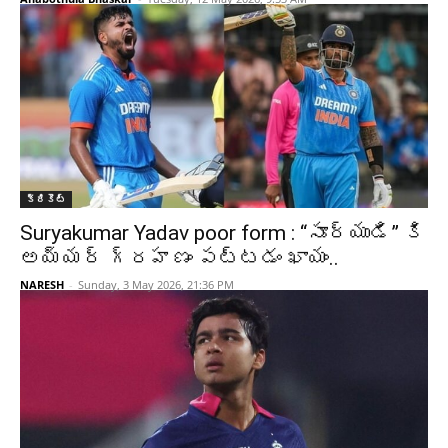
క్రికెట్‌
Suryakumar Yadav poor form : “సూర్యుడి” కి
అయ్యర్ గ్రహణం పట్టడం ఖాయం..
NARESH
-
Sunday, 3 May 2026, 21:36 PM