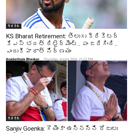
క్రికెట్‌
KS Bharat Retirement: తెలుగు క్రికెటర్
కేఎస్ భరత్ రిటైర్మెంట్.. ఏం జరిగింది..
ఎందుకీ హఠాత్ నిర్ణయం
Anabothula Bhaskar
-
Thursday, 4 June 2026, 21:22 PM
క్రికెట్‌
Sanjiv Goenka: గొయెంకా ఉన్నన్ని రోజులు