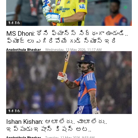
క్రికెట్‌
MS Dhoni: ధోని ఫ్యాన్స్ సిద్ధంగా ఉండండి..
ఫ్యూజ్ లు ఎగిరిపోయే గుడ్ న్యూస్ ఇది
Anabothula Bhaskar
-
Wednesday, 13 May 2026, 11:17 AM
క్రికెట్‌
Ishan Kishan: ఆలూ లేదు.. చూలూ లేదు..
ఇప్పుడు ఇషాన్ కిషన్ అట..
Anabothula Bhaskar
-
Tuesday, 12 May 2026, 9:53 AM