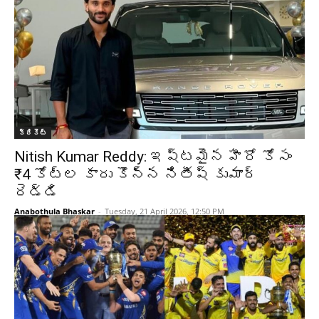
క్రికెట్‌
Nitish Kumar Reddy: ఇష్టమైన హీరో కోసం
₹4 కోట్ల కారు కొన్న నితీష్ కుమార్
రెడ్డి
Anabothula Bhaskar
-
Tuesday, 21 April 2026, 12:50 PM