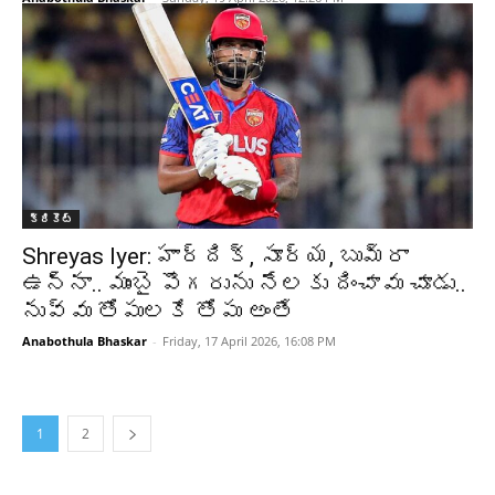
క్రికెట్‌
Shreyas Iyer: హార్దిక్, సూర్య, బుమ్రా
ఉన్నా.. ముంబై పొగరును నేలకు దించావు చూడు..
నువ్వు తోపులకే తోపు అంతే
Anabothula Bhaskar
-
Friday, 17 April 2026, 16:08 PM
1
2