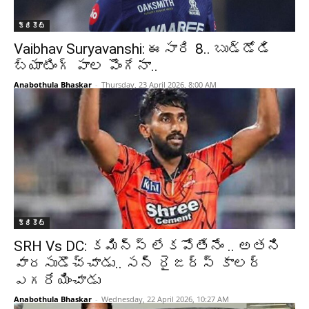
క్రికెట్‌
Vaibhav Suryavanshi: ఈసారి 8.. బుడ్డోడి
బ్యాటింగ్ పాల పొంగేనా..
Anabothula Bhaskar
-
Thursday, 23 April 2026, 8:00 AM
క్రికెట్‌
SRH Vs DC: కమిన్స్ లేకపోతేనేం .. అతని
వారసుడొచ్చాడు.. సన్ రైజర్స్ కాలర్
ఎగరేయించాడు
Anabothula Bhaskar
-
Wednesday, 22 April 2026, 10:27 AM