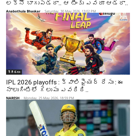
లక్నో బాగుపడదా.. ఆ టీంకు ఎవరూ ఆడరా..
Anabothula Bhaskar
-
Saturday, 30 May 2026, 13:02 PM
క్రీడలు
IPL 2026 playoffs : క్వాలిఫైయర్ రేసు : ఈ
నాలుగింటిలో గెలుపు ఎవరిది..
NARESH
-
Monday, 25 May 2026, 18:59 PM