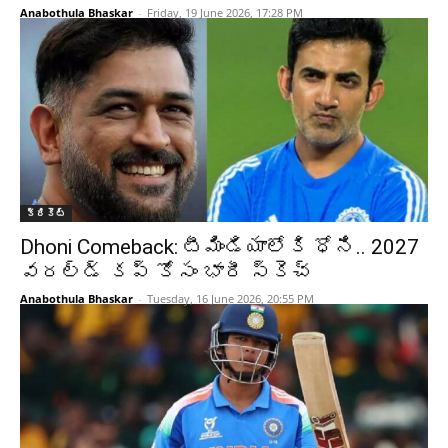
Anabothula Bhaskar
-
Friday, 19 June 2026, 17:28 PM
క్రికెట్‌
Dhoni Comeback: టీమిండియాలోకి ధోని.. 2027
వరల్డ్ కప్ కోసం భారీ స్కెచ్
Anabothula Bhaskar
-
Tuesday, 16 June 2026, 20:55 PM