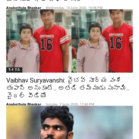
Anabothula Bhaskar
-
Wednesday, 10 June 2026, 19:48 PM
క్రికెట్‌
Vaibhav Suryavanshi: వైభవ్ సూర్య వంశే
తుఫాన్ అనుకుంటే.. అతడి తమ్ముడు సునామి..
వైరల్ వీడియో
Anabothula Bhaskar
-
Sunday, 7 June 2026, 17:40 PM