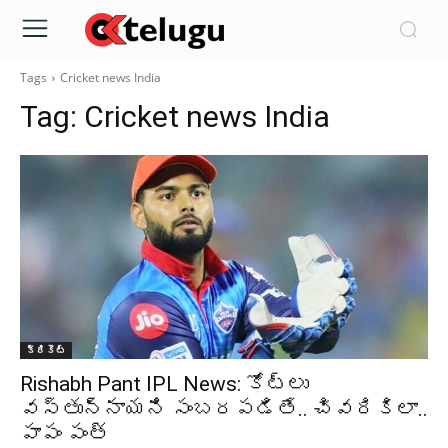
Tags
Cricket news India
Tag:
Cricket news India
క్రికెట్‌
Rishabh Pant IPL News: కోట్లు
వస్తున్నాయని సంబరపడితే.. చివరికిలా..
పాపం పంత్