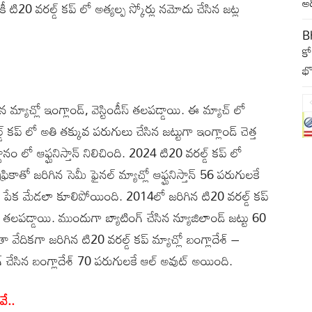
అద
 టి20 వరల్డ్ కప్ లో అత్యల్ప స్కోర్లు నమోదు చేసిన జట్ల
B
కో
భొ
మ్యాచ్లో ఇంగ్లాండ్, వెస్టిండీస్ తలపడ్డాయి. ఈ మ్యాచ్ లో
 కప్ లో అతి తక్కువ పరుగులు చేసిన జట్టుగా ఇంగ్లాండ్ చెత్త
థానం లో ఆఫ్ఘనిస్తాన్ నిలిచింది. 2024 టి20 వరల్డ్ కప్ లో
ఆఫ్రికాతో జరిగిన సెమీ ఫైనల్ మ్యాచ్లో ఆఫ్ఘనిస్తాన్ 56 పరుగులకే
్డర్ పేక మేడలా కూలిపోయింది. 2014లో జరిగిన టి20 వరల్డ్ కప్
్లు తలపడ్డాయి. ముందుగా బ్యాటింగ్ చేసిన న్యూజిలాండ్ జట్టు 60
దికగా జరిగిన టి20 వరల్డ్ కప్ మ్యాచ్లో బంగ్లాదేశ్ –
గ్ చేసిన బంగ్లాదేశ్ 70 పరుగులకే ఆల్ అవుట్ అయింది.
వే..