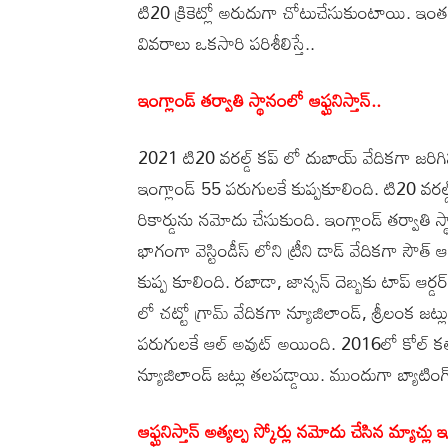
టి20 క్రికెట్లో అరుదుగా చోటుచేసుకుంటాయి. ఇంతకీ
వివరాలు ఒకసారి పరిశీలిస్తే..
ఇంగ్లాండ్ తర్వాతి స్థానంలో ఆఫ్ఘనిస్తాన్..
2021 టి20 వరల్డ్ కప్ లో దుబాయ్ వేదికగా జరిగిన 
ఇంగ్లాండ్ 55 పరుగులకే కుప్పకూలింది. టి20 వరల్డ్
రికార్డును నమోదు చేసుకుంది. ఇంగ్లాండ్ తర్వాతి స్
భాగంగా వెస్టిండీస్ లోని ట్రీని డాడ్ వేదికగా సౌత్ 
కుప్ప కూలింది. రబాడా, జాన్సన్ దెబ్బకు టాప్ ఆర
లో చట్టో గ్రామ్ వేదికగా న్యూజిలాండ్, శ్రీలంక జట
పరుగులకే ఆల్ అవుట్ అయింది. 2016లో కోల్ కతా వే
న్యూజిలాండ్ జట్లు తలపడ్డాయి. ముందుగా బ్యాటిం
ఆఫ్ఘనిస్తాన్ అత్యల్ప స్కోర్లు నమోదు చేసిన మ్యాచ్లు ఇ