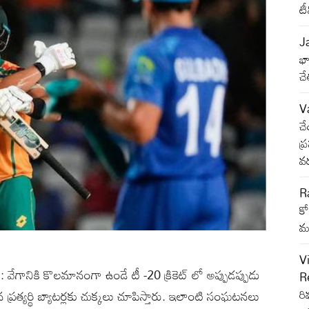
ట
J
భా
చే
Va
చే
ప్
వర
Ra
కో
మన
V
గానికి కొలమానంగా ఉండే టీ -20 క్రికెట్ లో అప్పుడప్పుడు
Re
రి
ప్రత్యర్థి బ్యాటర్లకు చుక్కలు చూపిస్తారు. ఇలాంటి సంఘటనలు