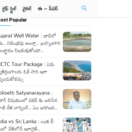
లైఫ్ స్టైల్
వైరల్
ఈ – పేపర్
ost Popular
ujarat Well Water : బావిలో
రు.. సముద్రపు అలల్లా.. బ్రహ్మంగారి
ాలజ్ఞానం నిజమవుతోందా..
RCTC Tour Package : ఏడు
యోతిర్లింగాలను ఓకే సారి ఇలా
్శించుకోవచ్చు
olisetti Satyanarayana :
ైజాగ్ విషయంలో పవన్ కు జనసేన
జీ నేత వార్నింగ్.. ఏం జరిగింది..
ndia vs Sri Lanka : లంక బీ
ంలో చేతిలోనే ఇలాగైతే..