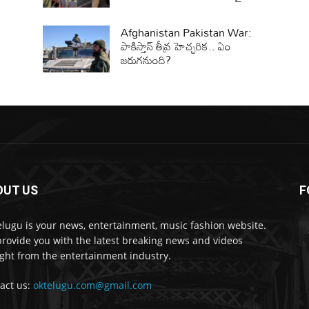
Afghanistan Pakistan War:
పాకిస్తాన్‌ తీవ్ర హెచ్చరిక.. ఏం
జరుగనుంది?
OUT US
F
lugu is your news, entertainment, music fashion website.
rovide you with the latest breaking news and videos
ight from the entertainment industry.
act us:
oktelugu.com@gmail.com