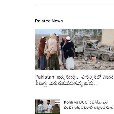
Related News
Pakistan: ఖర్మ రిటర్న్‌.. పాకిస్తాన్‌లో వరుస
పేలుళ్లు..విరుచుకుపడుతున్న డ్రోన్లు..!
Kohli vs BCCI : బీసీసీఐ ఐతే
ఏంటి? ఇక్కడ విరాట్ చెప్పిందే రూల్