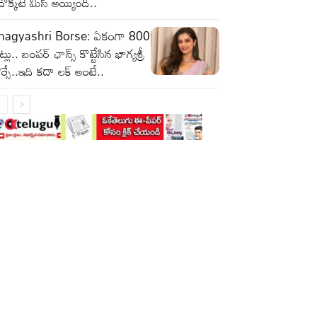
ొక్కటే మిస్ అయ్యింది..
hagyashri Borse: ఏకంగా 800
ట్లు.. బంపర్ ఛాన్స్ కొట్టేసిన భాగ్యశ్రీ
ర్సే..ఇది కదా లక్ అంటే..