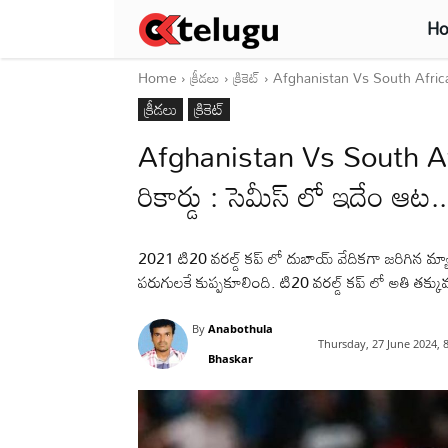
H
Home
క్రీడలు
క్రికెట్‌
Afghanistan Vs South Africa Semi 
క్రీడలు
క్రికెట్‌
Afghanistan Vs South Afric
రికార్డు : సెమీస్ లో ఇదేం ఆట.
2021 టి20 వరల్డ్ కప్ లో దుబాయ్ వేదికగా జరిగిన మ్యాచ్
పరుగులకే కుప్పకూలింది. టి20 వరల్డ్ కప్ లో అతి తక్కువ 
By
Anabothula
Thursday, 27 June 2024, 
Bhaskar