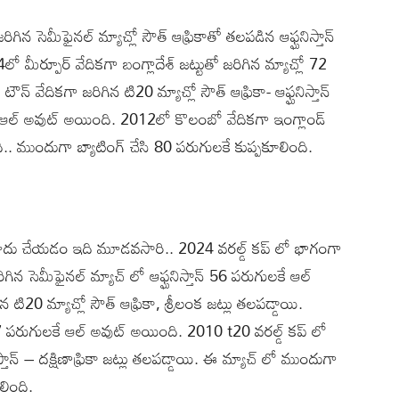
ిగిన సెమీఫైనల్ మ్యాచ్లో సౌత్ ఆఫ్రికాతో తలపడిన ఆఫ్ఘనిస్తాన్
 మీర్పూర్ వేదికగా బంగ్లాదేశ్ జట్టుతో జరిగిన మ్యాచ్లో 72
్ టౌన్ వేదికగా జరిగిన టి20 మ్యాచ్లో సౌత్ ఆఫ్రికా- ఆఫ్ఘనిస్తాన్
కే ఆల్ అవుట్ అయింది. 2012లో కొలంబో వేదికగా ఇంగ్లాండ్
ంది.. ముందుగా బ్యాటింగ్ చేసి 80 పరుగులకే కుప్పకూలింది.
ర్లు నమోదు చేయడం ఇది మూడవసారి.. 2024 వరల్డ్ కప్ లో భాగంగా
తో జరిగిన సెమీఫైనల్ మ్యాచ్ లో ఆఫ్ఘనిస్తాన్ 56 పరుగులకే ఆల్
ి20 మ్యాచ్లో సౌత్ ఆఫ్రికా, శ్రీలంక జట్లు తలపడ్డాయి.
 77 పరుగులకే ఆల్ అవుట్ అయింది. 2010 t20 వరల్డ్ కప్ లో
నిస్తాన్ – దక్షిణాఫ్రికా జట్లు తలపడ్డాయి. ఈ మ్యాచ్ లో ముందుగా
లింది.