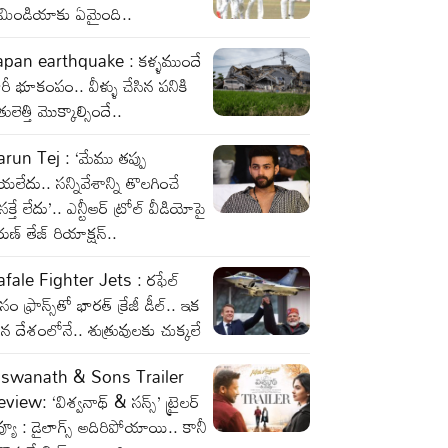
ీమిండియాకు ఏమైంది..
apan earthquake : కళ్ళముందే
రీ భూకంపం.. వీళ్ళు చేసిన పనికి
తులెత్తి మొక్కాల్సిందే..
run Tej : ‘మేము తప్పు
యలేదు.. సన్నివేశాన్ని తొలగించే
రసక్తే లేదు’.. ఎన్టీఆర్ ట్రోల్ వీడియోపై
ుణ్ తేజ్ రియాక్షన్..
fale Fighter Jets : రఫేల్‌
సం ఫ్రాన్స్‌తో భారత్‌ క్రేజీ డీల్‌.. ఇక
 దేశంలోనే.. శుత్రువులకు చుక్కలే
iswanath & Sons Trailer
view: ‘విశ్వనాథ్ & సన్స్’ ట్రైలర్
వ్యూ : డైలాగ్స్ అదిరిపోయాయి.. కానీ