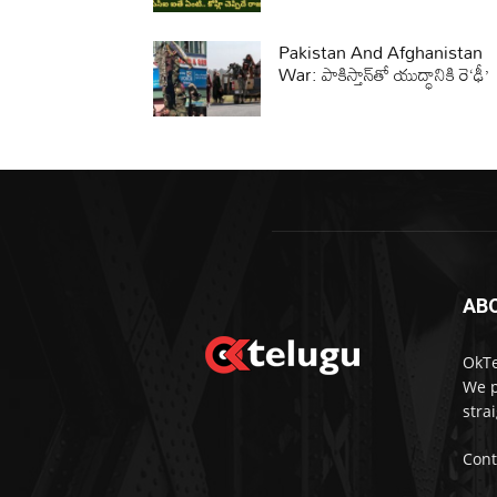
Pakistan And Afghanistan
War: పాకిస్తాన్‌తో యుద్ధానికి రె‘ఢీ’
AB
OkTe
We p
stra
Cont