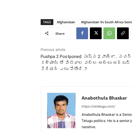
TAGS
Afghanistan
Afghanistan Vs South Africa Semi
Share
Previous article
Pushpa 2 Postponed: పుష్ప 2 వాయిదా… పవన్
కళ్యాణ్ తో విబేధాల వల్ల అల్లు అర్జున్
కెరియర్ ఎటు పోతోంది..?
Anabothula Bhaskar
https://oktelugu.com/
Anabothula Bhaskar is a Senio
Telugu politics. He is a senior
narative.