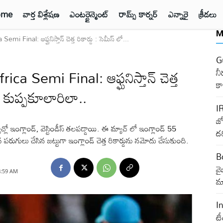
ome
వార్త విశ్లేషణ
ఎంటర్టైన్మెంట్
రామ్స్ కార్నర్
ఎన్నారై
క్రీడలు
M
Final: ఆఫ్ఘనిస్తాన్ చెత్త రికార్డు : సెమీస్ లో...
G
a Semi Final: ఆఫ్ఘనిస్తాన్ చెత్త
నీ
క
. కుప్పకూలారిలా..
I
జ్
లో ఇంగ్లాండ్, వెస్టిండీస్ తలపడ్డాయి. ఈ మ్యాచ్ లో ఇంగ్లాండ్ 55
దర
పరుగులు చేసిన జట్టుగా ఇంగ్లాండ్ చెత్త రికార్డును నమోదు చేసుకుంది.
B
వ
8:59 AM
మా
I
టీ