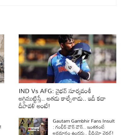
IND Vs AFG: వైభవ్ సూర్యవంశీ
అగ్గిముట్టిస్తే.. అతడు కాల్చేశాడు.. ఇదీ కదా
దీపావళి అంటే!
Gautam Gambhir Fans Insult
!
: గంభీర్ డౌన్ డౌన్.. ఇంతకంటే
అవమానం ఉండదు.. వీడియో వైరల్!