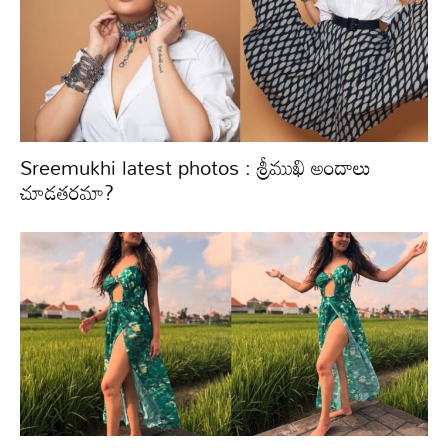
Sreemukhi latest photos : శ్రీముఖి అందాలు
చూడతరమా?