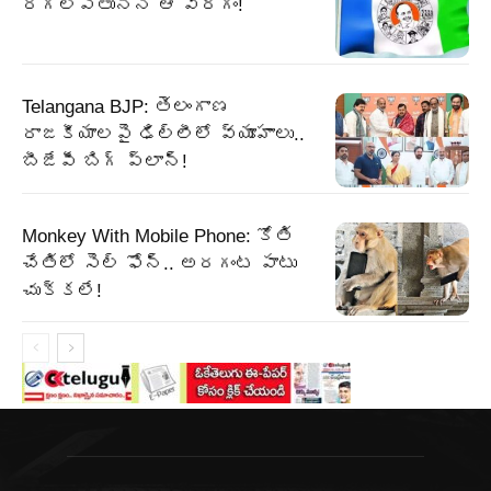
రగిలిపోతున్న ఆ వర్గం!
Telangana BJP: తెలంగాణ
రాజకీయాలపై ఢిల్లీలో వ్యూహాలు..
బీజేపీ బిగ్‌ ప్లాన్‌!
Monkey With Mobile Phone: కోతి
చేతిలో సెల్ ఫోన్.. అరగంట పాటు
చుక్కలే!