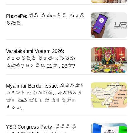
PhonePe: ఫోన్ పే యూజర్స్ కు గుడ్
న్యూస్..
Varalakshmi Vratam 2026:
వరలక్ష్మీ వ్రతం ఎప్పుడు
చేయాలి? ఆగస్టు 21నా.. 28నా?
Myanmar Border Issue: మయన్మార్‌
సరిహద్దు సమస్య.. చారిత్రక
భారం నుంచి భద్రతా పరిష్కారం
దిశగా..
YSR Congress Party: వైసిపి పై