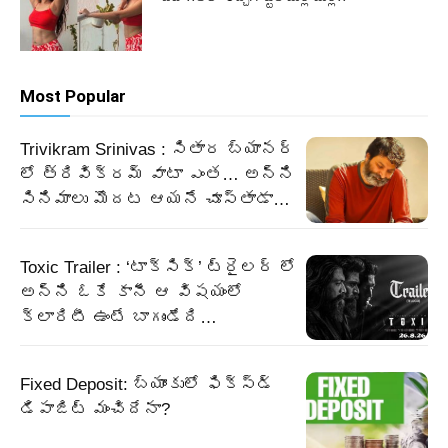
Most Popular
Trivikram Srinivas : సితార బ్యానర్
లో త్రివిక్రమ్ వాటా ఎంత… అన్ని
సినిమాలు మొదట ఆయనే చూస్తాడా…
Toxic Trailer : ‘టాక్సిక్’ ట్రైలర్ లో
అన్ని ఓకే కానీ ఆ విషయంలో
క్లారిటీ ఉంటే బాగుండేది…
Fixed Deposit: బ్యాంకులో ఫిక్స్డ్
డిపాజిట్ మంచిదేనా?