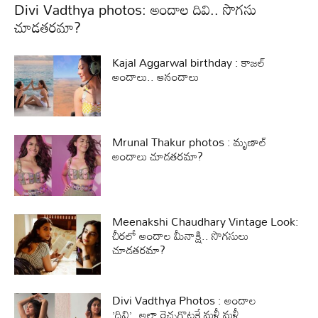
Divi Vadthya photos: అందాల దివి.. సొగసు
చూడతరమా?
Kajal Aggarwal birthday : కాజల్
అందాలు.. ఆనందాలు
Mrunal Thakur photos : మృణాల్
అందాలు చూడతరమా?
Meenakshi Chaudhary Vintage Look:
చీరలో అందాల మీనాక్షి.. సొగసులు
చూడతరమా?
Divi Vadthya Photos : అందాల
’దివి’..అలా రెచ్చగొట్టకే మళ్లీ మళ్లీ..