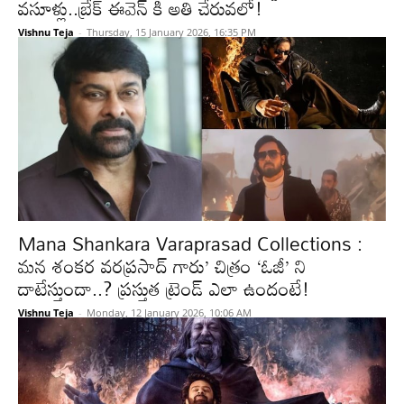
వసూళ్లు..బ్రేక్ ఈవెన్ కి అతి చేరువలో!
Vishnu Teja
-
Thursday, 15 January 2026, 16:35 PM
Mana Shankara Varaprasad Collections :
మన శంకర వరప్రసాద్ గారు’ చిత్రం ‘ఓజీ’ ని
దాటేస్తుందా..? ప్రస్తుత ట్రెండ్ ఎలా ఉందంటే!
Vishnu Teja
-
Monday, 12 January 2026, 10:06 AM