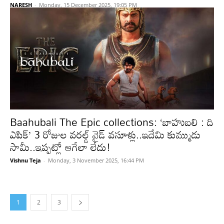
NARESH
-
Monday, 15 December 2025, 19:05 PM
Baahubali The Epic collections: ‘బాహుబలి : ది
ఎపిక్’ 3 రోజుల వరల్డ్ వైడ్ వసూళ్లు..ఇదేమి కుమ్ముడు
సామీ..ఇప్పట్లో ఆగేలా లేదు!
Vishnu Teja
-
Monday, 3 November 2025, 16:44 PM
1
2
3