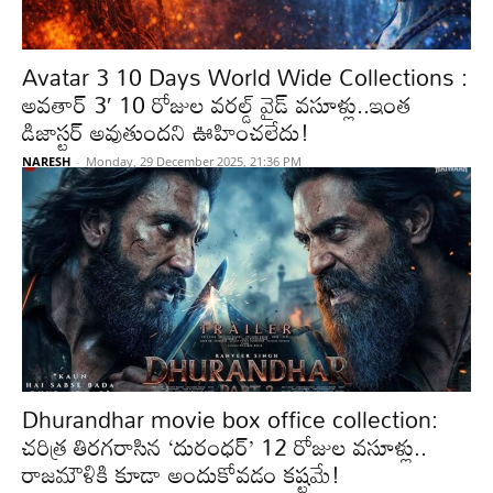
Avatar 3 10 Days World Wide Collections :
అవతార్ 3′ 10 రోజుల వరల్డ్ వైడ్ వసూళ్లు..ఇంత
డిజాస్టర్ అవుతుందని ఊహించలేదు!
NARESH
-
Monday, 29 December 2025, 21:36 PM
Dhurandhar movie box office collection:
చరిత్ర తిరగరాసిన ‘దురంధర్’ 12 రోజుల వసూళ్లు..
రాజమౌళికి కూడా అందుకోవడం కష్టమే!