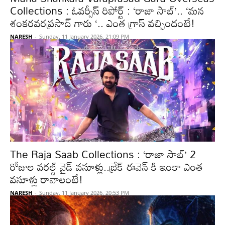
Collections : ఓవర్సీస్ రిపోర్ట్ : ‘రాజా సాబ్’.. ‘మన
శంకరవరప్రసాద్ గారు ‘.. ఎంత గ్రాస్ వచ్చిందంటే!
NARESH
-
Sunday, 11 January 2026, 21:09 PM
The Raja Saab Collections : ‘రాజా సాబ్’ 2
రోజుల వరల్డ్ వైడ్ వసూళ్లు..బ్రేక్ ఈవెన్ కి ఇంకా ఎంత
వసూళ్లు రావాలంటే!
NARESH
-
Sunday, 11 January 2026, 20:53 PM