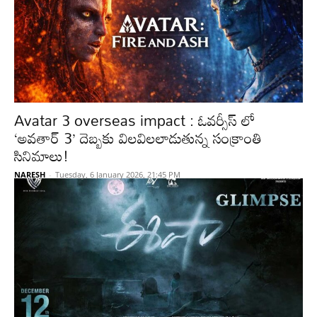
Avatar 3 overseas impact : ఓవర్సీస్ లో
‘అవతార్ 3’ దెబ్బకు విలవిలలాడుతున్న సంక్రాంతి
సినిమాలు!
NARESH
-
Tuesday, 6 January 2026, 21:45 PM