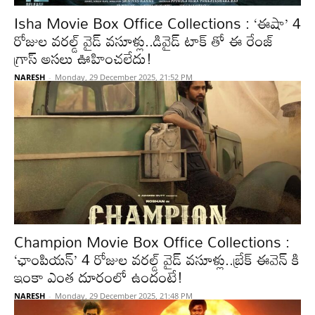
Isha Movie Box Office Collections : ‘ఈషా’ 4
రోజుల వరల్డ్ వైడ్ వసూళ్లు..డివైడ్ టాక్ తో ఈ రేంజ్
గ్రాస్ అసలు ఊహించలేదు!
NARESH
-
Monday, 29 December 2025, 21:52 PM
Champion Movie Box Office Collections :
‘ఛాంపియన్’ 4 రోజుల వరల్డ్ వైడ్ వసూళ్లు..బ్రేక్ ఈవెన్ కి
ఇంకా ఎంత దూరంలో ఉందంటే!
NARESH
-
Monday, 29 December 2025, 21:48 PM