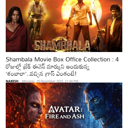
Shambala Movie Box Office Collection : 4
రోజుల్లో బ్రేక్ ఈవెన్ మార్కుని అందుకున్న
‘శంబాలా’..వచ్చిన గ్రాస్ ఎంతంటే!
NARESH
-
Monday, 29 December 2025, 21:44 PM