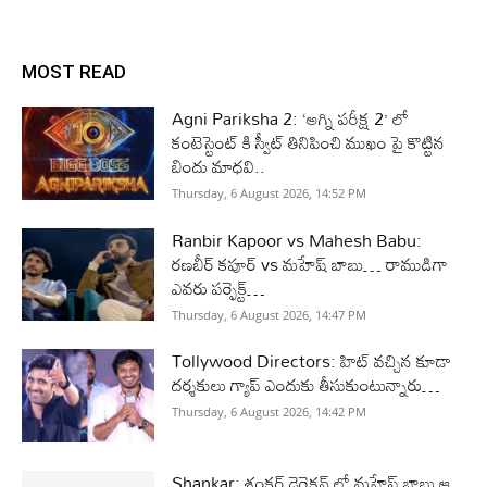
MOST READ
Agni Pariksha 2: ‘అగ్ని పరీక్ష 2’ లో
కంటెస్టెంట్ కి స్వీట్ తినిపించి ముఖం పై కొట్టిన
బిందు మాధవి..
Thursday, 6 August 2026, 14:52 PM
Ranbir Kapoor vs Mahesh Babu:
రణబీర్ కపూర్ vs మహేష్ బాబు… రాముడిగా
ఎవరు పర్ఫెక్ట్…
Thursday, 6 August 2026, 14:47 PM
Tollywood Directors: హిట్ వచ్చిన కూడా
దర్శకులు గ్యాప్ ఎందుకు తీసుకుంటున్నారు…
Thursday, 6 August 2026, 14:42 PM
Shankar: శంకర్ డైరెక్షన్ లో మహేష్ బాబు ఆ