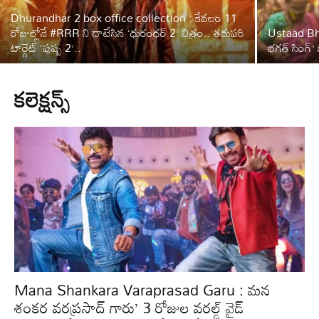
Dhurandhar 2 box office collection : కేవలం 11
రోజుల్లోనే #RRR ని దాటేసిన ‘ధురంధర్ 2’ చిత్రం.. తదుపరి
Ustaad Bha
టార్గెట్ ‘పుష్ప 2’..
భగత్ సింగ్’ 
కలెక్షన్స్
Mana Shankara Varaprasad Garu : మన
శంకర వరప్రసాద్ గారు’ 3 రోజుల వరల్డ్ వైడ్