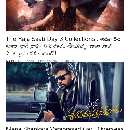
The Raja Saab Day 3 Collections : ఆదివారం
కూడా భారీ డ్రాప్స్ ని నమోదు చేసుకున్న ‘రాజా సాబ్’..
ఎంత గ్రాస్ వచ్చిందంటే!
NARESH
-
Sunday, 11 January 2026, 21:40 PM
Mana Shankara Varaprasad Garu Overseas