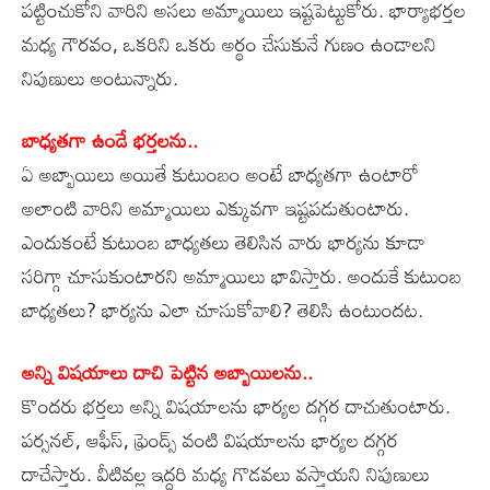
పట్టించుకోని వారిని అసలు అమ్మాయిలు ఇష్టపెట్టుకోరు. భార్యాభర్తల
మధ్య గౌరవం, ఒకరిని ఒకరు అర్థం చేసుకునే గుణం ఉండాలని
నిపుణులు అంటున్నారు.
బాధ్యతగా ఉండే భర్తలను..
ఏ అబ్బాయిలు అయితే కుటుంబం అంటే బాధ్యతగా ఉంటారో
అలాంటి వారిని అమ్మాయిలు ఎక్కువగా ఇష్టపడుతుంటారు.
ఎందుకంటే కుటుంబ బాధ్యతలు తెలిసిన వారు భార్యను కూడా
సరిగ్గా చూసుకుంటారని అమ్మాయిలు భావిస్తారు. అందుకే కుటుంబ
బాధ్యతలు? భార్యను ఎలా చూసుకోవాలి? తెలిసి ఉంటుందట.
అన్ని విషయాలు దాచి పెట్టిన అబ్బాయిలను..
కొందరు భర్తలు అన్ని విషయాలను భార్యల దగ్గర దాచుతుంటారు.
పర్సనల్, ఆఫీస్, ఫ్రెండ్స్ వంటి విషయాలను భార్యల దగ్గర
దాచేస్తారు. వీటివల్ల ఇద్దరి మధ్య గొడవలు వస్తాయని నిపుణులు