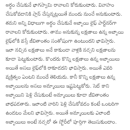
అర్థం చేసుకునే భాగస్వామి రావాలని కోరుకుంటారు. వివాహం
చేసుకోవడానికి ప్లాన్ చేస్తున్నట్లయితే ముందు నుంచే అనుకుంటారు.
తమని అన్ని విధాలుగా అర్థం చేసుకునే అబ్బాయి లైఫ్ పార్ట్‌నర్‌గా
రావాలని కోరుకుంటారు. తాము అనుకున్న లక్షణాలు ఉన్న అబ్బాయి
లైఫ్‌లోకి వస్తే జీవితాంతం సంతోషంగా ఉంటుందని భావిస్తారు.
ఇలా నచ్చిన లక్షణాలు అనే కాకుండా వాళ్లకి నచ్చని లక్షణాలను
కూడా పెట్టుకుంటారు. కొందరు కొన్ని లక్షణాలు ఉన్న అబ్బాయిలు
అయితే అసలు లైఫ్‌లోకి రాకూడదని భావిస్తారు. అయితే ఎవరి
వ్యక్తిత్వం ఏంటని ముందే తెలియదు. కానీ కొన్ని లక్షణాలు ఉన్న
అబ్బాయిలను అసలు అమ్మాయిలు ఇష్టపెట్టుకోరు. సెట్ కాని
అబ్బాయిని పెళ్లి చేసుకుంటే అమ్మాయిలు కూడా జీవితాంతం
బాధపడతారు. ఇలాంటి వారిని పెళ్లి చేసుకోవడం కంటే ఒంటరిగా
ఉండటం మేలని భావిస్తారు. అయితే అమ్మాయిలకు ఎలాంటి
అబ్బాయిలు అంటే నచ్చరో ఈ స్టోరీలో పూర్తిగా తెలుసుకుందాం.