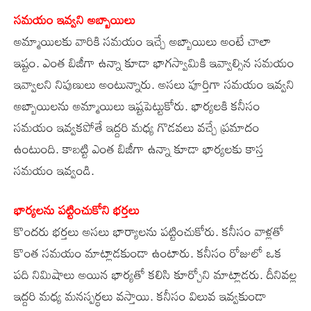
సమయం ఇవ్వని అబ్బాయిలు
అమ్మాయిలకు వారికి సమయం ఇచ్చే అబ్బాయిలు అంటే చాలా
ఇష్టం. ఎంత బిజీగా ఉన్నా కూడా భాగస్వామికి ఇవ్వాల్సిన సమయం
ఇవ్వాలని నిపుణులు అంటున్నారు. అసలు పూర్తిగా సమయం ఇవ్వని
అబ్బాయిలను అమ్మాయిలు ఇష్టపెట్టుకోరు. భార్యలకి కనీసం
సమయం ఇవ్వకపోతే ఇద్దరి మధ్య గొడవలు వచ్చే ప్రమాదం
ఉంటుంది. కాబట్టి ఎంత బిజీగా ఉన్నా కూడా భార్యలకు కాస్త
సమయం ఇవ్వండి.
భార్యలను పట్టించుకోని భర్తలు
కొందరు భర్తలు అసలు భార్యాలను పట్టించుకోరు. కనీసం వాళ్లతో
కొంత సమయం మాట్లాడకుండా ఉంటారు. కనీసం రోజులో ఒక
పది నిమిషాలు అయిన భార్యతో కలిసి కూర్చోని మాట్లాడరు. దీనివల్ల
ఇద్దరి మధ్య మనస్పర్థలు వస్తాయి. కనీసం విలువ ఇవ్వకుండా