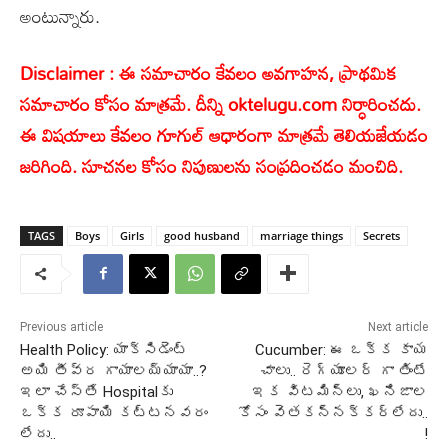
అంటున్నారు.
Disclaimer : ఈ సమాచారం కేవలం అవగాహన, ప్రాథమిక
సమాచారం కోసం మాత్రమే. దీన్ని oktelugu.com నిర్ధారించదు.
ఈ విషయాలు కేవలం గూగుల్ ఆధారంగా మాత్రమే తెలియజేయడం
జరిగింది. సూచనల కోసం నిపుణులను సంప్రదించడం మంచిది.
TAGS
Boys
Girls
good husband
marriage things
Secrets
Previous article
Next article
Health Policy: యాక్సిడెంట్
Cucumber: ఈ ఒక్క కాయ
అయి తీవ్ర గాయాలయ్యాయా..?
చాలు.. రెగ్యూలర్ గా తింటే
ఇలా చేస్తే Hospitalకు
ఇక విటమిన్లు, ఖనిజాల
ఒక్క రూపాయి కట్టనవరం
కోసం వెతకన్నక్కర్లేదు..
లేదు..
!