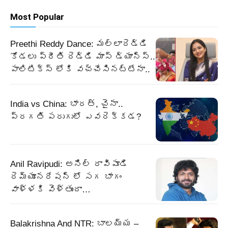
Most Popular
Preethi Reddy Dance: మల్లారెడ్డి
కోడలు ప్రీతి రెడ్డి మాస్ డ్యాన్స్..
పాలిటిక్స్ లోకి వచ్చేసినట్టేనా..
India vs China: భారత్, చైనా..
ప్రగతి పరుగులో ఎవరెక్కడ?
Anil Ravipudi: అనిల్ రావిపూడి
రెమ్యూనరేషన్ లో సగ భాగం
వాళ్ళకి వెళ్తుందా…
Balakrishna And NTR: బాలయ్య –