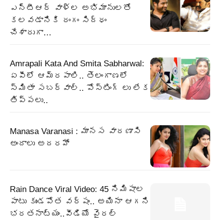
ఎన్టీఆర్ వాళ్ల అభిమానులతో
కలవడానికి రంగం సిద్ధం
చేశారుగా…
Amrapali Kata And Smita Sabharwal:
ఏపీలో ఆమ్రపాలి.. తెలంగాణలో
స్మితా సబర్వాల్.. పోస్టింగ్ లు లేక
తిప్పలు..
Manasa Varanasi : మానస వారణాసి
అందాలు అదరహో
Rain Dance Viral Video: 45 నిమిషాల
పాటు కుండపోత వర్షం.. అయినా ఆగని
భరతనాట్యం..వీడియో వైరల్