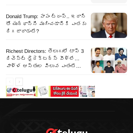
Donald Trump: పాపం ట్రంప్.. ఇరాన్
తో యుద్ధాన్ని ముగించడానికి ఎంతకు
దిగజారాడంటే?
Richest Directors: తెలుగులో టాప్ 3
రిచెస్ట్ డైరెక్టర్స్ వీళ్లే…
వాళ్ళ ఆస్తుల విలువ ఎంతంటే…