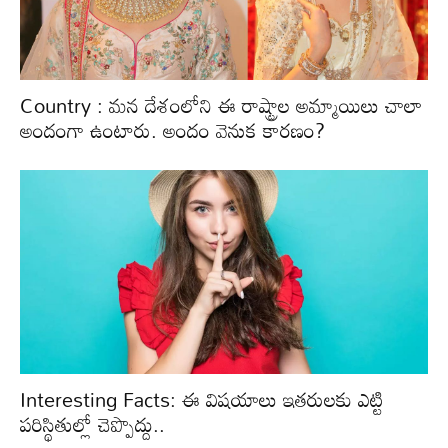
Country : మన దేశంలోని ఈ రాష్ట్రాల అమ్మాయిలు చాలా
అందంగా ఉంటారు. అందం వెనుక కారణం?
Interesting Facts: ఈ విషయాలు ఇతరులకు ఎట్టి
పరిస్థితుల్లో చెప్పొద్దు..