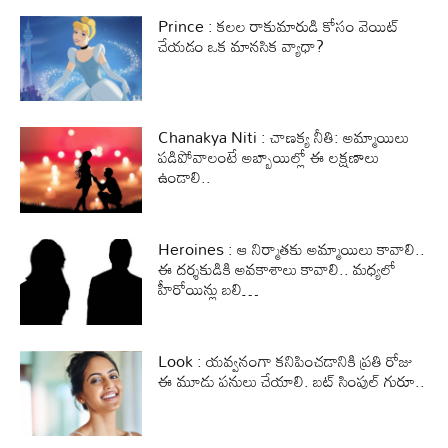
Prince : కలల రాకుమారుడి కోసం వెయిట్
చేయడం ఒక మానసిక వ్యాధా?
Chanakya Niti : చాణక్య నీతి: అమ్మాయిలు
పడిపోవాలంటే అబ్బాయిల్లో ఈ లక్షణాలు
ఉండాలి..
Heroines : ఆ నిర్మాతకు అమ్మాయిలు కావాలి..
ఈ దర్శకుడికి అవకాశాలు కావాలి.. మధ్యలో
హీరోయిన్లు బలి…
Look : యవ్వనంగా కనిపించడానికి ప్రతి రోజు
ఈ మూడు పనులు చేయాలి. బట్ సింపుల్ గురూ..