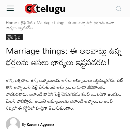
Home
లైఫ్ స్టైల్
Marriage things: ఈ అలవాట్లు ఉన్న భర్తలను అసలు
భార్యలు ఇష్టపడరట!
లైఫ్ స్టైల్
Marriage things: ఈ అలవాట్లు ఉన్న
భర్తలను అసలు భార్యలు ఇష్టపడరట!
కొన్ని లక్షణాలు ఉన్న అబ్బాయిలను అసలు అమ్మాయిలు ఇష్టపెట్టుకోరు. సెట్
కాని అబ్బాయిని పెళ్లి చేసుకుంటే అమ్మాయిలు కూడా జీవితాంతం
బాధపడతారు. ఇలాంటి వారిని పెళ్లి చేసుకోవడం కంటే ఒంటరిగా ఉండటం
మేలని భావిస్తారు. అయితే అమ్మాయిలకు ఎలాంటి అబ్బాయిలు అంటే
నచ్చరో ఈ స్టోరీలో పూర్తిగా తెలుసుకుందాం.
By
Kusuma Aggunna