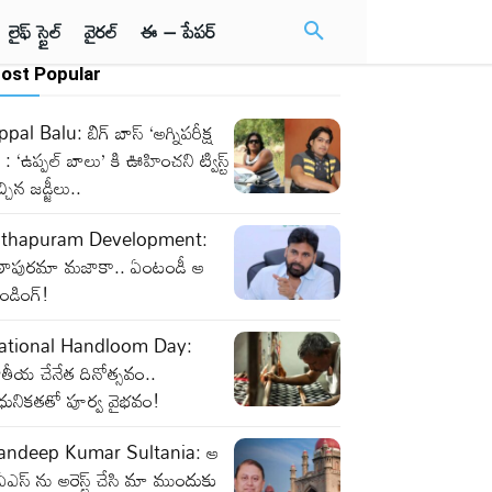
లైఫ్ స్టైల్
వైరల్
ఈ – పేపర్
ost Popular
pal Balu: బిగ్ బాస్ ‘అగ్నిపరీక్ష
 : ‘ఉప్పల్ బాలు’ కి ఊహించని ట్విస్ట్
్చిన జడ్జీలు..
ithapuram Development:
ిఠాపురమా మజాకా.. ఏంటండీ ఆ
రెండింగ్!
ational Handloom Day:
తీయ చేనేత దినోత్సవం..
ధునికతతో పూర్వ వైభవం!
andeep Kumar Sultania: ఆ
ఎస్ ను అరెస్ట్ చేసి మా ముందుకు