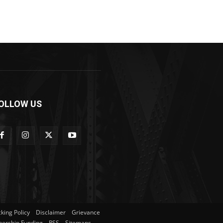
OLLOW US
king Policy
Disclaimer
Grievance
ership Funding
RSS
Sitemaps