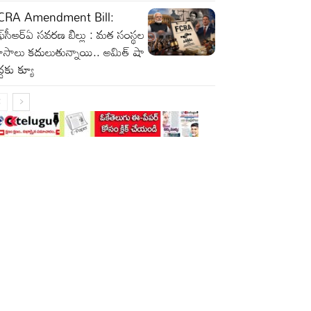
CRA Amendment Bill:
్‌సీఆర్‌ఏ సవరణ బిల్లు : మత సంస్థల
ూసాలు కదులుతున్నాయి.. అమిత్ షా
్దకు క్యూ