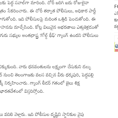
 పెద్ద సవాల్‌గా మారింది. చోరీ జరిగి ఐదు రోజులైనా
F
రం సేకరించారు. ఈ చోరీ తర్వాత పోలీసులు, అధికార పార్టీ
ఎఫ
ాగుతోంది. ఇది పోలీసులపై మరింత ఒత్తిడి పెంచుతోంది. ఈ
క
వద
హనను మార్చేసింది. కోట్ల విలువైన ఆభరణాలు ఎత్తుకెళ్లడంతో
్యుల అంతర్రాష్ట్ర ’గోల్డ్‌ థీఫ్‌’ గ్యాంగ్‌ ఉందని పోలీసులు
ో చిక్కుకుంది. వారు ధనవంతులను లక్ష్యంగా చేసుకుని డబ్బు
ర్‌ నుంచి తెలంగాణకు వలస వచ్చిన వీరు ధర్మపురి, పెద్దపల్లి
క్కీ నిర్వహించారు. గ్యాంగ్‌ లీడర్‌ గతంలో జైలు శిక్ష
భారతదేశంలో విస్తరిస్తోంది.
 వదిలి వెళ్లారు. ఇది పోలీసుల దృష్టిని స్థానికుల వైపు