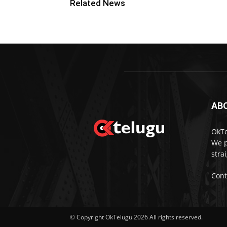
Related News
AB
OkTe
We p
stra
Cont
© Copyright OkTelugu 2026 All rights reserved.