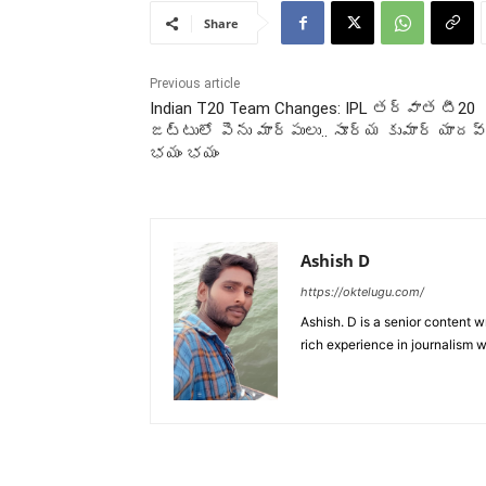
Share
Previous article
Indian T20 Team Changes: IPL తర్వాత టీ20
జట్టులో పెను మార్పులు.. సూర్య కుమార్ యాదవ్
భయం భయం
Ashish D
https://oktelugu.com/
Ashish. D is a senior content 
rich experience in journalism wr