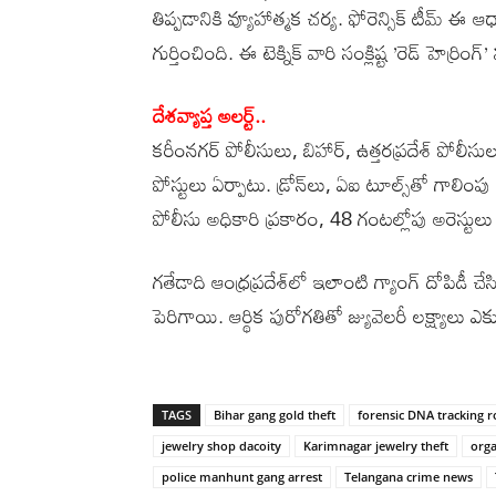
తిప్పడానికి వ్యూహాత్మక చర్య. ఫోరెన్సిక్‌ టీమ్‌ ఈ ఆధ
గుర్తించింది. ఈ టెక్నిక్‌ వారి సంక్లిష్ట ’రెడ్‌ హెర్రి
దేశవ్యాప్త అలర్ట్‌..
కరీంనగర్‌ పోలీసులు, బిహార్, ఉత్తరప్రదేశ్‌ పోలీసులతో క
పోస్టులు ఏర్పాటు. డ్రోన్‌లు, ఏఐ టూల్స్‌తో గాలిం
పోలీసు అధికారి ప్రకారం, 48 గంటల్లోపు అరెస్టు
గతేడాది ఆంధ్రప్రదేశ్‌లో ఇలాంటి గ్యాంగ్‌ దోపిడీ
పెరిగాయి. ఆర్థిక పురోగతితో జ్యువెలరీ లక్ష్యాలు ఎ
TAGS
Bihar gang gold theft
forensic DNA tracking 
jewelry shop dacoity
Karimnagar jewelry theft
orga
police manhunt gang arrest
Telangana crime news