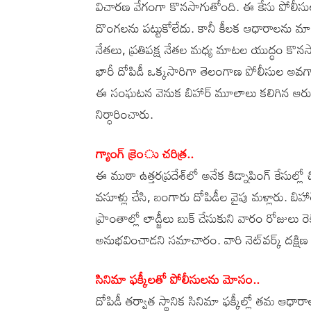
విచారణ వేగంగా కొనసాగుతోంది. ఈ కేసు పోలీసులకు
దొంగలను పట్టుకోలేదు. కానీ కీలక ఆధారాలను మాత్
నేతలు, ప్రతిపక్ష నేతల మధ్య మాటల యుద్ధం కొనస
భారీ దోపిడీ ఒక్కసారిగా తెలంగాణ పోలీసుల అవగా
ఈ సంఘటన వెనుక బిహార్‌ మూలాలు కలిగిన ఆరుగురు సభ
నిర్ధారించారు.
గ్యాంగ్‌ క్రెంు చరిత్ర..
ఈ ముఠా ఉత్తరప్రదేశ్‌లో అనేక కిడ్నాపింగ్‌ కేసుల్ల
వసూళ్లు చేసి, బంగారు దోపిడీల వైపు మళ్లారు. బిహా
ప్రాంతాల్లో లాడ్జీలు బుక్‌ చేసుకుని వారం రోజులు రె
అనుభవించాడని సమాచారం. వారి నెట్‌వర్క్‌ దక్షిణ 
సినిమా ఫక్కీలతో పోలీసులను మోసం..
దోపిడీ తర్వాత స్థానిక సినిమా ఫక్కీల్లో తమ ఆధారాలు