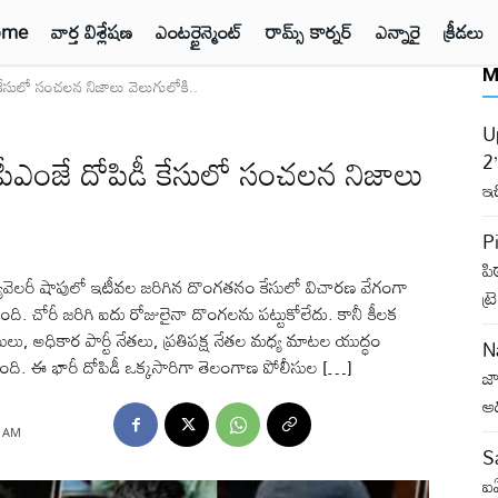
ome
వార్త విశ్లేషణ
ఎంటర్టైన్మెంట్
రామ్స్ కార్నర్
ఎన్నారై
క్రీడలు
M
సులో సంచలన నిజాలు వెలుగులోకి..
Up
ంజే దోపిడీ కేసులో సంచలన నిజాలు
2’
ఇచ
P
ప
ువెలరీ షాపులో ఇటీవల జరిగిన దొంగతనం కేసులో విచారణ వేగంగా
ట్
ంది. చోరీ జరిగి ఐదు రోజులైనా దొంగలను పట్టుకోలేదు. కానీ కీలక
ు, అధికార పార్టీ నేతలు, ప్రతిపక్ష నేతల మధ్య మాటల యుద్ధం
N
ోంది. ఈ భారీ దోపిడీ ఒక్కసారిగా తెలంగాణ పోలీసుల […]
జా
ఆ
1 AM
S
ఐఏ