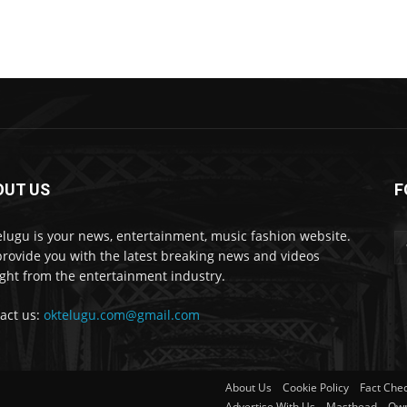
OUT US
F
lugu is your news, entertainment, music fashion website.
rovide you with the latest breaking news and videos
ight from the entertainment industry.
act us:
oktelugu.com@gmail.com
About Us
Cookie Policy
Fact Chec
Advertise With Us
Masthead
Own