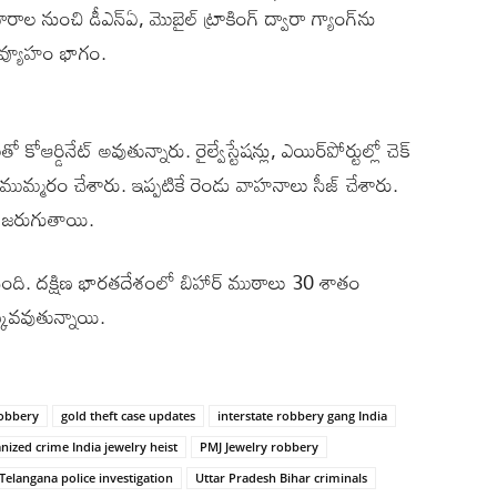
ారాల నుంచి డీఎన్‌ఏ, మొబైల్‌ ట్రాకింగ్‌ ద్వారా గ్యాంగ్‌ను
ంగ్‌’ వ్యూహం భాగం.
ోఆర్డినేట్‌ అవుతున్నారు. రైల్వేస్టేషన్లు, ఎయిర్‌పోర్టుల్లో చెక్‌
పు ముమ్మరం చేశారు. ఇప్పటికే రెండు వాహనాలు సీజ్‌ చేశారు.
లు జరుగుతాయి.
 చేసింది. దక్షిణ భారతదేశంలో బిహార్‌ ముఠాలు 30 శాతం
క్కువవుతున్నాయి.
robbery
gold theft case updates
interstate robbery gang India
nized crime India jewelry heist
PMJ Jewelry robbery
Telangana police investigation
Uttar Pradesh Bihar criminals