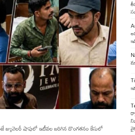
తీ
స
A
అ
ఇ
N
మ్
Ti
ఇక
T
ర్
ని
ే జ్యువెలరీ షాపులో ఇటీవల జరిగిన దొంగతనం కేసులో
వై