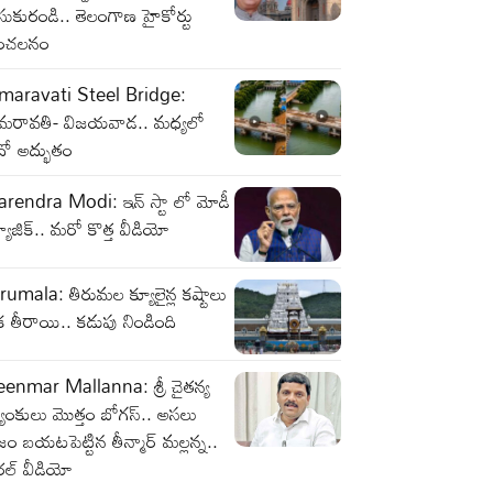
సుకురండి.. తెలంగాణ హైకోర్టు
ంచలనం
maravati Steel Bridge:
మరావతి- విజయవాడ.. మధ్యలో
దో అద్భుతం
arendra Modi: ఇన్ స్టా లో మోడీ
యాజిక్.. మరో కొత్త వీడియో
rumala: తిరుమల క్యూలైన్ల కష్టాలు
 తీరాయి.. కడుపు నిండింది
eenmar Mallanna: శ్రీ చైతన్య
యాంకులు మొత్తం బోగస్.. అసలు
జం బయటపెట్టిన తీన్మార్ మల్లన్న..
రల్ వీడియో