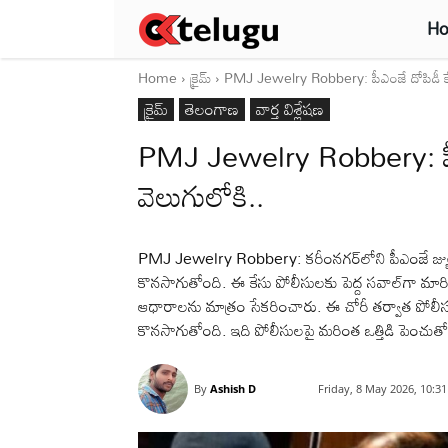
H
Home
క్రైమ్‌
PMJ Jewelry Robbery: పీఎంజే దోపిడీ కే
క్రైమ్‌
తెలంగాణ
వార్త విశ్లేషణ
PMJ Jewelry Robbery: పీఎ
వెలుగులోకి..
PMJ Jewelry Robbery: కరీంనగర్‌లోని పీఎంజే జ్య
కొనసాగుతోంది. ఈ కేసు పోలీసులకు పెద్ద సవాల్‌గా మారి
ఆధారాలను మాత్రం సేకరించారు. ఈ చోరీ తర్వాత పోలీసుల
కొనసాగుతోంది. ఇది పోలీసులపై మరింత ఒత్తిడి పెంచుత
By
Ashish D
Friday, 8 May 2026, 10:3