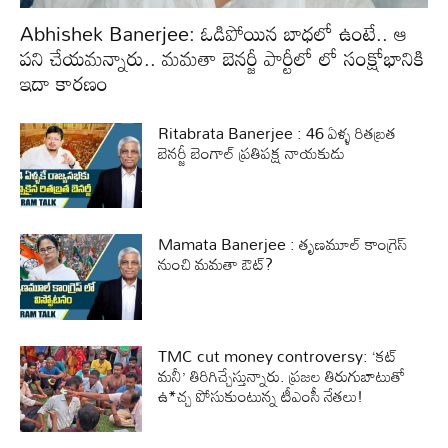
Abhishek Banerjee: ఓడిపోయిన బాధలో ఉంటే.. ఆ
పని చేయమన్నారు.. మమతా బెనర్జీ పార్టీలో లో సంక్షోభానికి
ఇదా కారణం
Ritabrata Banerjee : 46 ఏళ్ళ రితబ్రత
బెనర్జీ బెంగాల్ ప్రతిపక్ష నాయకుడు
Mamata Banerjee : తృణమూల్ కాంగ్రెస్
నుంచి మమతా ఔట్?
TMC cut money controversy: ‘కట్‌
మనీ’ తిరిగిచ్చేస్తున్నారు. ప్రజల తిరుగుబాటుతో
ఉ*చ్చ పోసుకుంటున్న టీఎంసీ నేతలు!