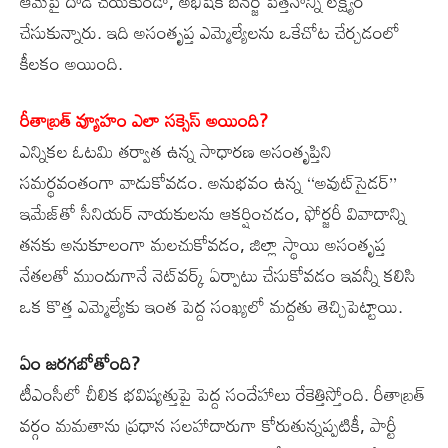
ఆమెపై దాడి చేయకుండా, అభిషేక్‌ బెనర్జీ పెత్తనాన్ని లక్ష్యం
చేసుకున్నారు. ఇది అసంతృప్త ఎమ్మెల్యేలను ఒకేచోట చేర్చడంలో
కీలకం అయింది.
రీతాబ్రత్‌ వ్యూహం ఎలా సక్సెస్‌ అయింది?
ఎన్నికల ఓటమి తర్వాత ఉన్న సాధారణ అసంతృప్తిని
సమర్థవంతంగా వాడుకోవడం. అనుభవం ఉన్న ‘‘అవుట్‌సైడర్‌’’
ఇమేజ్‌తో సీనియర్‌ నాయకులను ఆకర్షించడం, ఫోర్జరీ వివాదాన్ని
తనకు అనుకూలంగా మలచుకోవడం, జిల్లా స్థాయి అసంతృప్త
నేతలతో ముందుగానే నెట్‌వర్క్‌ ఏర్పాటు చేసుకోవడం ఇవన్నీ కలిసి
ఒక కొత్త ఎమ్మెల్యేకు ఇంత పెద్ద సంఖ్యలో మద్దతు తెచ్చిపెట్టాయి.
ఏం జరగబోతోంది?
టీఎంసీలో చీలిక భవిష్యత్తుపై పెద్ద సందేహాలు రేకెత్తిస్తోంది. రీతాబ్రత్‌
వర్గం మమతాను ప్రధాన సలహాదారుగా కోరుతున్నప్పటికీ, పార్టీ