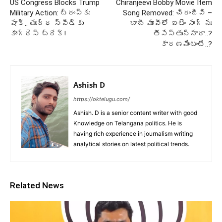
US Congress Blocks Trump
Chiranjeevi Bobby Movie Item
Military Action: ట్రంప్‌కు
Song Removed: చిరంజీవి –
షాక్‌.. యుద్ధ స్పీడ్‌కు
బాబీ మూవీలో ఐటెం సాంగ్ ను
కాంగ్రెస్‌ బ్రేక్‌!
తీసేస్తున్నారా..?
కారణమేంటంటే..?
Ashish D
https://oktelugu.com/
Ashish. D is a senior content writer with good
Knowledge on Telangana politics. He is
having rich experience in journalism writing
analytical stories on latest political trends.
Related News