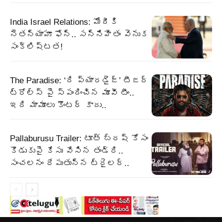
India Israel Relations: మోదీకి
నెతన్యాహూ ఫోన్‌.. సన్నిహితం వెనుక
సంక్లిష్టత!
The Paradise: ‘ది ప్యారడైజ్’ టీజర్
ట్రోల్స్ పై స్పందించిన మూవీ టీం..
ఇది మామూలు కౌంటర్ కాదు..
Pallaburusu Trailer: టూత్ బ్రష్ కోసం
కొడుకుపై కేసు వేసిన తండ్రి..
సంచలనం రేపుతున్న ట్రైలర్..