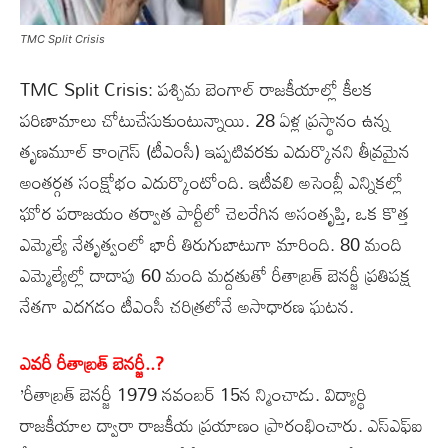
TMC Split Crisis
TMC Split Crisis: పశ్చిమ బెంగాల్‌ రాజకీయాల్లో కీలక
పరిణామాలు చోటుచేసుకుంటున్నాయి. 28 ఏళ్ల ప్రస్థానం ఉన్న
తృణమూల్‌ కాంగ్రెస్‌ (టీఎంసీ) ఇప్పటివరకు ఎదుర్కొనని తీవ్రమైన
అంతర్గత సంక్షోభం ఎదుర్కొంటోంది. ఇటీవలి అసెంబ్లీ ఎన్నికల్లో
ఘోర పరాజయం తర్వాత పార్టీలో చెలరేగిన అసంతృప్తి, ఒక కొత్త
ఎమ్మెల్యే నేతృత్వంలో భారీ తిరుగుబాటుగా మారింది. 80 మంది
ఎమ్మెల్యేల్లో దాదాపు 60 మంది మద్దతుతో రీతాబ్రత్‌ బెనర్జీ ప్రతిపక్ష
నేతగా ఎదగడం టీఎంసీ చరిత్రలోనే అసాధారణ ఘటన.
ఎవరీ రీతాబ్రత్‌ బెనర్జీ..?
’రీతాబ్రత్‌ బెనర్జీ 1979 నవంబర్‌ 15న న్మించాడు. విద్యార్థి
రాజకీయాల ద్వారా రాజకీయ ప్రయాణం ప్రారంభించారు. ఎస్‌ఎఫ్‌ఐ