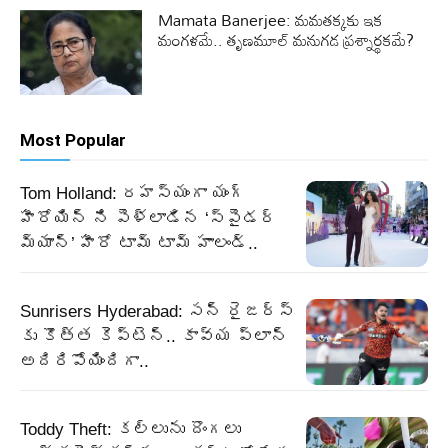
Mamata Banerjee: మమతక్కకు ఇక
మంగళమే.. తృణమూల్‌ మనుగడ ప్రశ్నార్థకమే?
Most Popular
Tom Holland: రహస్యంగా యంగ్
హీరోయిన్ ని పెళ్లాడిన ‘స్పైడర్
మ్యాన్’ హీరో టామ్ టామ్ హాలండ్..
Sunrisers Hyderabad: సన్ రైజర్స్
కు కొత్త కెప్టెన్.. కావ్య ప్లాన్
అదిరిపోయిందిగా..
Toddy Theft: కల్లును దొంగలు