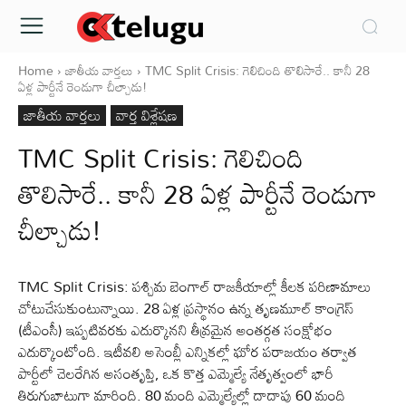
Home
జాతీయ వార్తలు
TMC Split Crisis: గెలిచింది తొలిసారే.. కానీ 28
ఏళ్ల పార్టీనే రెండుగా చీల్చాడు!
జాతీయ వార్తలు
వార్త విశ్లేషణ
TMC Split Crisis: గెలిచింది
తొలిసారే.. కానీ 28 ఏళ్ల పార్టీనే రెండుగా
చీల్చాడు!
TMC Split Crisis: పశ్చిమ బెంగాల్‌ రాజకీయాల్లో కీలక పరిణామాలు
చోటుచేసుకుంటున్నాయి. 28 ఏళ్ల ప్రస్థానం ఉన్న తృణమూల్‌ కాంగ్రెస్‌
(టీఎంసీ) ఇప్పటివరకు ఎదుర్కొనని తీవ్రమైన అంతర్గత సంక్షోభం
ఎదుర్కొంటోంది. ఇటీవలి అసెంబ్లీ ఎన్నికల్లో ఘోర పరాజయం తర్వాత
పార్టీలో చెలరేగిన అసంతృప్తి, ఒక కొత్త ఎమ్మెల్యే నేతృత్వంలో భారీ
తిరుగుబాటుగా మారింది. 80 మంది ఎమ్మెల్యేల్లో దాదాపు 60 మంది