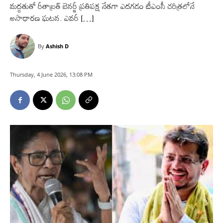
మద్దతుతో రీతాబ్రత్‌ బెనర్జీ ప్రతిపక్ష నేతగా ఎదగడం టీఎంసీ చరిత్రలోనే
అసాధారణ ఘటన. ఎవరీ […]
By
Ashish D
Thursday, 4 June 2026, 13:08 PM