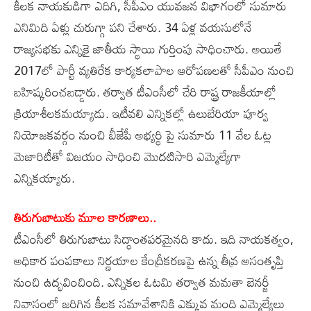
కీలక నాయకుడిగా ఎదిగి, సీపీఎం యువజన విభాగంలో సుమారు
ఎనిమిది ఏళ్లు చురుగ్గా పని చేశారు. 34 ఏళ్ల వయసులోనే
రాజ్యసభకు ఎన్నికై జాతీయ స్థాయి గుర్తింపు సాధించారు. అయితే
2017లో పార్టీ వ్యతిరేక కార్యకలాపాల ఆరోపణలతో సీపీఎం నుంచి
బహిష్కరించబడ్డారు. తర్వాత టీఎంసీలో చేరి రాష్ట్ర రాజకీయాల్లో
క్రియాశీలకమయ్యాడు. ఇటీవలి ఎన్నికల్లో ఉలుబేరియా పూర్వ
నియోజకవర్గం నుంచి బీజేపీ అభ్యర్థి పై సుమారు 11 వేల ఓట్ల
మెజారిటీతో విజయం సాధించి మొదటిసారి ఎమ్మెల్యేగా
ఎన్నికయ్యారు.
తిరుగుబాటుకు మూల కారణాలు..
టీఎంసీలో తిరుగుబాటు సిద్ధాంతపరమైనది కాదు. ఇది నాయకత్వం,
అధికార పంపకాలు నిర్ణయాల కేంద్రీకరణపై ఉన్న తీవ్ర అసంతృప్తి
నుంచి ఉద్భవించింది. ఎన్నికల ఓటమి తర్వాత మమతా బెనర్జీ
నివాసంలో జరిగిన కీలక సమావేశానికి ఎక్కువ మంది ఎమ్మెల్యేలు