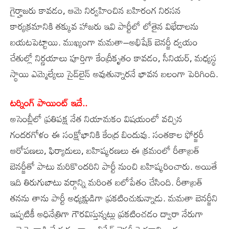
గైర్హాజరు కావడం, ఆమె నిర్వహించిన బహిరంగ నిరసన
కార్యక్రమానికి తక్కువ హాజరు ఇవి పార్టీలో లోతైన విభేదాలను
బయటపెట్టాయి. ముఖ్యంగా మమతా–అభిషేక్‌ బెనర్జీ ద్వయం
చేతుల్లో నిర్ణయాలు పూర్తిగా కేంద్రీకృతం కావడం, సీనియర్, మధ్యస్థ
స్థాయి ఎమ్మెల్యేలు సైడ్‌లైన్‌ అవుతున్నారనే భావన బలంగా పెరిగింది.
టర్నింగ్‌ పాయింట్‌ ఇదే..
అసెంబ్లీలో ప్రతిపక్ష నేత నియామకం విషయంలో వచ్చిన
గందరగోళం ఈ సంక్షోభానికి కేంద్ర బిందువు. సంతకాల ఫోర్జరీ
ఆరోపణలు, ఫిర్యాదులు, బహిష్కరణలు ఈ క్రమంలో రీతాబ్రత్‌
బెనర్జీతో పాటు మరికొందరిని పార్టీ నుంచి బహిష్కరించారు. అయితే
ఇది తిరుగుబాటు వర్గాన్ని మరింత బలోపేతం చేసింది. రీతాబ్రత్‌
తనను తాను పార్టీ అధ్యక్షుడిగా ప్రకటించుకున్నాడు. మమతా బెనర్జీని
ఇప్పటికీ అధినేత్రిగా గౌరవిస్తున్నట్లు ప్రకటించడం ద్వారా నేరుగా