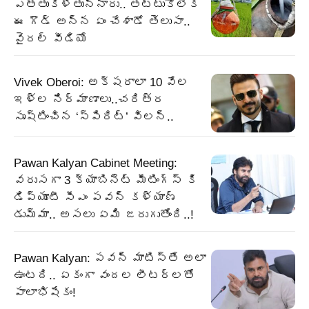
ఎత్తుకెళ్తున్నారు.. తట్టుకోలేక
ఈ గౌడ్ అన్న ఏం చేశాడో తెలుసా..
వైరల్ వీడియో
Vivek Oberoi: అక్షరాలా 10 వేల
ఇళ్ల నిర్మాణాలు..చరిత్ర
సృష్టించిన ‘స్పిరిట్’ విలన్..
Pawan Kalyan Cabinet Meeting:
వరుసగా 3 క్యాబినెట్ మీటింగ్స్ కి
డిప్యూటీ సీఎం పవన్ కళ్యాణ్
డుమ్మా.. అసలు ఏమి జరుగుతోంది..!
Pawan Kalyan: పవన్ మాటిస్తే అలా
ఉంటది.. ఏకంగా వందల లీటర్లతో
పాలాభిషేకం!