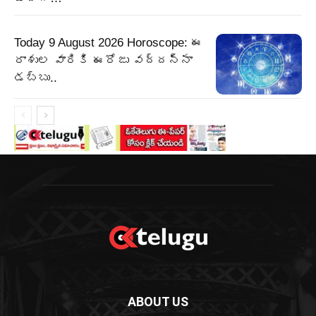
Today 9 August 2026 Horoscope: ఈ
రాశుల వారికి ఈరోజు వద్దన్నా
డబ్బు..
ABOUT US