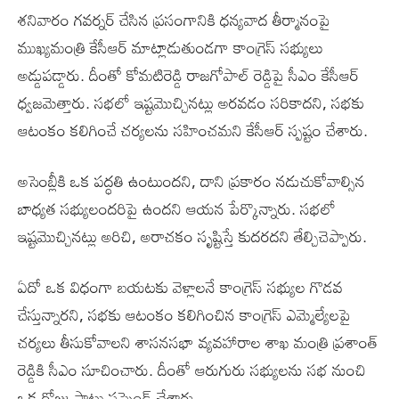
శనివారం గవర్నర్‌ చేసిన ప్రసంగానికి ధన్యవాద తీర్మానంపై
ముఖ్యమంత్రి కేసీఆర్‌ మాట్లాడుతుండగా కాంగ్రెస్‌ సభ్యులు
అడ్డుపడ్డారు. దీంతో కోమటిరెడ్డి రాజగోపాల్‌ రెడ్డిపై సీఎం కేసీఆర్‌
ధ్వజమెత్తారు. సభలో ఇష్టమొచ్చినట్లు అరవడం సరికాదని, సభకు
ఆటంకం కలిగించే చర్యలను సహించమని కేసీఆర్‌ స్పష్టం చేశారు.
అసెంబ్లీకి ఒక పద్ధతి ఉంటుందని, దాని ప్రకారం నడుచుకోవాల్సిన
బాధ్యత సభ్యులందరిపై ఉందని ఆయన పేర్కొన్నారు. సభలో
ఇష్టమొచ్చినట్లు అరిచి, అరాచకం సృష్టిస్తే కుదరదని తేల్చిచెప్పారు.
ఏదో ఒక విధంగా బయటకు వెళ్లాలనే కాంగ్రెస్‌ సభ్యుల గొడవ
చేస్తున్నారని, సభకు ఆటంకం కలిగించిన కాంగ్రెస్‌ ఎమ్మెల్యేలపై
చర్యలు తీసుకోవాలని శాసనసభా వ్యవహారాల శాఖ మంత్రి ప్రశాంత్‌
రెడ్డికి సీఎం సూచించారు. దీంతో ఆరుగురు సభ్యులను సభ నుంచి
ఒక రోజు పాటు సస్పెండ్‌ చేశారు.