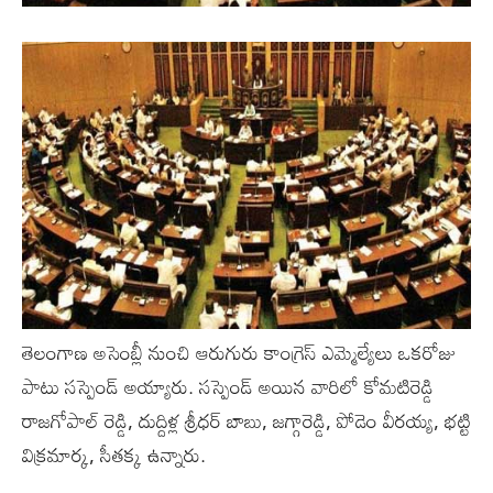
తెలంగాణ అసెంబ్లీ నుంచి ఆరుగురు కాంగ్రెస్‌ ఎమ్మెల్యేలు ఒకరోజు
పాటు సస్పెండ్‌ అయ్యారు. సస్పెండ్‌ అయిన వారిలో కోమటిరెడ్డి
రాజగోపాల్‌ రెడ్డి, దుద్దిళ్ల శ్రీధర్‌ బాబు, జగ్గారెడ్డి, పోడెం వీరయ్య, భట్టి
విక్రమార్క, సీతక్క ఉన్నారు.