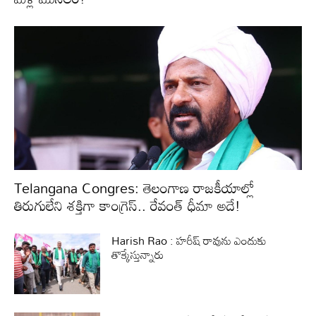
Telangana Congres: తెలంగాణ రాజకీయాల్లో
తిరుగులేని శక్తిగా కాంగ్రెస్‌.. రేవంత్‌ ధీమా అదే!
Harish Rao : హరీష్ రావును ఎందుకు
తొక్కేస్తున్నారు