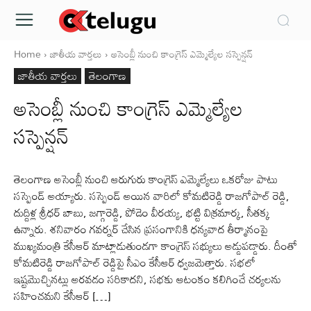
Home
జాతీయ వార్తలు
అసెంబ్లీ నుంచి కాంగ్రెస్ ఎమ్మెల్యేల సస్పెన్షన్
జాతీయ వార్తలు
తెలంగాణ
అసెంబ్లీ నుంచి కాంగ్రెస్ ఎమ్మెల్యేల
సస్పెన్షన్
తెలంగాణ అసెంబ్లీ నుంచి ఆరుగురు కాంగ్రెస్‌ ఎమ్మెల్యేలు ఒకరోజు పాటు
సస్పెండ్‌ అయ్యారు. సస్పెండ్‌ అయిన వారిలో కోమటిరెడ్డి రాజగోపాల్‌ రెడ్డి,
దుద్దిళ్ల శ్రీధర్‌ బాబు, జగ్గారెడ్డి, పోడెం వీరయ్య, భట్టి విక్రమార్క, సీతక్క
ఉన్నారు. శనివారం గవర్నర్‌ చేసిన ప్రసంగానికి ధన్యవాద తీర్మానంపై
ముఖ్యమంత్రి కేసీఆర్‌ మాట్లాడుతుండగా కాంగ్రెస్‌ సభ్యులు అడ్డుపడ్డారు. దీంతో
కోమటిరెడ్డి రాజగోపాల్‌ రెడ్డిపై సీఎం కేసీఆర్‌ ధ్వజమెత్తారు. సభలో
ఇష్టమొచ్చినట్లు అరవడం సరికాదని, సభకు ఆటంకం కలిగించే చర్యలను
సహించమని కేసీఆర్‌ […]