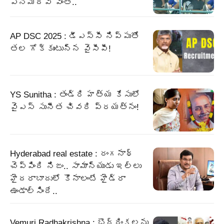
ఎనిమిదవ వింత..
AP DSC 2025 : డీఎస్సీ నిప్పుతో
తల గోక్కుంటున్న వైసీపీ!
YS Sunitha : తండ్రి హత్య కేసులో
వైఎస్ సునీత చివరి ప్రయత్నం!
Hyderabad real estate : రంగనాథ్
చెప్పింది నిజం.. సామాన్యుడు ఇల్లు
హైదరాబాదులో కొనాలంటే హైడ్రా
ఉండాల్సిందే..
Vemuri Radhakrishna : బొద్దింకలను