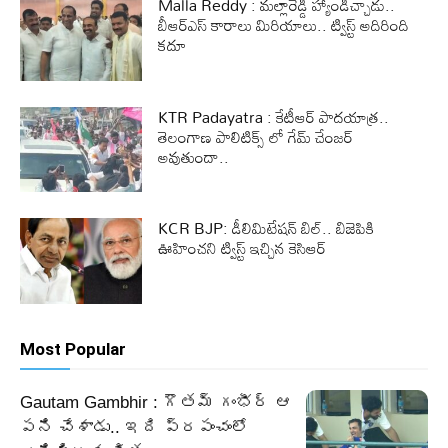
Malla Reddy : మల్లారెడ్డి హ్యాండిచ్చాడు..
బీఆర్ఎస్ కారాలు మిరియాలు.. ట్విస్ట్ అదిరింది
కదూ
KTR Padayatra : కేటీఆర్ పాదయాత్ర..
తెలంగాణ పాలిటిక్స్ లో గేమ్ చేంజర్
అవుతుందా..
KCR BJP: డీలిమిటేషన్ బిల్.. బిజెపికి
ఊహించని ట్విస్ట్ ఇచ్చిన కెసిఆర్
Most Popular
Gautam Gambhir : గౌతమ్ గంభీర్ ఆ
పని చేశాడు.. ఇది ప్రపంచంలో