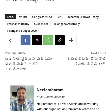
TAGS
cm kcr
Congress MLAs
kcr
Pocharam Srinivas Reddy
Prashanth Reddy
Suspended
Telangana Assembly
Telangana Budget 2020
Previous article
Next article
ట్రస్ట్‌ చైర్మన్‌ మార్పును
క్యారెక్టర్ కోసం కోటి
ప్రశ్నించిన అశోక్
డిమాండ్ చేసిన ఆంటీ
గజపతిరాజు
Neelambaram
https://oktelugu.com/
Neelambaram is a Web Admin and is working
with our organisation from last 6 years and he