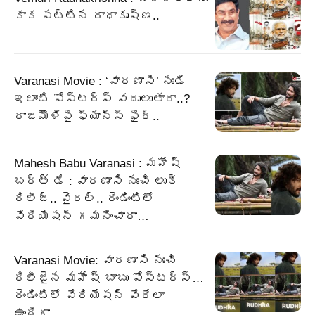
కాక పట్టిన రాధాకృష్ణ..
Varanasi Movie : ‘వారణాసి’ నుండి
ఇలాంటి పోస్టర్స్ వదులుతారా..?
రాజమౌళిపై ఫ్యాన్స్ ఫైర్..
Mahesh Babu Varanasi : మహేష్
బర్త్ డే : వారణాసి నుంచి లుక్
రిలీజ్.. వైరల్.. రెండింటిలో
వేరియేషన్ గమనించారా…
Varanasi Movie: వారణాసి నుంచి
రిలీజైన మహేష్ బాబు పోస్టర్స్…
రెండింటిలో వేరియేషన్ వేరేలా
ఉందిగా…