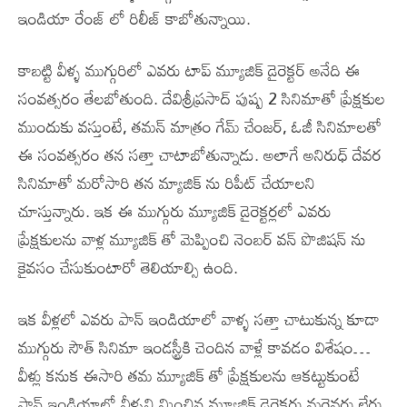
ఇండియా రేంజ్ లో రిలీజ్ కాబోతున్నాయి.
కాబట్టి వీళ్ళ ముగ్గురిలో ఎవరు టాప్ మ్యూజిక్ డైరెక్టర్ అనేది ఈ
సంవత్సరం తేలబోతుంది. దేవిశ్రీప్రసాద్ పుష్ప 2 సినిమాతో ప్రేక్షకుల
ముందుకు వస్తుంటే, తమన్ మాత్రం గేమ్ చేంజర్, ఓజీ సినిమాలతో
ఈ సంవత్సరం తన సత్తా చాటాబోతున్నాడు. అలాగే అనిరుధ్ దేవర
సినిమాతో మరోసారి తన మ్యాజిక్ ను రిపీట్ చేయాలని
చూస్తున్నారు. ఇక ఈ ముగ్గురు మ్యూజిక్ డైరెక్టర్లలో ఎవరు
ప్రేక్షకులను వాళ్ల మ్యూజిక్ తో మెప్పించి నెంబర్ వన్ పొజిషన్ ను
కైవసం చేసుకుంటారో తెలియాల్సి ఉంది.
ఇక వీళ్లలో ఎవరు పాన్ ఇండియాలో వాళ్ళ సత్తా చాటుకున్న కూడా
ముగ్గురు సౌత్ సినిమా ఇండస్ట్రీకి చెందిన వాళ్లే కావడం విశేషం…
వీళ్లు కనుక ఈసారి తమ మ్యూజిక్ తో ప్రేక్షకులను ఆకట్టుకుంటే
పాన్ ఇండియాలో వీళ్ళని మించిన మ్యూజిక్ డైరెక్టర్లు మరెవరు లేరు