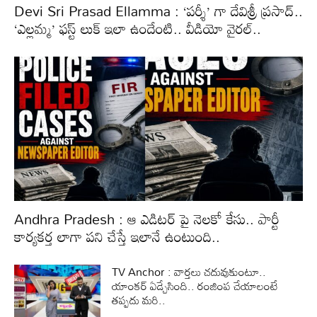
Devi Sri Prasad Ellamma : ‘పర్శీ’ గా దేవిశ్రీ ప్రసాద్..
‘ఎల్లమ్మ’ ఫస్ట్ లుక్ ఇలా ఉందేంటి.. వీడియో వైరల్..
Andhra Pradesh : ఆ ఎడిటర్ పై నెలకో కేసు.. పార్టీ
కార్యకర్త లాగా పని చేస్తే ఇలానే ఉంటుంది..
TV Anchor : వార్తలు చదువుకుంటూ..
యాంకర్ ఏడ్చేసింది.. రంజింప చేయాలంటే
తప్పదు మరి..