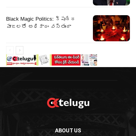
Black Magic Politics: క్షుద్ర
పూజలతో అధికారం వస్తుందా
ABOUT US