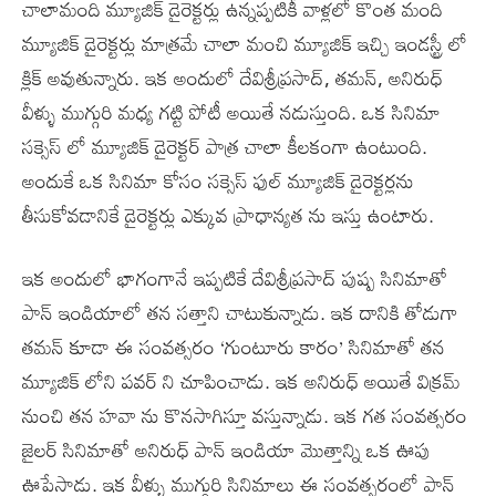
చాలామంది మ్యూజిక్ డైరెక్టర్లు ఉన్నప్పటికీ వాళ్లలో కొంత మంది
మ్యూజిక్ డైరెక్టర్లు మాత్రమే చాలా మంచి మ్యూజిక్ ఇచ్చి ఇండస్ట్రీ లో
క్లిక్ అవుతున్నారు. ఇక అందులో దేవిశ్రీప్రసాద్, తమన్, అనిరుధ్
వీళ్ళు ముగ్గురి మధ్య గట్టి పోటీ అయితే నడుస్తుంది. ఒక సినిమా
సక్సెస్ లో మ్యూజిక్ డైరెక్టర్ పాత్ర చాలా కీలకంగా ఉంటుంది.
అందుకే ఒక సినిమా కోసం సక్సెస్ ఫుల్ మ్యూజిక్ డైరెక్టర్లను
తీసుకోవడానికే డైరెక్టర్లు ఎక్కువ ప్రాధాన్యత ను ఇస్తు ఉంటారు.
ఇక అందులో భాగంగానే ఇప్పటికే దేవిశ్రీప్రసాద్ పుష్ప సినిమాతో
పాన్ ఇండియాలో తన సత్తాని చాటుకున్నాడు. ఇక దానికి తోడుగా
తమన్ కూడా ఈ సంవత్సరం ‘గుంటూరు కారం’ సినిమాతో తన
మ్యూజిక్ లోని పవర్ ని చూపించాడు. ఇక అనిరుధ్ అయితే విక్రమ్
నుంచి తన హవా ను కొనసాగిస్తూ వస్తున్నాడు. ఇక గత సంవత్సరం
జైలర్ సినిమాతో అనిరుధ్ పాన్ ఇండియా మొత్తాన్ని ఒక ఊపు
ఊపేసాడు. ఇక వీళ్ళు ముగ్గురి సినిమాలు ఈ సంవత్సరంలో పాన్