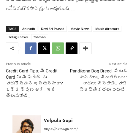
అనేది మరొకసారి ప్రూవ్ అవుతుంది…
TAGS
Anirudh
Devi Sri Prasad
Movie News
Music directors
Telugu news
thaman
Previous article
Next article
Credit Card Tips: మీ Credit
Pandikona Dog Breed: పేరుకు
Card ను మీ ఫ్రెండ్ కు
శునకాలు.. చిరుతల్లాగా
వాడుకొమ్మని ఇస్తున్నారా?
దాడులు చేస్తాయి.. వాటి
ఒక్క క్షణం ఆగి.. ఇది
ప్రత్యేకతలు ఏంటంటే..
తెలుసుకోండి..
Velpula Gopi
https://oktelugu.com/