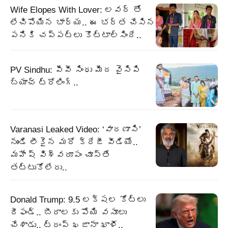
Wife Elopes With Lover: లవర్ తో
లేచిపోయిన భార్య.. ఈ భర్త చేసిన
పనికి చప్పట్లు కొట్టాల్సిందే..
PV Sindhu: పీవీ సింధు మీద వైసిపి
బ్యాచ్ ట్రోలింగ్..
Varanasi Leaked Video: ‘వారణాసి’
నుండి లీకైన మరో క్రేజీ వీడియో..
మహేష్ విశ్వరూపం చూస్తే
తట్టుకోలేరు..
Donald Trump: 9.5 లక్షల కోట్లు
రీఫండ్‌.. బీరాలకు పోయి వసూలు
చేశాడు.. ట్రంప్‌ ఖజానా ఖాళీ..