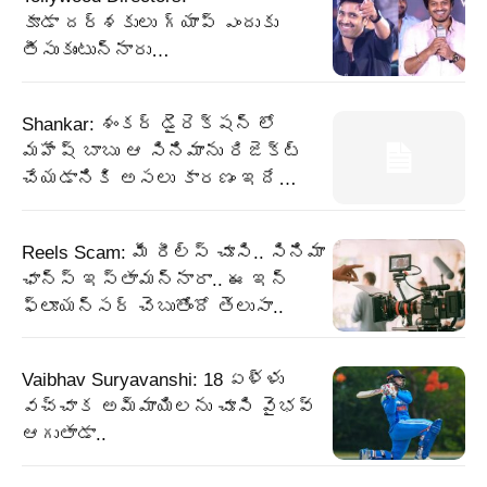
కూడా దర్శకులు గ్యాప్ ఎందుకు
తీసుకుంటున్నారు…
Shankar: శంకర్ డైరెక్షన్ లో
మహేష్ బాబు ఆ సినిమాను రిజెక్ట్
చేయడానికి అసలు కారణం ఇదే…
Reels Scam: మీ రీల్స్ చూసి.. సినిమా
ఛాన్స్ ఇస్తామన్నారా.. ఈ ఇన్
ఫ్లూయన్సర్ చెబుతోందో తెలుసా..
Vaibhav Suryavanshi: 18 ఏళ్ళు
వచ్చాక అమ్మాయిలను చూసి వైభవ్
ఆగుతాడా..