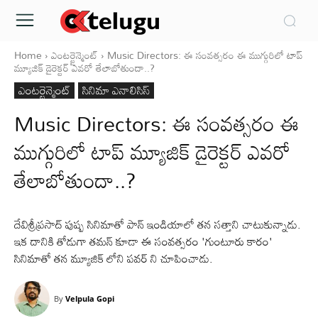
Home
ఎంటర్టైన్మెంట్
Music Directors: ఈ సంవత్సరం ఈ ముగ్గురిలో టాప్
మ్యూజిక్ డైరెక్టర్ ఎవరో తేలాబోతుందా..?
ఎంటర్టైన్మెంట్
సినిమా ఎనాలిసిస్
Music Directors: ఈ సంవత్సరం ఈ
ముగ్గురిలో టాప్ మ్యూజిక్ డైరెక్టర్ ఎవరో
తేలాబోతుందా..?
దేవిశ్రీప్రసాద్ పుష్ప సినిమాతో పాన్ ఇండియాలో తన సత్తాని చాటుకున్నాడు.
ఇక దానికి తోడుగా తమన్ కూడా ఈ సంవత్సరం 'గుంటూరు కారం'
సినిమాతో తన మ్యూజిక్ లోని పవర్ ని చూపించాడు.
By
Velpula Gopi