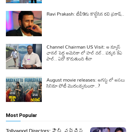
Ravi Prakash: టీవీ9ను కొట్టేసిన రవి ప్రకాష్..
Channel Chairman US Visit: ఆ న్యూస్
ఛానల్ పెద్ద అమెరికా లో హల్ చల్.. పక్కన కేఏ
పాల్.. ఏదో కొడుతుంది శీనా
August movie releases: ఆగస్టు లో అసలు
సినిమా పోటీ మొదలవ్వనుందా..?
Most Popular
Tollywood Directors: హిట్ వచ్చిన