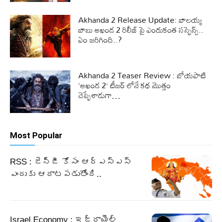
Akhanda 2 Release Update: బాలయ్య
బాబు అఖండ 2 రిలీజ్ పై ఎందుకంత సస్పెన్స్..
ఏం జరిగింది..?
Akhanda 2 Teaser Review : బోయపాటి
‘అఖండ 2’ టీజర్ లోనే కథ మొత్తం
చెప్పేశాడుగా…
Most Popular
RSS : జెన్‌జీ కోసం ఆర్‌ఎస్‌ఎస్‌
ఎందుకు ఆరాటపడుతోంది..
Israel Economy : ఇజ్రాయెల్‌