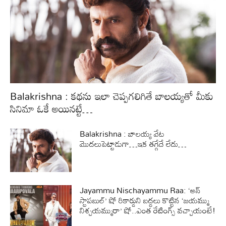
Balakrishna : కథను ఇలా చెప్పగలిగితే బాలయ్యతో మీకు
సినిమా ఓకే అయినట్టే…
Balakrishna : బాలయ్య వేట
మొదలుపెట్టాడుగా…ఇక తగ్గేదే లేదు…
Jayammu Nischayammu Raa: ‘అన్
స్టాపబుల్’ షో రికార్డుని బద్దలు కొట్టిన ‘జయమ్ము
నిశ్చయమ్మురా’ షో..ఎంత రేటింగ్స్ వచ్చాయంటే!