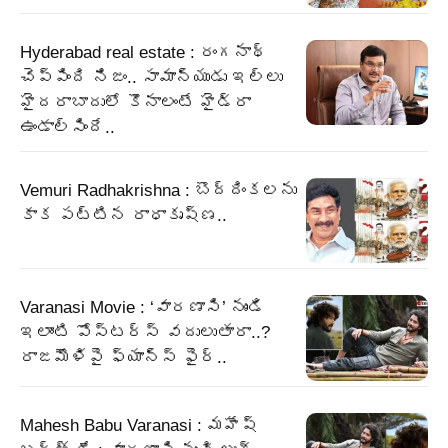
Hyderabad real estate : రంగనాథ్
చెప్పింది నిజం.. సామాన్యుడు ఇల్లు
హైదరాబాదులో కొనాలంటే హైడ్రా
ఉండాల్సిందే..
Vemuri Radhakrishna : బొద్దింకలను
కాక పట్టిన రాధాకృష్ణ..
Varanasi Movie : ‘వారణాసి’ నుండి
ఇలాంటి పోస్టర్స్ వదులుతారా..?
రాజమౌళిపై ఫ్యాన్స్ ఫైర్..
Mahesh Babu Varanasi : మహేష్