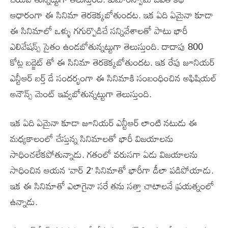
ఆధారంగా ఈ సినిమా తెరకెక్కబోతుందట. ఇక ఏది ఏమైనా కూడా
ఈ సినిమాలో ఒళ్ళు గగుర్పొడిచే సన్నివేశాలతో పాటు భారీ
ఎలివేషన్స్ సైతం ఉండబోతున్నట్టుగా తెలుస్తుంది. దాదాపు 800
కోట్ల బడ్జెట్ తో ఈ సినిమా తెరకెక్కబోతుందట. ఇక రేపు జూనియర్
ఎన్టీఆర్ బర్త్ డే సందర్భంగా ఈ సినిమాకి సంబంధించిన అఫిషియల్
అనౌన్స్ మెంట్ ఇవ్వబోతున్నట్టుగా తెలుస్తుంది.
ఇక ఏది ఏమైనా కూడా జూనియర్ ఎన్టీఆర్ లాంటి నటుడు ఈ
మధ్యకాలంలో చేస్తున్న సినిమాలతో భారీ విజయాలను
సాధించలేకపోతున్నాడు. గతంలో వరుసగా ఏడు విజయాలను
సాధించిన ఆయన ‘వార్ 2’ సినిమాతో భారీగా డీలా పడిపోయాడు.
ఇక ఈ సినిమాతో ఎలాగైనా సరే తను సత్తా చాటాలనే ప్రయత్నంలో
ఉన్నాడు.