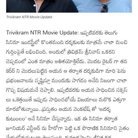
Trivikram NTR Movie Update
Trivikram NTR Movie Update: ఇప్పటివరకు తెలుగు
సినిమా ఇండస్ట్రీలో కొంతమంది దర్శకులకు మాత్రమే చాలా మంచి
గుర్తింపైతే లభించింది. అందులో త్రివిక్రమ్ శ్రీనివాస్ ఒకరని
చెప్పడంలో ఎంత మాత్రం అతిశయోక్తిలేదు. మొదట రైటర్ గా తన
కెరీర్ ని మొదలుపెట్టిన ఆయన ఆ తర్వాత దర్శకుడిగా మారి పెను
ప్రభంజనాలను సృష్టిస్తూ ముందుకు సాగడం అనేది నిజంగా చాలా
గొప్ప విషయమనే చెప్పాలి. ఇప్పటివరకు ఆయన సాధించిన సక్సెస్
లు ఒకెత్తయితే ఇప్పుడు సాధించబోయే విజయాలు మరొక ఎత్తుగా
మారబోతున్నాయి..ప్రస్తుతం ఆయన వెంకటేష్ తో ‘ఆదర్శ
కుటుంబం’ అనే సినిమా చేస్తున్నాడు. ఇక ఈ సినిమా తర్వాత
జూనియర్ ఎన్టీఆర్ ను హీరోగా పెట్టి ఒక పౌరాణిక సినిమాని సైతం
చేయబోతున్నట్టుగా తెలుస్తుంది. కుమారస్వామి జీవిత కథ