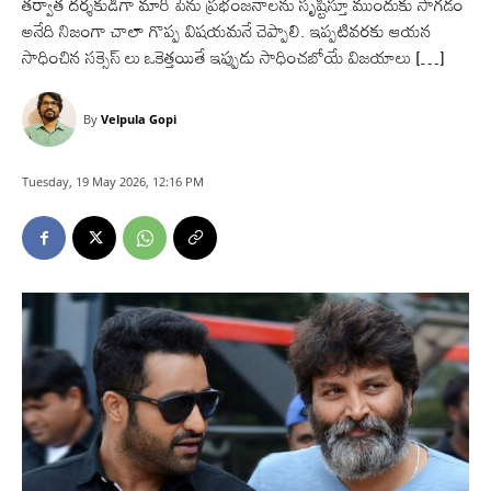
తర్వాత దర్శకుడిగా మారి పెను ప్రభంజనాలను సృష్టిస్తూ ముందుకు సాగడం
అనేది నిజంగా చాలా గొప్ప విషయమనే చెప్పాలి. ఇప్పటివరకు ఆయన
సాధించిన సక్సెస్ లు ఒకెత్తయితే ఇప్పుడు సాధించబోయే విజయాలు […]
By
Velpula Gopi
Tuesday, 19 May 2026, 12:16 PM