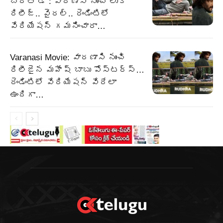
బర్త్ డే : వారణాసి నుంచి లుక్
రిలీజ్.. వైరల్.. రెండింటిలో
వేరియేషన్ గమనించారా…
Varanasi Movie: వారణాసి నుంచి
రిలీజైన మహేష్ బాబు పోస్టర్స్…
రెండింటిలో వేరియేషన్ వేరేలా
ఉందిగా…