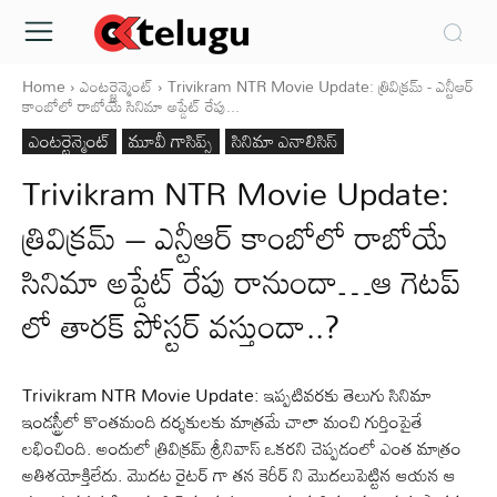
Home
ఎంటర్టైన్మెంట్
Trivikram NTR Movie Update: త్రివిక్రమ్ - ఎన్టీఆర్
కాంబోలో రాబోయే సినిమా అప్డేట్ రేపు...
ఎంటర్టైన్మెంట్
మూవీ గాసిప్స్
సినిమా ఎనాలిసిస్
Trivikram NTR Movie Update:
త్రివిక్రమ్ – ఎన్టీఆర్ కాంబోలో రాబోయే
సినిమా అప్డేట్ రేపు రానుందా…ఆ గెటప్
లో తారక్ పోస్టర్ వస్తుందా..?
Trivikram NTR Movie Update: ఇప్పటివరకు తెలుగు సినిమా
ఇండస్ట్రీలో కొంతమంది దర్శకులకు మాత్రమే చాలా మంచి గుర్తింపైతే
లభించింది. అందులో త్రివిక్రమ్ శ్రీనివాస్ ఒకరని చెప్పడంలో ఎంత మాత్రం
అతిశయోక్తిలేదు. మొదట రైటర్ గా తన కెరీర్ ని మొదలుపెట్టిన ఆయన ఆ