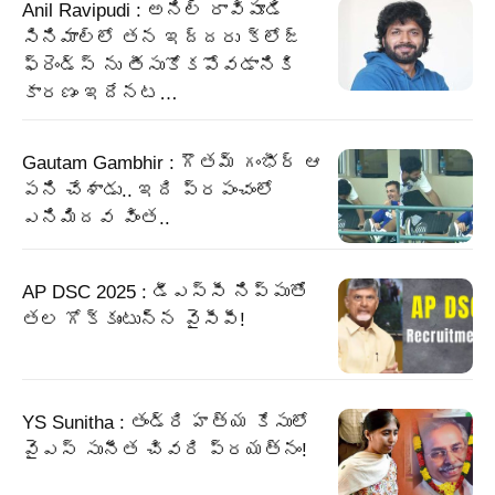
Anil Ravipudi : అనిల్ రావిపూడి
సినిమాల్లో తన ఇద్దరు క్లోజ్
ఫ్రెండ్స్ ను తీసుకోకపోవడానికి
కారణం ఇదేనట…
Gautam Gambhir : గౌతమ్ గంభీర్ ఆ
పని చేశాడు.. ఇది ప్రపంచంలో
ఎనిమిదవ వింత..
AP DSC 2025 : డీఎస్సీ నిప్పుతో
తల గోక్కుంటున్న వైసీపీ!
YS Sunitha : తండ్రి హత్య కేసులో
వైఎస్ సునీత చివరి ప్రయత్నం!