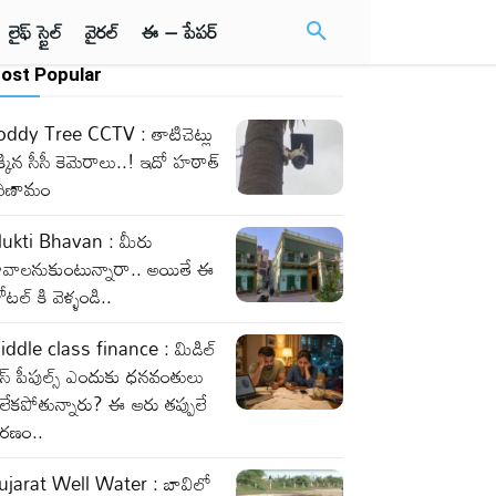
లైఫ్ స్టైల్
వైరల్
ఈ – పేపర్
ost Popular
oddy Tree CCTV : తాటిచెట్లు
్కిన సీసీ కెమెరాలు..! ఇదో హఠాత్
రిణామం
ukti Bhavan : మీరు
ావాలనుకుంటున్నారా.. అయితే ఈ
టల్ కి వెళ్ళండి..
iddle class finance : మిడిల్
లాస్ పీపుల్స్ ఎందుకు ధనవంతులు
లేకపోతున్నారు? ఈ ఆరు తప్పులే
ారణం..
ujarat Well Water : బావిలో