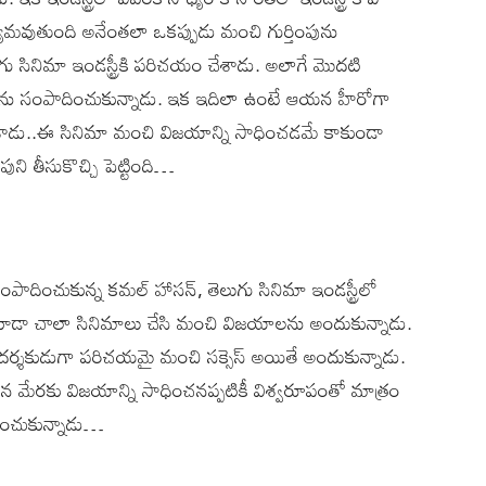
ాధ్యమవుతుంది అనేంతలా ఒకప్పుడు మంచి గుర్తింపును
గు సినిమా ఇండస్ట్రీకి పరిచయం చేశాడు. అలాగే మొదటి
ంపును సంపాదించుకున్నాడు. ఇక ఇదిలా ఉంటే ఆయన హీరోగా
ీశాడు..ఈ సినిమా మంచి విజయాన్ని సాధించడమే కాకుండా
పుని తీసుకొచ్చి పెట్టింది…
ంపాదించుకున్న కమల్ హాసన్, తెలుగు సినిమా ఇండస్ట్రీలో
ూడా చాలా సినిమాలు చేసి మంచి విజయాలను అందుకున్నాడు.
ర్శకుడుగా పరిచయమై మంచి సక్సెస్ అయితే అందుకున్నాడు.
ిన మేరకు విజయాన్ని సాధించనప్పటికీ విశ్వరూపంతో మాత్రం
్కించుకున్నాడు…