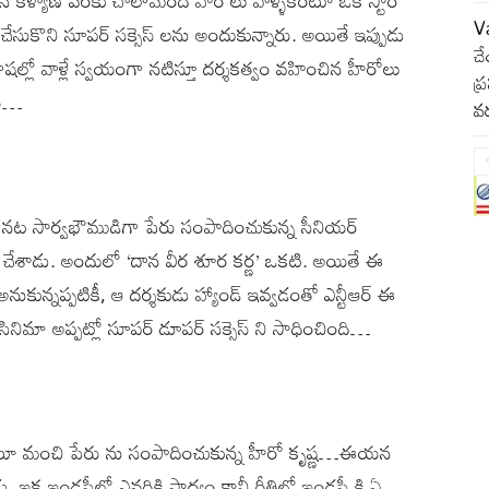
Va
షన్ చేసుకొని సూపర్ సక్సెస్ లను అందుకున్నారు. అయితే ఇప్పుడు
చే
్లో వాళ్లే స్వయంగా నటిస్తూ దర్శకత్వం వహించిన హీరోలు
ప్
ాం…
వర
త నట సార్వభౌముడిగా పేరు సంపాదించుకున్న సీనియర్
క్షన్ చేశాడు. అందులో ‘దాన వీర శూర కర్ణ’ ఒకటి. అయితే ఈ
ుకున్నప్పటికీ, ఆ దర్శకుడు హ్యాండ్ ఇవ్వడంతో ఎన్టీఆర్ ఈ
సినిమా అప్పట్లో సూపర్ డూపర్ సక్సెస్ ని సాధించింది…
తనకంటూ మంచి పేరు ను సంపాదించుకున్న హీరో కృష్ణ…ఈయన
క ఇండస్ట్రీలో ఎవరికి సాధ్యం కానీ రీతిలో ఇండస్ట్రీ కి ఏ