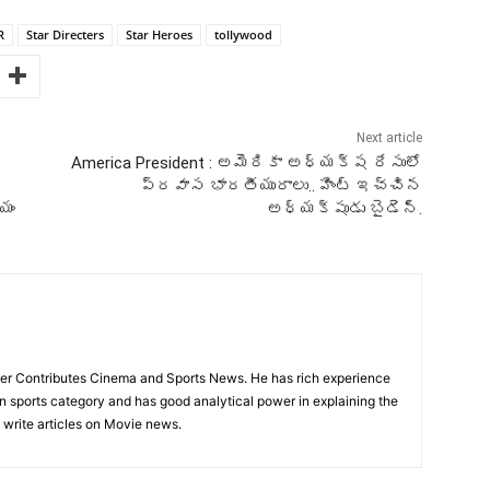
R
Star Directers
Star Heroes
tollywood
Next article
America President : అమెరికా అధ్యక్ష రేసులో
ప్రవాస భారతీయురాలు.. హింట్‌ ఇచ్చిన
యం
అధ్యక్షుడు బైడెన్‌.
rter Contributes Cinema and Sports News. He has rich experience
 in sports category and has good analytical power in explaining the
o write articles on Movie news.