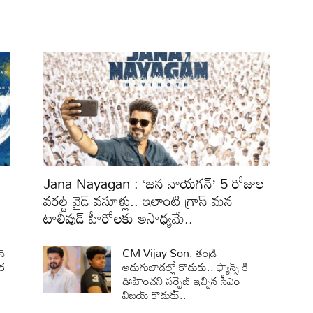
Jana Nayagan : ‘జన నాయగన్’ 5 రోజుల
వరల్డ్ వైడ్ వసూళ్లు.. ఇలాంటి గ్రాస్ మన
టాలీవుడ్ హీరోలకు అసాధ్యమే..
న్
CM Vijay Son: తండ్రి
ఇక
అడుగుజాడల్లో కొడుకు.. ఫ్యాన్స్ కి
ఊహించని సర్ప్రైజ్ ఇచ్చిన సీఎం
విజయ్ కొడుకు..