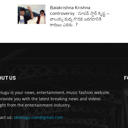
Balakrishna Krishna
controversy : సూపర్ స్టార్ కృష్ణ –
బాలయ్య మధ్య గొడవ జరగడానికి
కారణం ఎవరు..?
OUT US
F
lugu is your news, entertainment, music fashion website.
rovide you with the latest breaking news and videos
ight from the entertainment industry.
act us:
oktelugu.com@gmail.com