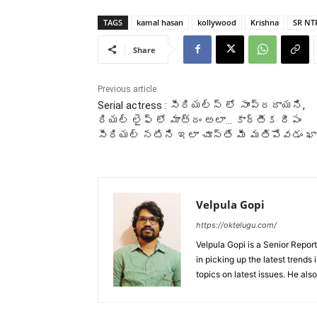
TAGS
kamal hasan
kollywood
Krishna
SR NT
Share
Previous article
Serial actress : సీరియల్స్ లో సాంప్రదాయని,
రియల్ లైఫ్ లో మాత్రం అలా… కార్తీక దీపం
సీరియల్ నటిని ఇలా చూస్తే మీ మతిపోవడం ఖా
Velpula Gopi
https://oktelugu.com/
Velpula Gopi is a Senior Repo
in picking up the latest trends
topics on latest issues. He als