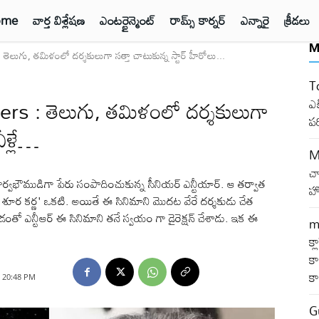
ome
వార్త విశ్లేషణ
ఎంటర్టైన్మెంట్
రామ్స్ కార్నర్
ఎన్నారై
క్రీడలు
M
లుగు, తమిళంలో దర్శకులుగా సత్తా చాటుకున్న స్టార్ హీరోలు...
T
rs : తెలుగు, తమిళంలో దర్శకులుగా
ఎక
ప
ీళ్లే…
M
చ
ర్వభౌముడిగా పేరు సంపాదించుకున్న సీనియర్ ఎన్టీయార్. ఆ తర్వాత
హో
వీర శూర కర్ణ' ఒకటి. అయితే ఈ సినిమాని మొదట వేరే దర్శకుడు చేత
డంతో ఎన్టీఆర్ ఈ సినిమాని తనే స్వయం గా డైరెక్షన్ చేశాడు. ఇక ఈ
m
క్
కా
క
, 20:48 PM
G