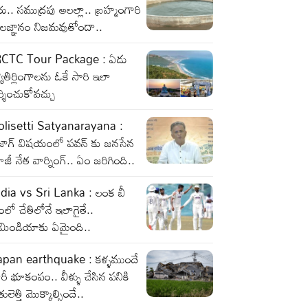
రు.. సముద్రపు అలల్లా.. బ్రహ్మంగారి
ాలజ్ఞానం నిజమవుతోందా..
RCTC Tour Package : ఏడు
యోతిర్లింగాలను ఓకే సారి ఇలా
్శించుకోవచ్చు
olisetti Satyanarayana :
ైజాగ్ విషయంలో పవన్ కు జనసేన
జీ నేత వార్నింగ్.. ఏం జరిగింది..
ndia vs Sri Lanka : లంక బీ
ంలో చేతిలోనే ఇలాగైతే..
ీమిండియాకు ఏమైంది..
apan earthquake : కళ్ళముందే
రీ భూకంపం.. వీళ్ళు చేసిన పనికి
తులెత్తి మొక్కాల్సిందే..