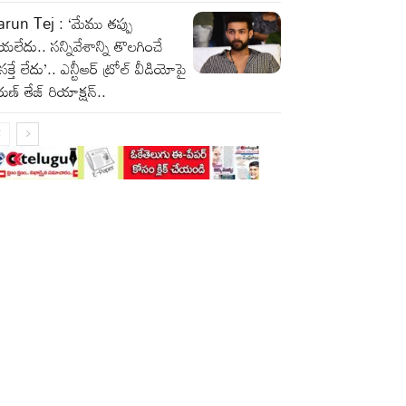
run Tej : ‘మేము తప్పు
యలేదు.. సన్నివేశాన్ని తొలగించే
రసక్తే లేదు’.. ఎన్టీఆర్ ట్రోల్ వీడియోపై
ుణ్ తేజ్ రియాక్షన్..