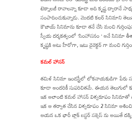
టెక్నాలజీ రావాలన్నా కూడా అది కృష్ణ ద్వారానే స
సంపాదించుకున్నాడు. మొదటి కలర్ సినిమాని తెలు
కౌబాయ్ సినిమాను కూడా తనే చేసి మంచి గుర్తి
స్వీయ దర్శకత్వంలో ‘సింహాసనం ‘ అనే సినిమా త
కృష్ణకి అటు హీరోగా, ఇటు డైరెక్టర్ గా మంచి గుర్తిం
కమల్ హాసన్
తమిళ్ సినిమా ఇండస్ట్రీలో లోకనాయకుడిగా పేరు స
కూడా అందరికీ సుపరిచితమే. ఈయన తెలుగులో క
ఇక అలాంటి కమల్ హాసన్ విశ్వరూపం సినిమాతో ద
ఇక ఆ తర్వాత చేసిన విశ్వరూపం 2 సినిమా ఆశించ
ఆయన ఒక భారీ బ్లాక్ బస్టర్ సక్సెస్ ను అయితే దక