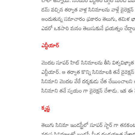
డమ్ వచ్చిన తర్వాత వాళ్ల సినిమాలను వాళ్లే డైరెక్
అందుతున్న సమాచారం ప్రకారం తెలుగు, తమిళ భాషల
ఎవరో ఒకసారి మనం తెలుసుకునే ప్రయత్నం చేద్ద
ఎన్టీయార్
మొదట సూపర్ హిట్ సినిమాలను తీసి విశ్వవిఖ్యా
ఎన్టీయార్. ఆ తర్వాత కొన్ని సినిమాలకి తనే డైరె
సినిమాని మొదట వేరే దర్శకుడు చేత చేయించాలని అన
సినిమాని తనే స్వయం గా డైరెక్షన్ చేశాడు. ఇక ఈ 
కృష్ణ
తెలుగు సినిమా ఇండస్ట్రీలో సూపర్ స్టార్ గా 
వరుస సినిమాలతో ఇండస్ట్రీ మీద దండయాత్ర చేశాడు. ఇ