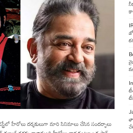
నీ
క
I
జ్
దర
B
వ
మా
I
టీ
ట
J
భా
్రీలో హీరోలు దర్శకులుగా మారి సినిమాలు చేసిన సందర్భాలు
చే
వన్ కళ్యాణ్ వరకు చాలామంది హీరోలు వాళ్ళకంటూ ఒక స్టార్