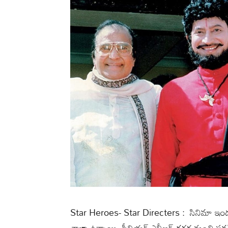
Star Heroes- Star Directers : సినిమా ఇండస్ట
చాలా ఉన్నాయి. సీనియర్ ఎన్టీఆర్ దగ్గర నుంచి ప