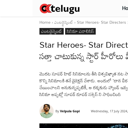
H
Home
ఎంటర్టైన్మెంట్
Star Heroes- Star Directers : తె
ఎంటర్టైన్మెంట్
సినిమా ఎనాలిసిస్
Star Heroes- Star Directe
సత్తా చాటుకున్న స్టార్ హీరోలు వ
మొదట సూపర్ హిట్ సినిమాలను తీసి విశ్వవిఖ్యాత నట సా
కొన్ని సినిమాలకి తనే డైరెక్షన్ చేశాడు. అందులో 'దాన 
చేయించాలని అనుకున్నప్పటికీ, ఆ దర్శకుడు హ్యాండ్ ఇవ్వ
సినిమా అప్పట్లో సూపర్ డూపర్ సక్సెస్ ని సాధించింది
By
Velpula Gopi
Wednesday, 17 July 2024