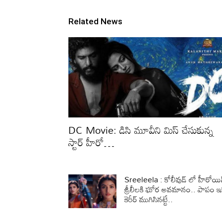
Related News
DC Movie: డిసి మూవీని మిస్ చేసుకున్న
స్టార్ హీరో…
Sreeleela : కోలీవుడ్ లో హీరోయి
శ్రీలీలకి ఘోర అవమానం.. పాపం 
కెరీర్ ముగిసినట్టే..