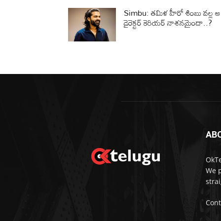
Simbu: తమిళ హీరో శింబు వల్ల ఆ
డైరెక్టర్ కెరియర్ నాశనమైందా..?
AB
OkTe
We p
stra
Cont