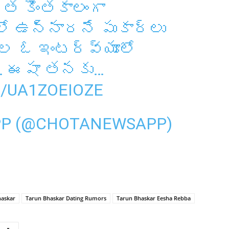
త కొంతకాలంగా
ో ఉన్నారనే పుకార్లు
ల ఓ ఇంటర్వ్యూలో
.. ఈషా తనకు…
/UA1ZOEIOZE
PP (@CHOTANEWSAPP)
haskar
Tarun Bhaskar Dating Rumors
Tarun Bhaskar Eesha Rebba