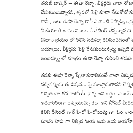
తరుణ్ భాస్కర్ – ఈషా రెబ్బా. వీళ్లిద్దరు చాలా రోజు
చేసుకుంటున్నారని, త్వరలో పెళ్లి కూడా చేసుకోబోత
కానీ , ఇటు ఈషా రెబ్బా కానీ ఎలాంటి రెస్పాన్స్ ఇవ్వల
మీడియా కి తాము నిజంగానే డేటింగ్ చేస్తున్నామని ప
విమానాశ్రయం లో కలిసి నడుస్తూ కనిపించడంతో మరోసా
అయ్యాయి. వీళ్లిద్దరు పెళ్లి చేసుకుంటున్నట్టు ఇప
ఇంటర్వ్యూ లో మాత్రం ఈషా రెబ్బా గురించి తరుణ్ భ
తనకు ఈషా రెబ్బా స్నేహితురాలికంటే చాలా ఎక్కు
వచ్చినప్పుడు ఈ విషయం పై మాట్లాడుతానని చెప్పుకొ
కచ్చితంగా తన కాబోయే భార్య అని అర్థం. విజయ్
అధికారికంగా చెప్పేయొచ్చు కదా అని సోషల్ మీడియా లో న
కలిసి రీసెంట్ గానే హీరో హీరోయిన్లు గా ‘ఓం శ
సూపర్ హిట్ గా నిల్చిన ‘జయ జయ జయ జయహే’ చిత్