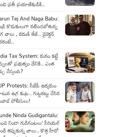
ంచి ప్రతీ ప్రయాణికుడికి..
arun Tej And Naga Babu:
డ్రి కొడుకులుగా నటించబోతున్న
గ బాబు , వరుణ్ తేజ్.. డైరెక్టర్
వరంటే..
ndia Tax System: మనం కట్టే
్నులతో ప్రభుత్వం దేనికి.. ఎంత
్చు చేస్తుంది?
JP Protests: సీజేపీ ఉద్యమం
టున ఉగ్ర కుట్ర.. గుట్టరట్టు చేసిన
జాబ్‌ పోలీసులు!
unde Ninda Gudigantalu:
ుండె నిండా గుడిగంటలు’ సీరియల్
ండి తప్పుకున్న బాలు.. కొత్త హీరో