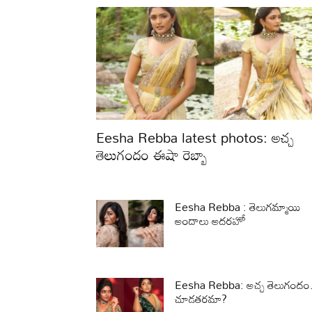
Eesha Rebba latest photos: అచ్చ
తెలుగందం ఈషా రెబ్బా
Eesha Rebba : తెలుగమ్మాయి
అందాలు అదరహో
Eesha Rebba: అచ్చ తెలుగందం.
చూడతరమా?