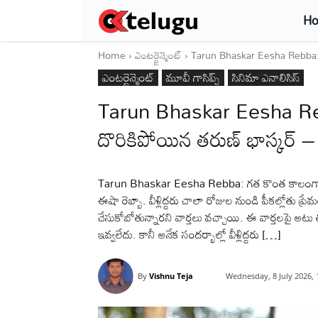
H
Home
ఎంటర్టైన్మెంట్
Tarun Bhaskar Eesha Rebba: మరో
ఎంటర్టైన్మెంట్
మూవీ గాసిప్స్
సినిమా ఎనాలిసిస్
Tarun Bhaskar Eesha Reb
దొరికిపోయిన తరుణ్ భాస్కర్ – 
Tarun Bhaskar Eesha Rebba: గత కొంత కాలంగా టాలీవ
ఈషా రెబ్బా. వీళ్లిద్దరు చాలా రోజుల నుండి పీకల్లోతు ప్రే
చేసుకోబోతున్నారని వార్తలు వచ్చాయి. ఈ వార్తలపై అటు తర
ఇవ్వలేదు. కానీ అనేక సందర్భాల్లో వీళ్లిద్దరు […]
By
Vishnu Teja
Wednesday, 8 July 2026,