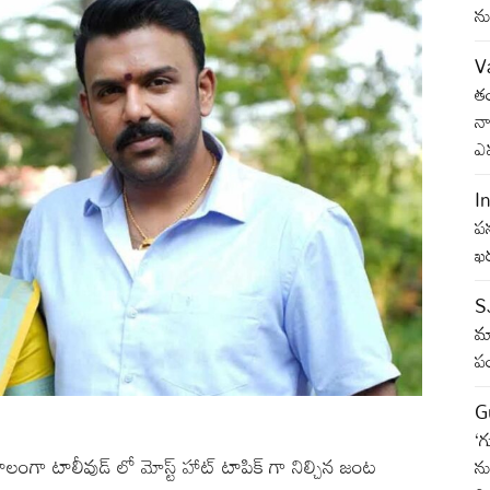
ను
V
తం
నా
ఎ
I
పన
ఖర
S
మా
పం
G
‘గ
 టాలీవుడ్ లో మోస్ట్ హాట్ టాపిక్ గా నిల్చిన జంట
ను