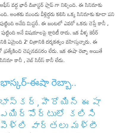
స్ వద్ద భారీ డిజాస్టర్ ఫ్లాప్ గా నిల్చింది. ఈ సినిమాకు
్ ఉంది. అంతకు ముందు వీళ్లిద్దరు కలిసి ఒక్క సినిమాకు కూడా పని
ా పుట్టింది అనేది మిస్టరీ. ఈ జంటలో ఎవరో ఒకరు చెప్తే కానీ ,
్టింది అనే విషయాలపై క్లారిటీ రాదు. ఇక వీళ్ళ కెరీర్
నికి ఏమైంది 2’ చిత్రానికి దర్శకత్వం వహిస్తున్నారు. ఈ
 ప్రత్యేకించి చెప్పనవసరం లేదు. ఇక ఈషా రెబ్బా అయితే
ినిమా కానీ , వెబ్ సిరీస్ కానీ లేదు.
భాస్కర్-ఈషా రెబ్బా..
భాస్కర్, హీరోయిన్ ఈషా
 ఎయిర్‌పోర్టులో కలిసి
 పెళ్లి వార్తలు మళ్లీ