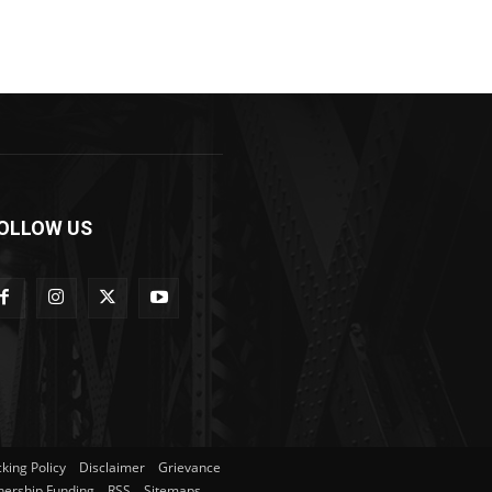
OLLOW US
king Policy
Disclaimer
Grievance
ership Funding
RSS
Sitemaps