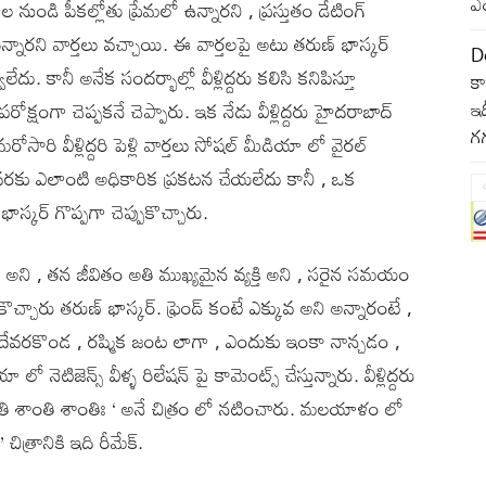
ఎం
ల నుండి పీకల్లోతు ప్రేమలో ఉన్నారని , ప్రస్తుతం డేటింగ్
ున్నారని వార్తలు వచ్చాయి. ఈ వార్తలపై అటు తరుణ్ భాస్కర్
D
ేదు. కానీ అనేక సందర్భాల్లో వీళ్లిద్దరు కలిసి కనిపిస్తూ
కా
రోక్షంగా చెప్పకనే చెప్పారు. ఇక నేడు వీళ్లిద్దరు హైదరాబాద్
ఇద
గగ
రి వీళ్లిద్దరి పెళ్లి వార్తలు సోషల్ మీడియా లో వైరల్
్పటి వరకు ఎలాంటి అధికారిక ప్రకటన చేయలేదు కానీ , ఒక
ాస్కర్ గొప్పగా చెప్పుకొచ్చారు.
వ అని , తన జీవితం అతి ముఖ్యమైన వ్యక్తి అని , సరైన సమయం
చ్చారు తరుణ్ భాస్కర్. ఫ్రెండ్ కంటే ఎక్కువ అని అన్నారంటే ,
 దేవరకొండ , రష్మిక జంట లాగా , ఎందుకు ఇంకా నాన్చడం ,
ెటిజెన్స్ వీళ్ళ రిలేషన్ పై కామెంట్స్ చేస్తున్నారు. వీళ్లిద్దరు
ాంతి శాంతి శాంతిః ‘ అనే చిత్రం లో నటించారు. మలయాళం లో
రానికి ఇది రీమేక్.