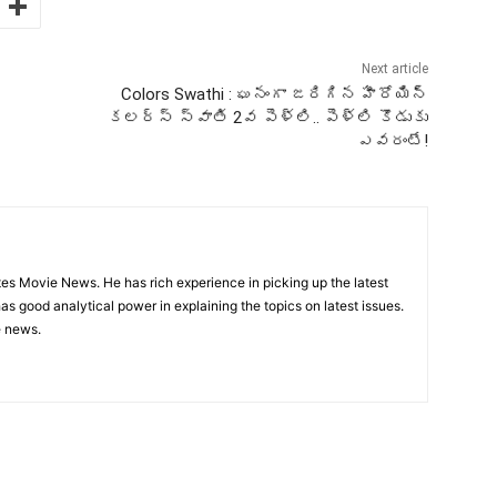
Next article
Colors Swathi : ఘనంగా జరిగిన హీరోయిన్
కలర్స్ స్వాతి 2వ పెళ్లి.. పెళ్లి కొడుకు
ఎవరంటే!
utes Movie News. He has rich experience in picking up the latest
s good analytical power in explaining the topics on latest issues.
e news.