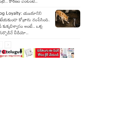
ట్రీ.. కారణం ఏంటంటే..
og Loyalty: యజమానిని
టేయకుండా కోబ్రాను చంపేసింది.
ీ కుక్కవిశ్వాసం అంటే.. ఒళ్లు
ుర్పొడిచే వీడియో..