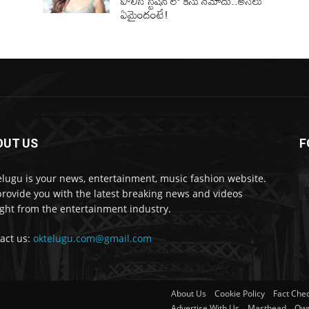
పోలీస్ స్టేషన్ లో కేసు నమోదు..అసలు
ఏమైందంటే!
OUT US
F
lugu is your news, entertainment, music fashion website.
rovide you with the latest breaking news and videos
ight from the entertainment industry.
act us:
oktelugu.com@gmail.com
About Us
Cookie Policy
Fact Chec
Advertise With Us
Masthead
Own