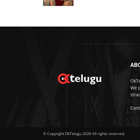
AB
OkTe
We p
stra
Cont
© Copyright OkTelugu 2026 All rights reserved.