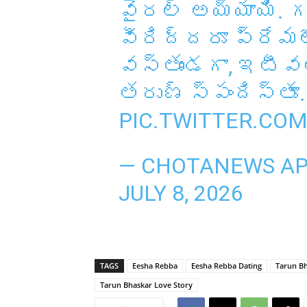
వైరల్ అయ్యాయి. గ
వీరిద్దరూ ప్రేమల
వస్తుండగా, ఇటీవ
తరుణ్ స్పందిస్తూ
PIC.TWITTER.COM
— CHOTANEWS A
JULY 8, 2026
TAGS
Eesha Rebba
Eesha Rebba Dating
Tarun B
Tarun Bhaskar Love Story