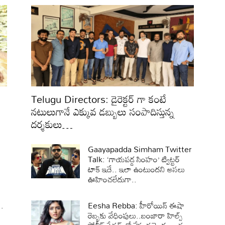
Telugu Directors: డైరెక్టర్ గా కంటే
నటులుగానే ఎక్కువ డబ్బులు సంపాదిస్తున్న
దర్శకులు…
Gaayapadda Simham Twitter
Talk: ‘గాయపడ్డ సింహం’ ట్విట్టర్
టాక్ ఇదే.. ఇలా ఉంటుందని అసలు
ఊహించలేదుగా..
.
Eesha Rebba: హీరోయిన్ ఈషా
రెబ్బకు వేధింపులు..బంజారా హిల్స్