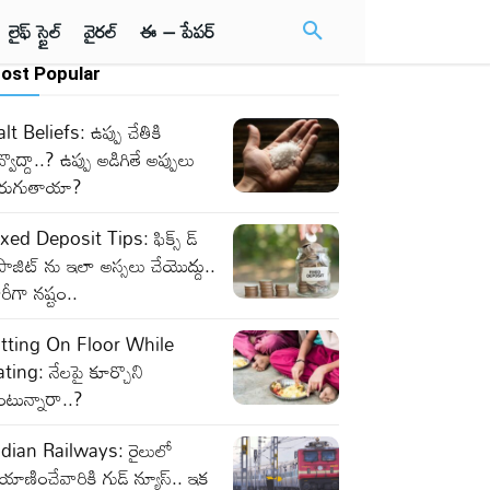
లైఫ్ స్టైల్
వైరల్
ఈ – పేపర్
ost Popular
lt Beliefs: ఉప్పు చేతికి
్వొద్దా..? ఉప్పు అడిగితే అప్పులు
ెరుగుతాయా?
xed Deposit Tips: ఫిక్స్ డ్
పాజిట్ ను ఇలా అస్సలు చేయొద్దు..
రీగా నష్టం..
itting On Floor While
ting: నేలపై కూర్చొని
ంటున్నారా..?
ndian Railways: రైలులో
రయాణించేవారికి గుడ్ న్యూస్.. ఇక