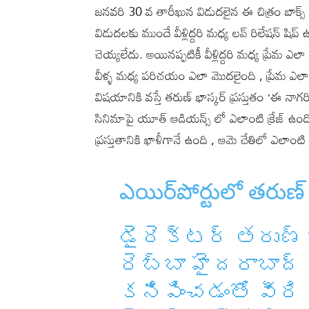
జనవరి 30 వ తారీఖున విడుదలైన ఈ చిత్రం బాక్స్ ఆఫీ
విడుదలకు ముందే వీళ్లిద్దరి మధ్య లవ్ రిలేషన్ షిప
చెయ్యలేదు. అయినప్పటికీ వీళ్లిద్దరి మధ్య ప్రేమ ఎల
వీళ్ళ మధ్య పరిచయం ఎలా మొదలైంది , ప్రేమ ఎలా పుట
విషయానికి వస్తే తరుణ్ భాస్కర్ ప్రస్తుతం ‘ఈ నాగరి
సినిమాపై యూత్ ఆడియన్స్ లో ఎలాంటి క్రేజ్ ఉందో
ప్రస్తుతానికి ఖాళీగానే ఉంది , ఆమె చేతిలో ఎలాంటి స
ఎయిర్‌పోర్టులో తరుణ్ 
డైరెక్టర్ తరుణ్ 
రెబ్బా హైదరాబాద్
కనిపించడంతో వీరి