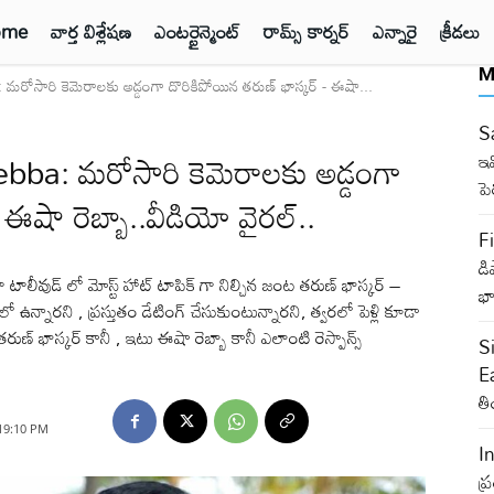
ome
వార్త విశ్లేషణ
ఎంటర్టైన్మెంట్
రామ్స్ కార్నర్
ఎన్నారై
క్రీడలు
M
సారి కెమెరాలకు అడ్డంగా దొరికిపోయిన తరుణ్ భాస్కర్ - ఈషా...
Sa
ba: మరోసారి కెమెరాలకు అడ్డంగా
ఇవ
ప
ఈషా రెబ్బా..వీడియో వైరల్..
Fi
డి
ుడ్ లో మోస్ట్ హాట్ టాపిక్ గా నిల్చిన జంట తరుణ్ భాస్కర్ –
భా
మలో ఉన్నారని , ప్రస్తుతం డేటింగ్ చేసుకుంటున్నారని, త్వరలో పెళ్లి కూడా
ుణ్ భాస్కర్ కానీ , ఇటు ఈషా రెబ్బా కానీ ఎలాంటి రెస్పాన్స్
S
Ea
తి
 19:10 PM
I
ప్