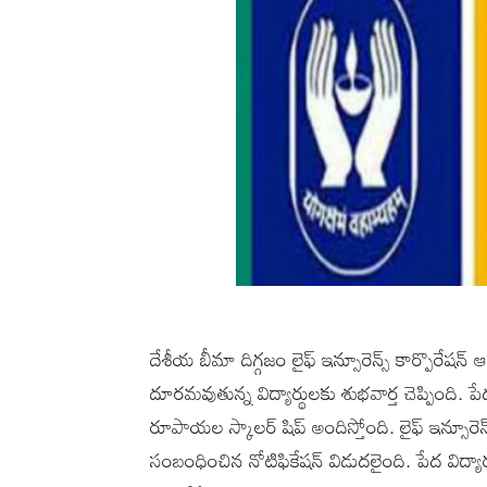
దేశీయ బీమా దిగ్గజం లైఫ్ ఇన్సూరెన్స్ కార్పొరేష
దూరమవుతున్న విద్యార్థులకు శుభవార్త చెప్పింది. 
రూపాయల స్కాలర్ షిప్ అందిస్తోంది. లైఫ్ ఇన్సూరెన
సంబంధించిన నోటిఫికేషన్ విడుదలైంది. పేద విద్యా