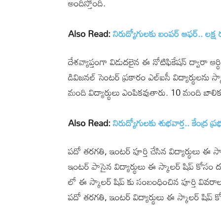
అందిస్తోంది.
Also Read:
నిరుద్యోగులకు బంపర్ ఆఫర్.. లక
దేశవ్యాప్తంగా విడుదలైన ఈ నోటిఫికేషన్ ద్వారా ఆర్
డివిజ‌న‌ల్ సెంట‌ర్ ప్రకారం ఎల్ఐసీ విద్యార్థులను స
మంది విద్యార్థులు ఎంపికవుతారు. 10 మంది బాలి
Also Read:
నిరుద్యోగులకు శుభవార్త.. కేంద్ర ప్ర
పదో తరగతి, ఇంటర్ పూర్తి చేసిన విద్యార్థులు ఈ 
ఇంటర్ పాసైన విద్యార్థులు ఈ స్కాలర్ షిప్ కోసం ద
లో ఈ స్కాలర్ షిప్ కు సంబంధించిన పూర్తి వి
పదో తరగతి, ఇంటర్ విద్యార్థులు ఈ స్కాలర్ షిప్ క