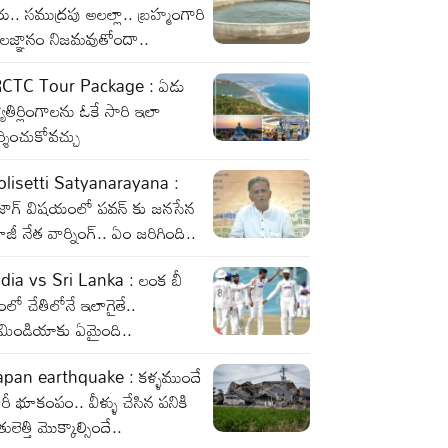
రు.. సముద్రపు అలల్లా.. బ్రహ్మంగారి
ాలజ్ఞానం నిజమవుతోందా..
RCTC Tour Package : ఏడు
యోతిర్లింగాలను ఓకే సారి ఇలా
్శించుకోవచ్చు
olisetti Satyanarayana :
ైజాగ్ విషయంలో పవన్ కు జనసేన
జీ నేత వార్నింగ్.. ఏం జరిగింది..
ndia vs Sri Lanka : లంక బీ
ంలో చేతిలోనే ఇలాగైతే..
ీమిండియాకు ఏమైంది..
apan earthquake : కళ్ళముందే
రీ భూకంపం.. వీళ్ళు చేసిన పనికి
తులెత్తి మొక్కాల్సిందే..