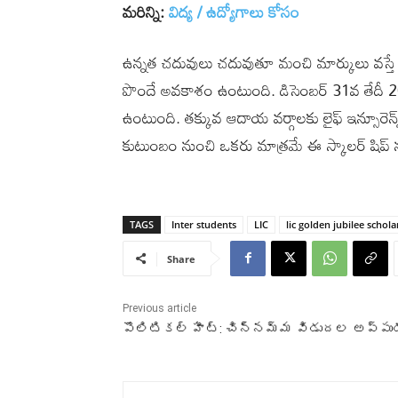
మరిన్ని:
విద్య / ఉద్యోగాలు కోసం
ఉన్నత చదువులు చదువుతూ మంచి మార్కులు వస్తే మ
పొందే అవకాశం ఉంటుంది. డిసెంబర్‌ ‌31వ తేదీ 20
ఉంటుంది. తక్కువ ఆదాయ వర్గాలకు లైఫ్ ఇన్సూరెన్స
కుటుంబం నుంచి ఒకరు మాత్రమే ఈ స్కాలర్ షిప్ 
TAGS
Inter students
LIC
lic golden jubilee schol
Share
Previous article
పొలిటికల్ హీట్: చిన్నమ్మ విడుదల అప్పు