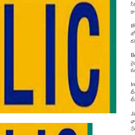
నీ
క
I
జ్
దర
B
వ
మా
I
టీ
ట
J
భా
చే