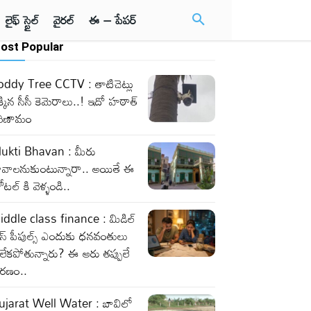
లైఫ్ స్టైల్
వైరల్
ఈ – పేపర్
ost Popular
oddy Tree CCTV : తాటిచెట్లు
్కిన సీసీ కెమెరాలు..! ఇదో హఠాత్
రిణామం
ukti Bhavan : మీరు
ావాలనుకుంటున్నారా.. అయితే ఈ
టల్ కి వెళ్ళండి..
iddle class finance : మిడిల్
లాస్ పీపుల్స్ ఎందుకు ధనవంతులు
లేకపోతున్నారు? ఈ ఆరు తప్పులే
ారణం..
ujarat Well Water : బావిలో