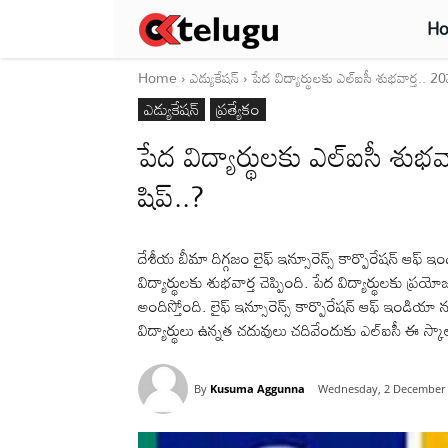
H
Home
ఎడ్యుకేషన్
పేద విద్యార్థులకు ఎల్ఐసీ శుభవార్త.. 
ఎడ్యుకేషన్
ప్రత్యేకం
పేద విద్యార్థులకు ఎల్ఐసీ శు
షిప్..?
దేశీయ బీమా దిగ్గజం లైఫ్ ఇన్సూరెన్స్ కార్పొరేషన్ ఆఫ
విద్యార్థులకు శుభవార్త చెప్పింది. పేద విద్యార్థులకు 
అందిస్తోంది. లైఫ్ ఇన్సూరెన్స్ కార్పొరేషన్ ఆఫ్ ఇండియా
విద్యార్థులు ఉన్నత చదువులు చదివేందుకు ఎల్ఐసీ ఈ స్క
By
Kusuma Aggunna
Wednesday, 2 December 