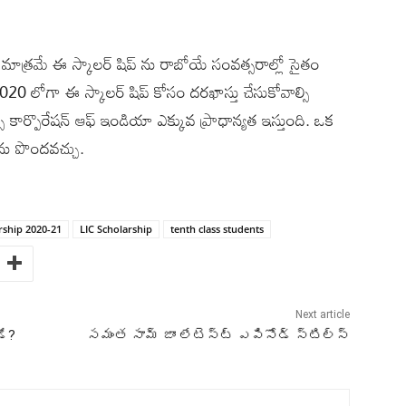
ాత్రమే ఈ స్కాలర్ షిప్ ను రాబోయే సంవత్సరాల్లో సైతం
20 లోగా ఈ స్కాలర్ షిప్ కోసం దరఖాస్తు చేసుకోవాల్సి
్ కార్పొరేషన్ ఆఫ్ ఇండియా ఎక్కువ ప్రాధాన్యత ఇస్తుంది. ఒక
ను పొందవచ్చు.
arship 2020-21
LIC Scholarship
tenth class students
Next article
డే?
సమంత సామ్ జాం లేటెస్ట్ ఎపిసోడ్ స్టిల్స్