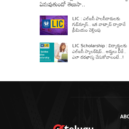
ఏమవుతుందో తెలుసా..
LIC : ఎల్ఐసీ పాలసీదారులకు
గుడ్‌న్యూస్.. ఇక వాట్సాప్ ద్వారానే
ప్రీమియం చెల్లింపు
LIC Scholarship : విద్యార్థులకు
ఎల్‌ఐసీ స్కాలర్‌షిప్‌.. అర్హులు వీరే..
ఎలా దరఖాస్తు చేసుకోవాలంటే..!
AB