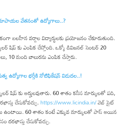
్ష రూపాయల వేతనంతో ఉద్యోగాలు..?
థికంగా బ‌ల‌హీన వ‌ర్గాల విద్యార్థులకు ప్రయోజనం చేకూరుతుంది.
్కాలర్ షిప్ కు ఎంపిక చేస్తోంది. ఒక్కో డివిజనల్ సెంటర్ 20
కలు, 10 మంది బాలురను ఎంపిక చేస్తారు.
భుత్వ ఉద్యోగాల భర్తీకి నోటిఫికేషన్ విడుదల..!
స్కాలర్ షిప్ కు అర్హులవుతారు. 60 శాతం కనీస మార్కులతో పది,
రఖాస్తు చేసుకోవచ్చు.
https://www.licindia.in/
వెబ్ సైట్
వరాలు ఉంటాయి. 60 శాతం కంటే ఎక్కువ మార్కులతో పాస్ అయిన
ోసం దరఖాస్తు చేసుకోవచ్చు.