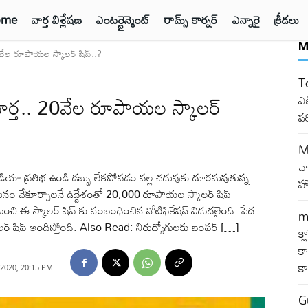
ome
వార్త విశ్లేషణ
ఎంటర్టైన్మెంట్
రామ్స్ కార్నర్
ఎన్నారై
క్రీడలు
M
20వేల రూపాయల స్కాలర్ షిప్..?
T
భవార్త.. 20వేల రూపాయల స్కాలర్
ఎక
ప
M
చ
్ ఇండియా ప్రతిభ ఉండి డబ్బు లేకపోవడం వల్ల చదువుకు దూరమవుతున్న
హో
ప్రయోజనం చేకూర్చాలనే ఉద్దేశంతో 20,000 రూపాయల స్కాలర్ షిప్
 నుంచి ఈ స్కాలర్ షిప్ కు సంబంధించిన నోటిఫికేషన్ విడుదలైంది. పేద
m
ాలర్ షిప్ అందిస్తోంది. Also Read: నిరుద్యోగులకు బంపర్ […]
క్
కా
క
2020, 20:15 PM
G