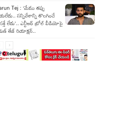
run Tej : ‘మేము తప్పు
యలేదు.. సన్నివేశాన్ని తొలగించే
రసక్తే లేదు’.. ఎన్టీఆర్ ట్రోల్ వీడియోపై
ుణ్ తేజ్ రియాక్షన్..