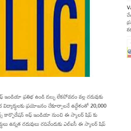
Va
చే
ప్
వర
న్ ఆఫ్ ఇండియా ప్రతిభ ఉండి డబ్బు లేకపోవడం వల్ల చదువుకు
పేద విద్యార్థులకు ప్రయోజనం చేకూర్చాలనే ఉద్దేశంతో 20,000
్స్ కార్పొరేషన్ ఆఫ్ ఇండియా నుంచి ఈ స్కాలర్ షిప్ కు
ర్థులు ఉన్నత చదువులు చదివేందుకు ఎల్ఐసీ ఈ స్కాలర్ షిప్