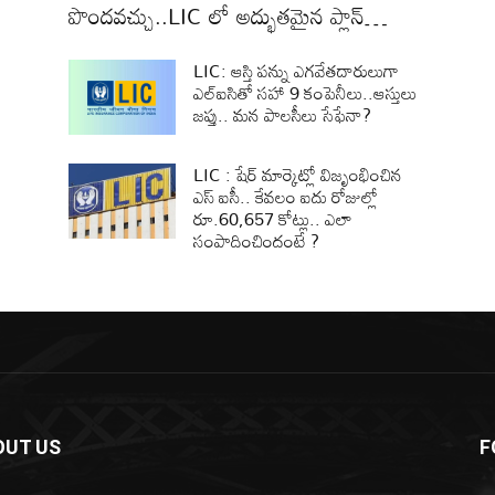
పొందవచ్చు..LIC లో అద్భుతమైన ప్లాన్…
LIC: ఆస్తి పన్ను ఎగవేతదారులుగా
ఎల్‌ఐసితో సహా 9 కంపెనీలు..ఆస్తులు
జప్తు.. మన పాలసీలు సేఫేనా?
LIC : షేర్ మార్కెట్లో విజృంభించిన
ఎస్ ఐసీ.. కేవలం ఐదు రోజుల్లో
రూ.60,657 కోట్లు.. ఎలా
సంపాదించిందంటే ?
OUT US
F