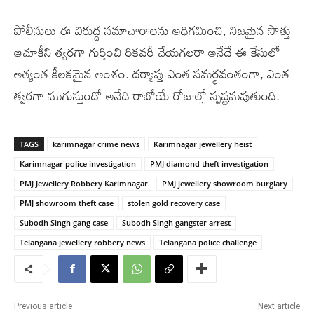
పోలీసులు ఈ విరుద్ధ సమాచారాలను అధిగమించి, నిజమైన సొత్తు
ఆచూకీని త్వరగా గుర్తించి రికవరీ చేయగలరా అనేదే ఈ కేసులో
అత్యంత కీలకమైన అంశం. దర్యాప్తు ఎంత సమర్థవంతంగా, ఎంత
త్వరగా ముగుస్తుందో అనేది రాబోయే రోజుల్లో స్పష్టమవుతుంది.
TAGS
karimnagar crime news
Karimnagar jewellery heist
Karimnagar police investigation
PMJ diamond theft investigation
PMJ Jewellery Robbery Karimnagar
PMJ jewellery showroom burglary
PMJ showroom theft case
stolen gold recovery case
Subodh Singh gang case
Subodh Singh gangster arrest
Telangana jewellery robbery news
Telangana police challenge
Previous article
Next article