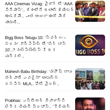
AAA Cinemas Vizag: వైజాగ్ లో ‘AAA
సినిమాస్’.. దేశంలోనే ఇలాంటి థియేటర్
ఉండదేమో.. ఎంత అందంగా ఉందో మీరే
చూడండి..
Bigg Boss Telugu 10: ‘స్వర్గం –
నరకం’ కాన్సెప్ట్ తో ‘బిగ్ బాస్
10’..? కంటెస్టెంట్స్ కి ఇక
చుక్కలే..
Mahesh Babu Birthday: ‘మహేష్ బాబు
తర్వాతే ఎవరైనా’ అంటున్న
జనసేన MLA.. ఫోటో వైరల్..
Prabhas: ఎన్టీఆర్ వివాదాన్ని
లెక్క చేయని ప్రభాస్.. ‘కొరియన్