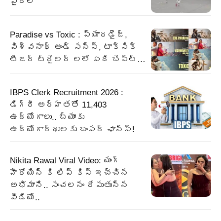
వైరల్
Paradise vs Toxic : ప్యారడైజ్,
విశ్వనాథ్ అండ్ సన్స్, టాక్సిక్
టీజర్ ట్రైలర్ లలో ఏది బెస్ట్…
IBPS Clerk Recruitment 2026 :
డిగ్రీ అర్హతతో 11,403
ఉద్యోగాలు.. బ్యాంకు
ఉద్యోగార్థులకు బంపర్‌ ఛాన్స్‌!
Nikita Rawal Viral Video: యంగ్
హీరోయిన్ కి లిప్ కిస్ ఇచ్చిన
అభిమాని.. సంచలనం రేపుతున్న
వీడియో..