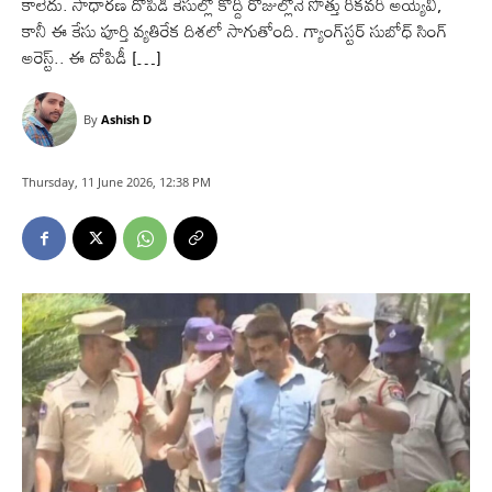
కాలేదు. సాధారణ దోపిడీ కేసుల్లో కొద్ది రోజుల్లోనే సొత్తు రికవరీ అయ్యేవి,
కానీ ఈ కేసు పూర్తి వ్యతిరేక దిశలో సాగుతోంది. గ్యాంగ్‌స్టర్‌ సుబోధ్‌ సింగ్‌
అరెస్ట్‌.. ఈ దోపిడీ […]
By
Ashish D
Thursday, 11 June 2026, 12:38 PM