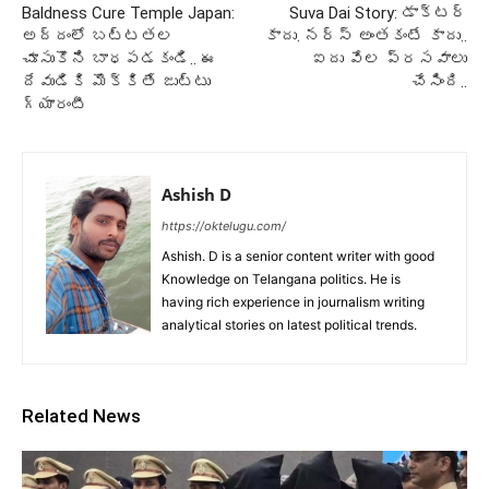
Baldness Cure Temple Japan:
Suva Dai Story: డాక్టర్
అద్దంలో బట్టతల
కాదు. నర్స్ అంతకంటే కాదు..
చూసుకొని బాధపడకండి.. ఈ
ఐదు వేల ప్రసవాలు
దేవుడికి మొక్కితే జుట్టు
చేసింది..
గ్యారంటీ
Ashish D
https://oktelugu.com/
Ashish. D is a senior content writer with good
Knowledge on Telangana politics. He is
having rich experience in journalism writing
analytical stories on latest political trends.
Related News