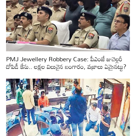
PMJ Jewellery Robbery Case: పీఎంజే జువెల్లరీ
దోపిడీ కేసు.. లక్షల విలువైన బంగారం, వజ్రాలు ఏమైనట్టు?