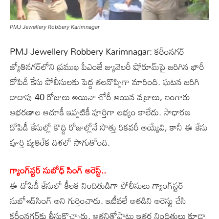
PMJ Jewellery Robbery Karimnagar
PMJ Jewellery Robbery Karimnagar: కరీంనగర్‌
జ్యోతినగర్‌లోని ప్రముఖ పీఎంజే జ్యువెలరీ షోరూమ్‌పై జరిగిన భారీ
దోపిడీ కేసు పోలీసులకు పెద్ద తలనొప్పిగా మారింది. ఘటన జరిగి
దాదాపు 40 రోజులు అయినా చోరీ అయిన వజ్రాలు, బంగారు
ఆభరణాల ఆచూకీ ఇప్పటికీ పూర్తిగా లభ్యం కాలేదు. సాధారణ
దోపిడీ కేసుల్లో కొద్ది రోజుల్లోనే సొత్తు రికవరీ అయ్యేవి, కానీ ఈ కేసు
పూర్తి వ్యతిరేక దిశలో సాగుతోంది.
గ్యాంగ్‌స్టర్‌ సుబోధ్‌ సింగ్‌ అరెస్ట్‌..
ఈ దోపిడీ కేసులో కీలక నిందితుడిగా పోలీసులు గ్యాంగ్‌స్టర్‌
సుబో«ద్‌సింగ్‌ అని గుర్తించారు. ఇటీవలే అతడిని అరెస్టు చేసి
కరీంనగర్‌కు తీసుకొచ్చారు. అతనితోపాటు ఇతర నిందితులు కూడా