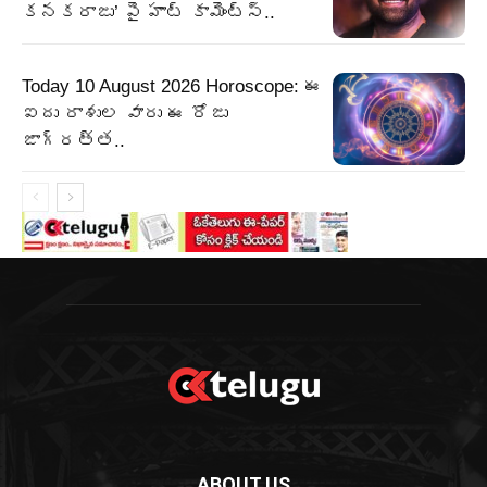
కనకరాజు’ పై హాట్ కామెంట్స్..
Today 10 August 2026 Horoscope: ఈ
ఐదు రాశుల వారు ఈ రోజు
జాగ్రత్త..
ABOUT US