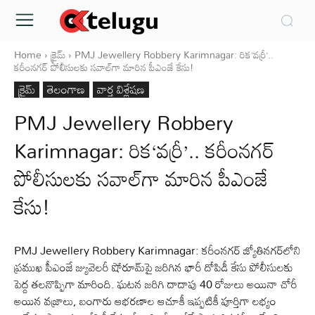
Home
క్రైమ్‌
PMJ Jewellery Robbery Karimnagar: రిక‘వర్రీ’..
కరీంనగర్‌ పోలీసులకు సవాల్‌గా మారిన పీఎంజే కేసు!
క్రైమ్‌
తెలంగాణ
వార్త విశ్లేషణ
PMJ Jewellery Robbery
Karimnagar: రిక‘వర్రీ’.. కరీంనగర్‌
పోలీసులకు సవాల్‌గా మారిన పీఎంజే
కేసు!
PMJ Jewellery Robbery Karimnagar: కరీంనగర్‌ జ్యోతినగర్‌లోని
ప్రముఖ పీఎంజే జ్యువెలరీ షోరూమ్‌పై జరిగిన భారీ దోపిడీ కేసు పోలీసులకు
పెద్ద తలనొప్పిగా మారింది. ఘటన జరిగి దాదాపు 40 రోజులు అయినా చోరీ
అయిన వజ్రాలు, బంగారు ఆభరణాల ఆచూకీ ఇప్పటికీ పూర్తిగా లభ్యం