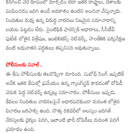
కరిగించి వేరే రూపంలో మార్చడం లేదా ఇతర రాష్ట్రాలు, దేశాలకు
పంపించడం జరిగి ఉండే అవకాశం ఉందని అంచనా వేస్తున్నారు.
నిందితుల మధ్య ఉన్న విరుద్ధ వాదనలు నిజమైన సమాచారాన్ని
బయట పెట్టడం లేదు. సైంటిఫిక్‌ ఫారెన్సిక్‌ ఆధారాలు, సీసీటీవీ
ఫుటేజ్‌ లోతైన విశ్లేషణ, ఇంటెలిజెన్స్‌ నెట్‌వర్క్, సాంకేతిక పర్యవేక్షణ
వంటి అధునాతన పద్ధతులు తప్పనిసరి అవుతున్నాయి.
పోలీసులకు సవాల్‌..
ఈ కేసు పోలీసులకు తలనొప్పిగా మారింది. సుబోధ్‌ సింగ్‌ ఇప్పటికే
అనేక ఇతర కేసుల్లో ప్రమేయం ఉన్న గ్యాంగ్‌స్టర్‌ కావడంతో దోపిడీ
వెనుక పెద్ద నెట్‌వర్క్‌ ఉన్నట్లు సమాచారం. పోలీసులు ఇప్పుడు
కేవలం నిందితుల వాదనలపైనే ఆధారపడకుండా మరింత లోతైన
విచారణ జరపాల్సి ఉంది. సొత్తు రికవరీలో ఆలస్యం జరిగితే
నేరస్తులకు ధైర్యం పెరిగి, ఇలాంటి భారీ దోపిడీలు మరింత పెరిగే
ప్రమాదం ఉంది.