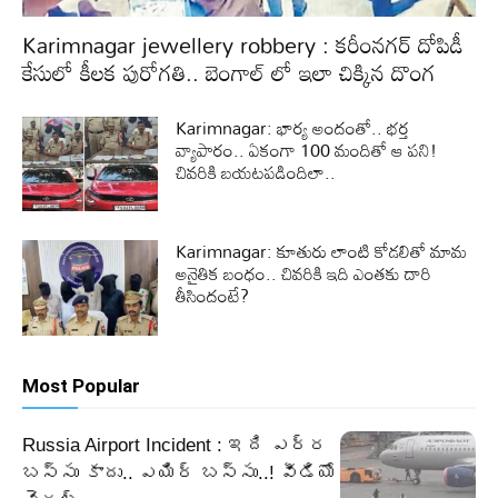
Karimnagar jewellery robbery : కరీంనగర్ దోపిడీ
కేసులో కీలక పురోగతి.. బెంగాల్ లో ఇలా చిక్కిన దొంగ
Karimnagar: భార్య అందంతో.. భర్త
వ్యాపారం.. ఏకంగా 100 మందితో ఆ పని!
చివరికి బయటపడిందిలా..
Karimnagar: కూతురు లాంటి కోడలితో మామ
అనైతిక బంధం.. చివరికి ఇది ఎంతకు దారి
తీసిందంటే?
Most Popular
Russia Airport Incident : ఇది ఎర్ర
బస్సు కాదు.. ఎయిర్ బస్సు..! వీడియో