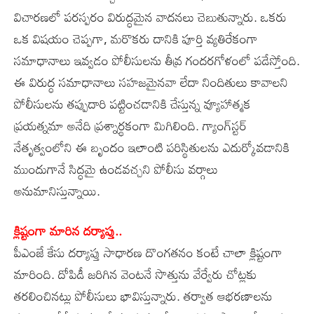
విచారణలో పరస్పరం విరుద్ధమైన వాదనలు చెబుతున్నారు. ఒకరు
ఒక విషయం చెప్పగా, మరొకరు దానికి పూర్తి వ్యతిరేకంగా
సమాధానాలు ఇవ్వడం పోలీసులను తీవ్ర గందరగోళంలో పడేస్తోంది.
ఈ విరుద్ధ సమాధానాలు సహజమైనవా లేదా నిందితులు కావాలని
పోలీసులను తప్పుదారి పట్టించడానికి చేస్తున్న వ్యూహాత్మక
ప్రయత్నమా అనేది ప్రశ్నార్థకంగా మిగిలింది. గ్యాంగ్‌స్టర్‌
నేతృత్వంలోని ఈ బృందం ఇలాంటి పరిస్థితులను ఎదుర్కోవడానికి
ముందుగానే సిద్ధమై ఉండవచ్చని పోలీసు వర్గాలు
అనుమానిస్తున్నాయి.
క్లిష్టంగా మారిన దర్యాప్తు..
పీఎంజే కేసు దర్యాప్తు సాధారణ దొంగతనం కంటే చాలా క్లిష్టంగా
మారింది. దోపిడీ జరిగిన వెంటనే సొత్తును వేర్వేరు చోట్లకు
తరలించినట్లు పోలీసులు భావిస్తున్నారు. తర్వాత ఆభరణాలను