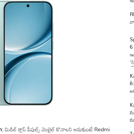
ఇం
RB
వా
S
6 
ఇ
‘స
Ka
తీ
అగ
Ka
మజ
మ్
h
: మిడిల్ క్లాస్ పీపుల్స్ మొబైల్ కొనాలని అనుకుంటే Redmi
T