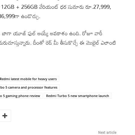
రం.. 12GB + 256GB వేరియంట్ ధర సుమారు రూ.27,999,
6,999గా ఉండొచ్చు.
ఫోన్ బాగా యూజ్ ఫుల్ అయ్యే అవకాశం ఉంది. రోజూ వారీ
ుచూస్తున్నారు. దీంతో రెడ్ మీ తీసుకొచ్చే ఈ మొబైల్ ఎలాంటి
Redmi latest mobile for heavy users
bo 5 camera and processor features
o 5 gaming phone review
Redmi Turbo 5 new smartphone launch
Next article