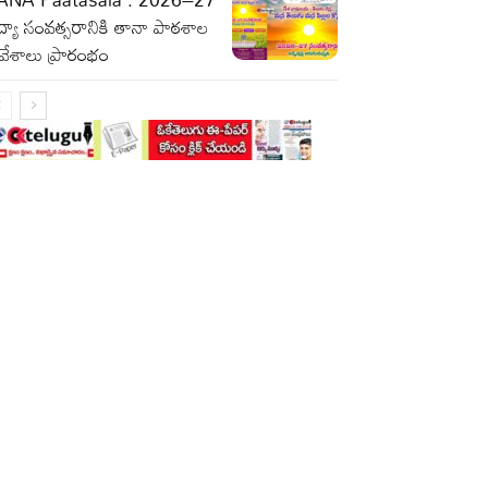
ద్యా సంవత్సరానికి తానా పాఠశాల
రవేశాలు ప్రారంభం