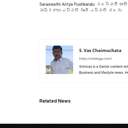
Saraswathi Antya Pushkaralu: సరస్వతి అంత
పుష్కరాలు ఎప్పటి నుంచి ఎప్పటి వరకు..
S. Vas Chaimuchata
https://oktelugu.com/
Srinivas is a Senior content wr
Business and lifestyle news. H
Related News