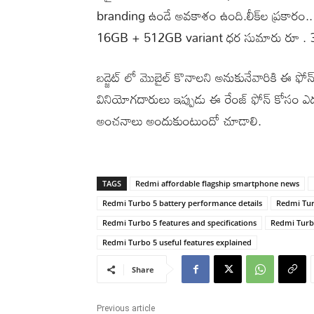
branding ఉండే అవకాశం ఉంది.లీక్‌ల ప్రకా
16GB + 512GB variant ధర సుమారు రూ . 3
బడ్జెట్ లో మొబైల్ కొనాలని అనుకునేవారికి ఈ 
వినియోగదారులు ఇప్పుడు ఈ రేంజ్ ఫోన్ కోసం ఎదుర
అంచనాలు అందుకుంటుందో చూడాలి.
TAGS
Redmi affordable flagship smartphone news
Redmi Turbo 5 battery performance details
Redmi Tur
Redmi Turbo 5 features and specifications
Redmi Turb
Redmi Turbo 5 useful features explained
Share
Previous article