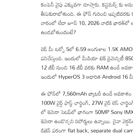
కంపెనీ వైపు ఎక్కువగా చూస్తారు. కస్టమర్స్ కు అ
తీసుకురాబోతుంది. ఈ ఫోన్ గురించి ఇప్పటివరకు
వారంలో లేదా జూన్ 10, 2026 నాటికి భారత్‌లో
ఉండబోతుందంటే?
రెడ్ మీ టర్బో 5లో 6.59 అంగుళాల 1.5K AMOLED 
పనిచేస్తుంది. ఇందులో మీడియా టెక్ డైమెన్సిటీ
12 జీబీ నుంచి 16 జీబీ వరకు RAM ఉండే అవకా
ఇందులో HyperOS 3 ఆధారిత Android 16 మీద ప
ఈ ఫోన్‌లో 7,560mAh బ్యాటరీ ఉండే అవకాశం ఉంది.
100W వైర్డ్ ఫాస్ట్ ఛార్జింగ్, 27W వైర్ లెస్ ఛార్జి
లో కెమెరా సెటప్‌లో భాగంగా 50MP Sony IMX 88
కెమెరా ఉండొచ్చని రిపోర్టులు ఉన్నాయి. చైనా వెర్
డిజైన్ పరంగా flat back, separate dual c