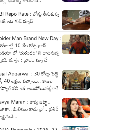
ట్లో ధనలక్ష్మి తాండవం..
I Repo Rate : లోన్లు తీసుకున్న
రికి ఇది గుడ్ న్యూస్
pider Man Brand New Day :
రోజుల్లో 10 వేల కోట్ల గ్రాస్..
ండియా లో ‘ధురంధర్’ ని దాటనున్న
్పైడర్ మ్యాన్ : బ్రాండ్ న్యూ డే’
jal Aggarwal : 30 కోట్లు పెట్టి
స్తే 40 లక్షలు వచ్చాయి.. కాజల్
ర్వాల్ పని ఇక అయిపోయినట్టేనా?
vya Maran : కావ్య జట్టా..
ాకా.. మినిమం కాదు బ్రో.. ప్రతిదీ
యాగ్జిమమే..
ANA Paatasala : 2026–27