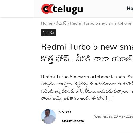
H
Home
బిజినెస్
Redmi Turbo 5 new smartphone launc
బిజినెస్
Redmi Turbo 5 new sma
కొత్త ఫోన్.. వీరికి చాలా యూజ్
Redmi Turbo 5 new smartphone launch: మిడిల్ క్
ఎక్కువగా చూస్తారు. కస్టమర్స్ కు అనుగుణంగా ఈ కంపెనీ
గురించి ఇప్పటివరకు కొన్ని లీకులు బయటకు వచ్చాయి. 
లాంచ్ అయ్యే అవకాశం ఉంది. ఈ ఫోన్ […]
By
S. Vas
Wednesday, 20 May 2026
Chaimuchata