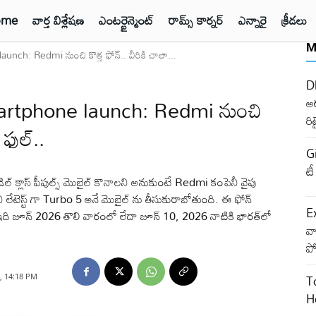
ome
వార్త విశ్లేషణ
ఎంటర్టైన్మెంట్
రామ్స్ కార్నర్
ఎన్నారై
క్రీడలు
M
h: Redmi నుంచి కొత్త ఫోన్.. వీరికి చాలా...
D
rtphone launch: Redmi నుంచి
అర
రి
 ఫుల్..
G
టీ
లాస్ పీపుల్స్ మొబైల్ కొనాలని అనుకుంటే Redmi కంపెనీ వైపు
 లేటెస్ట్ గా Turbo 5 అనే మొబైల్ ను తీసుకురాబోతుంది. ఈ ఫోన్
E
ఇది జూన్ 2026 తొలి వారంలో లేదా జూన్ 10, 2026 నాటికి భారత్‌లో
వ్
పో
T
, 14:18 PM
H