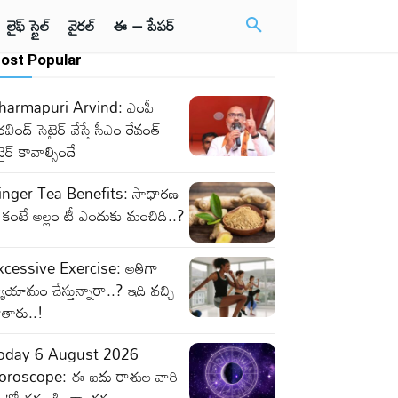
లైఫ్ స్టైల్
వైరల్
ఈ – పేపర్
ost Popular
harmapuri Arvind: ఎంపీ
వింద్ సెటైర్ వేస్తే సీఎం రేవంత్
టైర్ కావాల్సిందే
inger Tea Benefits: సాధారణ
 కంటే అల్లం టీ ఎందుకు మంచిది..?
xcessive Exercise: అతిగా
యాయామం చేస్తున్నారా..? ఇది వచ్చి
తారు..!
oday 6 August 2026
oroscope: ఈ ఐదు రాశుల వారి