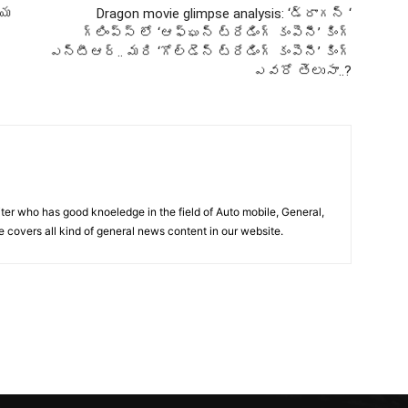
్య
Dragon movie glimpse analysis: ‘డ్రాగన్ ‘
గ్లింప్స్ లో ‘ఆఫ్ఘన్ ట్రేడింగ్ కంపెనీ’ కింగ్
ఎన్టీఆర్.. మరి ‘గోల్డెన్ ట్రేడింగ్ కంపెనీ’ కింగ్
ఎవరో తెలుసా..?
iter who has good knoeledge in the field of Auto mobile, General,
e covers all kind of general news content in our website.