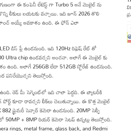
నుగుణంగా ఈ కంపెనీ లేటెస్ట్ గా Turbo 5 అనే మొబైల్ ను
వి
 కొన్ని లీకులు బయటకు వచ్చాయి. ఇది జూన్ 2026 తొలి
ప్
 లాంచ్ అయ్యే అవకాశం ఉంది. ఈ ఫోన్ ఎలా
డిస్ ప్లే ఉండనుంది. ఇది 120Hz రిఫ్రెష్ రేట్ తో
 8500 Ultra chip ఉండవచ్చని అంచనా. అలాగే ఈ మొబైల్ కు
శం ఉంది. అలాగే 256GB లేదా 512GB స్టోరేజ్ ఉండనుంది.
నిచేయొచ్చని తెలుస్తోంది.
 రెడ్ మీ సెగ్మెంట్‌లో ఇది చాలా పెద్దది. ఈ బ్యాటరీకి
ంగ్ పోర్ట్ కూడా రావచ్చని లీక్‌లు చెబుతున్నాయి. ఈ కొత్త మొబైల్
2 ప్రైమరీ సెన్సార్ కెమెరా ఉండనుంది. 20MP సెల్ఫీ
షన్‌లో 50MP + 8MP రియర్ కెమెరా సెటప్ ఉన్నట్లు తెలుస్తోంది.
amera rings, metal frame, glass back, and Redmi