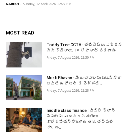
NARESH
-
Sunday, 12 April 2026, 22:27 PM
MOST READ
Toddy Tree CCTV : తాటిచెట్లు ఎక్కిన
సీసీ కెమెరాలు..! ఇదో హఠాత్ పరిణామం
Friday, 7 August 2026, 22:30 PM
Mukti Bhavan : మీరు చావాలనుకుంటున్నారా..
అయితే ఈ హోటల్ కి వెళ్ళండి..
Friday, 7 August 2026, 22:28 PM
middle class finance : మిడిల్ క్లాస్
పీపుల్స్ ఎందుకు ధనవంతులు
కాలేకపోతున్నారు? ఈ ఆరు తప్పులే
కారణం..