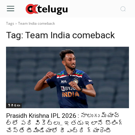
Tags
Team India comeback
Tag:
Team India comeback
క్రీడలు
Prasidh Krishna IPL 2026 : నాలుగు మ్యాచ్
ల్లో పది వికెట్లు.. ఇతడు ఇలానే బౌలింగ్
చేస్తే టీమిండియాలో రీఎంట్రి గ్యారెంటీ