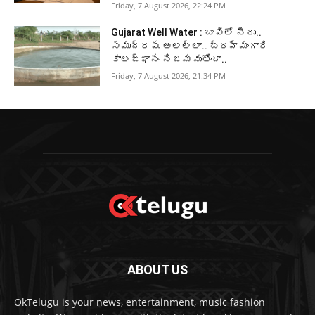
Friday, 7 August 2026, 22:24 PM
Gujarat Well Water : బావిలో నీరు..
సముద్రపు అలల్లా.. బ్రహ్మంగారి
కాలజ్ఞానం నిజమవుతోందా..
Friday, 7 August 2026, 21:34 PM
ABOUT US
OkTelugu is your news, entertainment, music fashion