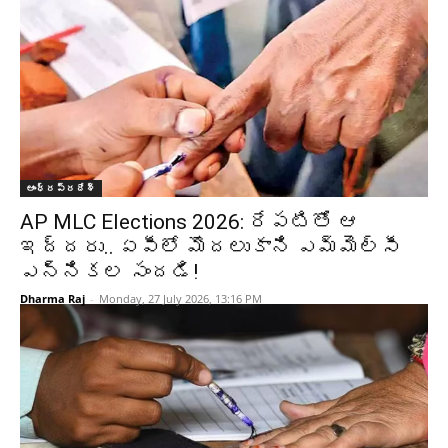
ఆంధ్రప్రదేశ్‌
AP MLC Elections 2026: రేపటితో ఆ
ఇద్దరు.. ఏపీలో మొదలుకాని ఎమ్మెల్సీ
ఎన్నికల సందడి!
Dharma Raj
-
Monday, 27 July 2026, 13:16 PM