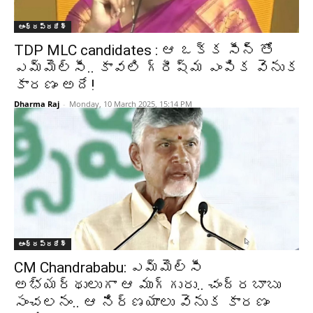
ఆంధ్రప్రదేశ్‌
TDP MLC candidates : ఆ ఒక్క సీన్ తో
ఎమ్మెల్సీ.. కావలి గ్రీష్మ ఎంపిక వెనుక
కారణం అదే!
Dharma Raj
-
Monday, 10 March 2025, 15:14 PM
ఆంధ్రప్రదేశ్‌
CM Chandrababu: ఎమ్మెల్సీ
అభ్యర్థులుగా ఆ ముగ్గురు.. చంద్రబాబు
సంచలనం.. ఆ నిర్ణయాలు వెనుక కారణం