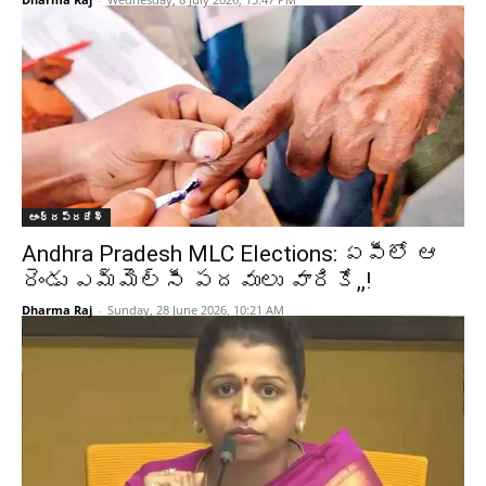
ఆంధ్రప్రదేశ్‌
Andhra Pradesh MLC Elections: ఏపీలో ఆ
రెండు ఎమ్మెల్సీ పదవులు వారికే,,!
Dharma Raj
-
Sunday, 28 June 2026, 10:21 AM