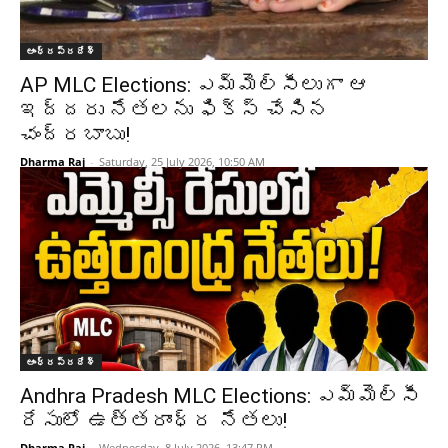
ఆంధ్రప్రదేశ్‌
AP MLC Elections: ఎమ్మెల్సీలుగా ఆ
ఇద్దరు నేతలను ఫిక్స్ చేసిన
చంద్రబాబు!
Dharma Raj
-
Saturday, 25 July 2026, 10:50 AM
ఆంధ్రప్రదేశ్‌
Andhra Pradesh MLC Elections: ఎమ్మెల్సీ
రేసులో ఉత్తరాంధ్ర నేతలు!
Dharma Raj
-
Wednesday, 8 July 2026, 13:47 PM