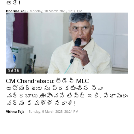
అదే!
Dharma Raj
-
Monday, 10 March 2025, 12:00 PM
క్రికెట్‌
CM Chandrababu: టీడీపీ MLC
అభ్యర్థులను ప్రకటించిన సీఎం
చంద్రబాబు..ఊహించని లిస్ట్ ఇది..పిఠాపురం
వర్మ కి మళ్ళీ నిరాశే!
Vishnu Teja
-
Sunday, 9 March 2025, 20:24 PM