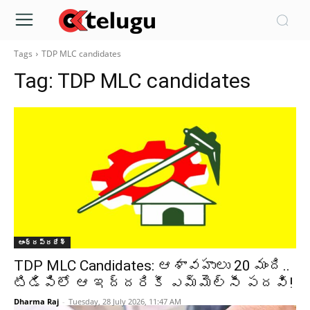
Tags
TDP MLC candidates
Tag:
TDP MLC candidates
ఆంధ్రప్రదేశ్‌
TDP MLC Candidates: ఆశావహులు 20 మంది..
టిడిపిలో ఆ ఇద్దరికీ ఎమ్మెల్సీ పదవి!
Dharma Raj
-
Tuesday, 28 July 2026, 11:47 AM