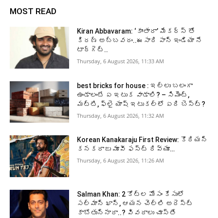
MOST READ
Kiran Abbavaram: ‘కాంతారా’ మేకర్స్ తో
కిరణ్ అబ్బవరం..ఈసారి పాన్ ఇండియా నే
టార్గెట్..
Thursday, 6 August 2026, 11:33 AM
best bricks for house : ఇల్లు బలంగా
ఉండాలంటే ఏ ఇటుక వాడాలి? – సిమెంట్,
మట్టి, ఫ్లై యాష్ ఇటుకల్లో ఏది బెస్ట్?
Thursday, 6 August 2026, 11:32 AM
Korean Kanakaraju First Review: కొరియన్
కనకరాజు మూవీ ఫస్ట్ రివ్యూ…
Thursday, 6 August 2026, 11:26 AM
Salman Khan: 2 కోట్ల మోసం కేసులో
సల్మాన్ ఖాన్, ఆయన చెల్లి అరెస్ట్
కాబోతున్నారా..? వివరాలు చూస్తే