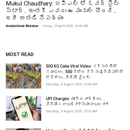
Mukul Chaudhary: ఐపీఎల్ లో ఓవర్ నైట్
స్టార్.. ఇంతకీ ఎవరు ఈ ముకుల్ చౌదరి..
ఇదీ అతడి నేపథ్యం
Anabothula Bhaskar
-
Friday, 10 April 2026, 10:44 AM
MOST READ
500 KG Cake Viral Video: కక్కుర్తిలో
కమండలం.. 500 కిలోల కేక్ ను 2 నిమిషాల్లో
లేపేశారు.. వీడియో వైరల్
Saturday, 8 August 2026, 10:45 AM
UPI Charges: యూపీఐ చార్జీలు..
వినియోగదారుడికా? వ్యాపారులకా?
Saturday, 8 August 2026, 10:35 AM