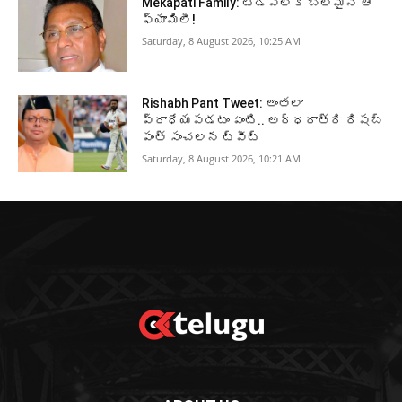
Mekapati Family: టిడిపిలోకి బలమైన ఆ
ఫ్యామిలీ!
Saturday, 8 August 2026, 10:25 AM
Rishabh Pant Tweet: అంతలా
ప్రాధేయపడటం ఏంటి.. అర్ధరాత్రి రిషబ్
పంత్ సంచలన ట్వీట్
Saturday, 8 August 2026, 10:21 AM