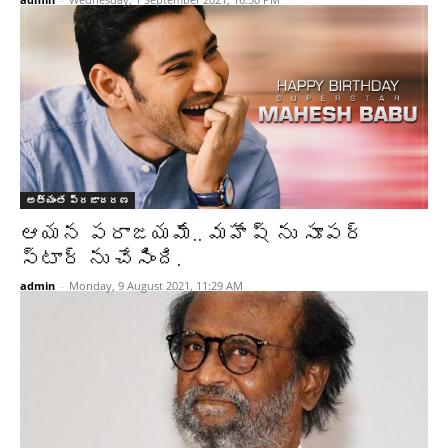
అత్యంత ప్రజాదరణ
ఆయన పరాజయమే.. మహేష్ ను సూపర్
స్టార్ ను చేసింది.
admin
-
Monday, 9 August 2021, 11:29 AM