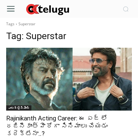
Tags
Superstar
Tag:
Superstar
ఎంటర్టైన్మెంట్
Rajinikanth Acting Career: ఈ ఏజ్ లో
రజినీకాంత్ హీరోగా సినిమాలు చేయడం
కరెక్టేనా..?