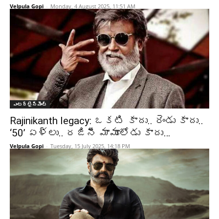
Velpula Gopi
-
Monday, 4 August 2025, 11:51 AM
ఎంటర్టైన్మెంట్
Rajinikanth legacy: ఒకటి కాదు.. రెండు కాదు..
‘50’ ఏళ్లు.. రజినీ మామూలోడు కాదు…
Velpula Gopi
-
Tuesday, 15 July 2025, 14:18 PM