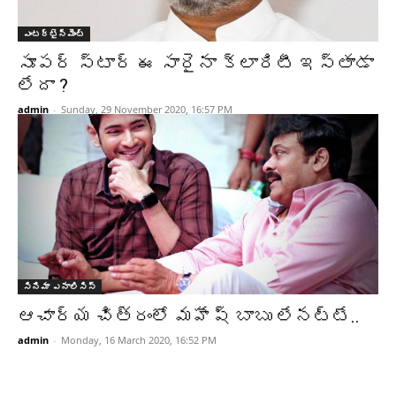
ఎంటర్టైన్మెంట్
సూపర్ స్టార్ ఈ సారైనా క్లారిటీ ఇస్తాడా
లేదా ?
admin
-
Sunday, 29 November 2020, 16:57 PM
సినిమా ఎనాలిసిస్
ఆచార్య చిత్రంలో మహేష్ బాబు లేనట్టే..
admin
-
Monday, 16 March 2020, 16:52 PM