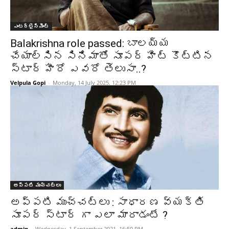
ఎంటర్టైన్మెంట్
Balakrishna role passed: బాలయ్య
చేయాల్సిన సినిమాతో సూపర్ హిట్ కొట్టిన
స్టార్ హీరో ఎవరో తెలుసా..?
Velpula Gopi
-
Monday, 14 July 2025, 12:23 PM
అప్పటి ముచ్చట్లు
అప్పటి ముచ్చట్లు : సాధారణ వ్యక్తి
సూపర్ స్టార్‌ గా ఎలా మారాడంటే ?
admin
-
Wednesday, 1 September 2021, 16:50 PM