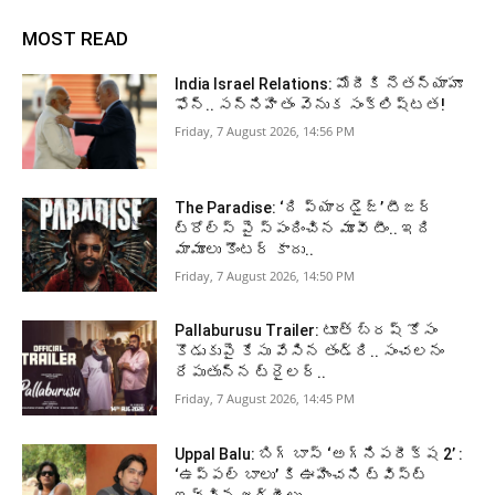
MOST READ
India Israel Relations: మోదీకి నెతన్యాహూ
ఫోన్‌.. సన్నిహితం వెనుక సంక్లిష్టత!
Friday, 7 August 2026, 14:56 PM
The Paradise: ‘ది ప్యారడైజ్’ టీజర్
ట్రోల్స్ పై స్పందించిన మూవీ టీం.. ఇది
మామూలు కౌంటర్ కాదు..
Friday, 7 August 2026, 14:50 PM
Pallaburusu Trailer: టూత్ బ్రష్ కోసం
కొడుకుపై కేసు వేసిన తండ్రి.. సంచలనం
రేపుతున్న ట్రైలర్..
Friday, 7 August 2026, 14:45 PM
Uppal Balu: బిగ్ బాస్ ‘అగ్నిపరీక్ష 2’ :
‘ఉప్పల్ బాలు’ కి ఊహించని ట్విస్ట్