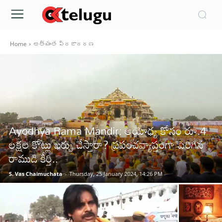
Home
అత్యంత ప్రజాదరణ
Ayodhya Rama Mandir: అయోధ్య కోసం రూ.4
లక్షల కోట్లు ఖర్చు చేస్తారా? ప్రపంచవ్యాప్తంగా పెరిగిన
రాముడి కీర్తి..
S. Vas Chaimuchata
-
Thursday, 25 January 2024, 14:26 PM