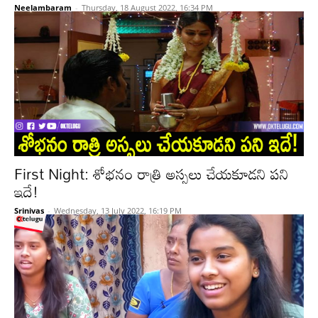
Neelambaram
-
Thursday, 18 August 2022, 16:34 PM
First Night: శోభనం రాత్రి అస్సలు చేయకూడని పని
ఇదే!
Srinivas
-
Wednesday, 13 July 2022, 16:19 PM