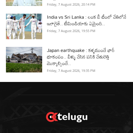
Friday, 7 August 2026, 20:14 PM
India vs Sri Lanka : లంక బీ టీంలో చేతిలోనే
ఇలాగైతే.. టీమిండియాకు ఏమైంది..
Friday, 7 August 2026, 19:55 PM
Japan earthquake : కళ్ళముందే భారీ
భూకంపం.. వీళ్ళు చేసిన పనికి చేతులెత్తి
మొక్కాల్సిందే..
Friday, 7 August 2026, 19:35 PM