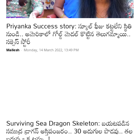
Priyanka Success story: స్కూల్ ఫీజు కట్టలేని స్థితి
నుండి.. అమెరికాలో గోల్డ్ మెడల్ కొట్టిన తెలుగమ్మాయి..
సక్సెస్ స్టోరీ
Mallesh
-
Monday, 14 March 2022, 13:49 PM
Surviving Sea Dragon Skeleton: బయటపడిన
సముద్ర డ్రాగన్ అస్తిపంజరం.. 30 అడుగుల పొడవు.. తల
బరువు ఒక టన్ను..!