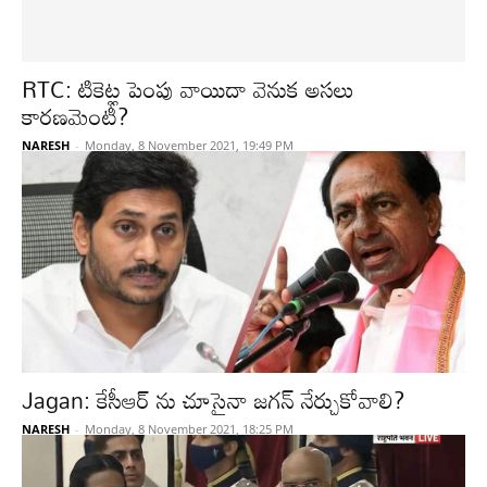
RTC: టికెట్ల పెంపు వాయిదా వెనుక అసలు
కారణమెంటీ?
NARESH
-
Monday, 8 November 2021, 19:49 PM
Jagan: కేసీఆర్ ను చూసైనా జగన్ నేర్చుకోవాలి?
NARESH
-
Monday, 8 November 2021, 18:25 PM