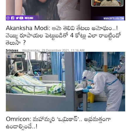
Akanksha Modi: ఆమె తెలివి తేటలు అమోఘం..!
వెయ్యి రూపాయల పెట్టుబడితో 4 కోట్లు ఎలా రాబట్టిందో
తెలుసా ?
Srinivas
-
Wednesday, 29 December 2021, 11:16 AM
Omricon: మహామ్మరి ‘ఒమ్రికాన్’.. అప్రమత్తంగా
ఉండాల్సిందే..!