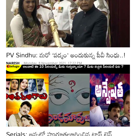
PV Sindhu: మరో ‘పద్మం’ అందుకున్న పీవీ సింధు..!
NARESH
-
Monday, 8 November 2021, 17:22 PM
Serials: అప్పట్లో హుర్రూతలూగించిన టాప్ టెన్