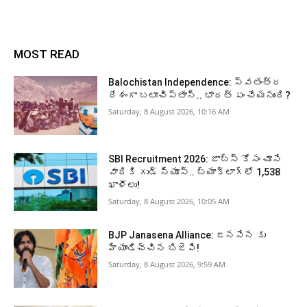
MOST READ
Balochistan Independence: స్వతంత్ర
దేశంగా బలూచిస్తాన్‌.. భారత్‌ ఏం చేయనుంది?
Saturday, 8 August 2026, 10:16 AM
SBI Recruitment 2026: జాబ్స్‌ కోసం చూసే
వారికి గుడ్‌ న్యూస్‌.. బ్యాక్‌లాగ్‌లో 1,538
ఖాళీలు!
Saturday, 8 August 2026, 10:05 AM
BJP Janasena Alliance: జనసేన కు
హ్యాండిచ్చిన బిజెపి!
Saturday, 8 August 2026, 9:59 AM