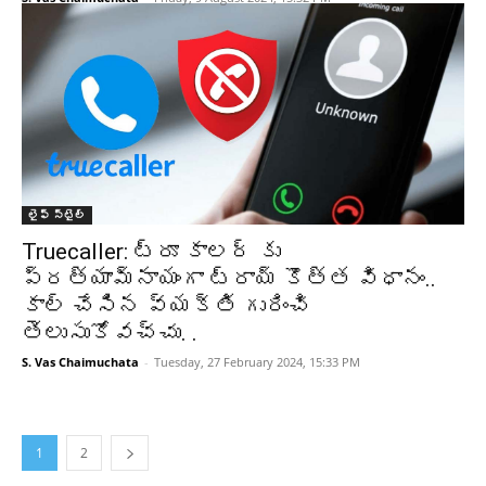
లైఫ్ స్టైల్
Truecaller: ట్రూ కాలర్ కు
ప్రత్యామ్నాయంగా ట్రాయ్ కొత్త విధానం..
కాల్ చేసిన వ్యక్తి గురించి
తెలుసుకోవచ్చు. .
S. Vas Chaimuchata
-
Tuesday, 27 February 2024, 15:33 PM
1
2