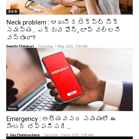
హెల్త్‌
Neck problem : ఆధునిక టెక్స్ట్ నెక్
సమస్య.. ఎక్కువ ఫోన్, లాప్ వల్లనే
వస్తుందా?
Swathi Chilukuri
-
Thursday, 1 May 2025, 7:00 AM
News
Emergency : అత్యవసర సమయంలో ఈ
నెంబర్ తప్పనిసరి…
S. Vas Chaimuchata
-
Saturday, 5 April 2025, 2:00 AM