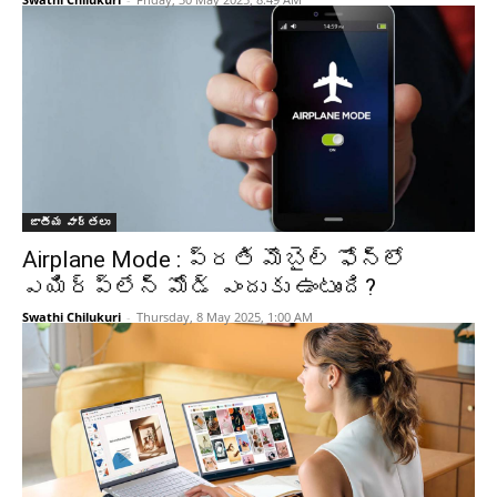
జాతీయ వార్తలు
Airplane Mode : ప్రతి మొబైల్ ఫోన్‌లో
ఎయిర్‌ప్లేన్ మోడ్ ఎందుకు ఉంటుంది?
Swathi Chilukuri
-
Thursday, 8 May 2025, 1:00 AM