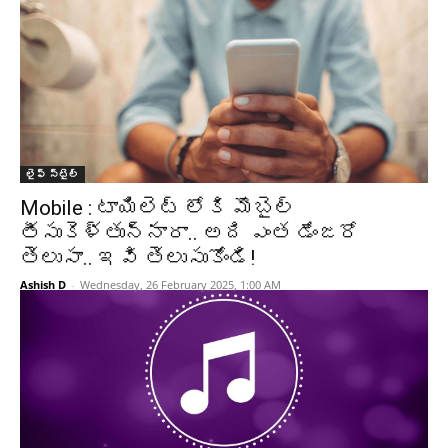
లైఫ్ స్టైల్
Mobile : టాయిలెట్ లోకి మొబైల్‌
తీసుకెళ్తున్నారా.. అది ఎంత డేంజరో
తెలుసా.. ఇవి తెలుసుకోండి!
Ashish D
-
Wednesday, 26 February 2025, 1:00 AM