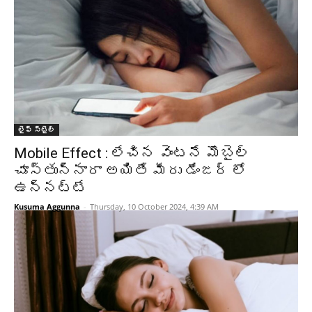
లైఫ్ స్టైల్
Mobile Effect : లేచిన వెంటనే మొబైల్
చూస్తున్నారా అయితే మీరు డేంజర్ లో
ఉన్నట్టే
Kusuma Aggunna
-
Thursday, 10 October 2024, 4:39 AM