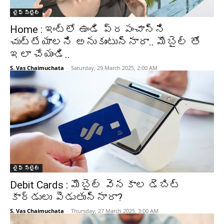
లైఫ్ స్టైల్
Home : ఇంట్లో ఉండి ప్రపంచాన్ని
చుట్టేయాలని అనుకుంటున్నారా.. మొబైల్ తో
ఇలా చేయండి..
S. Vas Chaimuchata
-
Saturday, 29 March 2025, 2:00 AM
లైఫ్ స్టైల్
Debit Cards : మొబైల్ వెనకాల డెబిట్
కార్డులు పెడుతున్నారా?
S. Vas Chaimuchata
-
Thursday, 27 March 2025, 3:00 AM