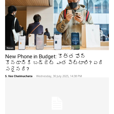
News
New Phone in Budget: కొత్త ఫోన్
కొనడానికి బడ్జెట్ ఎంత పెట్టాలి? ఏది
సరైనది?
S. Vas Chaimuchata
-
Wednesday, 30 July 2025, 14:38 PM