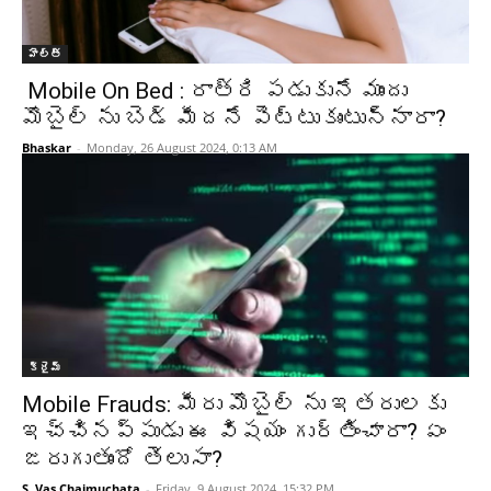
హెల్త్‌
Mobile On Bed : రాత్రి పడుకునే ముందు
మొబైల్ ను బెడ్ మీదనే పెట్టుకుంటున్నారా?
Bhaskar
-
Monday, 26 August 2024, 0:13 AM
క్రైమ్‌
Mobile Frauds: మీరు మొబైల్ ను ఇతరులకు
ఇచ్చినప్పుడు ఈ విషయం గుర్తించారా? ఏం
జరుగుతుందో తెలుసా?
S. Vas Chaimuchata
-
Friday, 9 August 2024, 15:32 PM