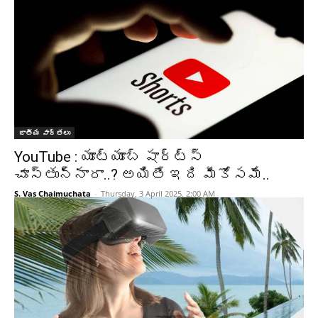
జాతీయ వార్తలు
YouTube : యూట్యూబ్ షార్ట్స్
చూస్తున్నారా..? అయితే ఇది మీకోసమే..
S. Vas Chaimuchata
-
Thursday, 3 April 2025, 2:00 AM