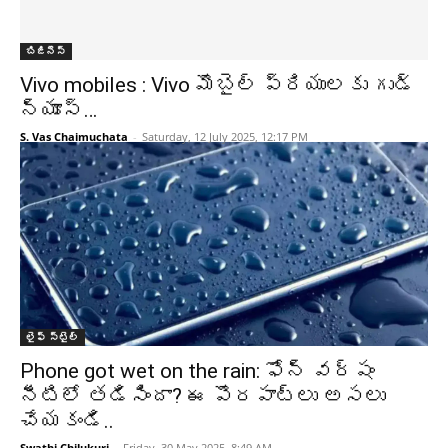
బిజినెస్
Vivo mobiles : Vivo మొబైల్ ప్రియులకు గుడ్
న్యూస్…
S. Vas Chaimuchata
-
Saturday, 12 July 2025, 12:17 PM
లైఫ్ స్టైల్
Phone got wet on the rain: ఫోన్ వర్షం
నీటిలో తడిసిందా? ఈ పొరపాట్లు అసలు
చేయకండి..
Swathi Chilukuri
-
Friday, 30 May 2025, 8:49 AM