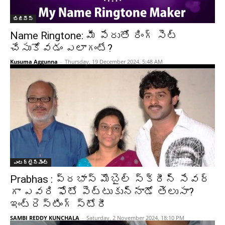
బిజినెస్
Name Ringtone: మీ పేరుతో రింగ్ సెట్
చేసుకోవడం ఎలాగంటే?
Kusuma Aggunna
-
Thursday, 19 December 2024, 5:48 AM
ఎంటర్టైన్మెంట్
Prabhas : ప్రభాస్ మొబైల్ స్క్రీన్ సేవర్
గా ఎవరి ఫోటో పెట్టుకున్నాడో తెలుసా?
ఇంట్రెస్టింగ్ స్టోరీ
SAMBI REDDY KUNCHALA
-
Saturday, 2 November 2024, 18:10 PM