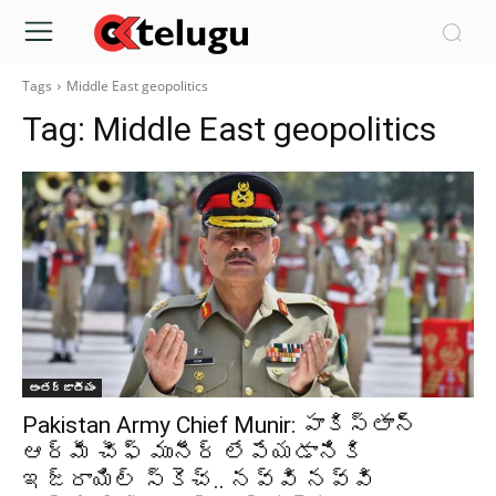
Tags
Middle East geopolitics
Tag:
Middle East geopolitics
అంతర్జాతీయం
Pakistan Army Chief Munir: పాకిస్తాన్
ఆర్మీ చీఫ్ మునీర్ లేపేయడానికి
ఇజ్రాయిల్ స్కెచ్.. నవ్వి నవ్వి