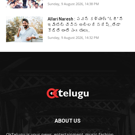
Sunday, 9 August 2026, 14:38 PM
Allari Naresh : పవన్ కళ్యాణ్ ‘ఓజీ’ ని
ఇమిటేట్ చేసిన అల్లరి నరేష్..తేడా
కొడితే అంతే సంగతులు..
Sunday, 9 August 2026, 14:32 PM
ABOUT US
OkTelugu is your news, entertainment, music fashion