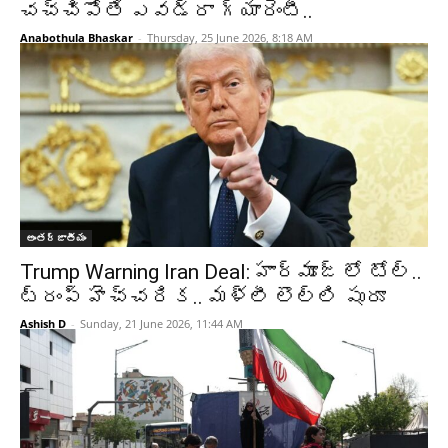
చచ్చిపోతే ఎవడ్రా గ్యారెంటీ..
Anabothula Bhaskar
-
Thursday, 25 June 2026, 8:18 AM
అంతర్జాతీయం
Trump Warning Iran Deal: హార్మూజ్ లో టోల్..
ట్రంప్ హెచ్చరిక.. మళ్లీ లొల్లి షురూ
Ashish D
-
Sunday, 21 June 2026, 11:44 AM