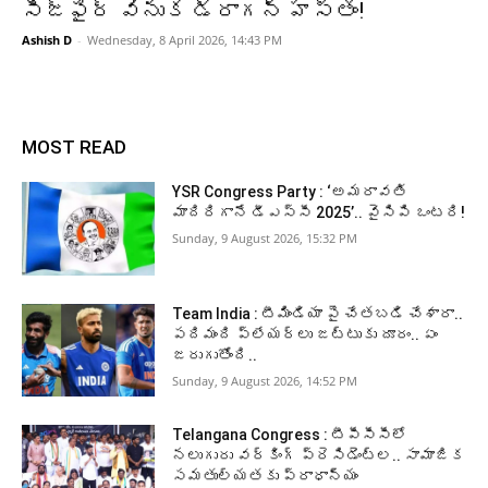
సీజ్‌ఫైర్‌ వెనుక డ్రాగన్‌ హస్తం!
Ashish D
-
Wednesday, 8 April 2026, 14:43 PM
MOST READ
YSR Congress Party : ‘అమరావతి
మాదిరిగానే డీఎస్సీ 2025’.. వైసిపి ఒంటరి!
Sunday, 9 August 2026, 15:32 PM
Team India : టీమిండియా పై చేతబడి చేశారా..
పదిమంది ప్లేయర్లు జట్టుకు దూరం.. ఏం
జరుగుతోంది..
Sunday, 9 August 2026, 14:52 PM
Telangana Congress : టీపీసీసీలో
నలుగురు వర్కింగ్‌ ప్రెసిడెంట్ల.. సామాజిక
సమతుల్యతకు ప్రాధాన్యం