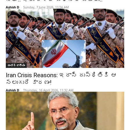
Ashish D
-
Sunday, 7 June 2026, 11:56 AM
అంతర్జాతీయం
Iran Crisis Reasons: ఇరాన్‌ దుస్థితికి ఆ
నలుగురే కారణం!
Ashish D
-
Thursday, 16 April 2026, 11:32 AM