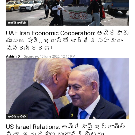
అంతర్జాతీయం
UAE Iran Economic Cooperation: అమెరికాకు
యూఏఈ షాక్‌.. ఇరాన్‌తో ఆర్థిక సహకారం
పునరుద్ధరణ!
Ashish D
-
Saturday, 13 June 2026, 12:15 PM
అంతర్జాతీయం
US Israel Relations: అమెరికాపై ఇజ్రాయెల్‌
నిఘా.. ఇరు దేశాల బంధానికి బీటలు..