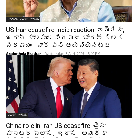
జాతీయం - అంతర్జాతీయం
US Iran ceasefire India reaction: అమెరికా,
ఇరాన్ కాల్పుల విరమణ: భారత్ కీలక
నిర్ణయం.. పాక్ పని అయిపోయినట్టే
Anabothula Bhaskar
-
Wednesday, 8 April 2026, 15:40 PM
అంతర్జాతీయం
China role in Iran US ceasefire: చైనా
మాస్టర్‌ ప్లాన్‌.. ఇరాన్‌–అమెరికా