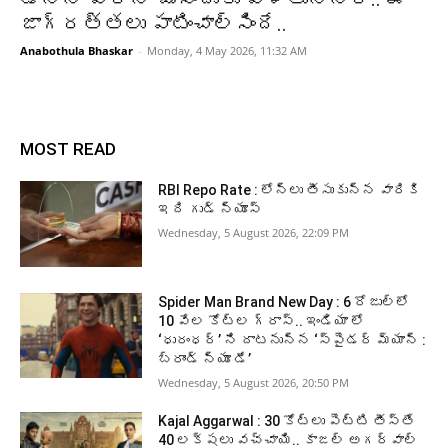
జాగ్రత్తలు పాటించాల్సిందే..
Anabothula Bhaskar
-
Monday, 4 May 2026, 11:32 AM
MOST READ
RBI Repo Rate : లోన్లు తీసుకున్న వారికి
ఇది గుడ్ న్యూస్
Wednesday, 5 August 2026, 22:09 PM
Spider Man Brand New Day : 6 రోజుల్లో
10 వేల కోట్ల గ్రాస్.. ఇండియా లో
‘ధురంధర్’ ని దాటనున్న ‘స్పైడర్ మ్యాన్ :
బ్రాండ్ న్యూ డే’
Wednesday, 5 August 2026, 20:50 PM
Kajal Aggarwal : 30 కోట్లు పెట్టి తీస్తే
40 లక్షలు వచ్చాయి.. కాజల్ అగర్వాల్