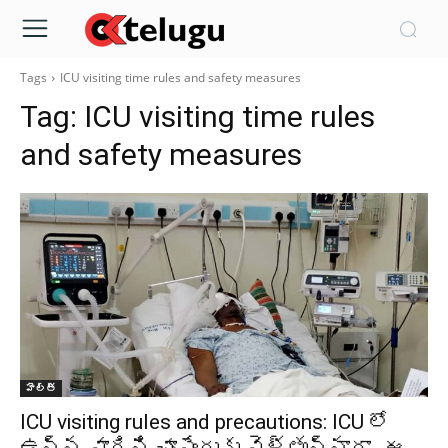
Tags
ICU visiting time rules and safety measures
Tag:
ICU visiting time rules
and safety measures
హెల్త్‌
ICU visiting rules and precautions: ICU లో
ఉన్న వారిని చూసేందుకు వెళ్తున్నారా.. ఈ