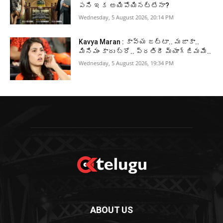
పని ఇక అయిపోయినట్టేనా?
Wednesday, 5 August 2026, 20:14 PM
Kavya Maran : కావ్య జట్టా.. మజాకా..
మినిమం కాదు బ్రో.. ప్రతిదీ మ్యాగ్జిమమే..
Wednesday, 5 August 2026, 19:34 PM
ABOUT US