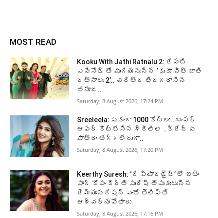
MOST READ
Kooku With Jathi Ratnalu 2: రేపటి
ఎపిసోడ్ తో ముగియనున్న ‘కుకూ విత్ జాతి
రత్నాలు 2’.. చరిత్ర తిరగరాసిన
తనూజ..
Saturday, 8 August 2026, 17:24 PM
Sreeleela: ఏకంగా 1000 కోట్లు.. బంపర్
ఆఫర్ కొట్టేసిన శ్రీలీల ..క్రేజ్ ఏ
మాత్రం తగ్గలేదుగా..
Saturday, 8 August 2026, 17:20 PM
Keerthy Suresh: ‘ది ప్యారడైజ్’ లో ఐటెం
సాంగ్ కోసం కీర్తి సురేష్ తీసుకుంటున్న
రెమ్యూనరేషన్ ఎంతో తెలిస్తే
ఆశ్చర్యపోతారు.
Saturday, 8 August 2026, 17:16 PM