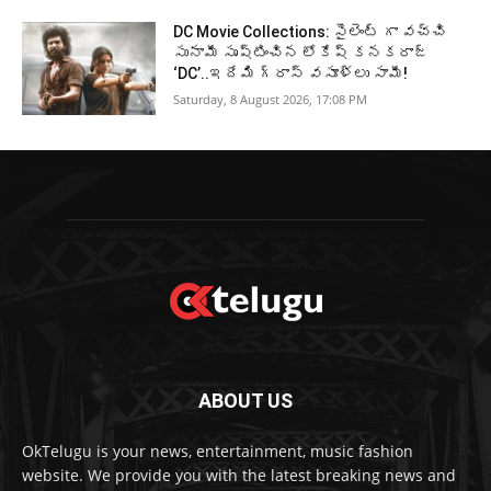
DC Movie Collections: సైలెంట్ గా వచ్చి
సునామీ సృష్టించిన లోకేష్ కనకరాజ్
‘DC’..ఇదేమి గ్రాస్ వసూళ్లు సామీ!
Saturday, 8 August 2026, 17:08 PM
ABOUT US
OkTelugu is your news, entertainment, music fashion
website. We provide you with the latest breaking news and