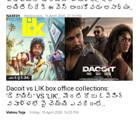
అయితే బ్రేక్ ఈవెన్ అందుకోవడం అసాధ్యం..
NARESH
-
Wednesday, 15 April 2026, 21:19 PM
ఎంటర్టైన్మెంట్
Dacoit vs LIK box office collections:
‘డెకాయిట్’ VS ‘LIK’.. మొదటి రోజు ఓపెనింగ్
వసూళ్ళలో పై చెయ్యి ఎవరిదంటే..
Vishnu Teja
-
Friday, 10 April 2026, 16:25 PM