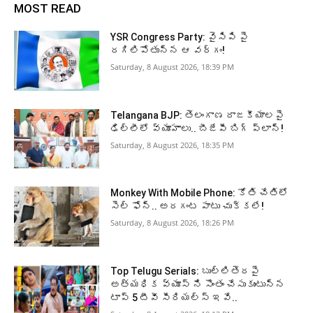
MOST READ
YSR Congress Party: వైసిపి పై
రగిలిపోతున్న ఆ వర్గం!
Saturday, 8 August 2026, 18:39 PM
Telangana BJP: తెలంగాణ రాజకీయాలపై
ఢిల్లీలో వ్యూహాలు.. బీజేపీ బిగ్‌ ప్లాన్‌!
Saturday, 8 August 2026, 18:35 PM
Monkey With Mobile Phone: కోతి చేతిలో
సెల్ ఫోన్.. అరగంట పాటు చుక్కలే!
Saturday, 8 August 2026, 18:26 PM
Top Telugu Serials: బుల్లితెరపై
అత్యధిక వ్యూస్ ని సొంతం చేసుకుంటున్న
టాప్ 5 టీవీ సీరియల్స్ ఇవే..