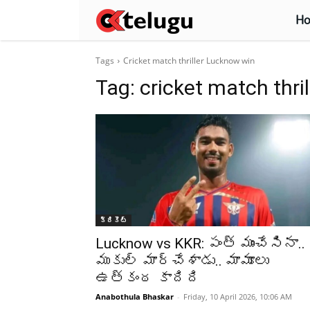
H
Tags
Cricket match thriller Lucknow win
Tag:
cricket match thri
క్రికెట్‌
Lucknow vs KKR: పంత్ ముంచేసినా..
ముకుల్ మార్చేశాడు.. మామూలు
ఉత్కంఠ కాదిది
Anabothula Bhaskar
-
Friday, 10 April 2026, 10:06 AM