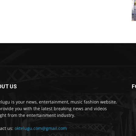
OUT US
F
lugu is your news, entertainment, music fashion website.
rovide you with the latest breaking news and videos
ight from the entertainment industry.
act us:
oktelugu.com@gmail.com