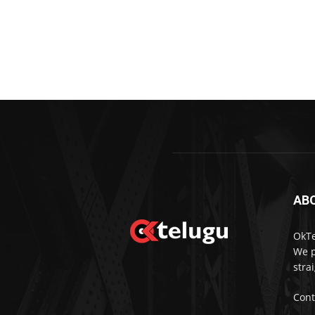
AB
OkTe
We p
stra
Cont