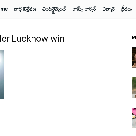
ome
వార్త విశ్లేషణ
ఎంటర్టైన్మెంట్
రామ్స్ కార్నర్
ఎన్నారై
క్రీడలు
ller Lucknow win
M