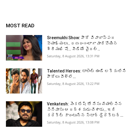
MOST READ
Sreemukhi Show: హీరో వివాదాస్పద
వ్యాఖ్యలు.. రణరంగంలాగా మారిపోయిన
శ్రీముఖి షో.. వీడియో వైరల్..
Saturday, 8 August 2026, 13:31 PM
Talented Heroes: టాలెంట్ ఉండి లక్కు లేని
హీరోలు వీళ్లే…
Saturday, 8 August 2026, 13:22 PM
Venkatesh: వెంకటేష్ తో నేను చేయాల్సిన
సినిమాను ఆ దర్శకుడు చేశాడు… ఇది
కరెక్ట్ కాదంటున్న స్టార్ డైరెక్టర్…
Saturday, 8 August 2026, 13:08 PM