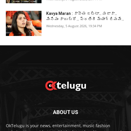
Kavya Maran : కావ్య జట్టా.. మజాకా..
మినిమం కాదు బ్రో.. ప్రతిదీ మ్యాగ్జిమమే..
Wednesday, 5 August 2026, 19:34 PM
ABOUT US
OkTelugu is your news, entertainment, music fashion