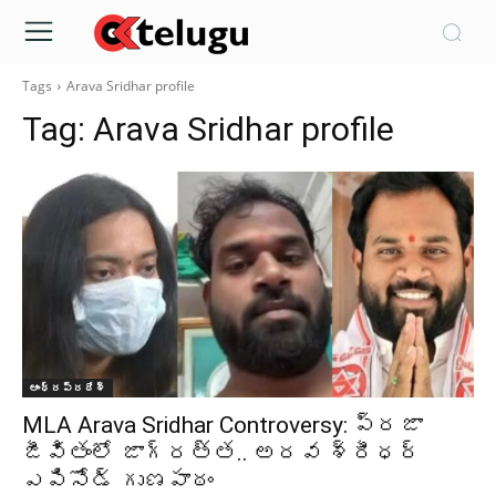
Tags
Arava Sridhar profile
Tag:
Arava Sridhar profile
ఆంధ్రప్రదేశ్‌
MLA Arava Sridhar Controversy: ప్రజా
జీవితంలో జాగ్రత్త.. అరవ శ్రీధర్
ఎపిసోడ్ గుణపాఠం