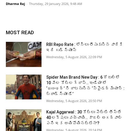
Dharma Raj
-
Thursday, 29 January 2026, 9:48 AM
MOST READ
RBI Repo Rate : లోన్లు తీసుకున్న వారికి
ఇది గుడ్ న్యూస్
Wednesday, 5 August 2026, 22:09 PM
Spider Man Brand New Day : 6 రోజుల్లో
10 వేల కోట్ల గ్రాస్.. ఇండియా లో
‘ధురంధర్’ ని దాటనున్న ‘స్పైడర్ మ్యాన్ :
బ్రాండ్ న్యూ డే’
Wednesday, 5 August 2026, 20:50 PM
Kajal Aggarwal : 30 కోట్లు పెట్టి తీస్తే
40 లక్షలు వచ్చాయి.. కాజల్ అగర్వాల్
పని ఇక అయిపోయినట్టేనా?
Wednesday, 5 August 2026, 20:14 PM