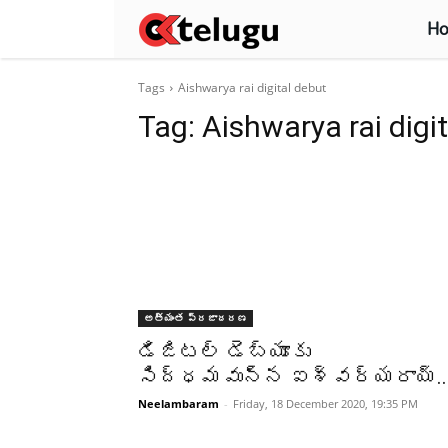
H
Tags
Aishwarya rai digital debut
Tag:
Aishwarya rai digi
అత్యంత ప్రజాదరణ
డిజిటల్ డెబ్యూకు
సిద్ధమవున్న ఐశ్వర్యరాయ్..
Neelambaram
-
Friday, 18 December 2020, 19:35 PM