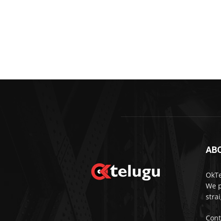
AB
OkTe
We p
stra
Cont