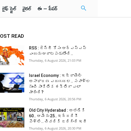
లైఫ్ స్టైల్
వైరల్
ఈ – పేపర్
OST READ
RSS : జెన్‌జీ కోసం ఆర్‌ఎస్‌ఎస్‌
ఎందుకు ఆరాటపడుతోంది..
Thursday, 6 August 2026, 21:03 PM
Israel Economy : ఇజ్రాయెల్‌
అసాధారణ ఎదుగుదల.. సవాళ్ల
నుంచి సాంకేతిక శక్తిగా ఎలా
మారింది?
Thursday, 6 August 2026, 20:56 PM
Old City Hyderabad : అతడికి
60.. ఆమెకు 25.. ఇద్దరికీ
పెళ్లి.. చివరికి జరిగింది ఇదీ
Thursday, 6 August 2026, 20:30 PM