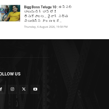
Bigg Boss Telugu 10 : ఉప్పల్
బాలును బిగ్ బాస్ లోకి
తీసుకోవాలట.. వైజాగ్ సత్య
చెబుతున్న కారణం ఇదే..
Thursday, 6 August 2026, 19:58 PM
OLLOW US