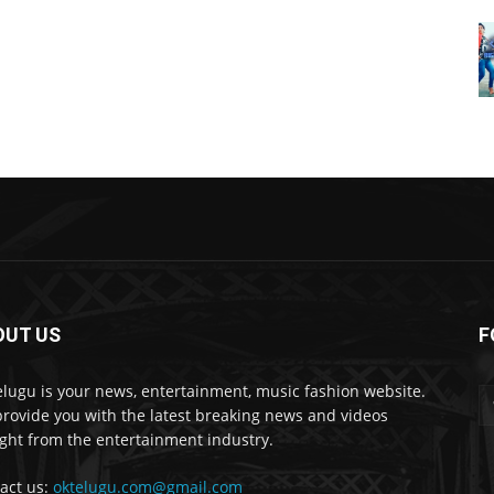
OUT US
F
lugu is your news, entertainment, music fashion website.
rovide you with the latest breaking news and videos
ight from the entertainment industry.
act us:
oktelugu.com@gmail.com