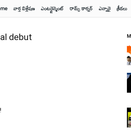
ome
వార్త విశ్లేషణ
ఎంటర్టైన్మెంట్
రామ్స్ కార్నర్
ఎన్నారై
క్రీడలు
tal debut
M
!