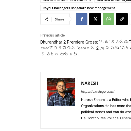
Royal Challengers Bangalore new management
Share
Previous article
Dhurandhar 2 Premiere Gross: ‘ఓజీ’ రికార్డున
అందుకోలేకపోయిన ‘ధురంధర్ 2’..ఇప్పుడు ‘పెద్ద
కి పెద్ద టార్గెట్..
NARESH
https://oktelugu.com/
Naresh Ennam is a Editor who 
Organizations.He has more tha
political trends and can do wo
He Contributes Politics, Cine