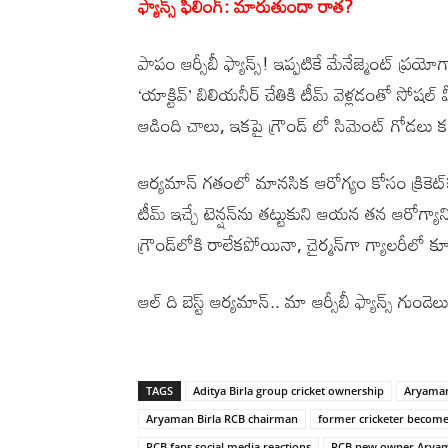
ఫ్యాన్స్ ఫీలింగ్: మారుతుందా రాత?
పాపం ఆర్సీబీ ఫ్యాన్స్! ఇప్పటికే మేనేజ్మెంట్ ప్రయోగ
‘యాక్టివ్’ బిలియనీర్ చేతికి టీమ్ వెళ్లడంతో సోషల
ఆడింది చాలు, ఇకపై గ్రౌండ్ లో సిమెంట్ గోడలు కడద
ఆర్యమాన్ గతంలో మానసిక ఆరోగ్యం కోసం క్రికెట్‌కు బ
టీమ్ ఇచ్చే టెన్షన్‌ను తట్టుకుని ఆయన తన ఆరోగ్య
గ్రౌండ్‌లోకి రాలేకపోయినా, చైర్మన్‌గా గ్యాలరీలో క
ఆల్ ది బెస్ట్ ఆర్యమాన్.. మా ఆర్సీబీ ఫ్యాన్స్ గుండెలు
TAGS
Aditya Birla group cricket ownership
Aryaman 
Aryaman Birla RCB chairman
former cricketer become
RCB fans social media reactions
RCB new owner Aryam