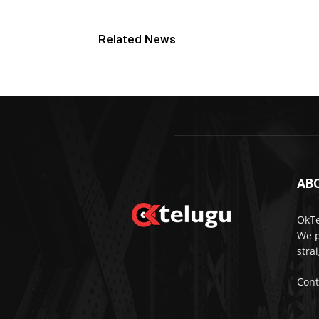
Related News
AB
OkTe
We p
stra
Cont