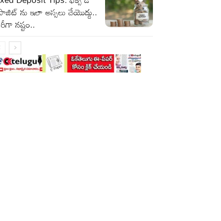
పాజిట్ ను ఇలా అస్సలు చేయొద్దు..
రీగా నష్టం..