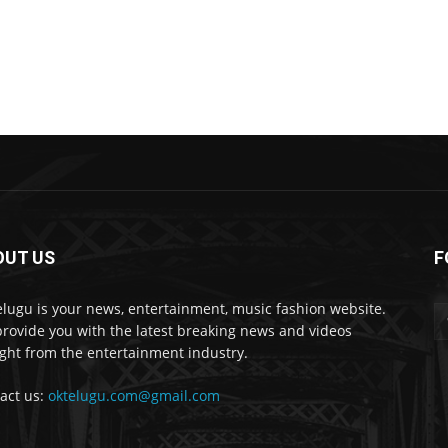
OUT US
F
lugu is your news, entertainment, music fashion website.
rovide you with the latest breaking news and videos
ight from the entertainment industry.
act us:
oktelugu.com@gmail.com