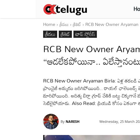
H
Home
క్రీడలు
క్రికెట్‌
RCB New Owner Aryaman Birla: 
క్రీడలు
క్రికెట్‌
టాప్ స్టోరీస్
RCB New Owner Aryaman Bi
“ఆడలేకపోయినా.. ఏలేస్తానంట
RCB New Owner Aryaman Birla: ఏళ్ల తరబడి ఎదురుచ
ప్రాంచైజీ అమ్మడం జరిగిపోయింది.. రాయల్ ఛాలెంజర్స్ బ
మారిపోయింది. ఆదిత్య బిర్లా గ్రూప్ చేతికి జట్టు చిక్కగానే మ
సెటిలైపోయారు. Also Read: ప్రియుడి కోసం ఏకంగా తల్
By
NARESH
Wednesday, 25 March 20