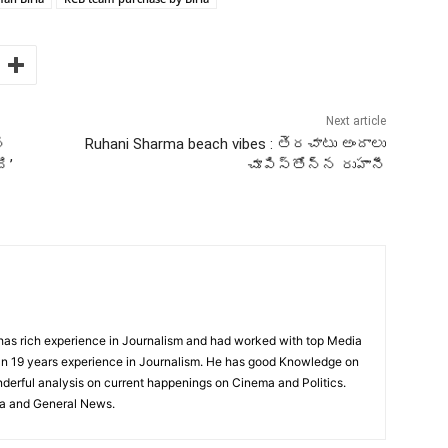
Next article
ి
Ruhani Sharma beach vibes : తెరచాటు అందాలు
ి’
చూపిస్తోన్న రుహానీ
has rich experience in Journalism and had worked with top Media
n 19 years experience in Journalism. He has good Knowledge on
nderful analysis on current happenings on Cinema and Politics.
ma and General News.