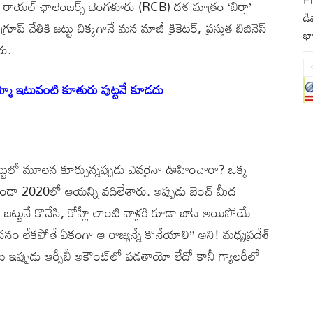
 రాయల్ ఛాలెంజర్స్ బెంగళూరు (RCB) దశ మాత్రం ‘బిర్లా’
డి
ూప్ చేతికి జట్టు చిక్కగానే మన మాజీ క్రికెటర్, ప్రస్తుత బిజినెస్
భా
రు.
ామ్మో ఇటువంటి కూతురు పుట్టనే కూడదు
ట్టులో మూలన కూర్చున్నప్పుడు ఎవరైనా ఊహించారా? ఒక్క
కుండా 2020లో ఆయన్ని వదిలేశారు. అప్పుడు బెంచ్ మీద
గా జట్టునే కొనేసి, కోహ్లీ లాంటి వాళ్లకి కూడా బాస్ అయిపోయే
ాసనం లేకపోతే ఏకంగా ఆ రాజ్యన్నే కొనేయాలి” అని! మధ్యప్రదేశ్
ు ఇప్పుడు ఆర్సీబీ అకౌంట్‌లో పడతాయో లేదో కానీ గ్యాలరీలో