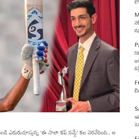
వై
M
నె
న
Pa
రి
జమ
ది
F
బి
Sa
ఇవ
ప
దురుచూస్తున్న ‘ఈ సాలా కప్ నమ్దే’ కల నెరవేరింది.. ఆ
Fi