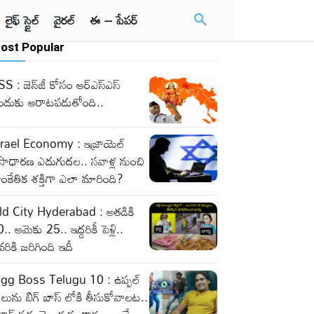
లైఫ్ స్టైల్
వైరల్
ఈ – పేపర్
ost Popular
S : జెన్‌జీ కోసం ఆర్‌ఎస్‌ఎస్‌
ందుకు ఆరాటపడుతోంది..
srael Economy : ఇజ్రాయెల్‌
సాధారణ ఎదుగుదల.. సవాళ్ల నుంచి
ంకేతిక శక్తిగా ఎలా మారింది?
ld City Hyderabad : అతడికి
.. ఆమెకు 25.. ఇద్దరికీ పెళ్లి..
వరికి జరిగింది ఇదీ
igg Boss Telugu 10 : ఉప్పల్
లును బిగ్ బాస్ లోకి తీసుకోవాలట..