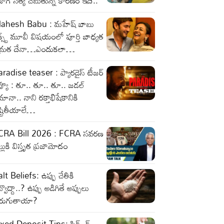
జాగ్ సత్య చెబుతున్న కారణం ఇదే..
ahesh Babu : మహేష్ బాబు
క్స్ట్ మూవీ విషయంలో పూర్తి బాధ్యత
మ్రత దేనా…ఎందుకలా…
radise teaser : ప్యారడైస్ టీజర్
వ్యూ : తూ.. తూ.. తూ.. జడల్
ానా.. నాని రక్తాభిషేకానికి
ష్టితీయాలే…
CRA Bill 2026 : FCRA సవరణ
ల్లుకి విస్తృత ప్రజామోదం
lt Beliefs: ఉప్పు చేతికి
్వొద్దా..? ఉప్పు అడిగితే అప్పులు
ెరుగుతాయా?
xed Deposit Tips: ఫిక్స్ డ్