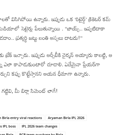
ాలతో విసిగిపోయి ఉన్నారు. ఇప్పుడు ఒక ‘రిటైర్డ్’ క్రికెటర్ కమ్
్ మీడియాలో సెటైర్లు పేలుతున్నాయి . “బాయ్స్.. ఇప్పటిదాకా
ాం.. ప్రత్యర్థి జట్టు బంతి అస్సలు దాటదు!”
్రేక్ ఇచ్చారు. ఇప్పుడు ఆర్సీబీకి చైర్మన్ అయ్యారు కాబట్టి, ఆ
ాన్ని ఎలా కాపాడుకుంటారో చూడాలి. ఏదేమైనా ప్లేయర్‌గా
ూర్చుని కప్పు కొట్టేస్తానని ఆయన ధీమాగా ఉన్నారు.
 గట్టివి, మీ బిర్లా సిమెంట్ లాగే!
Birla entry viral reactions
Aryaman Birla IPL 2026
s IPL boss
IPL 2026 team changes
an Birla
RCB team purchase by Birla