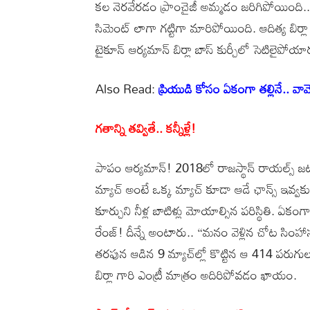
కల నెరవేరడం ప్రాంచైజీ అమ్మడం జరిగిపోయింది..
సిమెంట్ లాగా గట్టిగా మారిపోయింది. ఆదిత్య బిర్లా గ్ర
టైకూన్ ఆర్యమాన్ బిర్లా బాస్ కుర్చీలో సెటిలైపోయా
Also Read:
ప్రియుడి కోసం ఏకంగా తల్లినే.. వ
గతాన్ని తవ్వితే.. కన్నీళ్లే!
పాపం ఆర్యమాన్! 2018లో రాజస్థాన్ రాయల్స్ జ
మ్యాచ్ అంటే ఒక్క మ్యాచ్ కూడా ఆడే ఛాన్స్ ఇవ్వ
కూర్చుని నీళ్ల బాటిళ్లు మోయాల్సిన పరిస్థితి. ఏకం
రేంజ్! దీన్నే అంటారు.. “మనం వెళ్లిన చోట సింహ
తరఫున ఆడిన 9 మ్యాచ్‌ల్లో కొట్టిన ఆ 414 పరుగుల
బిర్లా గారి ఎంట్రీ మాత్రం అదిరిపోవడం ఖాయం.