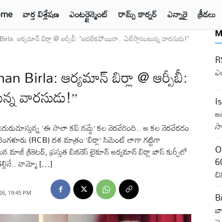
ome
వార్త విశ్లేషణ
ఎంటర్టైన్మెంట్
రామ్స్ కార్నర్
ఎన్నారై
క్రీడలు
M
ఆర్యమాన్ బిర్లా @ ఆర్సీబీ: "ఆడలేకపోయినా.. ఏలేస్తానంటున్న వారసుడు!"
RS
rla: ఆర్యమాన్ బిర్లా @ ఆర్సీబీ:
ఎ
ున్న వారసుడు!”
I
అ
సా
ూస్తున్న ‘ఈ సాలా కప్ నమ్దే’ కల నెరవేరింది.. ఆ కల నెరవేరడం
ెంగళూరు (RCB) దశ మాత్రం ‘బిర్లా’ సిమెంట్ లాగా గట్టిగా
O
న మాజీ క్రికెటర్, ప్రస్తుత బిజినెస్ టైకూన్ ఆర్యమాన్ బిర్లా బాస్ కుర్చీలో
60
లినే.. వామ్మో […]
చి
26, 19:45 PM
B
బా